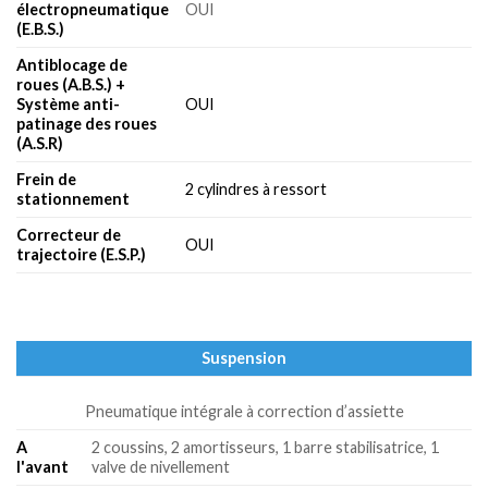
électropneumatique
OUI
(E.B.S.)
Antiblocage de
roues (A.B.S.) +
Système anti-
OUI
patinage des roues
(A.S.R)
Frein de
2 cylindres à ressort
stationnement
Correcteur de
OUI
trajectoire (E.S.P.)
Suspension
Pneumatique intégrale à correction d’assiette
A
2 coussins, 2 amortisseurs, 1 barre stabilisatrice, 1
l'avant
valve de nivellement