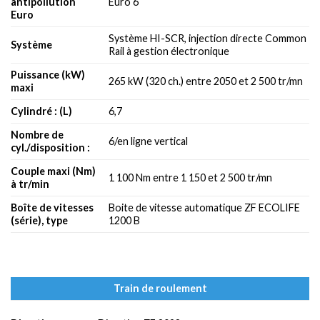
antipollution
Euro 6
Euro
Système HI-SCR, injection directe Common
Système
Rail à gestion électronique
Puissance (kW)
265 kW (320 ch.) entre 2050 et 2 500 tr/mn
maxi
Cylindré : (L)
6,7
Nombre de
6/en ligne vertical
cyl./disposition :
Couple maxi (Nm)
1 100 Nm entre 1 150 et 2 500 tr/mn
à tr/min
Boîte de vitesses
Boite de vitesse automatique ZF ECOLIFE
(série), type
1200 B
Train de roulement