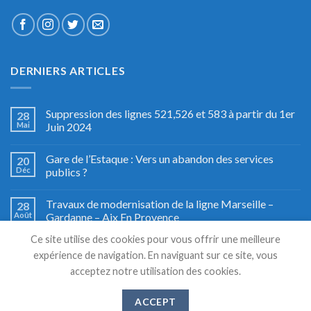
DERNIERS ARTICLES
Suppression des lignes 521,526 et 583 à partir du 1er
28
Mai
Juin 2024
Gare de l’Estaque : Vers un abandon des services
20
Déc
publics ?
Travaux de modernisation de la ligne Marseille –
28
Août
Gardanne – Aix En Provence
Ce site utilise des cookies pour vous offrir une meilleure
Fête du train à Miramas, le grand retour
27
expérience de navigation. En naviguant sur ce site, vous
Août
acceptez notre utilisation des cookies.
ACCEPT
Copyright 2026 © TSM TRANSPORTS