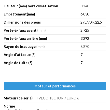
Hauteur (mm) hors climatisation
3 140
Empattement(mm)
6 030
Dimensions des pneus
275/70 R 22,5
Porte-à-faux avant (mm)
2 725
Porte-à-faux arrière (mm)
3 292
Rayon de braquage (mm)
8 870
Angle d’attaque (°)
7
Angle de fuite (°)
7
Moteur et performances
Moteur (de série)
IVECO TECTOR 7 EURO 6
Norme