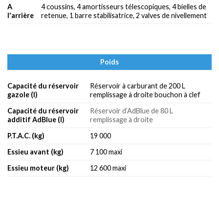
A
4 coussins, 4 amortisseurs télescopiques, 4 bielles de
l'arrière
retenue, 1 barre stabilisatrice, 2 valves de nivellement
Poids
Capacité du réservoir
Réservoir à carburant de 200 L
gazole (l)
remplissage à droite bouchon à clef
Capacité du réservoir
Réservoir d’AdBlue de 80 L
additif AdBlue (l)
remplissage à droite
P.T.A.C. (kg)
19 000
Essieu avant (kg)
7 100 maxi
Essieu moteur (kg)
12 600 maxi