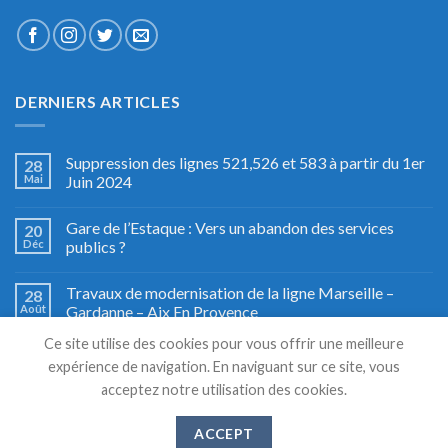
DERNIERS ARTICLES
Suppression des lignes 521,526 et 583 à partir du 1er
28
Mai
Juin 2024
Gare de l’Estaque : Vers un abandon des services
20
Déc
publics ?
Travaux de modernisation de la ligne Marseille –
28
Août
Gardanne – Aix En Provence
Ce site utilise des cookies pour vous offrir une meilleure
Fête du train à Miramas, le grand retour
27
expérience de navigation. En naviguant sur ce site, vous
Août
acceptez notre utilisation des cookies.
ACCEPT
Copyright 2026 © TSM TRANSPORTS