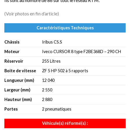
Ils sont au nombre de 86 sur tout le réseau RTM.
(Voir photos en fin d’article)
Caractéristiques Techniques
Châssis
Iribus CS.S
Moteur
Iveco CURSOR 8 type F2BE368D – 290 CH
Réservoir
255 Litres
Boite de vitesse
ZF 5 HP 502 à 5 rapports
Longueur (mm)
12 040
Largeur (mm)
2 550
Hauteur (mm)
2 880
Portes
2 pneumatiques
Véhicule(s) réformé(s) :