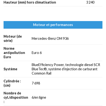
Hauteur (mm) hors climatisation
3 240
Moteur et performances
Moteur (de
Mercedes-Benz OM 936
série)
Norme
antipollution
Euro 6
Euro
BlueEfficiency Power, technologie diesel SCR
Système
BlueTec®, système d’injection de carburant
Common Rail
Cylindrée :
7 698
(cm)
Nombre de
cyl./disposition
6/en ligne
: