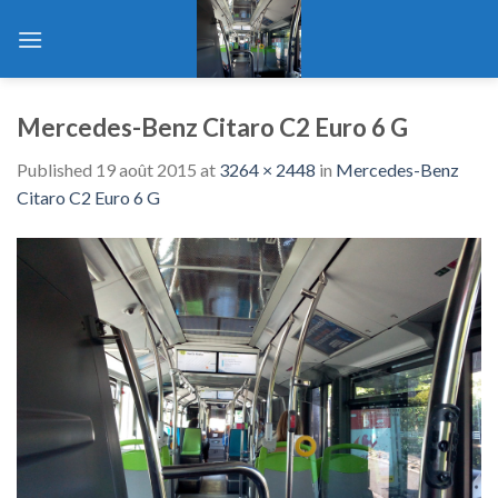
Skip
to
content
Mercedes-Benz Citaro C2 Euro 6 G
Published
19 août 2015
at
3264 × 2448
in
Mercedes-Benz
Citaro C2 Euro 6 G