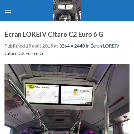
Skip
to
content
Écran LOREIV Citaro C2 Euro 6 G
Published
19 août 2015
at
3264 × 2448
in
Écran LOREIV
Citaro C2 Euro 6 G