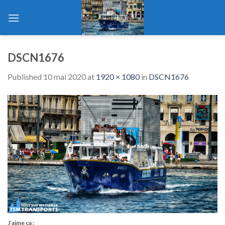
Skip
to
content
DSCN1676
Published
10 mai 2020
at
1920 × 1080
in
DSCN1676
J’aime ça :