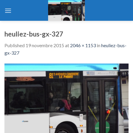
Skip
to
content
heuliez-bus-gx-327
Published
19 novembre 2015
at
2046 × 1153
in
heuliez-bus-
gx-327