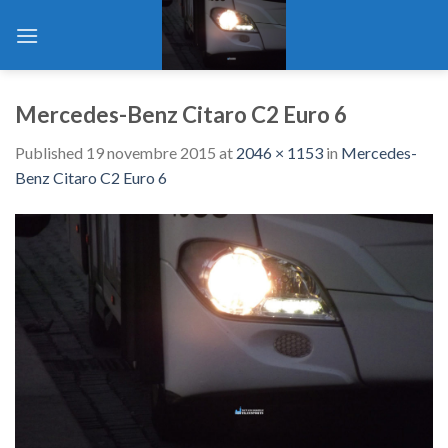
Skip
to
content
Mercedes-Benz Citaro C2 Euro 6
Published
19 novembre 2015
at
2046 × 1153
in
Mercedes-
Benz Citaro C2 Euro 6