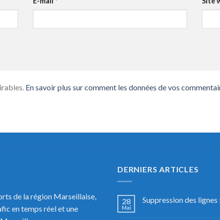
E-mail
*
Site 
irables.
En savoir plus sur comment les données de vos commentaire
DERNIERS ARTICLES
rts de la région Marseillaise,
Suppression des lignes 
28
rafic en temps réel et une
Mai