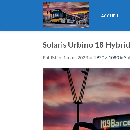
Skip
to
ACCUEIL
content
Solaris Urbino 18 Hybri
Published
1 mars 2023
at
1920 × 1080
in
So