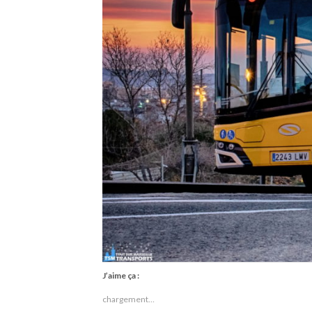
J’aime ça :
chargement…