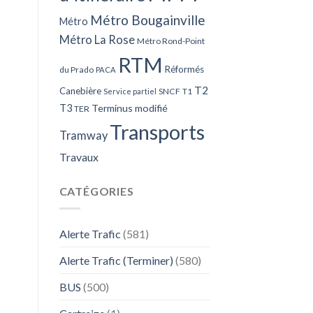
Métro Bougainville
Métro
Métro La Rose
Métro Rond-Point
RTM
Réformés
du Prado
PACA
T2
Canebière
SNCF
T1
Service partiel
T3
Terminus modifié
TER
Transports
Tramway
Travaux
CATÉGORIES
Alerte Trafic
(581)
Alerte Trafic (Terminer)
(580)
BUS
(500)