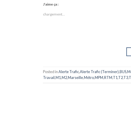
J’aime ça :
chargement…
Posted in
Alerte Trafic
,
Alerte Trafic (Terminer)
,
BUS
,
M
Travail
,
M1
,
M2
,
Marseille
,
Métro
,
MPM
,
RTM
,
T1
,
T2
,
T3
,
T