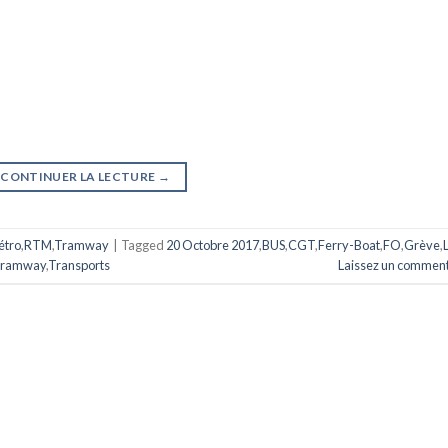
CONTINUER LA LECTURE
→
étro
,
RTM
,
Tramway
|
Tagged
20 Octobre 2017
,
BUS
,
CGT
,
Ferry-Boat
,
FO
,
Grève
,
ramway
,
Transports
Laissez un comment