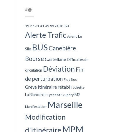
#@
27
31
49
55
60
83
19
41
81
Alerte Trafic
Arenc Le
BUS
Canebière
Silo
Bourse
Castellane
Difficultés de
Déviation
Fin
circulation
de perturbation
Fluo Bus
Itinéraire rétabli
Grève
Joliette
La Blancarde
M2
Lycée St Exupéry
Marseille
Manifestation
Modification
MPM
d'itinéraire