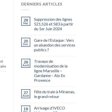
DERNIERS ARTICLES
Suppression des lignes
28
Mai
521,526 et 583 à partir
du 1er Juin 2024
Gare de l’Estaque : Vers
20
Déc
un abandon des services
publics ?
Travaux de
Loi
28
Août
modernisation de la
aire
ligne Marseille –
Gardanne – Aix En
Provence
Fête du train à Miramas,
27
Août
le grand retour
Arrivage d’IVECO
18
Fév