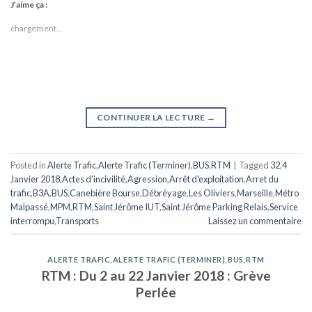
J’aime ça :
chargement…
CONTINUER LA LECTURE
→
Posted in
Alerte Trafic
,
Alerte Trafic (Terminer)
,
BUS
,
RTM
|
Tagged
32
,
4
Janvier 2018
,
Actes d'incivilité
,
Agression
,
Arrêt d'exploitation
,
Arret du
trafic
,
B3A
,
BUS
,
Canebière Bourse
,
Débréyage
,
Les Oliviers
,
Marseille
,
Métro
Malpassé
,
MPM
,
RTM
,
Saint Jérôme IUT
,
Saint Jérôme Parking Relais
,
Service
interrompu
,
Transports
Laissez un commentaire
ALERTE TRAFIC
,
ALERTE TRAFIC (TERMINER)
,
BUS
,
RTM
RTM : Du 2 au 22 Janvier 2018 : Grève
Perlée