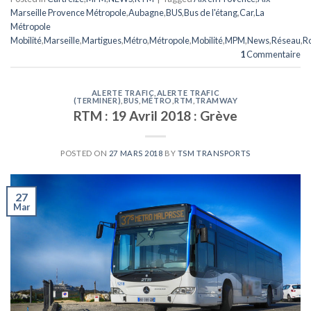
Marseille Provence Métropole
,
Aubagne
,
BUS
,
Bus de l'étang
,
Car
,
La
Métropole
Mobilité
,
Marseille
,
Martigues
,
Métro
,
Métropole
,
Mobilité
,
MPM
,
News
,
Réseau
,
R
1
Commentaire
ALERTE TRAFIC
,
ALERTE TRAFIC
(TERMINER)
,
BUS
,
MÉTRO
,
RTM
,
TRAMWAY
RTM : 19 Avril 2018 : Grève
POSTED ON
27 MARS 2018
BY
TSM TRANSPORTS
27
Mar