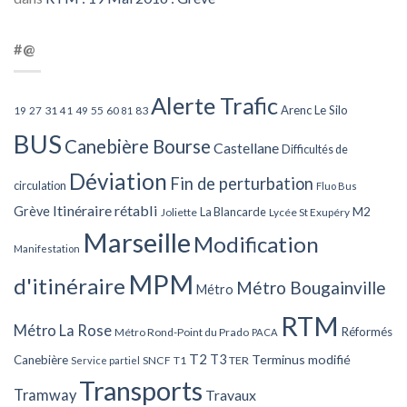
#@
Alerte Trafic
Arenc Le Silo
27
31
49
55
60
83
19
41
81
BUS
Canebière Bourse
Castellane
Difficultés de
Déviation
Fin de perturbation
circulation
Fluo Bus
Itinéraire rétabli
Grève
La Blancarde
M2
Joliette
Lycée St Exupéry
Marseille
Modification
Manifestation
MPM
d'itinéraire
Métro Bougainville
Métro
RTM
Métro La Rose
Réformés
Métro Rond-Point du Prado
PACA
T2
T3
Terminus modifié
Canebière
SNCF
T1
TER
Service partiel
Transports
Tramway
Travaux