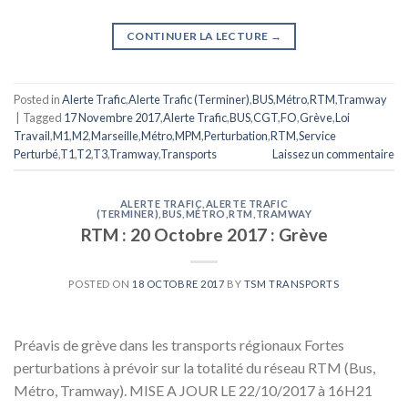
CONTINUER LA LECTURE
→
Posted in
Alerte Trafic
,
Alerte Trafic (Terminer)
,
BUS
,
Métro
,
RTM
,
Tramway
|
Tagged
17 Novembre 2017
,
Alerte Trafic
,
BUS
,
CGT
,
FO
,
Grève
,
Loi
Travail
,
M1
,
M2
,
Marseille
,
Métro
,
MPM
,
Perturbation
,
RTM
,
Service
Perturbé
,
T1
,
T2
,
T3
,
Tramway
,
Transports
Laissez un commentaire
ALERTE TRAFIC
,
ALERTE TRAFIC
(TERMINER)
,
BUS
,
MÉTRO
,
RTM
,
TRAMWAY
RTM : 20 Octobre 2017 : Grève
POSTED ON
18 OCTOBRE 2017
BY
TSM TRANSPORTS
Préavis de grève dans les transports régionaux Fortes
perturbations à prévoir sur la totalité du réseau RTM (Bus,
Métro, Tramway). MISE A JOUR LE 22/10/2017 à 16H21