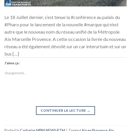
Le 18 Juillet dernier, s’est tenue la #conférence au palais du
#Pharo pour le lancement de la nouvelle #marque qui n’est
autre que le nouveau nom du réseau unifié de la Métropole
Aix Marseille Provence. A cette occasion la livrée du nouveau
réseau a été également dévoilé sur un car interurbain et sur un
bus […]
J’aime ça :
chargement…
CONTINUER LA LECTURE
→
Posted in
Cartreize
,
MPM
,
NEWS
,
RTM
|
Tagged
Aix en Provence
,
Aix