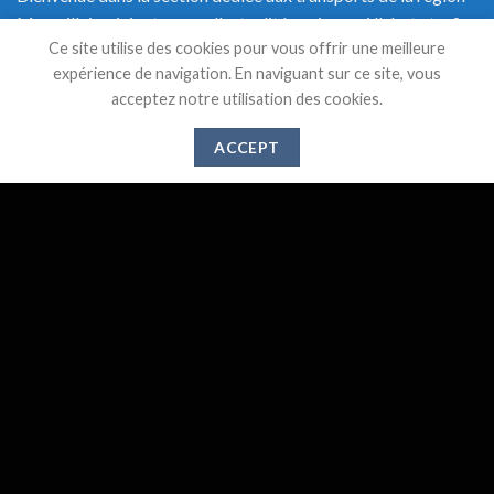
Marseillaise, ici retrouvez l'actualité, mais aussi l'alerte trafic
Ce site utilise des cookies pour vous offrir une meilleure
en temps réel et une documentation précise sur les transports
expérience de navigation. En naviguant sur ce site, vous
de Marseille.
acceptez notre utilisation des cookies.
ACCEPT
DERNIERS ARTICLES
Suppression des lignes 521,526 et 583 à partir du 1er
28
Mai
Juin 2024
Gare de l’Estaque : Vers un abandon des services
20
Déc
publics ?
Travaux de modernisation de la ligne Marseille –
28
Août
Gardanne – Aix En Provence
Fête du train à Miramas, le grand retour
27