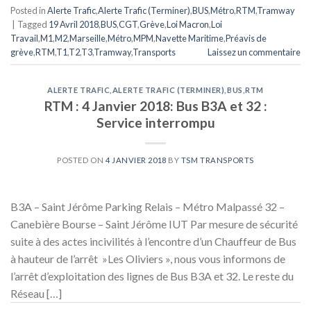
Posted in
Alerte Trafic
,
Alerte Trafic (Terminer)
,
BUS
,
Métro
,
RTM
,
Tramway
|
Tagged
19 Avril 2018
,
BUS
,
CGT
,
Grève
,
Loi Macron
,
Loi
Travail
,
M1
,
M2
,
Marseille
,
Métro
,
MPM
,
Navette Maritime
,
Préavis de
grève
,
RTM
,
T1
,
T2
,
T3
,
Tramway
,
Transports
Laissez un commentaire
ALERTE TRAFIC
,
ALERTE TRAFIC (TERMINER)
,
BUS
,
RTM
RTM : 4 Janvier 2018: Bus B3A et 32 :
Service interrompu
POSTED ON
4 JANVIER 2018
BY
TSM TRANSPORTS
B3A – Saint Jérôme Parking Relais – Métro Malpassé 32 –
Canebière Bourse – Saint Jérôme IUT Par mesure de sécurité
suite à des actes incivilités à l’encontre d’un Chauffeur de Bus
à hauteur de l’arrêt »Les Oliviers », nous vous informons de
l’arrêt d’exploitation des lignes de Bus B3A et 32. Le reste du
Réseau […]