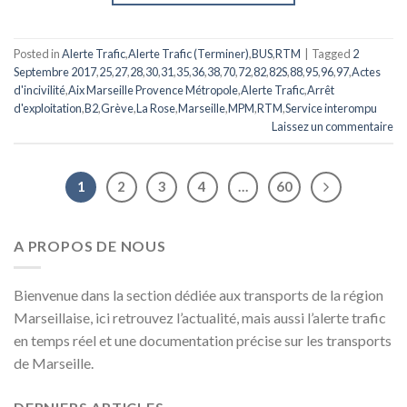
Posted in
Alerte Trafic
,
Alerte Trafic (Terminer)
,
BUS
,
RTM
|
Tagged
2
Septembre 2017
,
25
,
27
,
28
,
30
,
31
,
35
,
36
,
38
,
70
,
72
,
82
,
82S
,
88
,
95
,
96
,
97
,
Actes
d'incivilité
,
Aix Marseille Provence Métropole
,
Alerte Trafic
,
Arrêt
d'exploitation
,
B2
,
Grève
,
La Rose
,
Marseille
,
MPM
,
RTM
,
Service interompu
Laissez un commentaire
1
2
3
4
…
60
A PROPOS DE NOUS
Bienvenue dans la section dédiée aux transports de la région
Marseillaise, ici retrouvez l’actualité, mais aussi l’alerte trafic
en temps réel et une documentation précise sur les transports
de Marseille.