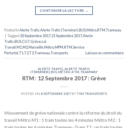
CONTINUER LA LECTURE
→
Posted in
Alerte Trafic
,
Alerte Trafic (Terminer)
,
BUS
,
Métro
,
RTM
,
Tramway
|
Tagged
20 Septembre 2017
,
21 Septembre 2017
,
Alerte
Trafic
,
BUS
,
CGT
,
Grève
,
Loi
Travail
,
M1
,
M2
,
Marseille
,
Métro
,
MPM
,
RTM
,
Service
Perturbé
,
T1
,
T2
,
T3
,
Tramway
,
Transports
Laissez un commentaire
ALERTE TRAFIC
,
ALERTE TRAFIC
(TERMINER)
,
BUS
,
MÉTRO
,
RTM
,
TRAMWAY
RTM : 12 Septembre 2017 : Grève
POSTED ON
8 SEPTEMBRE 2017
BY
TSM TRANSPORTS
Mouvement de grève nationale contre la réforme du droit du
travail Métro M1 : 1 train toutes les 4 minutes Métro M2 : 1
train toutes les 6 minutes Tramway -Tram T1 : un train toutes