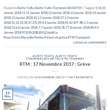
Posted in
Alerte Trafic
,
Alerte Trafic (Terminer)
,
BUS
,
RTM
|
Tagged
1
,
10
,
10
Janvier 2018
,
11
,
11 Janvier 2018
,
12 Janvier 2018
,
13 Janvier 2018
,
14 Janvier
2018
,
15 Janvier 2018
,
1S
,
2
,
2 Janvier 2018
,
27
,
3
,
3 Janvier
2018
,
31
,
32
,
33
,
34
,
37
,
37S
,
39
,
4
,
4 Janvier 2018
,
41
,
42
,
42T
,
4B
,
5
,
5 Janvier
2018
,
53
,
6
,
6 Janvier 2018
,
7
,
7 Janvier 2018
,
7B
,
7T
,
8 Janvier 2018
,
89
,
9
,
9
Janvier 2018
,
97
,
B3A
,
B3B
,
BUS
,
Dépôt La
Rose
,
Grève
,
Marseille
,
Perlée
,
Préavis de grève
,
RTM
,
Transports
Laissez un commentaire
ALERTE TRAFIC
,
ALERTE TRAFIC
(TERMINER)
,
BUS
,
MÉTRO
,
RTM
,
TRAMWAY
RTM : 17 Novembre 2017 : Grève
POSTED ON
15 NOVEMBRE 2017
BY
TSM TRANSPORTS
15
Nov