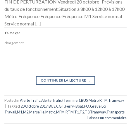
FIN DE PERTURBATION Vendredi 20 octobre Prévisions
du taux de fonctionnement Situation à 8h00 à 12h00 à 17h00
Métro Fréquence Fréquence Fréquence M1 Service normal
Service normal […]
J’aime ça :
chargement…
CONTINUER LA LECTURE
→
Posted in
Alerte Trafic
,
Alerte Trafic (Terminer)
,
BUS
,
Métro
,
RTM
,
Tramway
|
Tagged
20 Octobre 2017
,
BUS
,
CGT
,
Ferry-Boat
,
FO
,
Grève
,
Loi
Travail
,
M1
,
M2
,
Marseille
,
Métro
,
MPM
,
RTM
,
T1
,
T2
,
T3
,
Tramway
,
Transports
Laissez un commentaire