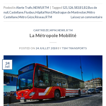
Posted in
Alerte Trafic
,
NEWS
,
RTM
|
Tagged
521
,
526
,
583
,
B1
,
B2
,
Bus de
nuit
,
Castellane
,
Fluobus
,
Hôpital Nord
,
Madrague de Montredon
,
Métro
Castellane
,
Métro Gèze
,
Réseau
,
RTM
Laissez un commentaire
CARTREIZE
,
MPM
,
NEWS
,
RTM
La Métropole Mobilité
POSTED ON
24 JUILLET 2018
BY
TSM TRANSPORTS
24
Juil