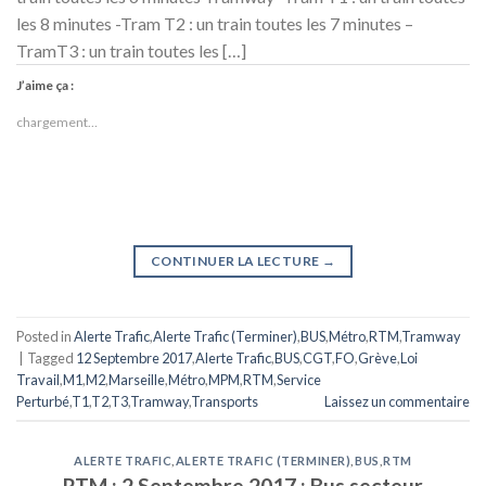
les 8 minutes -Tram T2 : un train toutes les 7 minutes –
TramT3 : un train toutes les […]
J’aime ça :
chargement…
CONTINUER LA LECTURE
→
Posted in
Alerte Trafic
,
Alerte Trafic (Terminer)
,
BUS
,
Métro
,
RTM
,
Tramway
|
Tagged
12 Septembre 2017
,
Alerte Trafic
,
BUS
,
CGT
,
FO
,
Grève
,
Loi
Travail
,
M1
,
M2
,
Marseille
,
Métro
,
MPM
,
RTM
,
Service
Perturbé
,
T1
,
T2
,
T3
,
Tramway
,
Transports
Laissez un commentaire
ALERTE TRAFIC
,
ALERTE TRAFIC (TERMINER)
,
BUS
,
RTM
RTM : 2 Septembre 2017 : Bus secteur