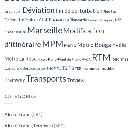
Déviation
Fin de perturbation
circulation
Fluo Bus
Itinéraire rétabli
Grève
La Blancarde
M2
Joliette
Lycée St Exupéry
Marseille
Modification
Manifestation
MPM
d'itinéraire
Métro Bougainville
Métro
RTM
Métro La Rose
Réformés
Métro Rond-Point du Prado
PACA
T2
T3
Terminus modifié
Canebière
SNCF
T1
TER
Service partiel
Transports
Tramway
Travaux
CATÉGORIES
Alerte Trafic
(581)
Alerte Trafic (Terminer)
(580)