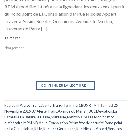
RTM à modifier l’itinéraire la ligne dans les deux sens à partir
du Rond point de La Consolation par Rue Nicolas Appert,
Traverse Susini, Rue des Géraniums, Avenue du Merlan,
Traverse de Party […]
J’aime ça :
chargement…
CONTINUER LA LECTURE
→
Posted in
Alerte Trafic
,
Alerte Trafic (Terminer)
,
BUS
,
RTM
|
Tagged
26
Novembre 2015
,
37
,
Alerte Trafic
,
Avenue du Merlan
,
BUS
,
Déviation
,
La
Batarelle
,
La Batarelle Basse
,
Marseille
,
Métro Malpassé
,
Modification
d'itinéraire
,
MPM
,
ND de La Consolation
,
Périmètre de sécurité
,
Rond point
de La Consolation
,
RTM
,
Rue des Géraniums
,
Rue Nicolas Appert
,
Services