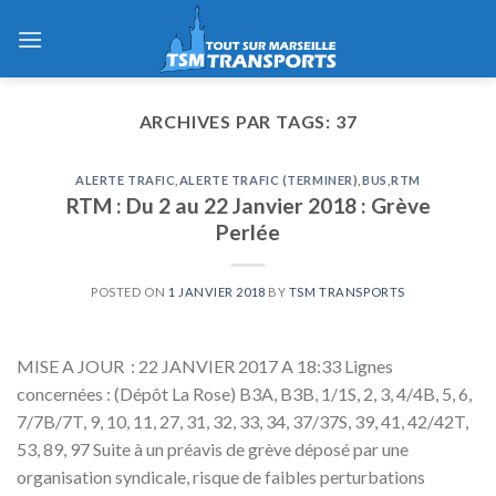
Skip
to
content
ARCHIVES PAR TAGS:
37
ALERTE TRAFIC
,
ALERTE TRAFIC (TERMINER)
,
BUS
,
RTM
RTM : Du 2 au 22 Janvier 2018 : Grève
Perlée
POSTED ON
1 JANVIER 2018
BY
TSM TRANSPORTS
MISE A JOUR : 22 JANVIER 2017 A 18:33 Lignes
concernées : (Dépôt La Rose) B3A, B3B, 1/1S, 2, 3, 4/4B, 5, 6,
7/7B/7T, 9, 10, 11, 27, 31, 32, 33, 34, 37/37S, 39, 41, 42/42T,
53, 89, 97 Suite à un préavis de grève déposé par une
organisation syndicale, risque de faibles perturbations