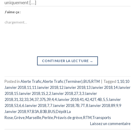
uniquement […]
J’aime ça :
chargement…
CONTINUER LA LECTURE
→
Posted in
Alerte Trafic
,
Alerte Trafic (Terminer)
,
BUS
,
RTM
|
Tagged
1
,
10
,
10
Janvier 2018
,
11
,
11 Janvier 2018
,
12 Janvier 2018
,
13 Janvier 2018
,
14 Janvier
2018
,
15 Janvier 2018
,
1S
,
2
,
2 Janvier 2018
,
27
,
3
,
3 Janvier
2018
,
31
,
32
,
33
,
34
,
37
,
37S
,
39
,
4
,
4 Janvier 2018
,
41
,
42
,
42T
,
4B
,
5
,
5 Janvier
2018
,
53
,
6
,
6 Janvier 2018
,
7
,
7 Janvier 2018
,
7B
,
7T
,
8 Janvier 2018
,
89
,
9
,
9
Janvier 2018
,
97
,
B3A
,
B3B
,
BUS
,
Dépôt La
Rose
,
Grève
,
Marseille
,
Perlée
,
Préavis de grève
,
RTM
,
Transports
Laissez un commentaire