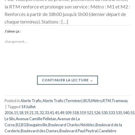
la RTM renforce et prolonge son service : Métro : M1 et M2 :
Renforcés à partir de 18h00 jusqu’à 1h00 (dernier départ de
chaque terminus). Stations : […]
J’aime ça :
chargement…
CONTINUER LA LECTURE
→
Posted in
Alerte Trafic
,
Alerte Trafic (Terminer)
,
BUS
,
Métro
,
RTM
,
Tramway
|
Tagged
14 Juillet
2016
,
15
,
18
,
19
,
21
,
31
,
32
,
33
,
41
,
45
,
49
,
509
,
518
,
519
,
521
,
526
,
530
,
533
,
535
,
540
,
55
Le Silo
,
Avenue Camille Pelletan
,
Avenue de La
Corse
,
B2
,
B3
,
Bougainville
,
Boulevard Charles Nédélec
,
Boulevard de la
Corderie
,
Boulevard des Dames
,
Boulevard Paul Peytral
,
Canebière