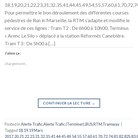
18,19,20,21,22,23,31,32,35,41,44,45,49,54,55,57,60,61,70,72,7
Pour permettre le bon déroulement des différentes courses
pédestres de Run in Marseille, la RTM s’adapte et modifie le
service de ces lignes : Tram T2 : De 6h00 à 10h00, Terminus
« Arenc Le Silo » déplacé à la station Réformés Canebière.
Tram T3 : De 5h00 à […]
J’aime ça :
chargement…
CONTINUER LA LECTURE
→
Posted in
Alerte Trafic
,
Alerte Trafic (Terminer)
,
BUS
,
RTM
,
Tramway
|
Tagged
18
,
19
,
19 Mars
2017
,
20
,
21
,
22
,
23
,
31
,
32
,
35
,
41
,
44
,
45
,
49
,
54
,
55
,
57
,
60
,
61
,
70
,
72
,
74
,
81
,
82
,
82S
,
83
,