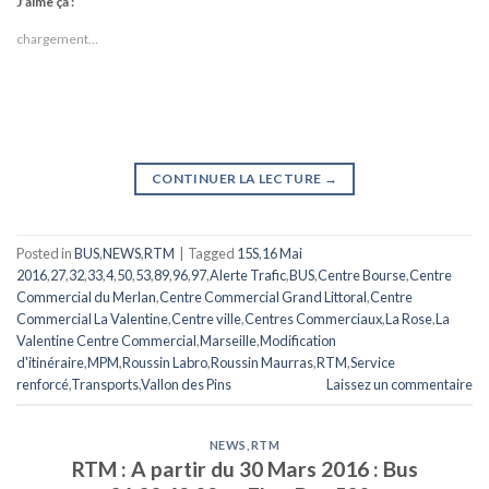
J’aime ça :
chargement…
CONTINUER LA LECTURE
→
Posted in
BUS
,
NEWS
,
RTM
|
Tagged
15S
,
16 Mai
2016
,
27
,
32
,
33
,
4
,
50
,
53
,
89
,
96
,
97
,
Alerte Trafic
,
BUS
,
Centre Bourse
,
Centre
Commercial du Merlan
,
Centre Commercial Grand Littoral
,
Centre
Commercial La Valentine
,
Centre ville
,
Centres Commerciaux
,
La Rose
,
La
Valentine Centre Commercial
,
Marseille
,
Modification
d'itinéraire
,
MPM
,
Roussin Labro
,
Roussin Maurras
,
RTM
,
Service
renforcé
,
Transports
,
Vallon des Pins
Laissez un commentaire
NEWS
,
RTM
RTM : A partir du 30 Mars 2016 : Bus