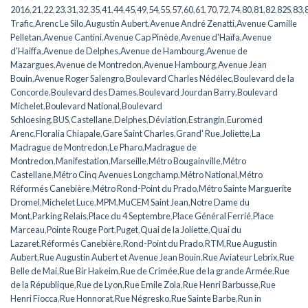
2016
,
21
,
22
,
23
,
31
,
32
,
35
,
41
,
44
,
45
,
49
,
54
,
55
,
57
,
60
,
61
,
70
,
72
,
74
,
80
,
81
,
82
,
82S
,
83
,
Trafic
,
Arenc Le Silo
,
Augustin Aubert
,
Avenue André Zenatti
,
Avenue Camille
Pelletan
,
Avenue Cantini
,
Avenue Cap Pinède
,
Avenue d'Haïfa
,
Avenue
d'Haiffa
,
Avenue de Delphes
,
Avenue de Hambourg
,
Avenue de
Mazargues
,
Avenue de Montredon
,
Avenue Hambourg
,
Avenue Jean
Bouin
,
Avenue Roger Salengro
,
Boulevard Charles Nédélec
,
Boulevard de la
Concorde
,
Boulevard des Dames
,
Boulevard Jourdan Barry
,
Boulevard
Michelet
,
Boulevard National
,
Boulevard
Schloesing
,
BUS
,
Castellane
,
Delphes
,
Déviation
,
Estrangin
,
Euromed
Arenc
,
Floralia Chiapale
,
Gare Saint Charles
,
Grand' Rue
,
Joliette
,
La
Madrague de Montredon
,
Le Pharo
,
Madrague de
Montredon
,
Manifestation
,
Marseille
,
Métro Bougainville
,
Métro
Castellane
,
Métro Cinq Avenues Longchamp
,
Métro National
,
Métro
Réformés Canebière
,
Métro Rond-Point du Prado
,
Métro Sainte Marguerite
Dromel
,
Michelet Luce
,
MPM
,
MuCEM Saint Jean
,
Notre Dame du
Mont
,
Parking Relais
,
Place du 4 Septembre
,
Place Général Ferrié
,
Place
Marceau
,
Pointe Rouge Port
,
Puget
,
Quai de la Joliette
,
Quai du
Lazaret
,
Réformés Canebière
,
Rond-Point du Prado
,
RTM
,
Rue Augustin
Aubert
,
Rue Augustin Aubert et Avenue Jean Bouin
,
Rue Aviateur Lebrix
,
Rue
Belle de Mai
,
Rue Bir Hakeim
,
Rue de Crimée
,
Rue de la grande Armée
,
Rue
de la République
,
Rue de Lyon
,
Rue Emile Zola
,
Rue Henri Barbusse
,
Rue
Henri Fiocca
,
Rue Honnorat
,
Rue Négresko
,
Rue Sainte Barbe
,
Run in