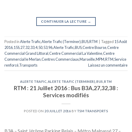
CONTINUER LA LECTURE
→
Posted in
Alerte Trafic
,
Alerte Trafic (Terminer)
,
BUS
,
RTM
|
Tagged
15 Août
2016
,
15S
,
27
,
32
,
33
,
4
,
50
,
53
,
96
,
Alerte Trafic
,
BUS
,
Centre Bourse
,
Centre
Commercial Grand Littoral
,
Centre Commercial La Valentine
,
Centre
Commercial le Merlan
,
Centres Commerciaux
,
Marseille
,
MPM
,
RTM
,
Service
renforcé
,
Transports
Laissez un commentaire
ALERTE TRAFIC
,
ALERTE TRAFIC (TERMINER)
,
BUS
,
RTM
RTM : 21 Juillet 2016 : Bus B3A,27,32,38 :
Services modifiés
POSTED ON
20 JUILLET 2016
BY
TSM TRANSPORTS
B3A – Saint Jérôme Parking Relais – Métro Malpassé 27 –