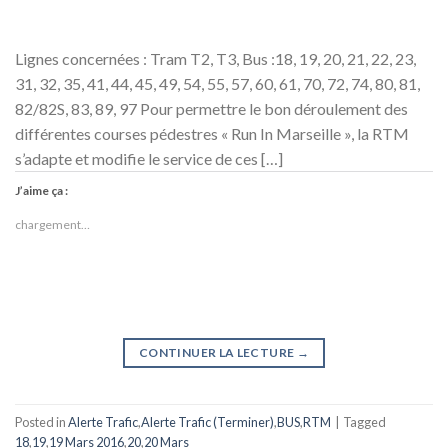
Lignes concernées : Tram T2, T3, Bus :18, 19, 20, 21, 22, 23,
31, 32, 35, 41, 44, 45, 49, 54, 55, 57, 60, 61, 70, 72, 74, 80, 81,
82/82S, 83, 89, 97 Pour permettre le bon déroulement des
différentes courses pédestres « Run In Marseille », la RTM
s’adapte et modifie le service de ces […]
J’aime ça :
chargement…
CONTINUER LA LECTURE
→
Posted in
Alerte Trafic
,
Alerte Trafic (Terminer)
,
BUS
,
RTM
|
Tagged
18
,
19
,
19 Mars 2016
,
20
,
20 Mars