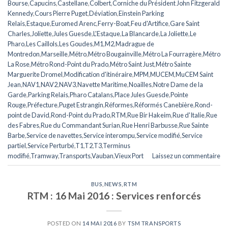
Bourse
,
Capucins
,
Castellane
,
Colbert
,
Corniche du Président John Fitzgerald
Kennedy
,
Cours Pierre Puget
,
Déviation
,
Einstein Parking
Relais
,
Estaque
,
Euromed Arenc
,
Ferry-Boat
,
Feu d'Artifice
,
Gare Saint
Charles
,
Joliette
,
Jules Guesde
,
L'Estaque
,
La Blancarde
,
La Joliette
,
Le
Pharo
,
Les Caillols
,
Les Goudes
,
M1
,
M2
,
Madrague de
Montredon
,
Marseille
,
Métro
,
Métro Bougainville
,
Métro La Fourragère
,
Métro
La Rose
,
Métro Rond-Point du Prado
,
Métro Saint Just
,
Métro Sainte
Marguerite Dromel
,
Modification d'itinéraire
,
MPM
,
MUCEM
,
MuCEM Saint
Jean
,
NAV1
,
NAV2
,
NAV3
,
Navette Maritime
,
Noailles
,
Notre Dame de la
Garde
,
Parking Relais
,
Pharo Catalans
,
Place Jules Guesde
,
Pointe
Rouge
,
Préfecture
,
Puget Estrangin
,
Réformes
,
Réformés Canebière
,
Rond-
point de David
,
Rond-Point du Prado
,
RTM
,
Rue Bir Hakeim
,
Rue d'Italie
,
Rue
des Fabres
,
Rue du Commandant Surian
,
Rue Henri Barbusse
,
Rue Sainte
Barbe
,
Service de navettes
,
Service interompu
,
Service modifié
,
Service
partiel
,
Service Perturbé
,
T1
,
T2
,
T3
,
Terminus
modifié
,
Tramway
,
Transports
,
Vauban
,
Vieux Port
Laissez un commentaire
BUS
,
NEWS
,
RTM
RTM : 16 Mai 2016 : Services renforcés
POSTED ON
14 MAI 2016
BY
TSM TRANSPORTS