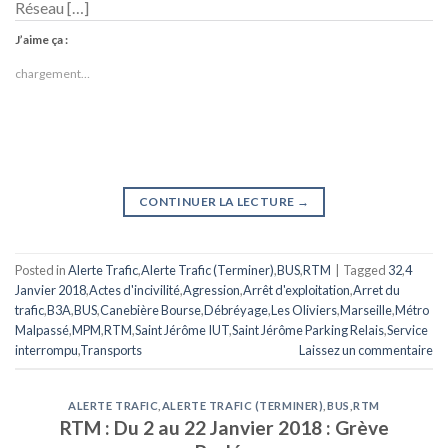
Réseau […]
J’aime ça :
chargement…
CONTINUER LA LECTURE
→
Posted in
Alerte Trafic
,
Alerte Trafic (Terminer)
,
BUS
,
RTM
|
Tagged
32
,
4
Janvier 2018
,
Actes d'incivilité
,
Agression
,
Arrêt d'exploitation
,
Arret du
trafic
,
B3A
,
BUS
,
Canebière Bourse
,
Débréyage
,
Les Oliviers
,
Marseille
,
Métro
Malpassé
,
MPM
,
RTM
,
Saint Jérôme IUT
,
Saint Jérôme Parking Relais
,
Service
interrompu
,
Transports
Laissez un commentaire
ALERTE TRAFIC
,
ALERTE TRAFIC (TERMINER)
,
BUS
,
RTM
RTM : Du 2 au 22 Janvier 2018 : Grève