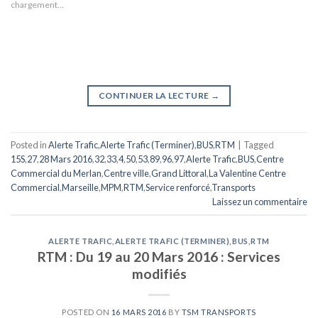
chargement…
CONTINUER LA LECTURE
→
Posted in
Alerte Trafic
,
Alerte Trafic (Terminer)
,
BUS
,
RTM
|
Tagged
15S
,
27
,
28 Mars 2016
,
32
,
33
,
4
,
50
,
53
,
89
,
96
,
97
,
Alerte Trafic
,
BUS
,
Centre
Commercial du Merlan
,
Centre ville
,
Grand Littoral
,
La Valentine Centre
Commercial
,
Marseille
,
MPM
,
RTM
,
Service renforcé
,
Transports
Laissez un commentaire
ALERTE TRAFIC
,
ALERTE TRAFIC (TERMINER)
,
BUS
,
RTM
RTM : Du 19 au 20 Mars 2016 : Services
modifiés
POSTED ON
16 MARS 2016
BY
TSM TRANSPORTS