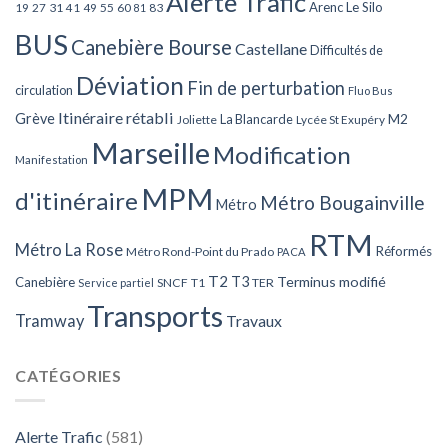
Alerte Trafic
Arenc Le Silo
27
31
49
55
60
83
19
41
81
BUS
Canebière Bourse
Castellane
Difficultés de
Déviation
Fin de perturbation
circulation
Fluo Bus
Itinéraire rétabli
Grève
La Blancarde
M2
Joliette
Lycée St Exupéry
Marseille
Modification
Manifestation
MPM
d'itinéraire
Métro Bougainville
Métro
RTM
Métro La Rose
Réformés
Métro Rond-Point du Prado
PACA
T2
T3
Terminus modifié
Canebière
SNCF
T1
TER
Service partiel
Transports
Tramway
Travaux
CATÉGORIES
Alerte Trafic
(581)