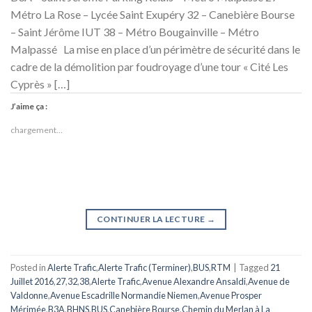
Métro La Rose – Lycée Saint Exupéry 32 – Canebière Bourse
– Saint Jérôme IUT 38 – Métro Bougainville – Métro
Malpassé La mise en place d’un périmètre de sécurité dans le
cadre de la démolition par foudroyage d’une tour « Cité Les
Cyprès » […]
J’aime ça :
chargement…
CONTINUER LA LECTURE
→
Posted in
Alerte Trafic
,
Alerte Trafic (Terminer)
,
BUS
,
RTM
|
Tagged
21
Juillet 2016
,
27
,
32
,
38
,
Alerte Trafic
,
Avenue Alexandre Ansaldi
,
Avenue de
Valdonne
,
Avenue Escadrille Normandie Niemen
,
Avenue Prosper
Mérimée
,
B3A
,
BHNS
,
BUS
,
Canebière Bourse
,
Chemin du Merlan à La