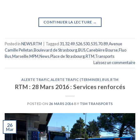
CONTINUER LA LECTURE
→
Posted in
NEWS
,
RTM
|
Tagged
31
,
32
,
49
,
526
,
530
,
535
,
70
,
89
,
Avenue
Camille Pelletan
,
Boulevard de Strasbourg
,
BUS
,
Canebière Bourse
,
Fluo
Bus
,
Marseille
,
MPM
,
News
,
Place de Strasbourg
,
RTM
,
Transports
Laissez un commentaire
ALERTE TRAFIC
,
ALERTE TRAFIC (TERMINER)
,
BUS
,
RTM
RTM : 28 Mars 2016 : Services renforcés
POSTED ON
26 MARS 2016
BY
TSM TRANSPORTS
26
Mar