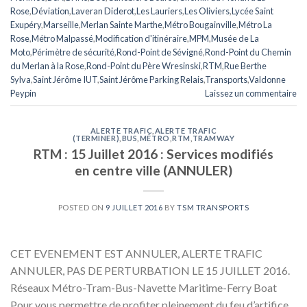
Rose
,
Déviation
,
Laveran Diderot
,
Les Lauriers
,
Les Oliviers
,
Lycée Saint
Exupéry
,
Marseille
,
Merlan Sainte Marthe
,
Métro Bougainville
,
Métro La
Rose
,
Métro Malpassé
,
Modification d'itinéraire
,
MPM
,
Musée de La
Moto
,
Périmètre de sécurité
,
Rond-Point de Sévigné
,
Rond-Point du Chemin
du Merlan à la Rose
,
Rond-Point du Père Wresinski
,
RTM
,
Rue Berthe
Sylva
,
Saint Jérôme IUT
,
Saint Jérôme Parking Relais
,
Transports
,
Valdonne
Peypin
Laissez un commentaire
ALERTE TRAFIC
,
ALERTE TRAFIC
(TERMINER)
,
BUS
,
MÉTRO
,
RTM
,
TRAMWAY
RTM : 15 Juillet 2016 : Services modifiés
en centre ville (ANNULER)
POSTED ON
9 JUILLET 2016
BY
TSM TRANSPORTS
CET EVENEMENT EST ANNULER, ALERTE TRAFIC
ANNULER, PAS DE PERTURBATION LE 15 JUILLET 2016.
Réseaux Métro-Tram-Bus-Navette Maritime-Ferry Boat
Pour vous permettre de profiter pleinement du feu d’artifice,