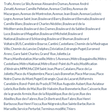
Trafic
,
Arenc Le Silo
,
Avenue Alexandre Dumas
,
Avenue André
Zenatti
,
Avenue Camille Pelletan
,
Avenue Clot Bey
,
Avenue de
Mazargues
,
Avenue de Montredon
,
Avenue Jean Bouin
,
Avenue Ludovic
Legre
,
Avenue Saint Jean
,
Boulevard Barry
,
Boulevard Bernabo
,
Boulevard
Camille Blanc
,
Boulevard Charles Nédélec
,
Boulevard de la
Méditerranée
,
Boulevard des Dames
,
Boulevard du Sablier
,
Boulevard
Luce
,
Boulevard Magallon
,
Boulevard Michelet
,
Boulevard
National
,
Boulevard Schloesing
,
Boulevard Shuman
,
Boulevard
Voltaire
,
BUS
,
Canebière Bourse
,
Cantini
,
Castellane
,
Chemin de la Madrague
Ville
,
Chemin du Lancier
,
Delphes
,
Déviation
,
Estrangin Puget
,
Euromed
Arenc
,
Gare Saint Charles
,
Grand' Rue
,
Joliette
,
Le
Pharo
,
Manifestation
,
Marseille
,
Métro 5 Avenues
,
Métro Bougainville
,
Métro
Castellane
,
Métro National
,
Métro Rond-Point du Prado
,
Modification
d'itinéraire
,
MPM
,
MuCEM Saint Jean
,
Pharo Catalans
,
Place de La
Joliette
,
Place du 4 Septembre
,
Place Louis Bonnefon
,
Place Marceau
,
Place
Notre Dame du Mont
,
Puget Estrangin
,
Quai du Lazaret
,
Réformés
Canebière
,
Rond-Point du Prado
,
RTM
,
Rue Augustin Aubert
,
Rue Aviateur
Lebrix
,
Rue Belle de Mai
,
Rue Bir Hakeim
,
Rue Bonneterie
,
Rue Caisserie
,
Rue
de la grande Armée
,
Rue de la République
,
Rue de Lyon
,
Rue des
Abeilles
,
Rue des Fabres
,
Rue Dr.Bertrand
,
Rue Fabre
,
Rue Henri
Barbusse
,
Rue Henri Fiocca
,
Rue Négresko
,
Rue Sainte Barbe
,
Run in
Marseille
,
Service Perturbé
,
Terminus modifié
,
Thiers