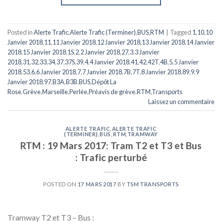
Posted in
Alerte Trafic
,
Alerte Trafic (Terminer)
,
BUS
,
RTM
|
Tagged
1
,
10
,
10
Janvier 2018
,
11
,
11 Janvier 2018
,
12 Janvier 2018
,
13 Janvier 2018
,
14 Janvier
2018
,
15 Janvier 2018
,
1S
,
2
,
2 Janvier 2018
,
27
,
3
,
3 Janvier
2018
,
31
,
32
,
33
,
34
,
37
,
37S
,
39
,
4
,
4 Janvier 2018
,
41
,
42
,
42T
,
4B
,
5
,
5 Janvier
2018
,
53
,
6
,
6 Janvier 2018
,
7
,
7 Janvier 2018
,
7B
,
7T
,
8 Janvier 2018
,
89
,
9
,
9
Janvier 2018
,
97
,
B3A
,
B3B
,
BUS
,
Dépôt La
Rose
,
Grève
,
Marseille
,
Perlée
,
Préavis de grève
,
RTM
,
Transports
Laissez un commentaire
ALERTE TRAFIC
,
ALERTE TRAFIC
(TERMINER)
,
BUS
,
RTM
,
TRAMWAY
RTM : 19 Mars 2017: Tram T2 et T3 et Bus
: Trafic perturbé
POSTED ON
17 MARS 2017
BY
TSM TRANSPORTS
Tramway T2 et T3 – Bus :