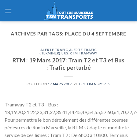
Skip
to
content
ARCHIVES PAR TAGS:
PLACE DU 4 SEPTEMBRE
ALERTE TRAFIC
,
ALERTE TRAFIC
(TERMINER)
,
BUS
,
RTM
,
TRAMWAY
RTM : 19 Mars 2017: Tram T2 et T3 et Bus
: Trafic perturbé
POSTED ON
17 MARS 2017
BY
TSM TRANSPORTS
Tramway T2 et T3 – Bus :
18,19,20,21,22,23,31,32,35,41,44,45,49,54,55,57,60,61,70,72,7
Pour permettre le bon déroulement des différentes courses
pédestres de Run in Marseille, la RTM s’adapte et modifie le
service de ces lignes : Tram T2 : De 6h00 à 10h00, Terminus