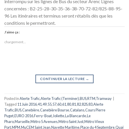
interrompu sur les lignes de Bus du secteur Arenc Lignes
concernées : B2-25-28-30-35-36-38-70-72-82/82S-88-95-
96 Les itinéraires et terminus seront rétablis dès que les
conditions le permettront.
J’aime ça :
chargement…
CONTINUER LA LECTURE
→
Posted in
Alerte Trafic
,
Alerte Trafic (Terminer)
,
BUS
,
RTM
,
Tramway
|
Tagged
11 Juin 2016
,
41
,
49
,
55
,
57
,
60
,
61
,
80
,
81
,
82
,
82S
,
83
,
Alerte
Trafic
,
BUS
,
Canebière
,
Canebière Bourse
,
Catalans
,
Cours Pierre
Puget
,
EURO 2016
,
Ferry-Boat
,
Joliette
,
La Blancarde
,
Le
Pharo
,
Marseille
,
Métro 5 Avenues
,
Métro Saint Just
,
Métro Vieux
Port
,
MPM
,
MuCEM Saint Jean
,
Navette Maritime
,
Place du 4 Septembre
,
Quai