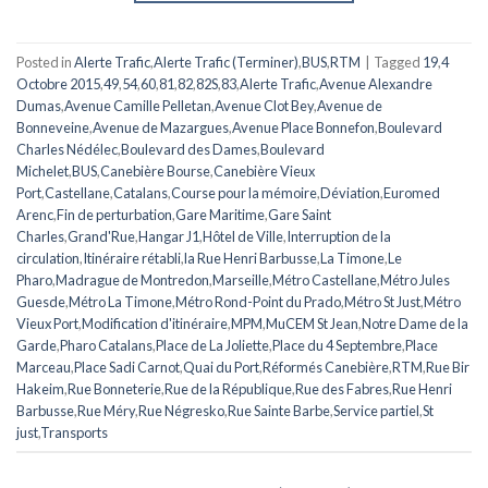
Posted in
Alerte Trafic
,
Alerte Trafic (Terminer)
,
BUS
,
RTM
|
Tagged
19
,
4
Octobre 2015
,
49
,
54
,
60
,
81
,
82
,
82S
,
83
,
Alerte Trafic
,
Avenue Alexandre
Dumas
,
Avenue Camille Pelletan
,
Avenue Clot Bey
,
Avenue de
Bonneveine
,
Avenue de Mazargues
,
Avenue Place Bonnefon
,
Boulevard
Charles Nédélec
,
Boulevard des Dames
,
Boulevard
Michelet
,
BUS
,
Canebière Bourse
,
Canebière Vieux
Port
,
Castellane
,
Catalans
,
Course pour la mémoire
,
Déviation
,
Euromed
Arenc
,
Fin de perturbation
,
Gare Maritime
,
Gare Saint
Charles
,
Grand'Rue
,
Hangar J1
,
Hôtel de Ville
,
Interruption de la
circulation
,
Itinéraire rétabli
,
la Rue Henri Barbusse
,
La Timone
,
Le
Pharo
,
Madrague de Montredon
,
Marseille
,
Métro Castellane
,
Métro Jules
Guesde
,
Métro La Timone
,
Métro Rond-Point du Prado
,
Métro St Just
,
Métro
Vieux Port
,
Modification d'itinéraire
,
MPM
,
MuCEM St Jean
,
Notre Dame de la
Garde
,
Pharo Catalans
,
Place de La Joliette
,
Place du 4 Septembre
,
Place
Marceau
,
Place Sadi Carnot
,
Quai du Port
,
Réformés Canebière
,
RTM
,
Rue Bir
Hakeim
,
Rue Bonneterie
,
Rue de la République
,
Rue des Fabres
,
Rue Henri
Barbusse
,
Rue Méry
,
Rue Négresko
,
Rue Sainte Barbe
,
Service partiel
,
St
just
,
Transports