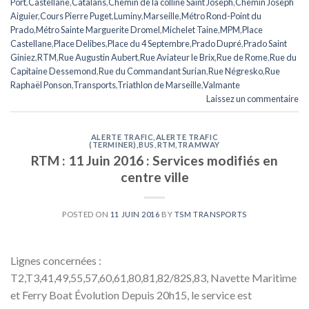
Port
,
Castellane
,
Catalans
,
Chemin de la colline Saint Joseph
,
Chemin Joseph
Aiguier
,
Cours Pierre Puget
,
Luminy
,
Marseille
,
Métro Rond-Point du
Prado
,
Métro Sainte Marguerite Dromel
,
Michelet Taine
,
MPM
,
Place
Castellane
,
Place Delibes
,
Place du 4 Septembre
,
Prado Dupré
,
Prado Saint
Giniez
,
RTM
,
Rue Augustin Aubert
,
Rue Aviateur le Brix
,
Rue de Rome
,
Rue du
Capitaine Dessemond
,
Rue du Commandant Surian
,
Rue Négresko
,
Rue
Raphaël Ponson
,
Transports
,
Triathlon de Marseille
,
Valmante
Laissez un commentaire
ALERTE TRAFIC
,
ALERTE TRAFIC
(TERMINER)
,
BUS
,
RTM
,
TRAMWAY
RTM : 11 Juin 2016 : Services modifiés en
centre ville
POSTED ON
11 JUIN 2016
BY
TSM TRANSPORTS
Lignes concernées :
T2,T3,41,49,55,57,60,61,80,81,82/82S,83, Navette Maritime
et Ferry Boat Évolution Depuis 20h15, le service est