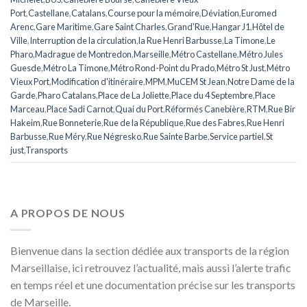
Port
,
Castellane
,
Catalans
,
Course pour la mémoire
,
Déviation
,
Euromed
Arenc
,
Gare Maritime
,
Gare Saint Charles
,
Grand'Rue
,
Hangar J1
,
Hôtel de
Ville
,
Interruption de la circulation
,
la Rue Henri Barbusse
,
La Timone
,
Le
Pharo
,
Madrague de Montredon
,
Marseille
,
Métro Castellane
,
Métro Jules
Guesde
,
Métro La Timone
,
Métro Rond-Point du Prado
,
Métro St Just
,
Métro
Vieux Port
,
Modification d'itinéraire
,
MPM
,
MuCEM St Jean
,
Notre Dame de la
Garde
,
Pharo Catalans
,
Place de La Joliette
,
Place du 4 Septembre
,
Place
Marceau
,
Place Sadi Carnot
,
Quai du Port
,
Réformés Canebière
,
RTM
,
Rue Bir
Hakeim
,
Rue Bonneterie
,
Rue de la République
,
Rue des Fabres
,
Rue Henri
Barbusse
,
Rue Méry
,
Rue Négresko
,
Rue Sainte Barbe
,
Service partiel
,
St
just
,
Transports
A PROPOS DE NOUS
Bienvenue dans la section dédiée aux transports de la région
Marseillaise, ici retrouvez l’actualité, mais aussi l’alerte trafic
en temps réel et une documentation précise sur les transports
de Marseille.