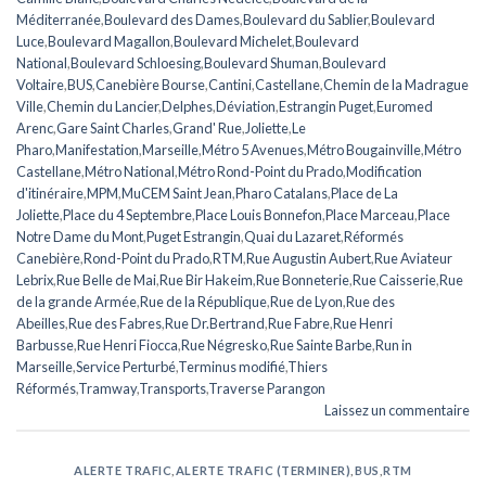
Méditerranée
,
Boulevard des Dames
,
Boulevard du Sablier
,
Boulevard
Luce
,
Boulevard Magallon
,
Boulevard Michelet
,
Boulevard
National
,
Boulevard Schloesing
,
Boulevard Shuman
,
Boulevard
Voltaire
,
BUS
,
Canebière Bourse
,
Cantini
,
Castellane
,
Chemin de la Madrague
Ville
,
Chemin du Lancier
,
Delphes
,
Déviation
,
Estrangin Puget
,
Euromed
Arenc
,
Gare Saint Charles
,
Grand' Rue
,
Joliette
,
Le
Pharo
,
Manifestation
,
Marseille
,
Métro 5 Avenues
,
Métro Bougainville
,
Métro
Castellane
,
Métro National
,
Métro Rond-Point du Prado
,
Modification
d'itinéraire
,
MPM
,
MuCEM Saint Jean
,
Pharo Catalans
,
Place de La
Joliette
,
Place du 4 Septembre
,
Place Louis Bonnefon
,
Place Marceau
,
Place
Notre Dame du Mont
,
Puget Estrangin
,
Quai du Lazaret
,
Réformés
Canebière
,
Rond-Point du Prado
,
RTM
,
Rue Augustin Aubert
,
Rue Aviateur
Lebrix
,
Rue Belle de Mai
,
Rue Bir Hakeim
,
Rue Bonneterie
,
Rue Caisserie
,
Rue
de la grande Armée
,
Rue de la République
,
Rue de Lyon
,
Rue des
Abeilles
,
Rue des Fabres
,
Rue Dr.Bertrand
,
Rue Fabre
,
Rue Henri
Barbusse
,
Rue Henri Fiocca
,
Rue Négresko
,
Rue Sainte Barbe
,
Run in
Marseille
,
Service Perturbé
,
Terminus modifié
,
Thiers
Réformés
,
Tramway
,
Transports
,
Traverse Parangon
Laissez un commentaire
ALERTE TRAFIC
,
ALERTE TRAFIC (TERMINER)
,
BUS
,
RTM