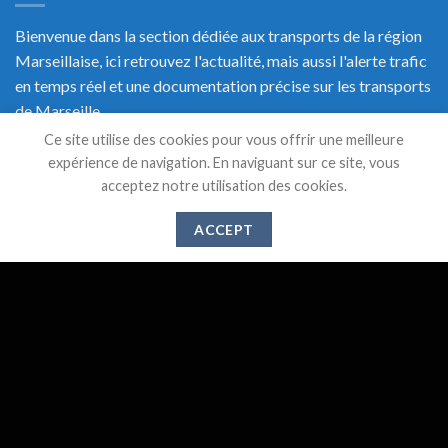
Bienvenue dans la section dédiée aux transports de la région
Marseillaise, ici retrouvez l'actualité, mais aussi l'alerte trafic
en temps réel et une documentation précise sur les transports
de Marseille.
Ce site utilise des cookies pour vous offrir une meilleure
expérience de navigation. En naviguant sur ce site, vous
acceptez notre utilisation des cookies.
DERNIERS ARTICLES
ACCEPT
Suppression des lignes 521,526 et 583 à partir du 1er
28
Mai
Juin 2024
Gare de l’Estaque : Vers un abandon des services
20
Déc
publics ?
Travaux de modernisation de la ligne Marseille –
28
Août
Gardanne – Aix En Provence