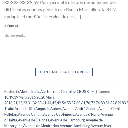
82/82S, 83, 89, 97 Pour permettre le bon déroulement des
différentes courses pédestres « Run In Marseille », la RTM
s’adapte et modifie le service de ces […]
J’aime ça :
chargement…
CONTINUER LA LECTURE
→
Posted in
Alerte Trafic
,
Alerte Trafic (Terminer)
,
BUS
,
RTM
|
Tagged
18
,
19
,
19 Mars 2016
,
20
,
20 Mars
2016
,
21
,
22
,
23
,
31
,
32
,
35
,
41
,
44
,
45
,
49
,
54
,
55
,
57
,
60
,
61
,
70
,
72
,
74
,
80
,
81
,
82
,
82S
,
83
,
Trafic
,
Arenc Le Silo
,
Augustin Aubert
,
Avenue André Zenatti
,
Avenue Camille
Pelletan
,
Avenue Cantini
,
Avenue Cap Pinède
,
Avenue d'Haïfa
,
Avenue
d'Haiffa
,
Avenue de Delphes
,
Avenue de Hambourg
,
Avenue de
Mazargues
,
Avenue de Montredon
,
Avenue Hambourg
,
Avenue Jean