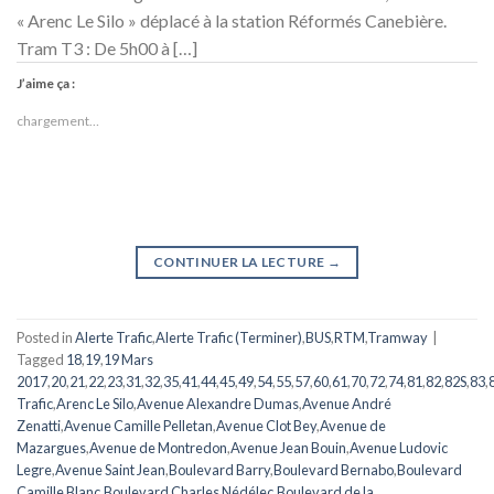
« Arenc Le Silo » déplacé à la station Réformés Canebière.
Tram T3 : De 5h00 à […]
J’aime ça :
chargement…
CONTINUER LA LECTURE
→
Posted in
Alerte Trafic
,
Alerte Trafic (Terminer)
,
BUS
,
RTM
,
Tramway
|
Tagged
18
,
19
,
19 Mars
2017
,
20
,
21
,
22
,
23
,
31
,
32
,
35
,
41
,
44
,
45
,
49
,
54
,
55
,
57
,
60
,
61
,
70
,
72
,
74
,
81
,
82
,
82S
,
83
,
Trafic
,
Arenc Le Silo
,
Avenue Alexandre Dumas
,
Avenue André
Zenatti
,
Avenue Camille Pelletan
,
Avenue Clot Bey
,
Avenue de
Mazargues
,
Avenue de Montredon
,
Avenue Jean Bouin
,
Avenue Ludovic
Legre
,
Avenue Saint Jean
,
Boulevard Barry
,
Boulevard Bernabo
,
Boulevard
Camille Blanc
,
Boulevard Charles Nédélec
,
Boulevard de la