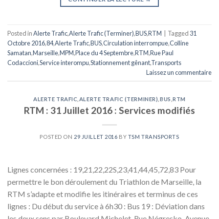
Posted in
Alerte Trafic
,
Alerte Trafic (Terminer)
,
BUS
,
RTM
|
Tagged
31
Octobre 2016
,
84
,
Alerte Trafic
,
BUS
,
Circulation interrompue
,
Colline
Samatan
,
Marseille
,
MPM
,
Place du 4 Septembre
,
RTM
,
Rue Paul
Codaccioni
,
Service interompu
,
Stationnement gênant
,
Transports
Laissez un commentaire
ALERTE TRAFIC
,
ALERTE TRAFIC (TERMINER)
,
BUS
,
RTM
RTM : 31 Juillet 2016 : Services modifiés
POSTED ON
29 JUILLET 2016
BY
TSM TRANSPORTS
Lignes concernées : 19,21,22,22S,23,41,44,45,72,83 Pour
permettre le bon déroulement du Triathlon de Marseille, la
RTM s’adapte et modifie les itinéraires et terminus de ces
lignes : Du début du service à 6h30 : Bus 19 : Déviation dans
les deux sens par Boulevard Michelet, Rue Négresko, Avenue