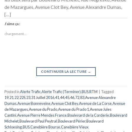
de Mazargues, Avenue Clot Bey, Avenue Alexandre Dumas,
[…]
J’aime ça :
chargement…
CONTINUER LA LECTURE
→
Posted in
Alerte Trafic
,
Alerte Trafic (Terminer)
,
BUS
,
RTM
|
Tagged
19
,
21
,
22
,
22S
,
23
,
31 Juillet 2016
,
41
,
44
,
45
,
46
,
72
,
83
,
Avenue Alexandre
Dumas
,
Avenue Bonneveine
,
Avenue Clot Bey
,
Avenue de La Corse
,
Avenue
de Mazargues
,
Avenue du Prado
,
Avenue du Prado 1
,
Avenue Jules
Cantini
,
Avenue Pierre Mendes France
,
Boulevard de la Corderie
,
Boulevard
Michelet
,
Boulevard Paul Peytral
,
Boulevard Périer
,
Boulevard
Schloesing
,
BUS
,
Canebière Bourse
,
Canebière Vieux