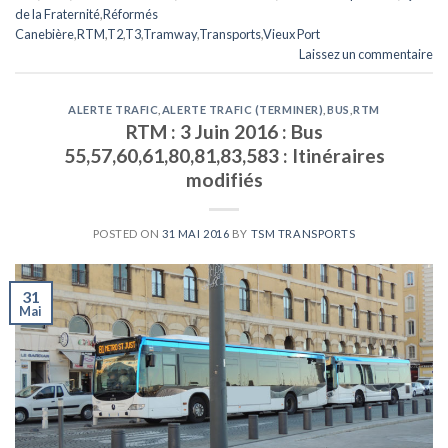
de la Fraternité
,
Réformés
Canebière
,
RTM
,
T2
,
T3
,
Tramway
,
Transports
,
Vieux Port
Laissez un commentaire
ALERTE TRAFIC
,
ALERTE TRAFIC (TERMINER)
,
BUS
,
RTM
RTM : 3 Juin 2016 : Bus
55,57,60,61,80,81,83,583 : Itinéraires
modifiés
POSTED ON
31 MAI 2016
BY
TSM TRANSPORTS
31
Mai