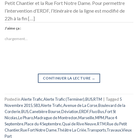
Petit Chantier et la Rue Fort Notre Dame. Pour permettre
l’intervention d’ERDF, l’itinéraire de la ligne est modifié de
22h à la fin […]
J’aime ça :
chargement…
CONTINUER LA LECTURE
→
Posted in
Alerte Trafic
,
Alerte Trafic (Terminer)
,
BUS
,
RTM
|
Tagged
5
Novembre 2015
,
583
,
Alerte Trafic
,
Avenue de La Corse
,
Boulevard de la
Corderie
,
BUS
,
Canebière Bourse
,
Déviation
,
ERDF
,
Fluo Bus
,
Fort St
Nicolas
,
Le Pharo
,
Madrague de Montredon
,
Marseille
,
MPM
,
Place 4
Septembre
,
Place du 4 Septembre
,
Quai de Rive Neuve
,
RTM
,
Rue du Petit
Chantier
,
Rue Fort Notre Dame
,
Théâtre La Criée
,
Transports
,
Travaux
,
Vieux
Port