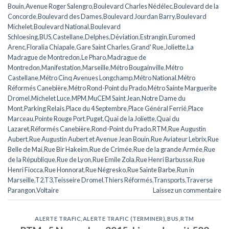
Bouin
,
Avenue Roger Salengro
,
Boulevard Charles Nédélec
,
Boulevard de la
Concorde
,
Boulevard des Dames
,
Boulevard Jourdan Barry
,
Boulevard
Michelet
,
Boulevard National
,
Boulevard
Schloesing
,
BUS
,
Castellane
,
Delphes
,
Déviation
,
Estrangin
,
Euromed
Arenc
,
Floralia Chiapale
,
Gare Saint Charles
,
Grand' Rue
,
Joliette
,
La
Madrague de Montredon
,
Le Pharo
,
Madrague de
Montredon
,
Manifestation
,
Marseille
,
Métro Bougainville
,
Métro
Castellane
,
Métro Cinq Avenues Longchamp
,
Métro National
,
Métro
Réformés Canebière
,
Métro Rond-Point du Prado
,
Métro Sainte Marguerite
Dromel
,
Michelet Luce
,
MPM
,
MuCEM Saint Jean
,
Notre Dame du
Mont
,
Parking Relais
,
Place du 4 Septembre
,
Place Général Ferrié
,
Place
Marceau
,
Pointe Rouge Port
,
Puget
,
Quai de la Joliette
,
Quai du
Lazaret
,
Réformés Canebière
,
Rond-Point du Prado
,
RTM
,
Rue Augustin
Aubert
,
Rue Augustin Aubert et Avenue Jean Bouin
,
Rue Aviateur Lebrix
,
Rue
Belle de Mai
,
Rue Bir Hakeim
,
Rue de Crimée
,
Rue de la grande Armée
,
Rue
de la République
,
Rue de Lyon
,
Rue Emile Zola
,
Rue Henri Barbusse
,
Rue
Henri Fiocca
,
Rue Honnorat
,
Rue Négresko
,
Rue Sainte Barbe
,
Run in
Marseille
,
T2
,
T3
,
Teisseire Dromel
,
Thiers Réformés
,
Transports
,
Traverse
Parangon
,
Voltaire
Laissez un commentaire
ALERTE TRAFIC
,
ALERTE TRAFIC (TERMINER)
,
BUS
,
RTM