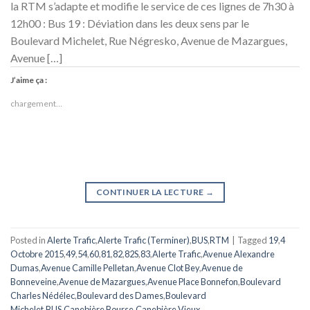
la RTM s’adapte et modifie le service de ces lignes de 7h30 à
12h00 : Bus 19 : Déviation dans les deux sens par le
Boulevard Michelet, Rue Négresko, Avenue de Mazargues,
Avenue […]
J’aime ça :
chargement…
CONTINUER LA LECTURE
→
Posted in
Alerte Trafic
,
Alerte Trafic (Terminer)
,
BUS
,
RTM
|
Tagged
19
,
4
Octobre 2015
,
49
,
54
,
60
,
81
,
82
,
82S
,
83
,
Alerte Trafic
,
Avenue Alexandre
Dumas
,
Avenue Camille Pelletan
,
Avenue Clot Bey
,
Avenue de
Bonneveine
,
Avenue de Mazargues
,
Avenue Place Bonnefon
,
Boulevard
Charles Nédélec
,
Boulevard des Dames
,
Boulevard
Michelet
,
BUS
,
Canebière Bourse
,
Canebière Vieux