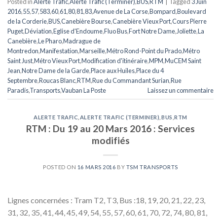
Posted in
Alerte Trafic
,
Alerte Trafic (Terminer)
,
BUS
,
RTM
|
Tagged
3 Juin
2016
,
55
,
57
,
583
,
60
,
61
,
80
,
81
,
83
,
Avenue de La Corse
,
Bompard
,
Boulevard
de la Corderie
,
BUS
,
Canebière Bourse
,
Canebière Vieux Port
,
Cours Pierre
Puget
,
Déviation
,
Eglise d'Endoume
,
Fluo Bus
,
Fort Notre Dame
,
Joliette
,
La
Canebière
,
Le Pharo
,
Madrague de
Montredon
,
Manifestation
,
Marseille
,
Métro Rond-Point du Prado
,
Métro
Saint Just
,
Métro Vieux Port
,
Modification d'itinéraire
,
MPM
,
MuCEM Saint
Jean
,
Notre Dame de la Garde
,
Place aux Huiles
,
Place du 4
Septembre
,
Roucas Blanc
,
RTM
,
Rue du Commandant Surian
,
Rue
Paradis
,
Transports
,
Vauban La Poste
Laissez un commentaire
ALERTE TRAFIC
,
ALERTE TRAFIC (TERMINER)
,
BUS
,
RTM
RTM : Du 19 au 20 Mars 2016 : Services
modifiés
POSTED ON
16 MARS 2016
BY
TSM TRANSPORTS
Lignes concernées : Tram T2, T3, Bus :18, 19, 20, 21, 22, 23,
31, 32, 35, 41, 44, 45, 49, 54, 55, 57, 60, 61, 70, 72, 74, 80, 81,