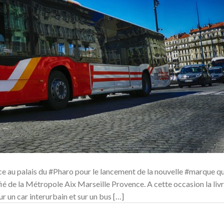
ence au palais du #Pharo pour le lancement de la nouvelle #marque qu
fié de la Métropole Aix Marseille Provence. A cette occasion la liv
r un car interurbain et sur un bus […]