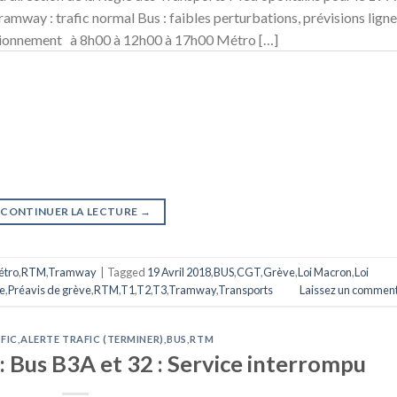
y : trafic normal Bus : faibles perturbations, prévisions ligne
nctionnement à 8h00 à 12h00 à 17h00 Métro […]
CONTINUER LA LECTURE
→
étro
,
RTM
,
Tramway
|
Tagged
19 Avril 2018
,
BUS
,
CGT
,
Grève
,
Loi Macron
,
Loi
e
,
Préavis de grève
,
RTM
,
T1
,
T2
,
T3
,
Tramway
,
Transports
Laissez un comment
FIC
,
ALERTE TRAFIC (TERMINER)
,
BUS
,
RTM
: Bus B3A et 32 : Service interrompu