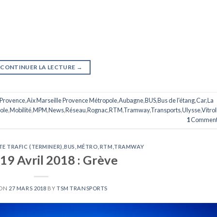
CONTINUER LA LECTURE
→
 Provence
,
Aix Marseille Provence Métropole
,
Aubagne
,
BUS
,
Bus de l'étang
,
Car
,
La
ole
,
Mobilité
,
MPM
,
News
,
Réseau
,
Rognac
,
RTM
,
Tramway
,
Transports
,
Ulysse
,
Vitrol
1
Comment
TE TRAFIC (TERMINER)
,
BUS
,
MÉTRO
,
RTM
,
TRAMWAY
19 Avril 2018 : Grève
 ON
27 MARS 2018
BY
TSM TRANSPORTS