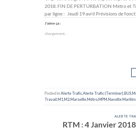
2018. FIN DE PERTURBATION Métro et Tramwa
par ligne : Jeudi 19 avril Prévisions de fo
J’aime ça :
chargement…
Posted in
Alerte Trafic
,
Alerte Trafic (Terminer)
,
BUS
,
M
Travail
,
M1
,
M2
,
Marseille
,
Métro
,
MPM
,
Navette Maritim
ALERTE TRA
RTM : 4 Janvier 2018