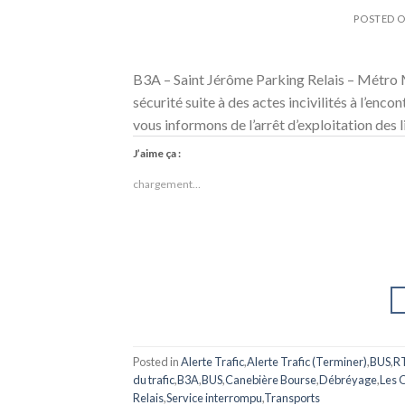
POSTED 
B3A – Saint Jérôme Parking Relais – Métro
sécurité suite à des actes incivilités à l’enco
vous informons de l’arrêt d’exploitation des 
J’aime ça :
chargement…
Posted in
Alerte Trafic
,
Alerte Trafic (Terminer)
,
BUS
,
R
du trafic
,
B3A
,
BUS
,
Canebière Bourse
,
Débréyage
,
Les O
Relais
,
Service interrompu
,
Transports