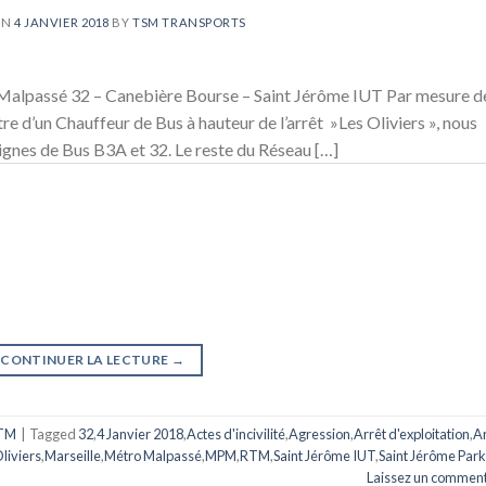
ON
4 JANVIER 2018
BY
TSM TRANSPORTS
 Malpassé 32 – Canebière Bourse – Saint Jérôme IUT Par mesure d
ntre d’un Chauffeur de Bus à hauteur de l’arrêt »Les Oliviers », nous
lignes de Bus B3A et 32. Le reste du Réseau […]
CONTINUER LA LECTURE
→
TM
|
Tagged
32
,
4 Janvier 2018
,
Actes d'incivilité
,
Agression
,
Arrêt d'exploitation
,
Ar
liviers
,
Marseille
,
Métro Malpassé
,
MPM
,
RTM
,
Saint Jérôme IUT
,
Saint Jérôme Park
Laissez un comment