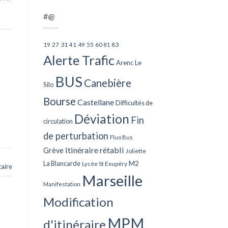
#@
27
31
49
55
60
83
19
41
81
Alerte Trafic
Arenc Le
BUS
Canebière
Silo
Bourse
Castellane
Difficultés de
Déviation
Fin
circulation
de perturbation
Fluo Bus
Itinéraire rétabli
Grève
Joliette
La Blancarde
M2
Lycée St Exupéry
aire
Marseille
Manifestation
Modification
MPM
d'itinéraire