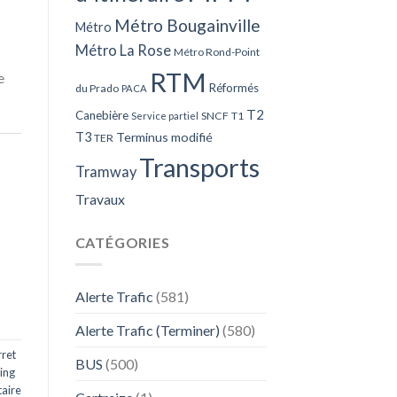
Métro Bougainville
Métro
Métro La Rose
Métro Rond-Point
RTM
e
Réformés
du Prado
PACA
T2
Canebière
SNCF
T1
Service partiel
T3
Terminus modifié
TER
Transports
Tramway
Travaux
CATÉGORIES
Alerte Trafic
(581)
Alerte Trafic (Terminer)
(580)
ret
BUS
(500)
ing
aire