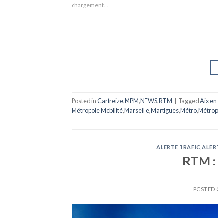
chargement…
Posted in
Cartreize
,
MPM
,
NEWS
,
RTM
|
Tagged
Aix en
Métropole Mobilité
,
Marseille
,
Martigues
,
Métro
,
Métrop
ALERTE TRAFIC
,
ALER
RTM : 
POSTED