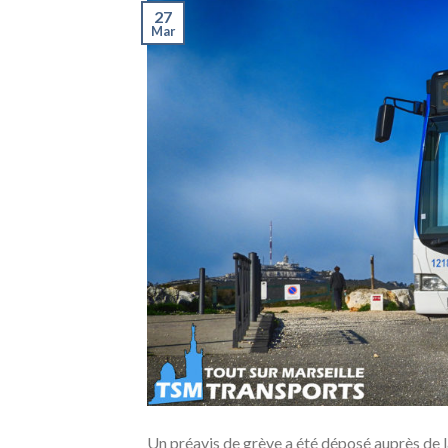
27
Mar
Un préavis de grève a été déposé auprès de l