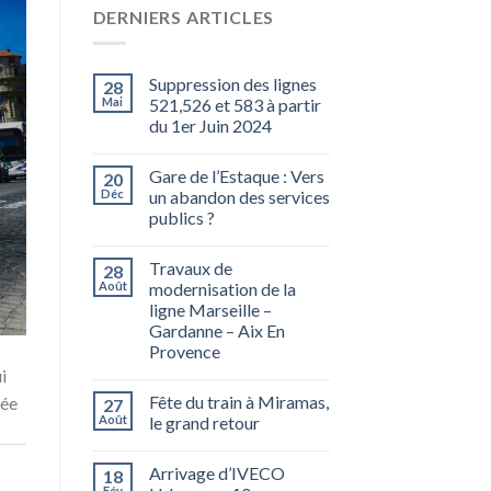
DERNIERS ARTICLES
Suppression des lignes
28
Mai
521,526 et 583 à partir
du 1er Juin 2024
Gare de l’Estaque : Vers
20
Déc
un abandon des services
publics ?
Travaux de
28
Août
modernisation de la
ligne Marseille –
Gardanne – Aix En
Provence
i
Fête du train à Miramas,
rée
27
Août
le grand retour
Arrivage d’IVECO
18
Fév