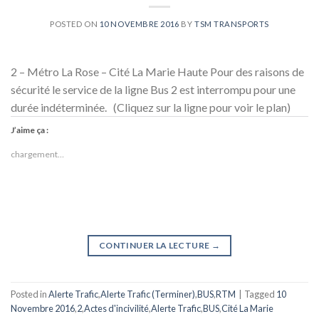
POSTED ON
10 NOVEMBRE 2016
BY
TSM TRANSPORTS
2 – Métro La Rose – Cité La Marie Haute Pour des raisons de
sécurité le service de la ligne Bus 2 est interrompu pour une
durée indéterminée. (Cliquez sur la ligne pour voir le plan)
J’aime ça :
chargement…
CONTINUER LA LECTURE
→
Posted in
Alerte Trafic
,
Alerte Trafic (Terminer)
,
BUS
,
RTM
|
Tagged
10
Novembre 2016
,
2
,
Actes d'incivilité
,
Alerte Trafic
,
BUS
,
Cité La Marie