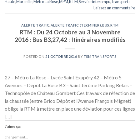
Haute
,
Marseille
,
Métro La Rose
,
MPM
,
RTM
,
Service interompu
,
Transports
Laissez un commentaire
ALERTE TRAFIC
,
ALERTE TRAFIC (TERMINER)
,
BUS
,
RTM
RTM : Du 24 Octobre au 3 Novembre
2016 : Bus B3,27,42 : Itinéraires modifiés
POSTED ON
21 OCTOBRE 2016
BY
TSM TRANSPORTS
27 – Métro La Rose – Lycée Saint Exupéry 42 – Métro 5
Avenues – Dépôt La Rose B3 – Saint Jérôme Parking Relais –
Technopôle de Château Gombert Ces travaux de réfection de
la chaussée (entre Brico Dépôt et l’Avenue François Mignet)
oblige la RTM à mettre en place une déviation pour ces lignes
[…]
J’aime ça :
chargement…