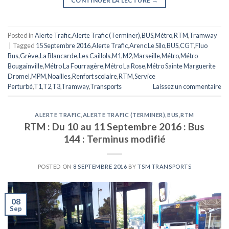
CONTINUER LA LECTURE
→
Posted in
Alerte Trafic
,
Alerte Trafic (Terminer)
,
BUS
,
Métro
,
RTM
,
Tramway
|
Tagged
15 Septembre 2016
,
Alerte Trafic
,
Arenc Le Silo
,
BUS
,
CGT
,
Fluo
Bus
,
Grève
,
La Blancarde
,
Les Caillols
,
M1
,
M2
,
Marseille
,
Métro
,
Métro
Bougainville
,
Métro La Fourragère
,
Métro La Rose
,
Métro Sainte Marguerite
Dromel
,
MPM
,
Noailles
,
Renfort scolaire
,
RTM
,
Service
Perturbé
,
T1
,
T2
,
T3
,
Tramway
,
Transports
Laissez un commentaire
ALERTE TRAFIC
,
ALERTE TRAFIC (TERMINER)
,
BUS
,
RTM
RTM : Du 10 au 11 Septembre 2016 : Bus
144 : Terminus modifié
POSTED ON
8 SEPTEMBRE 2016
BY
TSM TRANSPORTS
08
Sep