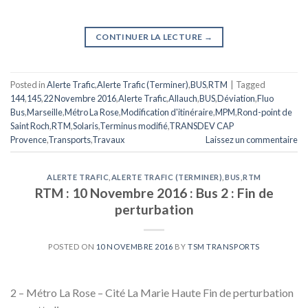
CONTINUER LA LECTURE
→
Posted in
Alerte Trafic
,
Alerte Trafic (Terminer)
,
BUS
,
RTM
|
Tagged
144
,
145
,
22 Novembre 2016
,
Alerte Trafic
,
Allauch
,
BUS
,
Déviation
,
Fluo
Bus
,
Marseille
,
Métro La Rose
,
Modification d'itinéraire
,
MPM
,
Rond-point de
Saint Roch
,
RTM
,
Solaris
,
Terminus modifié
,
TRANSDEV CAP
Provence
,
Transports
,
Travaux
Laissez un commentaire
ALERTE TRAFIC
,
ALERTE TRAFIC (TERMINER)
,
BUS
,
RTM
RTM : 10 Novembre 2016 : Bus 2 : Fin de
perturbation
POSTED ON
10 NOVEMBRE 2016
BY
TSM TRANSPORTS
2 – Métro La Rose – Cité La Marie Haute Fin de perturbation