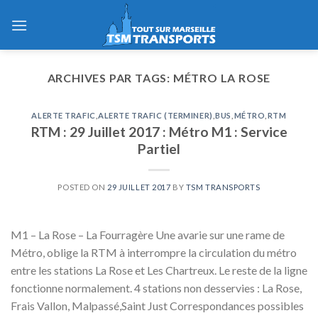
Skip
to
content
ARCHIVES PAR TAGS:
MÉTRO LA ROSE
ALERTE TRAFIC
,
ALERTE TRAFIC (TERMINER)
,
BUS
,
MÉTRO
,
RTM
RTM : 29 Juillet 2017 : Métro M1 : Service
Partiel
POSTED ON
29 JUILLET 2017
BY
TSM TRANSPORTS
M1 – La Rose – La Fourragère Une avarie sur une rame de
Métro, oblige la RTM à interrompre la circulation du métro
entre les stations La Rose et Les Chartreux. Le reste de la ligne
fonctionne normalement. 4 stations non desservies : La Rose,
Frais Vallon, Malpassé,Saint Just Correspondances possibles