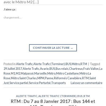
avec le Métro M2 […]
J’aime ça :
chargement…
CONTINUER LA LECTURE
→
Posted in
Alerte Trafic
,
Alerte Trafic (Terminer)
,
BUS
,
Métro
,
RTM
|
Tagged
29 Juillet 2017
,
Alerte Trafic
,
Avarie
,
BUS
,
Bus relais
,
Chartreux
,
Frais Vallon
,
La
Rose
,
M1
,
M2
,
Malpassé
,
Marseille
,
Métro
,
Métro Castellane
,
Métro La
Rose
,
Métro Saint Charles
,
MPM
,
Panne
,
Réformés Canebière
,
RTM
,
Saint
Just
,
Service partiel
,
Service Perturbé
,
Transports
Laissez un commentaire
ALERTE TRAFIC
,
ALERTE TRAFIC (TERMINER)
,
BUS
,
RTM
RTM : Du 7 au 8 Janvier 2017 : Bus 144 et