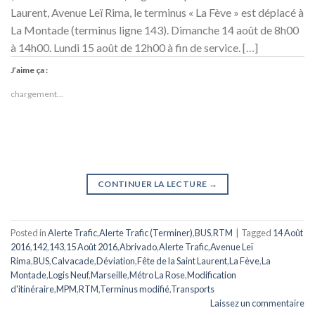
Laurent, Avenue Leï Rima, le terminus « La Fève » est déplacé à
La Montade (terminus ligne 143). Dimanche 14 août de 8h00
à 14h00. Lundi 15 août de 12h00 à fin de service. […]
J’aime ça :
chargement…
CONTINUER LA LECTURE
→
Posted in
Alerte Trafic
,
Alerte Trafic (Terminer)
,
BUS
,
RTM
|
Tagged
14 Août
2016
,
142
,
143
,
15 Août 2016
,
Abrivado
,
Alerte Trafic
,
Avenue Leï
Rima
,
BUS
,
Calvacade
,
Déviation
,
Fête de la Saint Laurent
,
La Fève
,
La
Montade
,
Logis Neuf
,
Marseille
,
Métro La Rose
,
Modification
d'itinéraire
,
MPM
,
RTM
,
Terminus modifié
,
Transports
Laissez un commentaire