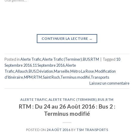
chargement…
CONTINUER LA LECTURE
→
Posted in
Alerte Trafic
,
Alerte Trafic (Terminer)
,
BUS
,
RTM
|
Tagged
10
Septembre 2016
,
11 Septembre 2016
,
Alerte
Trafic
,
Allauch
,
BUS
,
Déviation
,
Marseille
,
Métro La Rose
,
Modification
d'itinéraire
,
MPM
,
RTM
,
Saint Roch
,
Terminus modifié
,
Transports
Laissez un commentaire
ALERTE TRAFIC
,
ALERTE TRAFIC (TERMINER)
,
BUS
,
RTM
RTM : Du 24 au 26 Août 2016 : Bus 2 :
Terminus modifié
POSTED ON
24 AOÛT 2016
BY
TSM TRANSPORTS