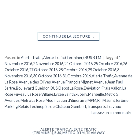
CONTINUER LA LECTURE
→
Posted in
Alerte Trafic
,
Alerte Trafic (Terminer)
,
BUS
,
RTM
|
Tagged
1
Novembre 2016
,
2 Novembre 2016
,
24 Octobre 2016
,
25 Octobre 2016
,
26
Octobre 2016
,
27 Octobre 2016
,
28 Octobre 2016
,
29 Octobre 2016
,
3
Novembre 2016
,
30 Octobre 2016
,
31 Octobre 2016
,
Alerte Trafic
,
Avenue de
La Rose
,
Avenue des Olives
,
Avenue François Mignet
,
Avenue Jean Paul
Sartre
,
Boulevard Gueidon
,
BUS
,
Dépôt La Rose
,
Déviation
,
Frais Vallon
,
La
Rose Fuveau
,
La Rose Village
,
Lycée Saint Exupéry
,
Marseille
,
Métro 5
Avenues
,
Métro La Rose
,
Modification d'itinéraire
,
MPM
,
RTM
,
Saint Jérôme
Parking Relais
,
Technopôle de Château Gombert
,
Transports
,
Travaux
Laissez un commentaire
ALERTE TRAFIC
,
ALERTE TRAFIC
(TERMINER)
,
BUS
,
MÉTRO
,
RTM
,
TRAMWAY