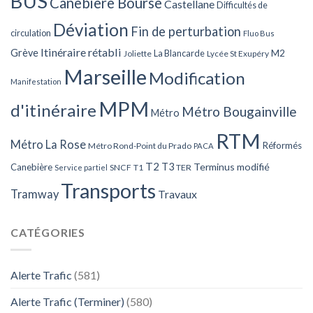
BUS
Canebière Bourse
Castellane
Difficultés de
Déviation
Fin de perturbation
circulation
Fluo Bus
Itinéraire rétabli
Grève
La Blancarde
M2
Joliette
Lycée St Exupéry
Marseille
Modification
Manifestation
MPM
d'itinéraire
Métro Bougainville
Métro
RTM
Métro La Rose
Réformés
Métro Rond-Point du Prado
PACA
T2
T3
Terminus modifié
Canebière
SNCF
T1
TER
Service partiel
Transports
Tramway
Travaux
CATÉGORIES
Alerte Trafic
(581)
Alerte Trafic (Terminer)
(580)