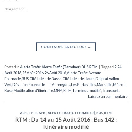
chargement…
CONTINUER LA LECTURE
→
Posted in
Alerte Trafic
,
Alerte Trafic (Terminer)
,
BUS
,
RTM
|
Tagged
2
,
24
Août 2016
,
25 Août 2016
,
26 Août 2016
,
Alerte Trafic
,
Avenue
Fournacle
,
BUS
,
Cité La Marie Basse
,
Cité La Marie Haute
,
Delprat Vallon
Vert
,
Dévation
,
Fournacle Les Aurengues
,
Les Bartavelles
,
Marseille
,
Métro La
Rose
,
Modification d'itinéraire
,
MPM
,
RTM
,
Terminus modifié
,
Transports
Laissez un commentaire
ALERTE TRAFIC
,
ALERTE TRAFIC (TERMINER)
,
BUS
,
RTM
RTM : Du 14 au 15 Août 2016 : Bus 142 :
Itinéraire modifié