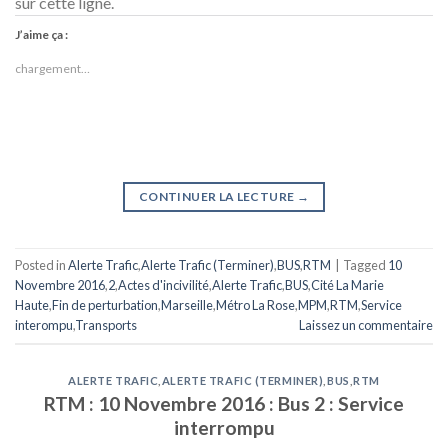
sur cette ligne.
J’aime ça :
chargement…
CONTINUER LA LECTURE
→
Posted in
Alerte Trafic
,
Alerte Trafic (Terminer)
,
BUS
,
RTM
|
Tagged
10
Novembre 2016
,
2
,
Actes d'incivilité
,
Alerte Trafic
,
BUS
,
Cité La Marie
Haute
,
Fin de perturbation
,
Marseille
,
Métro La Rose
,
MPM
,
RTM
,
Service
interompu
,
Transports
Laissez un commentaire
ALERTE TRAFIC
,
ALERTE TRAFIC (TERMINER)
,
BUS
,
RTM
RTM : 10 Novembre 2016 : Bus 2 : Service
interrompu