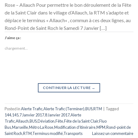
Rose – Allauch Pour permettre le bon déroulement de la Fête
de la Saint Clair dans le village d’Allauch, la RTM s’adapte et
déplace le terminus « Allauch« , commun à ces deux lignes, au
Rond-Point de Saint Roch le Samedi 7 Janvier […]
J’aime ça :
chargement…
CONTINUER LA LECTURE
→
Posted in
Alerte Trafic
,
Alerte Trafic (Terminer)
,
BUS
,
RTM
|
Tagged
144
,
145
,
7 Janvier 2017
,
8 Janvier 2017
,
Alerte
Trafic
,
Allauch
,
BUS
,
Déviation
,
Fête
,
Fête de la Saint Clair
,
Fluo
Bus
,
Marseille
,
Métro La Rose
,
Modification d'itinéraire
,
MPM
,
Rond-point de
Saint Roch
,
RTM
,
Terminus modifié
,
Transports
Laissez un commentaire