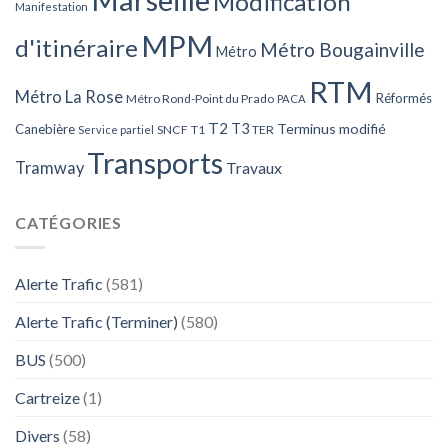
Modification
Manifestation
MPM
d'itinéraire
Métro Bougainville
Métro
RTM
Métro La Rose
Réformés
Métro Rond-Point du Prado
PACA
T2
T3
Terminus modifié
Canebière
SNCF
T1
TER
Service partiel
Transports
Tramway
Travaux
CATÉGORIES
Alerte Trafic
(581)
Alerte Trafic (Terminer)
(580)
BUS
(500)
Cartreize
(1)
Divers
(58)