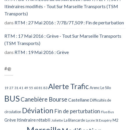
Itinéraires modifiés - Tout Sur Marseille Transports (TSM
Transports)
dans
RTM : 27 Mai 2016 : 7/7B/7T,509 : Fin de perturbation
RTM : 17 Mai 2016 : Grève - Tout Sur Marseille Transports
(TSM Transports)
dans
RTM : 19 Mai 2016 : Grève
#@
Alerte Trafic
Arenc Le Silo
27
31
49
55
60
83
19
41
81
BUS
Canebière Bourse
Castellane
Difficultés de
Déviation
Fin de perturbation
circulation
Fluo Bus
Itinéraire rétabli
Grève
La Blancarde
M2
Joliette
Lycée St Exupéry
Marseille