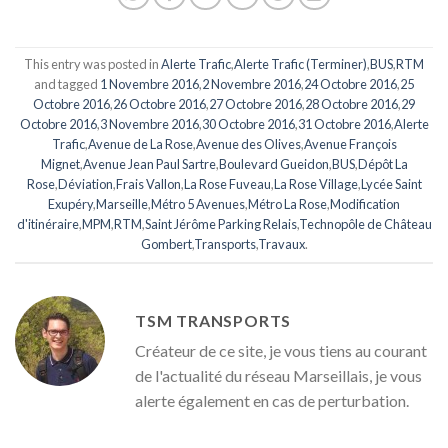
This entry was posted in
Alerte Trafic
,
Alerte Trafic (Terminer)
,
BUS
,
RTM
and tagged
1 Novembre 2016
,
2 Novembre 2016
,
24 Octobre 2016
,
25
Octobre 2016
,
26 Octobre 2016
,
27 Octobre 2016
,
28 Octobre 2016
,
29
Octobre 2016
,
3 Novembre 2016
,
30 Octobre 2016
,
31 Octobre 2016
,
Alerte
Trafic
,
Avenue de La Rose
,
Avenue des Olives
,
Avenue François
Mignet
,
Avenue Jean Paul Sartre
,
Boulevard Gueidon
,
BUS
,
Dépôt La
Rose
,
Déviation
,
Frais Vallon
,
La Rose Fuveau
,
La Rose Village
,
Lycée Saint
Exupéry
,
Marseille
,
Métro 5 Avenues
,
Métro La Rose
,
Modification
d'itinéraire
,
MPM
,
RTM
,
Saint Jérôme Parking Relais
,
Technopôle de Château
Gombert
,
Transports
,
Travaux
.
TSM TRANSPORTS
Créateur de ce site, je vous tiens au courant
de l'actualité du réseau Marseillais, je vous
alerte également en cas de perturbation.