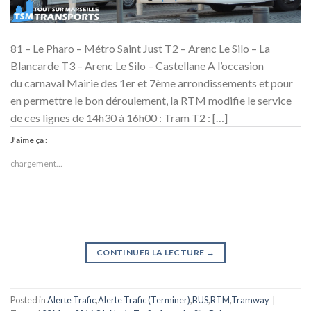
81 – Le Pharo – Métro Saint Just T2 – Arenc Le Silo – La
Blancarde T3 – Arenc Le Silo – Castellane A l’occasion
du carnaval Mairie des 1er et 7ème arrondissements et pour
en permettre le bon déroulement, la RTM modifie le service
de ces lignes de 14h30 à 16h00 : Tram T2 : […]
J’aime ça :
chargement…
CONTINUER LA LECTURE
→
Posted in
Alerte Trafic
,
Alerte Trafic (Terminer)
,
BUS
,
RTM
,
Tramway
|