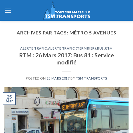
Skip
to
content
ARCHIVES PAR TAGS:
MÉTRO 5 AVENUES
ALERTE TRAFIC
,
ALERTE TRAFIC (TERMINER)
,
BUS
,
RTM
RTM : 26 Mars 2017: Bus 81 : Service
modifié
POSTED ON
25 MARS 2017
BY
TSM TRANSPORTS
25
Mar