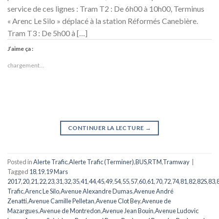
service de ces lignes : Tram T2 : De 6h00 à 10h00, Terminus
« Arenc Le Silo » déplacé à la station Réformés Canebière.
Tram T3 : De 5h00 à […]
J’aime ça :
chargement…
CONTINUER LA LECTURE
→
Posted in
Alerte Trafic
,
Alerte Trafic (Terminer)
,
BUS
,
RTM
,
Tramway
|
Tagged
18
,
19
,
19 Mars
2017
,
20
,
21
,
22
,
23
,
31
,
32
,
35
,
41
,
44
,
45
,
49
,
54
,
55
,
57
,
60
,
61
,
70
,
72
,
74
,
81
,
82
,
82S
,
83
,
Trafic
,
Arenc Le Silo
,
Avenue Alexandre Dumas
,
Avenue André
Zenatti
,
Avenue Camille Pelletan
,
Avenue Clot Bey
,
Avenue de
Mazargues
,
Avenue de Montredon
,
Avenue Jean Bouin
,
Avenue Ludovic