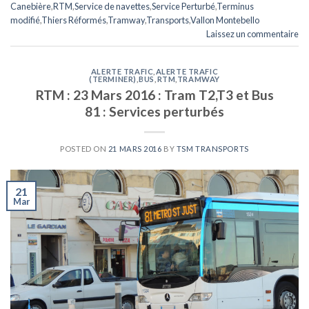
Canebière
,
RTM
,
Service de navettes
,
Service Perturbé
,
Terminus
modifié
,
Thiers Réformés
,
Tramway
,
Transports
,
Vallon Montebello
Laissez un commentaire
ALERTE TRAFIC
,
ALERTE TRAFIC
(TERMINER)
,
BUS
,
RTM
,
TRAMWAY
RTM : 23 Mars 2016 : Tram T2,T3 et Bus
81 : Services perturbés
POSTED ON
21 MARS 2016
BY
TSM TRANSPORTS
21
Mar