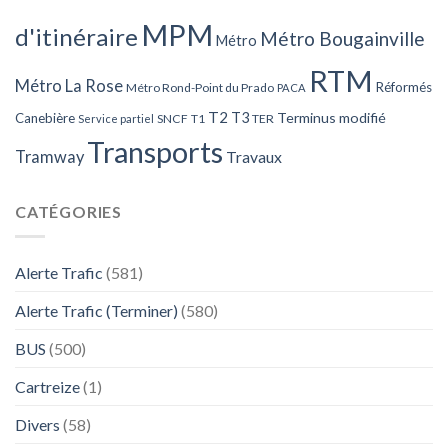
MPM
d'itinéraire
Métro Bougainville
Métro
RTM
Métro La Rose
Réformés
Métro Rond-Point du Prado
PACA
T2
T3
Terminus modifié
Canebière
SNCF
T1
TER
Service partiel
Transports
Tramway
Travaux
CATÉGORIES
Alerte Trafic
(581)
Alerte Trafic (Terminer)
(580)
BUS
(500)
Cartreize
(1)
Divers
(58)