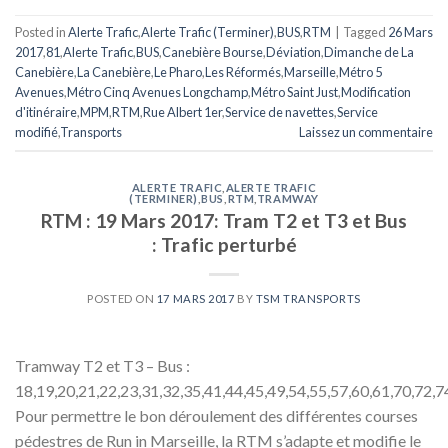
Posted in
Alerte Trafic
,
Alerte Trafic (Terminer)
,
BUS
,
RTM
|
Tagged
26 Mars
2017
,
81
,
Alerte Trafic
,
BUS
,
Canebière Bourse
,
Déviation
,
Dimanche de La
Canebière
,
La Canebière
,
Le Pharo
,
Les Réformés
,
Marseille
,
Métro 5
Avenues
,
Métro Cinq Avenues Longchamp
,
Métro Saint Just
,
Modification
d'itinéraire
,
MPM
,
RTM
,
Rue Albert 1er
,
Service de navettes
,
Service
modifié
,
Transports
Laissez un commentaire
ALERTE TRAFIC
,
ALERTE TRAFIC
(TERMINER)
,
BUS
,
RTM
,
TRAMWAY
RTM : 19 Mars 2017: Tram T2 et T3 et Bus
: Trafic perturbé
POSTED ON
17 MARS 2017
BY
TSM TRANSPORTS
Tramway T2 et T3 – Bus :
18,19,20,21,22,23,31,32,35,41,44,45,49,54,55,57,60,61,70,72,7
Pour permettre le bon déroulement des différentes courses
pédestres de Run in Marseille, la RTM s’adapte et modifie le