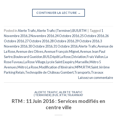
CONTINUER LA LECTURE
→
Posted in
Alerte Trafic
,
Alerte Trafic (Terminer)
,
BUS
,
RTM
|
Tagged
1
Novembre 2016
,
2 Novembre 2016
,
24 Octobre 2016
,
25 Octobre 2016
,
26
Octobre 2016
,
27 Octobre 2016
,
28 Octobre 2016
,
29 Octobre 2016
,
3
Novembre 2016
,
30 Octobre 2016
,
31 Octobre 2016
,
Alerte Trafic
,
Avenue de
La Rose
,
Avenue des Olives
,
Avenue François Mignet
,
Avenue Jean Paul
Sartre
,
Boulevard Gueidon
,
BUS
,
Dépôt La Rose
,
Déviation
,
Frais Vallon
,
La
Rose Fuveau
,
La Rose Village
,
Lycée Saint Exupéry
,
Marseille
,
Métro 5
Avenues
,
Métro La Rose
,
Modification d'itinéraire
,
MPM
,
RTM
,
Saint Jérôme
Parking Relais
,
Technopôle de Château Gombert
,
Transports
,
Travaux
Laissez un commentaire
ALERTE TRAFIC
,
ALERTE TRAFIC
(TERMINER)
,
BUS
,
RTM
,
TRAMWAY
RTM : 11 Juin 2016 : Services modifiés en
centre ville