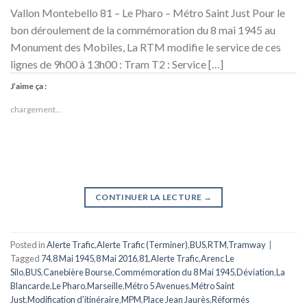
Vallon Montebello 81 – Le Pharo – Métro Saint Just Pour le
bon déroulement de la commémoration du 8 mai 1945 au
Monument des Mobiles, La RTM modifie le service de ces
lignes de 9h00 à 13h00 : Tram T2 : Service […]
J’aime ça :
chargement…
CONTINUER LA LECTURE
→
Posted in
Alerte Trafic
,
Alerte Trafic (Terminer)
,
BUS
,
RTM
,
Tramway
|
Tagged
74
,
8 Mai 1945
,
8 Mai 2016
,
81
,
Alerte Trafic
,
Arenc Le
Silo
,
BUS
,
Canebière Bourse
,
Commémoration du 8 Mai 1945
,
Déviation
,
La
Blancarde
,
Le Pharo
,
Marseille
,
Métro 5 Avenues
,
Métro Saint
Just
,
Modification d'itinéraire
,
MPM
,
Place Jean Jaurès
,
Réformés