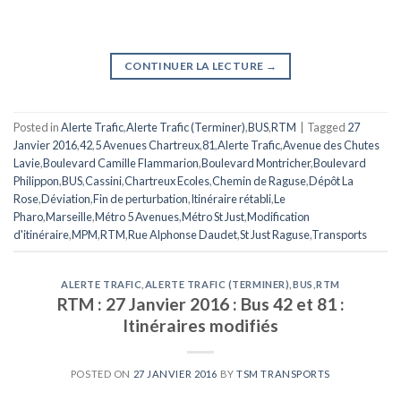
CONTINUER LA LECTURE
→
Posted in
Alerte Trafic
,
Alerte Trafic (Terminer)
,
BUS
,
RTM
|
Tagged
27
Janvier 2016
,
42
,
5 Avenues Chartreux
,
81
,
Alerte Trafic
,
Avenue des Chutes
Lavie
,
Boulevard Camille Flammarion
,
Boulevard Montricher
,
Boulevard
Philippon
,
BUS
,
Cassini
,
Chartreux Ecoles
,
Chemin de Raguse
,
Dépôt La
Rose
,
Déviation
,
Fin de perturbation
,
Itinéraire rétabli
,
Le
Pharo
,
Marseille
,
Métro 5 Avenues
,
Métro St Just
,
Modification
d'itinéraire
,
MPM
,
RTM
,
Rue Alphonse Daudet
,
St Just Raguse
,
Transports
ALERTE TRAFIC
,
ALERTE TRAFIC (TERMINER)
,
BUS
,
RTM
RTM : 27 Janvier 2016 : Bus 42 et 81 :
Itinéraires modifiés
POSTED ON
27 JANVIER 2016
BY
TSM TRANSPORTS