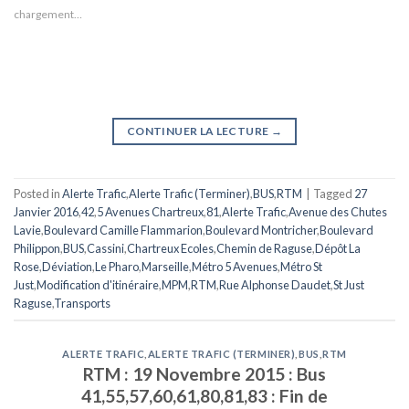
chargement…
CONTINUER LA LECTURE
→
Posted in
Alerte Trafic
,
Alerte Trafic (Terminer)
,
BUS
,
RTM
|
Tagged
27
Janvier 2016
,
42
,
5 Avenues Chartreux
,
81
,
Alerte Trafic
,
Avenue des Chutes
Lavie
,
Boulevard Camille Flammarion
,
Boulevard Montricher
,
Boulevard
Philippon
,
BUS
,
Cassini
,
Chartreux Ecoles
,
Chemin de Raguse
,
Dépôt La
Rose
,
Déviation
,
Le Pharo
,
Marseille
,
Métro 5 Avenues
,
Métro St
Just
,
Modification d'itinéraire
,
MPM
,
RTM
,
Rue Alphonse Daudet
,
St Just
Raguse
,
Transports
ALERTE TRAFIC
,
ALERTE TRAFIC (TERMINER)
,
BUS
,
RTM
RTM : 19 Novembre 2015 : Bus
41,55,57,60,61,80,81,83 : Fin de