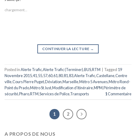
chargement…
CONTINUER LA LECTURE
→
Posted in
Alerte Trafic
,
Alerte Trafic (Terminer)
,
BUS
,
RTM
|
Tagged
19
Novembre 2015
,
41
,
55
,
57
,
60
,
61
,
80
,
81
,
83
,
Alerte Trafic
,
Castellane
,
Centre
ville
,
Cours Pierre Puget
,
Déviation
,
Marseille
,
Métro 5 Avenues
,
Métro Rond-
Point du Prado
,
Métro St Just
,
Modification d'itinéraire
,
MPM
,
Périmètre de
sécurité
,
Pharo
,
RTM
,
Services de Police
,
Transports
1
Commentaire
1
2
A PROPOS DE NOUS