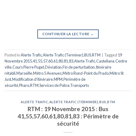
CONTINUER LA LECTURE
→
Posted in
Alerte Trafic
,
Alerte Trafic (Terminer)
,
BUS
,
RTM
|
Tagged
19
Novembre 2015
,
41
,
55
,
57
,
60
,
61
,
80
,
81
,
83
,
Alerte Trafic
,
Castellane
,
Centre
ville
,
Cours Pierre Puget
,
Déviation
,
Fin de perturbation
,
Itinéraire
rétabli
,
Marseille
,
Métro 5 Avenues
,
Métro Rond-Point du Prado
,
Métro St
Just
,
Modification d'itinéraire
,
MPM
,
Périmètre de
sécurité
,
Pharo
,
RTM
,
Services de Police
,
Transports
ALERTE TRAFIC
,
ALERTE TRAFIC (TERMINER)
,
BUS
,
RTM
RTM : 19 Novembre 2015 : Bus
41,55,57,60,61,80,81,83 : Périmètre de
sécurité