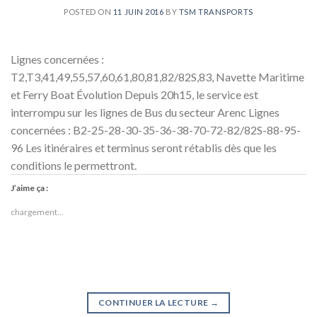
POSTED ON
11 JUIN 2016
BY
TSM TRANSPORTS
Lignes concernées :
T2,T3,41,49,55,57,60,61,80,81,82/82S,83, Navette Maritime
et Ferry Boat Évolution Depuis 20h15, le service est
interrompu sur les lignes de Bus du secteur Arenc Lignes
concernées : B2-25-28-30-35-36-38-70-72-82/82S-88-95-
96 Les itinéraires et terminus seront rétablis dès que les
conditions le permettront.
J’aime ça :
chargement…
CONTINUER LA LECTURE
→