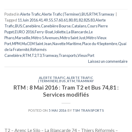
Posted in
Alerte Trafic
,
Alerte Trafic (Terminer)
,
BUS
,
RTM
,
Tramway
|
Tagged
11 Juin 2016
,
41
,
49
,
55
,
57
,
60
,
61
,
80
,
81
,
82
,
82S
,
83
,
Alerte
Trafic
,
BUS
,
Canebière
,
Canebière Bourse
,
Catalans
,
Cours Pierre
Puget
,
EURO 2016
,
Ferry-Boat
,
Joliette
,
La Blancarde
,
Le
Pharo
,
Marseille
,
Métro 5 Avenues
,
Métro Saint Just
,
Métro Vieux
Port
,
MPM
,
MuCEM Saint Jean
,
Navette Maritime
,
Place du 4 Septembre
,
Quai
de la Fraternité
,
Réformés
Canebière
,
RTM
,
T2
,
T3
,
Tramway
,
Transports
,
Vieux Port
Laissez un commentaire
ALERTE TRAFIC
,
ALERTE TRAFIC
(TERMINER)
,
BUS
,
RTM
,
TRAMWAY
RTM : 8 Mai 2016 : Tram T2 et Bus 74,81 :
Services modifiés
POSTED ON
5 MAI 2016
BY
TSM TRANSPORTS
T2 – Arenc Le Silo – La Blancarde 74 – Thiers Réformés –