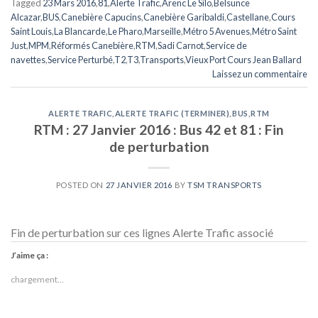
Tagged
23 Mars 2016
,
81
,
Alerte Trafic
,
Arenc Le Silo
,
Belsunce
Alcazar
,
BUS
,
Canebière Capucins
,
Canebière Garibaldi
,
Castellane
,
Cours
Saint Louis
,
La Blancarde
,
Le Pharo
,
Marseille
,
Métro 5 Avenues
,
Métro Saint
Just
,
MPM
,
Réformés Canebière
,
RTM
,
Sadi Carnot
,
Service de
navettes
,
Service Perturbé
,
T2
,
T3
,
Transports
,
Vieux Port Cours Jean Ballard
Laissez un commentaire
ALERTE TRAFIC
,
ALERTE TRAFIC (TERMINER)
,
BUS
,
RTM
RTM : 27 Janvier 2016 : Bus 42 et 81 : Fin
de perturbation
POSTED ON
27 JANVIER 2016
BY
TSM TRANSPORTS
Fin de perturbation sur ces lignes Alerte Trafic associé
J’aime ça :
chargement…