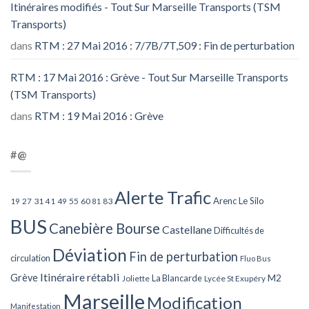
Itinéraires modifiés - Tout Sur Marseille Transports (TSM
Transports)
dans
RTM : 27 Mai 2016 : 7/7B/7T,509 : Fin de perturbation
RTM : 17 Mai 2016 : Grève - Tout Sur Marseille Transports
(TSM Transports)
dans
RTM : 19 Mai 2016 : Grève
#@
Alerte Trafic
Arenc Le Silo
27
31
49
55
60
83
19
41
81
BUS
Canebière Bourse
Castellane
Difficultés de
Déviation
Fin de perturbation
circulation
Fluo Bus
Itinéraire rétabli
Grève
La Blancarde
M2
Joliette
Lycée St Exupéry
Marseille
Modification
Manifestation