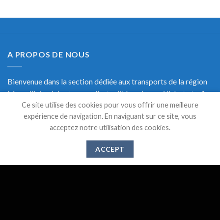
A PROPOS DE NOUS
Bienvenue dans la section dédiée aux transports de la région
Marseillaise, ici retrouvez l'actualité, mais aussi l'alerte trafic
Ce site utilise des cookies pour vous offrir une meilleure
en temps réel et une documentation précise sur les transports
expérience de navigation. En naviguant sur ce site, vous
de Marseille.
acceptez notre utilisation des cookies.
ACCEPT
DERNIERS ARTICLES
Suppression des lignes 521,526 et 583 à partir du 1er
28
Mai
Juin 2024