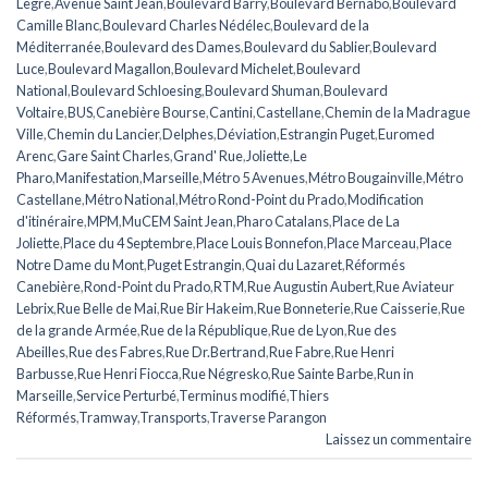
Legre
,
Avenue Saint Jean
,
Boulevard Barry
,
Boulevard Bernabo
,
Boulevard
Camille Blanc
,
Boulevard Charles Nédélec
,
Boulevard de la
Méditerranée
,
Boulevard des Dames
,
Boulevard du Sablier
,
Boulevard
Luce
,
Boulevard Magallon
,
Boulevard Michelet
,
Boulevard
National
,
Boulevard Schloesing
,
Boulevard Shuman
,
Boulevard
Voltaire
,
BUS
,
Canebière Bourse
,
Cantini
,
Castellane
,
Chemin de la Madrague
Ville
,
Chemin du Lancier
,
Delphes
,
Déviation
,
Estrangin Puget
,
Euromed
Arenc
,
Gare Saint Charles
,
Grand' Rue
,
Joliette
,
Le
Pharo
,
Manifestation
,
Marseille
,
Métro 5 Avenues
,
Métro Bougainville
,
Métro
Castellane
,
Métro National
,
Métro Rond-Point du Prado
,
Modification
d'itinéraire
,
MPM
,
MuCEM Saint Jean
,
Pharo Catalans
,
Place de La
Joliette
,
Place du 4 Septembre
,
Place Louis Bonnefon
,
Place Marceau
,
Place
Notre Dame du Mont
,
Puget Estrangin
,
Quai du Lazaret
,
Réformés
Canebière
,
Rond-Point du Prado
,
RTM
,
Rue Augustin Aubert
,
Rue Aviateur
Lebrix
,
Rue Belle de Mai
,
Rue Bir Hakeim
,
Rue Bonneterie
,
Rue Caisserie
,
Rue
de la grande Armée
,
Rue de la République
,
Rue de Lyon
,
Rue des
Abeilles
,
Rue des Fabres
,
Rue Dr.Bertrand
,
Rue Fabre
,
Rue Henri
Barbusse
,
Rue Henri Fiocca
,
Rue Négresko
,
Rue Sainte Barbe
,
Run in
Marseille
,
Service Perturbé
,
Terminus modifié
,
Thiers
Réformés
,
Tramway
,
Transports
,
Traverse Parangon
Laissez un commentaire