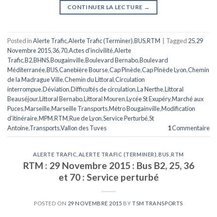
CONTINUER LA LECTURE
→
Posted in
Alerte Trafic
,
Alerte Trafic (Terminer)
,
BUS
,
RTM
|
Tagged
25
,
29
Novembre 2015
,
36
,
70
,
Actes d'incivilité
,
Alerte
Trafic
,
B2
,
BHNS
,
Bougainville
,
Boulevard Bernabo
,
Boulevard
Méditerranée
,
BUS
,
Canebière Bourse
,
Cap Pinède
,
Cap Pinède Lyon
,
Chemin
de la Madrague Ville
,
Chemin du Littoral
,
Circulation
interrompue
,
Déviation
,
Difficultés de circulation
,
La Nerthe
,
Littoral
Beauséjour
,
Littoral Bernabo
,
Littoral Mouren
,
Lycée St Exupéry
,
Marché aux
Puces
,
Marseille
,
Marseille Transports
,
Métro Bougainville
,
Modification
d'itinéraire
,
MPM
,
RTM
,
Rue de Lyon
,
Service Perturbé
,
St
Antoine
,
Transports
,
Vallon des Tuves
1
Commentaire
ALERTE TRAFIC
,
ALERTE TRAFIC (TERMINER)
,
BUS
,
RTM
RTM : 29 Novembre 2015 : Bus B2, 25, 36
et 70 : Service perturbé
POSTED ON
29 NOVEMBRE 2015
BY
TSM TRANSPORTS