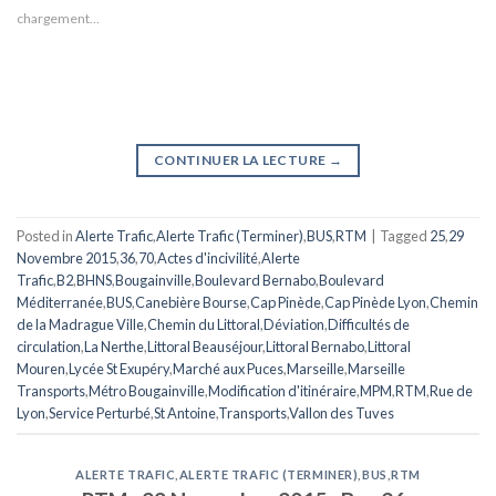
chargement…
CONTINUER LA LECTURE
→
Posted in
Alerte Trafic
,
Alerte Trafic (Terminer)
,
BUS
,
RTM
|
Tagged
25
,
29
Novembre 2015
,
36
,
70
,
Actes d'incivilité
,
Alerte
Trafic
,
B2
,
BHNS
,
Bougainville
,
Boulevard Bernabo
,
Boulevard
Méditerranée
,
BUS
,
Canebière Bourse
,
Cap Pinède
,
Cap Pinède Lyon
,
Chemin
de la Madrague Ville
,
Chemin du Littoral
,
Déviation
,
Difficultés de
circulation
,
La Nerthe
,
Littoral Beauséjour
,
Littoral Bernabo
,
Littoral
Mouren
,
Lycée St Exupéry
,
Marché aux Puces
,
Marseille
,
Marseille
Transports
,
Métro Bougainville
,
Modification d'itinéraire
,
MPM
,
RTM
,
Rue de
Lyon
,
Service Perturbé
,
St Antoine
,
Transports
,
Vallon des Tuves
ALERTE TRAFIC
,
ALERTE TRAFIC (TERMINER)
,
BUS
,
RTM