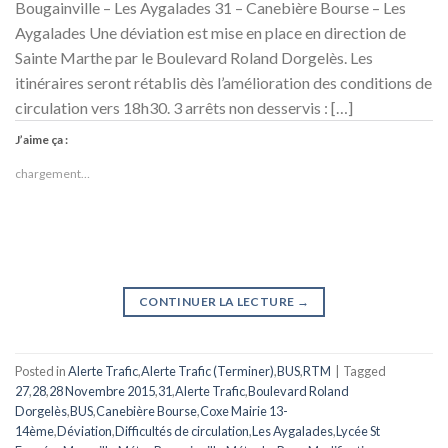
Bougainville – Les Aygalades 31 – Canebière Bourse – Les
Aygalades Une déviation est mise en place en direction de
Sainte Marthe par le Boulevard Roland Dorgelès. Les
itinéraires seront rétablis dès l’amélioration des conditions de
circulation vers 18h30. 3 arrêts non desservis : […]
J’aime ça :
chargement…
CONTINUER LA LECTURE
→
Posted in
Alerte Trafic
,
Alerte Trafic (Terminer)
,
BUS
,
RTM
|
Tagged
27
,
28
,
28 Novembre 2015
,
31
,
Alerte Trafic
,
Boulevard Roland
Dorgelès
,
BUS
,
Canebière Bourse
,
Coxe Mairie 13-
14ème
,
Déviation
,
Difficultés de circulation
,
Les Aygalades
,
Lycée St