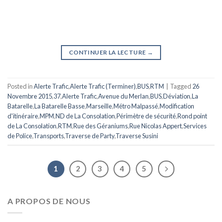
CONTINUER LA LECTURE
→
Posted in
Alerte Trafic
,
Alerte Trafic (Terminer)
,
BUS
,
RTM
|
Tagged
26
Novembre 2015
,
37
,
Alerte Trafic
,
Avenue du Merlan
,
BUS
,
Déviation
,
La
Batarelle
,
La Batarelle Basse
,
Marseille
,
Métro Malpassé
,
Modification
d'itinéraire
,
MPM
,
ND de La Consolation
,
Périmètre de sécurité
,
Rond point
de La Consolation
,
RTM
,
Rue des Géraniums
,
Rue Nicolas Appert
,
Services
de Police
,
Transports
,
Traverse de Party
,
Traverse Susini
1
2
3
4
5
A PROPOS DE NOUS