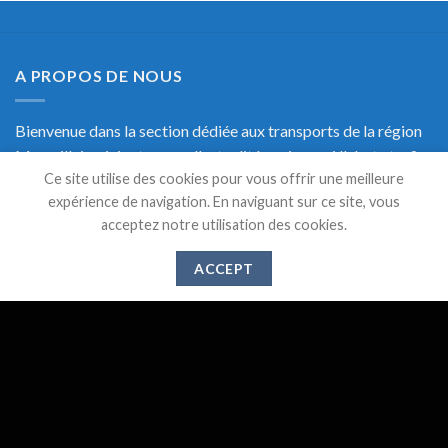
A PROPOS DE NOUS
Bienvenue dans la section dédiée aux transports de la région
Marseillaise, ici retrouvez l'actualité, mais aussi l'alerte trafic
Ce site utilise des cookies pour vous offrir une meilleure
en temps réel et une documentation précise sur les transports
expérience de navigation. En naviguant sur ce site, vous
de Marseille.
acceptez notre utilisation des cookies.
ACCEPT
DERNIERS ARTICLES
Suppression des lignes 521,526 et 583 à partir du 1er
28
Mai
Juin 2024
Gare de l’Estaque : Vers un abandon des services