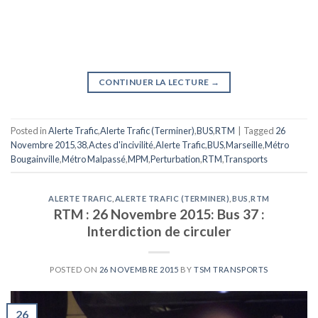
CONTINUER LA LECTURE
→
Posted in
Alerte Trafic
,
Alerte Trafic (Terminer)
,
BUS
,
RTM
|
Tagged
26
Novembre 2015
,
38
,
Actes d'incivilité
,
Alerte Trafic
,
BUS
,
Marseille
,
Métro
Bougainville
,
Métro Malpassé
,
MPM
,
Perturbation
,
RTM
,
Transports
ALERTE TRAFIC
,
ALERTE TRAFIC (TERMINER)
,
BUS
,
RTM
RTM : 26 Novembre 2015: Bus 37 :
Interdiction de circuler
POSTED ON
26 NOVEMBRE 2015
BY
TSM TRANSPORTS
26