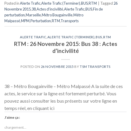
Posted in
Alerte Trafic
,
Alerte Trafic (Terminer)
,
BUS
,
RTM
|
Tagged
26
Novembre 2015
,
38
,
Actes d'incivilité
,
Alerte Trafic
,
BUS
,
Fin de
perturbation
,
Marseille
,
Métro Bougainville
,
Métro
Malpassé
,
MPM
,
Perturbation
,
RTM
,
Transports
ALERTE TRAFIC
,
ALERTE TRAFIC (TERMINER)
,
BUS
,
RTM
RTM : 26 Novembre 2015: Bus 38 : Actes
d’incivilité
POSTED ON
26 NOVEMBRE 2015
BY
TSM TRANSPORTS
38 – Métro Bougainville – Métro Malpassé A la suite de ces
actes, le service sur la ligne est fortement perturbé. Vous
pouvez aussi consulter les bus présents sur votre ligne en
temps réel, en cliquant ici
J’aime ça :
chargement…