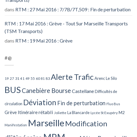
dans
RTM : 27 Mai 2016 : 7/7B/7T,509 : Fin de perturbation
RTM : 17 Mai 2016 : Grève - Tout Sur Marseille Transports
(TSM Transports)
dans
RTM : 19 Mai 2016 : Grève
#@
Alerte Trafic
Arenc Le Silo
27
31
49
55
60
83
19
41
81
BUS
Canebière Bourse
Castellane
Difficultés de
Déviation
Fin de perturbation
circulation
Fluo Bus
Itinéraire rétabli
Grève
La Blancarde
M2
Joliette
Lycée St Exupéry
Marseille
Modification
Manifestation
MPM