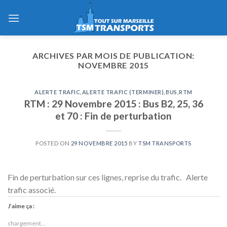
Skip
to
content
ARCHIVES PAR MOIS DE PUBLICATION:
NOVEMBRE 2015
ALERTE TRAFIC
,
ALERTE TRAFIC (TERMINER)
,
BUS
,
RTM
RTM : 29 Novembre 2015 : Bus B2, 25, 36
et 70 : Fin de perturbation
POSTED ON
29 NOVEMBRE 2015
BY
TSM TRANSPORTS
Fin de perturbation sur ces lignes, reprise du trafic. Alerte
trafic associé.
J’aime ça :
chargement…