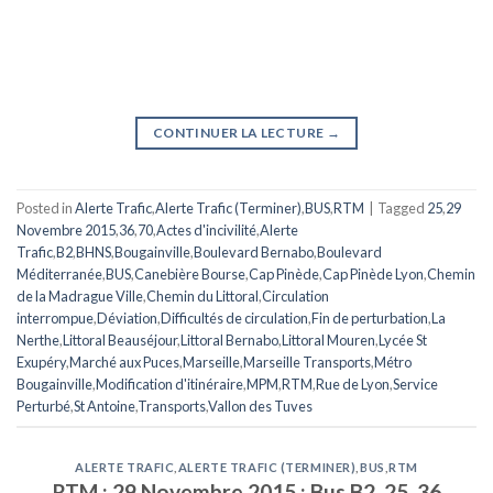
CONTINUER LA LECTURE
→
Posted in
Alerte Trafic
,
Alerte Trafic (Terminer)
,
BUS
,
RTM
|
Tagged
25
,
29
Novembre 2015
,
36
,
70
,
Actes d'incivilité
,
Alerte
Trafic
,
B2
,
BHNS
,
Bougainville
,
Boulevard Bernabo
,
Boulevard
Méditerranée
,
BUS
,
Canebière Bourse
,
Cap Pinède
,
Cap Pinède Lyon
,
Chemin
de la Madrague Ville
,
Chemin du Littoral
,
Circulation
interrompue
,
Déviation
,
Difficultés de circulation
,
Fin de perturbation
,
La
Nerthe
,
Littoral Beauséjour
,
Littoral Bernabo
,
Littoral Mouren
,
Lycée St
Exupéry
,
Marché aux Puces
,
Marseille
,
Marseille Transports
,
Métro
Bougainville
,
Modification d'itinéraire
,
MPM
,
RTM
,
Rue de Lyon
,
Service
Perturbé
,
St Antoine
,
Transports
,
Vallon des Tuves
ALERTE TRAFIC
,
ALERTE TRAFIC (TERMINER)
,
BUS
,
RTM
RTM : 29 Novembre 2015 : Bus B2, 25, 36