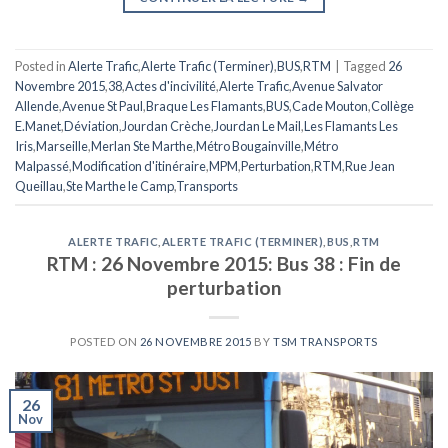
Posted in
Alerte Trafic
,
Alerte Trafic (Terminer)
,
BUS
,
RTM
|
Tagged
26
Novembre 2015
,
38
,
Actes d'incivilité
,
Alerte Trafic
,
Avenue Salvator
Allende
,
Avenue St Paul
,
Braque Les Flamants
,
BUS
,
Cade Mouton
,
Collège
E.Manet
,
Déviation
,
Jourdan Crèche
,
Jourdan Le Mail
,
Les Flamants Les
Iris
,
Marseille
,
Merlan Ste Marthe
,
Métro Bougainville
,
Métro
Malpassé
,
Modification d'itinéraire
,
MPM
,
Perturbation
,
RTM
,
Rue Jean
Queillau
,
Ste Marthe le Camp
,
Transports
ALERTE TRAFIC
,
ALERTE TRAFIC (TERMINER)
,
BUS
,
RTM
RTM : 26 Novembre 2015: Bus 38 : Fin de
perturbation
POSTED ON
26 NOVEMBRE 2015
BY
TSM TRANSPORTS
26
Nov