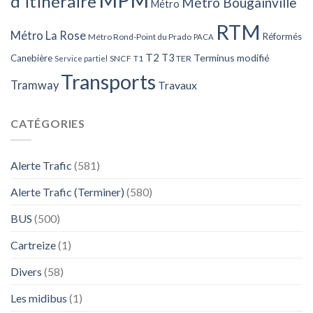
d'itinéraire
Métro Bougainville
Métro
RTM
Métro La Rose
Réformés
Métro Rond-Point du Prado
PACA
T2
T3
Terminus modifié
Canebière
SNCF
T1
TER
Service partiel
Transports
Tramway
Travaux
CATÉGORIES
Alerte Trafic
(581)
Alerte Trafic (Terminer)
(580)
BUS
(500)
Cartreize
(1)
Divers
(58)
Les midibus
(1)