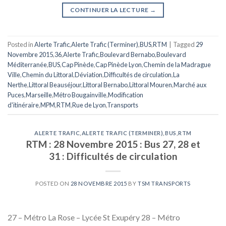
CONTINUER LA LECTURE
→
Posted in
Alerte Trafic
,
Alerte Trafic (Terminer)
,
BUS
,
RTM
|
Tagged
29
Novembre 2015
,
36
,
Alerte Trafic
,
Boulevard Bernabo
,
Boulevard
Méditerranée
,
BUS
,
Cap Pinède
,
Cap Pinède Lyon
,
Chemin de la Madrague
Ville
,
Chemin du Littoral
,
Déviation
,
Difficultés de circulation
,
La
Nerthe
,
Littoral Beauséjour
,
Littoral Bernabo
,
Littoral Mouren
,
Marché aux
Puces
,
Marseille
,
Métro Bougainville
,
Modification
d'itinéraire
,
MPM
,
RTM
,
Rue de Lyon
,
Transports
ALERTE TRAFIC
,
ALERTE TRAFIC (TERMINER)
,
BUS
,
RTM
RTM : 28 Novembre 2015 : Bus 27, 28 et
31 : Difficultés de circulation
POSTED ON
28 NOVEMBRE 2015
BY
TSM TRANSPORTS
27 – Métro La Rose – Lycée St Exupéry 28 – Métro