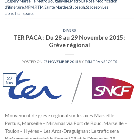
Exupéry
,
Marseille
,
Métro Bougainville
,
Métro La Rose
,
Modification
d'itinéraire
,
MPM
,
RTM
,
Sainte Marthe
,
St Joseph
,
St Joseph Les
Lions
,
Transports
DIVERS
TER PACA : Du 28 au 29 Novembre 2015 :
Grève régional
POSTED ON
27 NOVEMBRE 2015
BY
TSM TRANSPORTS
27
Nov
Mouvement de grève régional sur les axes Marseille –
Pertuis, Marseille – Miramas via Port de Bouc, Marseille –
Toulon – Hyères – Les Arcs-Draguignan : Le trafic sera
légèrement perturbé le Samedi 28 et le Dimanche 29