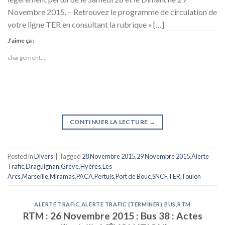
Novembre 2015. – Retrouvez le programme de circulation de
votre ligne TER en consultant la rubrique « […]
J’aime ça :
chargement…
CONTINUER LA LECTURE
→
Posted in
Divers
|
Tagged
28 Novembre 2015
,
29 Novembre 2015
,
Alerte
Trafic
,
Draguignan
,
Grève
,
Hyères
,
Les
Arcs
,
Marseille
,
Miramas
,
PACA
,
Pertuis
,
Port de Bouc
,
SNCF
,
TER
,
Toulon
ALERTE TRAFIC
,
ALERTE TRAFIC (TERMINER)
,
BUS
,
RTM
RTM : 26 Novembre 2015 : Bus 38 : Actes