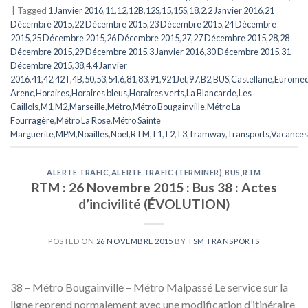
|
Tagged
1 Janvier 2016
,
11
,
12
,
12B
,
12S
,
15
,
15S
,
18
,
2
,
2 Janvier 2016
,
21
Décembre 2015
,
22 Décembre 2015
,
23 Décembre 2015
,
24 Décembre
2015
,
25 Décembre 2015
,
26 Décembre 2015
,
27
,
27 Décembre 2015
,
28
,
28
Décembre 2015
,
29 Décembre 2015
,
3 Janvier 2016
,
30 Décembre 2015
,
31
Décembre 2015
,
38
,
4
,
4 Janvier
2016
,
41
,
42
,
42T
,
4B
,
50
,
53
,
54
,
6
,
81
,
83
,
91
,
921Jet
,
97
,
B2
,
BUS
,
Castellane
,
Eurome
Arenc
,
Horaires
,
Horaires bleus
,
Horaires verts
,
La Blancarde
,
Les
Caillols
,
M1
,
M2
,
Marseille
,
Métro
,
Métro Bougainville
,
Métro La
Fourragère
,
Métro La Rose
,
Métro Sainte
Marguerite
,
MPM
,
Noailles
,
Noël
,
RTM
,
T1
,
T2
,
T3
,
Tramway
,
Transports
,
Vacances
ALERTE TRAFIC
,
ALERTE TRAFIC (TERMINER)
,
BUS
,
RTM
RTM : 26 Novembre 2015 : Bus 38 : Actes
d’incivilité (ÉVOLUTION)
POSTED ON
26 NOVEMBRE 2015
BY
TSM TRANSPORTS
38 – Métro Bougainville – Métro Malpassé Le service sur la
ligne reprend normalement avec une modification d’itinéraire