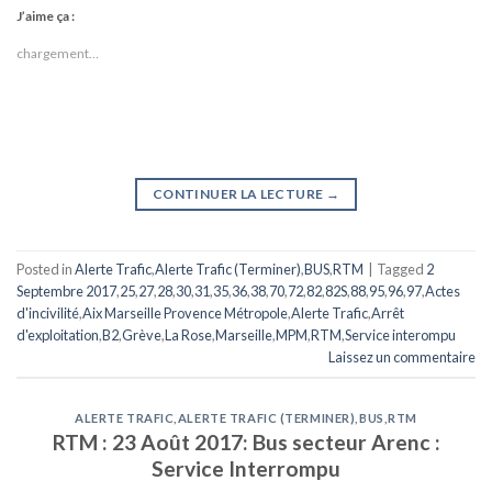
J’aime ça :
chargement…
CONTINUER LA LECTURE
→
Posted in
Alerte Trafic
,
Alerte Trafic (Terminer)
,
BUS
,
RTM
|
Tagged
2
Septembre 2017
,
25
,
27
,
28
,
30
,
31
,
35
,
36
,
38
,
70
,
72
,
82
,
82S
,
88
,
95
,
96
,
97
,
Actes
d'incivilité
,
Aix Marseille Provence Métropole
,
Alerte Trafic
,
Arrêt
d'exploitation
,
B2
,
Grève
,
La Rose
,
Marseille
,
MPM
,
RTM
,
Service interompu
Laissez un commentaire
ALERTE TRAFIC
,
ALERTE TRAFIC (TERMINER)
,
BUS
,
RTM
RTM : 23 Août 2017: Bus secteur Arenc :
Service Interrompu