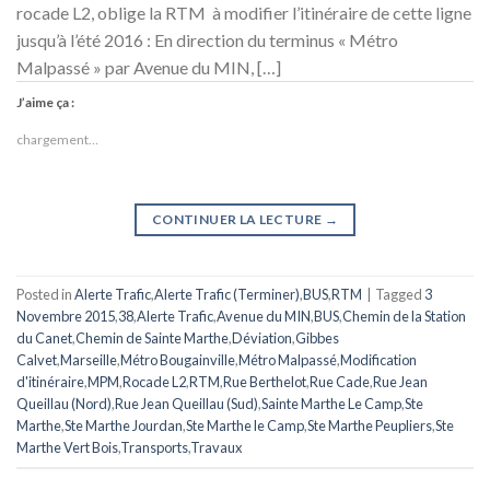
rocade L2, oblige la RTM à modifier l’itinéraire de cette ligne
jusqu’à l’été 2016 : En direction du terminus « Métro
Malpassé » par Avenue du MIN, […]
J’aime ça :
chargement…
CONTINUER LA LECTURE
→
Posted in
Alerte Trafic
,
Alerte Trafic (Terminer)
,
BUS
,
RTM
|
Tagged
3
Novembre 2015
,
38
,
Alerte Trafic
,
Avenue du MIN
,
BUS
,
Chemin de la Station
du Canet
,
Chemin de Sainte Marthe
,
Déviation
,
Gibbes
Calvet
,
Marseille
,
Métro Bougainville
,
Métro Malpassé
,
Modification
d'itinéraire
,
MPM
,
Rocade L2
,
RTM
,
Rue Berthelot
,
Rue Cade
,
Rue Jean
Queillau (Nord)
,
Rue Jean Queillau (Sud)
,
Sainte Marthe Le Camp
,
Ste
Marthe
,
Ste Marthe Jourdan
,
Ste Marthe le Camp
,
Ste Marthe Peupliers
,
Ste
Marthe Vert Bois
,
Transports
,
Travaux