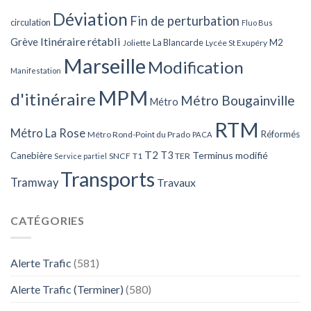
Déviation
Fin de perturbation
circulation
Fluo Bus
Itinéraire rétabli
Grève
La Blancarde
M2
Joliette
Lycée St Exupéry
Marseille
Modification
Manifestation
MPM
d'itinéraire
Métro Bougainville
Métro
RTM
Métro La Rose
Réformés
Métro Rond-Point du Prado
PACA
T2
T3
Terminus modifié
Canebière
SNCF
T1
TER
Service partiel
Transports
Tramway
Travaux
CATÉGORIES
Alerte Trafic
(581)
Alerte Trafic (Terminer)
(580)