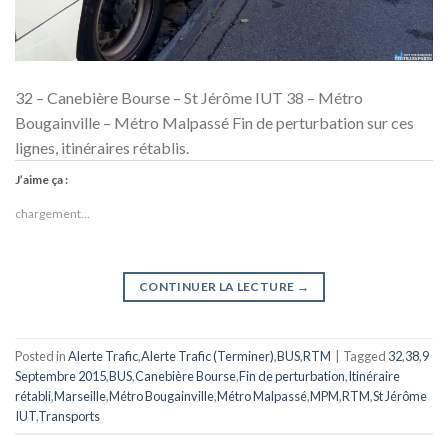
32 – Canebière Bourse – St Jérôme IUT 38 – Métro
Bougainville – Métro Malpassé Fin de perturbation sur ces
lignes, itinéraires rétablis.
J’aime ça :
chargement…
CONTINUER LA LECTURE
→
Posted in
Alerte Trafic
,
Alerte Trafic (Terminer)
,
BUS
,
RTM
|
Tagged
32
,
38
,
9
Septembre 2015
,
BUS
,
Canebière Bourse
,
Fin de perturbation
,
Itinéraire
rétabli
,
Marseille
,
Métro Bougainville
,
Métro Malpassé
,
MPM
,
RTM
,
St Jérôme
IUT
,
Transports