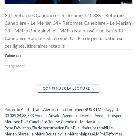
33 – Réformés Canebière – St Jérôme IUT 33S – Réformés
Canebière – Le Merlan 34 – Réformés Canebière – Le Merlan
38 – Métro Bougainville – Métro Malpassé Fluo Bus 533 –
Canebière Bourse – St Jérôme IUT Fin de perturbation sur
ces lignes, itinéraires rétablis
J’aime ça :
chargement…
CONTINUER LA LECTURE
→
Posted in
Alerte Trafic
,
Alerte Trafic (Terminer)
,
BUS
,
RTM
|
Tagged
33
,
33S
,
34
,
38
,
533
,
Avenue Ansaldi
,
Avenue du Merlan
,
Avenue Prosper
Mérimée
,
BUS
,
Canebière Bourse
,
Chemin du Merlan à La
Rose
,
Déviation
,
Fin de perturbation
,
Fluo Bus
,
Itinéraire rétabli
,
Le
Merlan
,
Marseille
,
Métro Bougainville
,
Métro Malpassé
,
MPM
,
Réformés