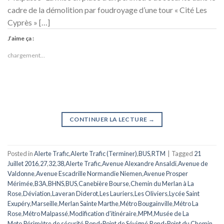
cadre de la démolition par foudroyage d’une tour « Cité Les
Cyprès » […]
J’aime ça :
chargement…
CONTINUER LA LECTURE
→
Posted in
Alerte Trafic
,
Alerte Trafic (Terminer)
,
BUS
,
RTM
|
Tagged
21
Juillet 2016
,
27
,
32
,
38
,
Alerte Trafic
,
Avenue Alexandre Ansaldi
,
Avenue de
Valdonne
,
Avenue Escadrille Normandie Niemen
,
Avenue Prosper
Mérimée
,
B3A
,
BHNS
,
BUS
,
Canebière Bourse
,
Chemin du Merlan à La
Rose
,
Déviation
,
Laveran Diderot
,
Les Lauriers
,
Les Oliviers
,
Lycée Saint
Exupéry
,
Marseille
,
Merlan Sainte Marthe
,
Métro Bougainville
,
Métro La
Rose
,
Métro Malpassé
,
Modification d'itinéraire
,
MPM
,
Musée de La
Moto
,
Périmètre de sécurité
,
Rond-Point de Sévigné
,
Rond-Point du Chemin