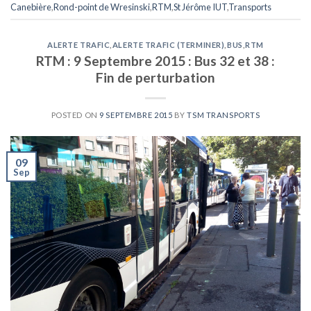
Canebière
,
Rond-point de Wresinski
,
RTM
,
St Jérôme IUT
,
Transports
ALERTE TRAFIC
,
ALERTE TRAFIC (TERMINER)
,
BUS
,
RTM
RTM : 9 Septembre 2015 : Bus 32 et 38 :
Fin de perturbation
POSTED ON
9 SEPTEMBRE 2015
BY
TSM TRANSPORTS
09
Sep