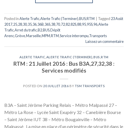
Posted in
Alerte Trafic
,
Alerte Trafic (Terminer)
,
BUS
,
RTM
|
Tagged
23 Août
2017
,
25
,
28
,
30
,
35
,
36
,
36B
,
36S
,
38
,
70
,
72
,
82
,
82S
,
88
,
95
,
95S
,
96
,
Alerte
Trafic
,
Arret du trafic
,
B2
,
BUS
,
Dépôt
Arenc
,
Grève
,
Marseille
,
MPM
,
RTM
,
Service interompu
,
Transports
Laissez un commentaire
ALERTE TRAFIC
,
ALERTE TRAFIC (TERMINER)
,
BUS
,
RTM
RTM : 21 Juillet 2016 : Bus B3A,27,32,38 :
Services modifiés
POSTED ON
20 JUILLET 2016
BY
TSM TRANSPORTS
B3A – Saint Jérôme Parking Relais – Métro Malpassé 27 –
Métro La Rose – Lycée Saint Exupéry 32 – Canebière Bourse
– Saint Jérôme IUT 38 – Métro Bougainville – Métro
Malpassé La mise en place d’un périmètre de sécurité dans le