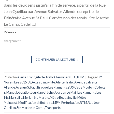
dans les deux sens jusqu’à la fin de service, à partir de la Rue
Jean Queillau par Avenue Salvator Allende et reprise de
l’itinéraire Avenue St Paul. 8 arrêts non desservis : Ste Marthe
Le Camp, Cade […]
J’aime ça :
chargement…
CONTINUER LA LECTURE
→
Posted in
Alerte Trafic
,
Alerte Trafic (Terminer)
,
BUS
,
RTM
|
Tagged
26
Novembre 2015
,
38
,
Actes d'incivilité
,
Alerte Trafic
,
Avenue Salvator
Allende
,
Avenue St Paul
,
Braque Les Flamants
,
BUS
,
Cade Mouton
,
Collège
E.Manet
,
Déviation
,
Jourdan Crèche
,
Jourdan Le Mail
,
Les Flamants Les
Iris
,
Marseille
,
Merlan Ste Marthe
,
Métro Bougainville
,
Métro
Malpassé
,
Modification d'itinéraire
,
MPM
,
Perturbation
,
RTM
,
Rue Jean
Queillau
,
Ste Marthe le Camp
,
Transports