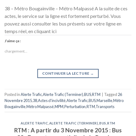
38 – Métro Bougainville – Métro Malpassé A la suite de ces
actes, le service sur la ligne est fortement perturbé. Vous
pouvez aussi consulter les bus présents sur votre ligne en
temps réel, en cliquant ici
J’aime ça :
chargement…
CONTINUER LA LECTURE
→
Posted in
Alerte Trafic
,
Alerte Trafic (Terminer)
,
BUS
,
RTM
|
Tagged
26
Novembre 2015
,
38
,
Actes d'incivilité
,
Alerte Trafic
,
BUS
,
Marseille
,
Métro
Bougainville
,
Métro Malpassé
,
MPM
,
Perturbation
,
RTM
,
Transports
ALERTE TRAFIC
,
ALERTE TRAFIC (TERMINER)
,
BUS
,
RTM
RTM : A partir du 3 Novembre 2015 : Bus