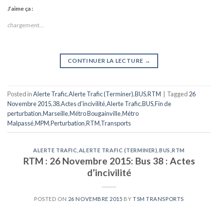
J’aime ça :
chargement…
CONTINUER LA LECTURE
→
Posted in
Alerte Trafic
,
Alerte Trafic (Terminer)
,
BUS
,
RTM
|
Tagged
26
Novembre 2015
,
38
,
Actes d'incivilité
,
Alerte Trafic
,
BUS
,
Fin de
perturbation
,
Marseille
,
Métro Bougainville
,
Métro
Malpassé
,
MPM
,
Perturbation
,
RTM
,
Transports
ALERTE TRAFIC
,
ALERTE TRAFIC (TERMINER)
,
BUS
,
RTM
RTM : 26 Novembre 2015: Bus 38 : Actes
d’incivilité
POSTED ON
26 NOVEMBRE 2015
BY
TSM TRANSPORTS