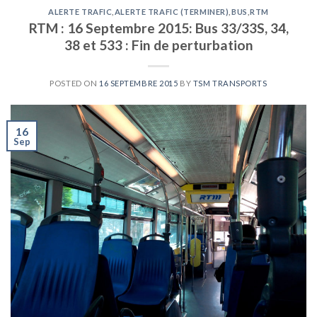
ALERTE TRAFIC
,
ALERTE TRAFIC (TERMINER)
,
BUS
,
RTM
RTM : 16 Septembre 2015: Bus 33/33S, 34,
38 et 533 : Fin de perturbation
POSTED ON
16 SEPTEMBRE 2015
BY
TSM TRANSPORTS
16
Sep