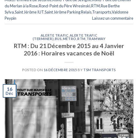
du Merlan à la Rose
,
Rond-Point du Père Wresinski
,
RTM
,
Rue Berthe
Sylva
,
Saint Jérôme IUT
,
Saint Jérôme Parking Relais
,
Transports
,
Valdonne
Peypin
Laissez un commentaire
ALERTE TRAFIC
,
ALERTE TRAFIC
(TERMINER)
,
BUS
,
MÉTRO
,
RTM
,
TRAMWAY
RTM : Du 21 Décembre 2015 au 4 Janvier
2016 : Horaires vacances de Noël
POSTED ON
16 DÉCEMBRE 2015
BY
TSM TRANSPORTS
16
Déc