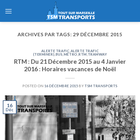
Skip
to
content
ARCHIVES PAR TAGS:
29 DÉCEMBRE 2015
ALERTE TRAFIC
,
ALERTE TRAFIC
(TERMINER)
,
BUS
,
MÉTRO
,
RTM
,
TRAMWAY
RTM : Du 21 Décembre 2015 au 4 Janvier
2016 : Horaires vacances de Noël
POSTED ON
16 DÉCEMBRE 2015
BY
TSM TRANSPORTS
16
Déc