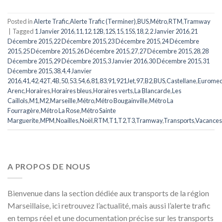
Posted in
Alerte Trafic
,
Alerte Trafic (Terminer)
,
BUS
,
Métro
,
RTM
,
Tramway
|
Tagged
1 Janvier 2016
,
11
,
12
,
12B
,
12S
,
15
,
15S
,
18
,
2
,
2 Janvier 2016
,
21
Décembre 2015
,
22 Décembre 2015
,
23 Décembre 2015
,
24 Décembre
2015
,
25 Décembre 2015
,
26 Décembre 2015
,
27
,
27 Décembre 2015
,
28
,
28
Décembre 2015
,
29 Décembre 2015
,
3 Janvier 2016
,
30 Décembre 2015
,
31
Décembre 2015
,
38
,
4
,
4 Janvier
2016
,
41
,
42
,
42T
,
4B
,
50
,
53
,
54
,
6
,
81
,
83
,
91
,
921Jet
,
97
,
B2
,
BUS
,
Castellane
,
Eurome
Arenc
,
Horaires
,
Horaires bleus
,
Horaires verts
,
La Blancarde
,
Les
Caillols
,
M1
,
M2
,
Marseille
,
Métro
,
Métro Bougainville
,
Métro La
Fourragère
,
Métro La Rose
,
Métro Sainte
Marguerite
,
MPM
,
Noailles
,
Noël
,
RTM
,
T1
,
T2
,
T3
,
Tramway
,
Transports
,
Vacances
A PROPOS DE NOUS
Bienvenue dans la section dédiée aux transports de la région
Marseillaise, ici retrouvez l’actualité, mais aussi l’alerte trafic
en temps réel et une documentation précise sur les transports