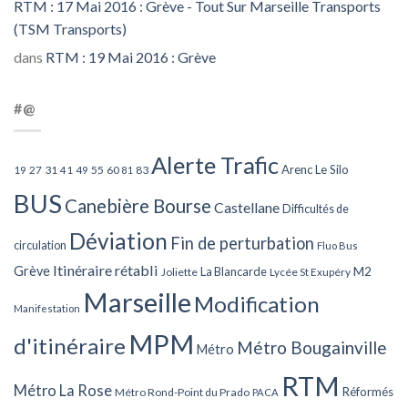
RTM : 17 Mai 2016 : Grève - Tout Sur Marseille Transports
(TSM Transports)
dans
RTM : 19 Mai 2016 : Grève
#@
Alerte Trafic
Arenc Le Silo
27
31
49
55
60
83
19
41
81
BUS
Canebière Bourse
Castellane
Difficultés de
Déviation
Fin de perturbation
circulation
Fluo Bus
Itinéraire rétabli
Grève
La Blancarde
M2
Joliette
Lycée St Exupéry
Marseille
Modification
Manifestation
MPM
d'itinéraire
Métro Bougainville
Métro
RTM
Métro La Rose
Réformés
Métro Rond-Point du Prado
PACA