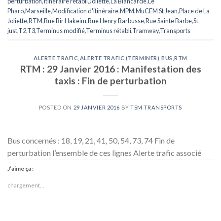
perturbation
,
Itinéraire rétabli
,
Joliette
,
La Blancarde
,
Le
Pharo
,
Marseille
,
Modification d'itinéraire
,
MPM
,
MuCEM St Jean
,
Place de La
Joliette
,
RTM
,
Rue Bir Hakeim
,
Rue Henry Barbusse
,
Rue Sainte Barbe
,
St
just
,
T2
,
T3
,
Terminus modifié
,
Terminus rétabli
,
Tramway
,
Transports
ALERTE TRAFIC
,
ALERTE TRAFIC (TERMINER)
,
BUS
,
RTM
RTM : 29 Janvier 2016 : Manifestation des
taxis : Fin de perturbation
POSTED ON
29 JANVIER 2016
BY
TSM TRANSPORTS
Bus concernés : 18, 19, 21, 41, 50, 54, 73, 74 Fin de
perturbation l’ensemble de ces lignes Alerte trafic associé
J’aime ça :
chargement…