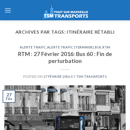
Skip
to
content
ARCHIVES PAR TAGS:
ITINÉRAIRE RÉTABLI
ALERTE TRAFIC
,
ALERTE TRAFIC (TERMINER)
,
BUS
,
RTM
RTM : 27 Février 2016: Bus 60 : Fin de
perturbation
POSTED ON
27 FÉVRIER 2016
BY
TSM TRANSPORTS
27
Fév