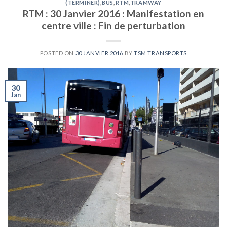
(TERMINER)
,
BUS
,
RTM
,
TRAMWAY
RTM : 30 Janvier 2016 : Manifestation en
centre ville : Fin de perturbation
POSTED ON
30 JANVIER 2016
BY
TSM TRANSPORTS
30
Jan