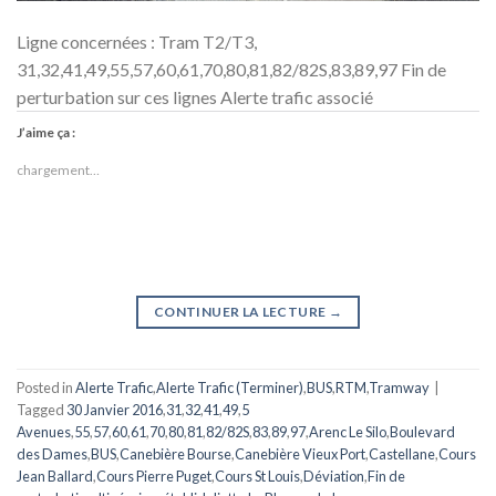
Ligne concernées : Tram T2/T3,
31,32,41,49,55,57,60,61,70,80,81,82/82S,83,89,97 Fin de
perturbation sur ces lignes Alerte trafic associé
J’aime ça :
chargement…
CONTINUER LA LECTURE
→
Posted in
Alerte Trafic
,
Alerte Trafic (Terminer)
,
BUS
,
RTM
,
Tramway
|
Tagged
30 Janvier 2016
,
31
,
32
,
41
,
49
,
5
Avenues
,
55
,
57
,
60
,
61
,
70
,
80
,
81
,
82/82S
,
83
,
89
,
97
,
Arenc Le Silo
,
Boulevard
des Dames
,
BUS
,
Canebière Bourse
,
Canebière Vieux Port
,
Castellane
,
Cours
Jean Ballard
,
Cours Pierre Puget
,
Cours St Louis
,
Déviation
,
Fin de