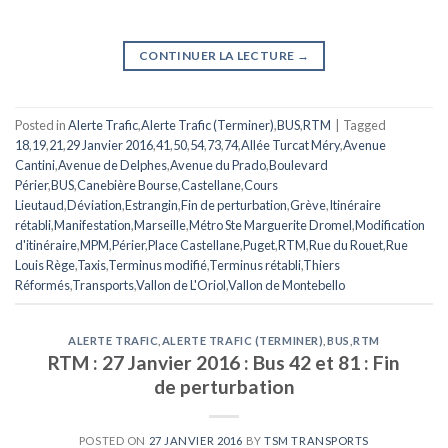
CONTINUER LA LECTURE
→
Posted in
Alerte Trafic
,
Alerte Trafic (Terminer)
,
BUS
,
RTM
|
Tagged
18
,
19
,
21
,
29 Janvier 2016
,
41
,
50
,
54
,
73
,
74
,
Allée Turcat Méry
,
Avenue
Cantini
,
Avenue de Delphes
,
Avenue du Prado
,
Boulevard
Périer
,
BUS
,
Canebière Bourse
,
Castellane
,
Cours
Lieutaud
,
Déviation
,
Estrangin
,
Fin de perturbation
,
Grève
,
Itinéraire
rétabli
,
Manifestation
,
Marseille
,
Métro Ste Marguerite Dromel
,
Modification
d'itinéraire
,
MPM
,
Périer
,
Place Castellane
,
Puget
,
RTM
,
Rue du Rouet
,
Rue
Louis Rège
,
Taxis
,
Terminus modifié
,
Terminus rétabli
,
Thiers
Réformés
,
Transports
,
Vallon de L'Oriol
,
Vallon de Montebello
ALERTE TRAFIC
,
ALERTE TRAFIC (TERMINER)
,
BUS
,
RTM
RTM : 27 Janvier 2016 : Bus 42 et 81 : Fin
de perturbation
POSTED ON
27 JANVIER 2016
BY
TSM TRANSPORTS