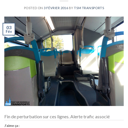
POSTED ON
3 FÉVRIER 2016
BY
TSM TRANSPORTS
03
Fév
Fin de perturbation sur ces lignes. Alerte trafic associé
J’aime ça :