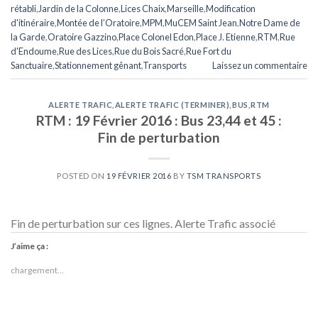
rétabli
,
Jardin de la Colonne
,
Lices Chaix
,
Marseille
,
Modification
d'itinéraire
,
Montée de l’Oratoire
,
MPM
,
MuCEM Saint Jean
,
Notre Dame de
la Garde
,
Oratoire Gazzino
,
Place Colonel Edon
,
Place J. Etienne
,
RTM
,
Rue
d'Endoume
,
Rue des Lices
,
Rue du Bois Sacré
,
Rue Fort du
Sanctuaire
,
Stationnement gênant
,
Transports
Laissez un commentaire
ALERTE TRAFIC
,
ALERTE TRAFIC (TERMINER)
,
BUS
,
RTM
RTM : 19 Février 2016 : Bus 23,44 et 45 :
Fin de perturbation
POSTED ON
19 FÉVRIER 2016
BY
TSM TRANSPORTS
Fin de perturbation sur ces lignes. Alerte Trafic associé
J’aime ça :
chargement…