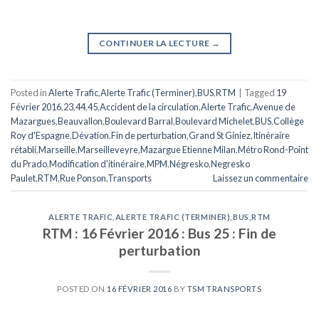
CONTINUER LA LECTURE
→
Posted in
Alerte Trafic
,
Alerte Trafic (Terminer)
,
BUS
,
RTM
|
Tagged
19
Février 2016
,
23
,
44
,
45
,
Accident de la circulation
,
Alerte Trafic
,
Avenue de
Mazargues
,
Beauvallon
,
Boulevard Barral
,
Boulevard Michelet
,
BUS
,
Collège
Roy d'Espagne
,
Dévation
,
Fin de perturbation
,
Grand St Giniez
,
Itinéraire
rétabli
,
Marseille
,
Marseilleveyre
,
Mazargue Etienne Milan
,
Métro Rond-Point
du Prado
,
Modification d'itinéraire
,
MPM
,
Négresko
,
Negresko
Paulet
,
RTM
,
Rue Ponson
,
Transports
Laissez un commentaire
ALERTE TRAFIC
,
ALERTE TRAFIC (TERMINER)
,
BUS
,
RTM
RTM : 16 Février 2016 : Bus 25 : Fin de
perturbation
POSTED ON
16 FÉVRIER 2016
BY
TSM TRANSPORTS