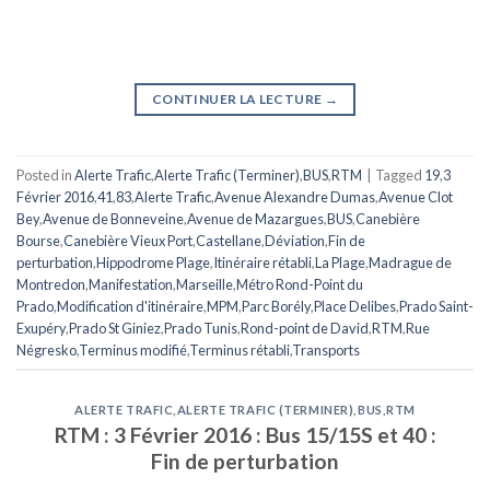
CONTINUER LA LECTURE
→
Posted in
Alerte Trafic
,
Alerte Trafic (Terminer)
,
BUS
,
RTM
|
Tagged
19
,
3
Février 2016
,
41
,
83
,
Alerte Trafic
,
Avenue Alexandre Dumas
,
Avenue Clot
Bey
,
Avenue de Bonneveine
,
Avenue de Mazargues
,
BUS
,
Canebière
Bourse
,
Canebière Vieux Port
,
Castellane
,
Déviation
,
Fin de
perturbation
,
Hippodrome Plage
,
Itinéraire rétabli
,
La Plage
,
Madrague de
Montredon
,
Manifestation
,
Marseille
,
Métro Rond-Point du
Prado
,
Modification d'itinéraire
,
MPM
,
Parc Borély
,
Place Delibes
,
Prado Saint-
Exupéry
,
Prado St Giniez
,
Prado Tunis
,
Rond-point de David
,
RTM
,
Rue
Négresko
,
Terminus modifié
,
Terminus rétabli
,
Transports
ALERTE TRAFIC
,
ALERTE TRAFIC (TERMINER)
,
BUS
,
RTM
RTM : 3 Février 2016 : Bus 15/15S et 40 :
Fin de perturbation