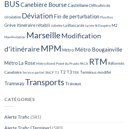
BUS
Canebière Bourse
Castellane
Difficultés de
Déviation
Fin de perturbation
circulation
Fluo Bus
Itinéraire rétabli
Grève
La Blancarde
M2
Joliette
Lycée St Exupéry
Marseille
Modification
Manifestation
MPM
d'itinéraire
Métro Bougainville
Métro
RTM
Métro La Rose
Réformés
Métro Rond-Point du Prado
PACA
T2
T3
Terminus modifié
Canebière
SNCF
T1
TER
Service partiel
Transports
Tramway
Travaux
CATÉGORIES
Alerte Trafic
(581)
Alerte Trafic (Terminer)
(580)