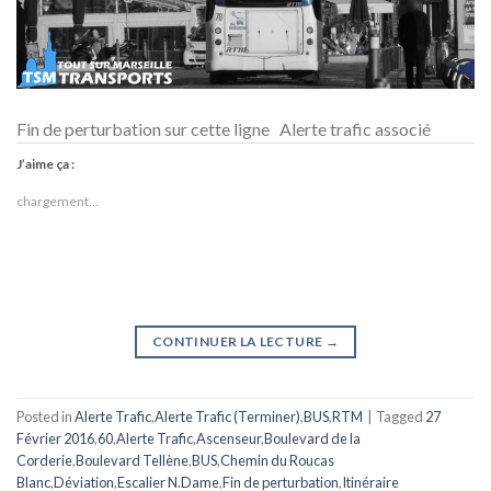
Fin de perturbation sur cette ligne Alerte trafic associé
J’aime ça :
chargement…
CONTINUER LA LECTURE
→
Posted in
Alerte Trafic
,
Alerte Trafic (Terminer)
,
BUS
,
RTM
|
Tagged
27
Février 2016
,
60
,
Alerte Trafic
,
Ascenseur
,
Boulevard de la
Corderie
,
Boulevard Tellène
,
BUS
,
Chemin du Roucas
Blanc
,
Déviation
,
Escalier N.Dame
,
Fin de perturbation
,
Itinéraire