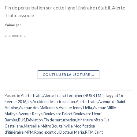
Fin de perturbation sur cette ligne itinéraire rétabli. Alerte
Trafic associé
J’aime ça :
chargement…
CONTINUER LA LECTURE
→
Posted in
Alerte Trafic
,
Alerte Trafic (Terminer)
,
BUS
,
RTM
|
Tagged
16
Février 2016
,
25
,
Accident de la circulation
,
Alerte Trafic
,
Avenue de Saint
Antoine
,
Avenue des Malloniers
,
Avenue Jenny Hélia
,
Avenue Millie
Mathys
,
Avenue Rellys
,
Boulevard Falcot
,
Boulevard Henri
Barnier
,
BUS
,
Déviation
,
Fin de perturbation
,
Itinéraire rétabli
,
La
Castellane
,
Marseille
,
Métro Bougainville
,
Modification
d'itinéraire
,
MPM
,
Rond-point du Docteur Maria
,
RTM
,
Saint