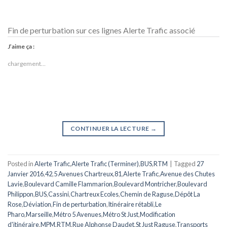
Fin de perturbation sur ces lignes Alerte Trafic associé
J’aime ça :
chargement…
CONTINUER LA LECTURE
→
Posted in
Alerte Trafic
,
Alerte Trafic (Terminer)
,
BUS
,
RTM
|
Tagged
27
Janvier 2016
,
42
,
5 Avenues Chartreux
,
81
,
Alerte Trafic
,
Avenue des Chutes
Lavie
,
Boulevard Camille Flammarion
,
Boulevard Montricher
,
Boulevard
Philippon
,
BUS
,
Cassini
,
Chartreux Ecoles
,
Chemin de Raguse
,
Dépôt La
Rose
,
Déviation
,
Fin de perturbation
,
Itinéraire rétabli
,
Le
Pharo
,
Marseille
,
Métro 5 Avenues
,
Métro St Just
,
Modification
d'itinéraire
,
MPM
,
RTM
,
Rue Alphonse Daudet
,
St Just Raguse
,
Transports