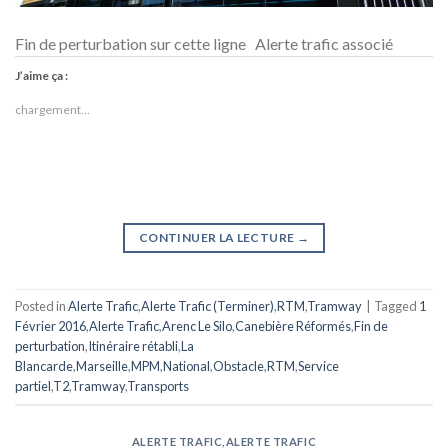
Fin de perturbation sur cette ligne Alerte trafic associé
J’aime ça :
chargement…
CONTINUER LA LECTURE
→
Posted in
Alerte Trafic
,
Alerte Trafic (Terminer)
,
RTM
,
Tramway
|
Tagged
1
Février 2016
,
Alerte Trafic
,
Arenc Le Silo
,
Canebière Réformés
,
Fin de
perturbation
,
Itinéraire rétabli
,
La
Blancarde
,
Marseille
,
MPM
,
National
,
Obstacle
,
RTM
,
Service
partiel
,
T2
,
Tramway
,
Transports
ALERTE TRAFIC
,
ALERTE TRAFIC