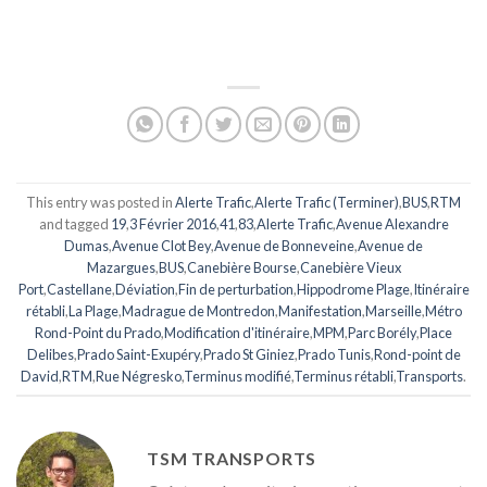
This entry was posted in
Alerte Trafic
,
Alerte Trafic (Terminer)
,
BUS
,
RTM
and tagged
19
,
3 Février 2016
,
41
,
83
,
Alerte Trafic
,
Avenue Alexandre
Dumas
,
Avenue Clot Bey
,
Avenue de Bonneveine
,
Avenue de
Mazargues
,
BUS
,
Canebière Bourse
,
Canebière Vieux
Port
,
Castellane
,
Déviation
,
Fin de perturbation
,
Hippodrome Plage
,
Itinéraire
rétabli
,
La Plage
,
Madrague de Montredon
,
Manifestation
,
Marseille
,
Métro
Rond-Point du Prado
,
Modification d'itinéraire
,
MPM
,
Parc Borély
,
Place
Delibes
,
Prado Saint-Exupéry
,
Prado St Giniez
,
Prado Tunis
,
Rond-point de
David
,
RTM
,
Rue Négresko
,
Terminus modifié
,
Terminus rétabli
,
Transports
.
TSM TRANSPORTS