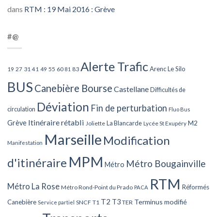
dans
RTM : 19 Mai 2016 : Grève
#@
Alerte Trafic
Arenc Le Silo
27
31
49
55
60
83
19
41
81
BUS
Canebière Bourse
Castellane
Difficultés de
Déviation
Fin de perturbation
circulation
Fluo Bus
Itinéraire rétabli
Grève
La Blancarde
M2
Joliette
Lycée St Exupéry
Marseille
Modification
Manifestation
MPM
d'itinéraire
Métro Bougainville
Métro
RTM
Métro La Rose
Réformés
Métro Rond-Point du Prado
PACA
T2
T3
Terminus modifié
Canebière
SNCF
T1
TER
Service partiel