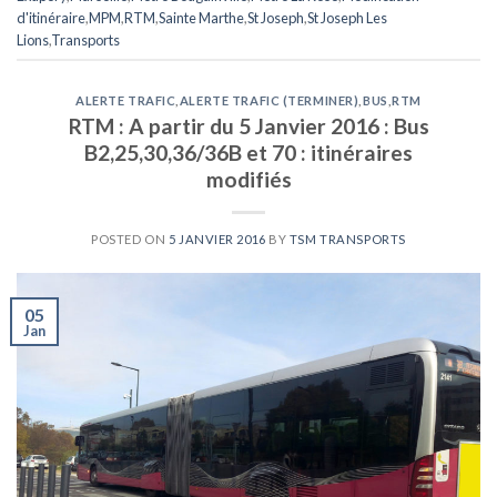
d'itinéraire
,
MPM
,
RTM
,
Sainte Marthe
,
St Joseph
,
St Joseph Les
Lions
,
Transports
ALERTE TRAFIC
,
ALERTE TRAFIC (TERMINER)
,
BUS
,
RTM
RTM : A partir du 5 Janvier 2016 : Bus
B2,25,30,36/36B et 70 : itinéraires
modifiés
POSTED ON
5 JANVIER 2016
BY
TSM TRANSPORTS
05
Jan