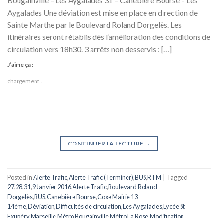
Bougainville – Les Aygalades 31 – Canebière Bourse – Les
Aygalades Une déviation est mise en place en direction de
Sainte Marthe par le Boulevard Roland Dorgelès. Les
itinéraires seront rétablis dès l’amélioration des conditions de
circulation vers 18h30. 3 arrêts non desservis : […]
J’aime ça :
chargement…
CONTINUER LA LECTURE
→
Posted in
Alerte Trafic
,
Alerte Trafic (Terminer)
,
BUS
,
RTM
|
Tagged
27
,
28
,
31
,
9 Janvier 2016
,
Alerte Trafic
,
Boulevard Roland
Dorgelès
,
BUS
,
Canebière Bourse
,
Coxe Mairie 13-
14ème
,
Déviation
,
Difficultés de circulation
,
Les Aygalades
,
Lycée St
Exupéry
,
Marseille
,
Métro Bougainville
,
Métro La Rose
,
Modification