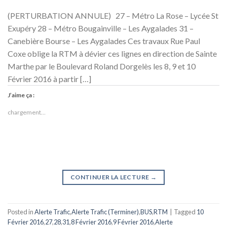
(PERTURBATION ANNULE) 27 – Métro La Rose – Lycée St
Exupéry 28 – Métro Bougainville – Les Aygalades 31 –
Canebière Bourse – Les Aygalades Ces travaux Rue Paul
Coxe oblige la RTM à dévier ces lignes en direction de Sainte
Marthe par le Boulevard Roland Dorgelès les 8, 9 et 10
Février 2016 à partir […]
J’aime ça :
chargement…
CONTINUER LA LECTURE
→
Posted in
Alerte Trafic
,
Alerte Trafic (Terminer)
,
BUS
,
RTM
|
Tagged
10
Février 2016
,
27
,
28
,
31
,
8 Février 2016
,
9 Février 2016
,
Alerte