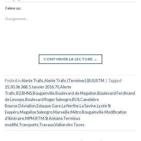
J’aime ça :
chargement…
CONTINUER LA LECTURE
→
Posted in
Alerte Trafic
,
Alerte Trafic (Terminer)
,
BUS
,
RTM
|
Tagged
25
,
30
,
36
,
36B
,
5 Janvier 2016
,
70
,
Alerte
Trafic
,
B2
,
BHNS
,
Bougainville
,
Boulevard de Magallon
,
Boulevard Ferdinand
de Lesseps
,
Boulevard Roger Salengro
,
BUS
,
Canebière
Bourse
,
Déviation
,
Estaque Gare
,
La Nerthe
,
La Savine
,
Lycée St
Exupéry
,
Magallon Salengro
,
Marseille
,
Métro Bougainville
,
Modification
d'itinéraire
,
MPM
,
RTM
,
St Antoine
,
Terminus
modifié
,
Transports
,
Travaux
,
Vallon des Tuves