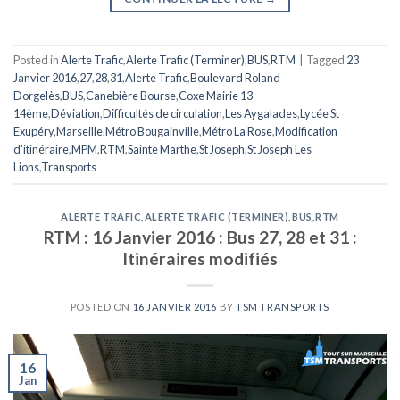
Posted in
Alerte Trafic
,
Alerte Trafic (Terminer)
,
BUS
,
RTM
|
Tagged
23
Janvier 2016
,
27
,
28
,
31
,
Alerte Trafic
,
Boulevard Roland
Dorgelès
,
BUS
,
Canebière Bourse
,
Coxe Mairie 13-
14ème
,
Déviation
,
Difficultés de circulation
,
Les Aygalades
,
Lycée St
Exupéry
,
Marseille
,
Métro Bougainville
,
Métro La Rose
,
Modification
d'itinéraire
,
MPM
,
RTM
,
Sainte Marthe
,
St Joseph
,
St Joseph Les
Lions
,
Transports
ALERTE TRAFIC
,
ALERTE TRAFIC (TERMINER)
,
BUS
,
RTM
RTM : 16 Janvier 2016 : Bus 27, 28 et 31 :
Itinéraires modifiés
POSTED ON
16 JANVIER 2016
BY
TSM TRANSPORTS
16
Jan