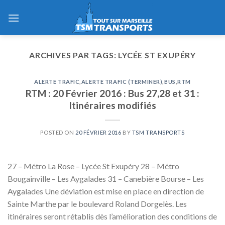
Skip
to
content
ARCHIVES PAR TAGS:
LYCÉE ST EXUPÉRY
ALERTE TRAFIC
,
ALERTE TRAFIC (TERMINER)
,
BUS
,
RTM
RTM : 20 Février 2016 : Bus 27,28 et 31 :
Itinéraires modifiés
POSTED ON
20 FÉVRIER 2016
BY
TSM TRANSPORTS
27 – Métro La Rose – Lycée St Exupéry 28 – Métro
Bougainville – Les Aygalades 31 – Canebière Bourse – Les
Aygalades Une déviation est mise en place en direction de
Sainte Marthe par le boulevard Roland Dorgelès. Les
itinéraires seront rétablis dès l’amélioration des conditions de