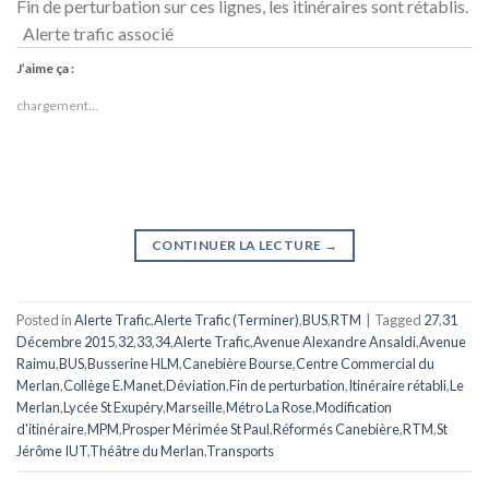
Fin de perturbation sur ces lignes, les itinéraires sont rétablis.
Alerte trafic associé
J’aime ça :
chargement…
CONTINUER LA LECTURE
→
Posted in
Alerte Trafic
,
Alerte Trafic (Terminer)
,
BUS
,
RTM
|
Tagged
27
,
31
Décembre 2015
,
32
,
33
,
34
,
Alerte Trafic
,
Avenue Alexandre Ansaldi
,
Avenue
Raimu
,
BUS
,
Busserine HLM
,
Canebière Bourse
,
Centre Commercial du
Merlan
,
Collège E.Manet
,
Déviation
,
Fin de perturbation
,
Itinéraire rétabli
,
Le
Merlan
,
Lycée St Exupéry
,
Marseille
,
Métro La Rose
,
Modification
d'itinéraire
,
MPM
,
Prosper Mérimée St Paul
,
Réformés Canebière
,
RTM
,
St
Jérôme IUT
,
Théâtre du Merlan
,
Transports