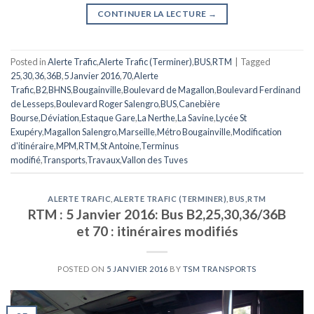
CONTINUER LA LECTURE
→
Posted in
Alerte Trafic
,
Alerte Trafic (Terminer)
,
BUS
,
RTM
|
Tagged
25
,
30
,
36
,
36B
,
5 Janvier 2016
,
70
,
Alerte
Trafic
,
B2
,
BHNS
,
Bougainville
,
Boulevard de Magallon
,
Boulevard Ferdinand
de Lesseps
,
Boulevard Roger Salengro
,
BUS
,
Canebière
Bourse
,
Déviation
,
Estaque Gare
,
La Nerthe
,
La Savine
,
Lycée St
Exupéry
,
Magallon Salengro
,
Marseille
,
Métro Bougainville
,
Modification
d'itinéraire
,
MPM
,
RTM
,
St Antoine
,
Terminus
modifié
,
Transports
,
Travaux
,
Vallon des Tuves
ALERTE TRAFIC
,
ALERTE TRAFIC (TERMINER)
,
BUS
,
RTM
RTM : 5 Janvier 2016: Bus B2,25,30,36/36B
et 70 : itinéraires modifiés
POSTED ON
5 JANVIER 2016
BY
TSM TRANSPORTS