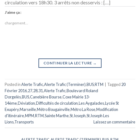
circulation vers 18h30. 3 arrêts non desservis : […]
J’aime ça :
chargement…
CONTINUER LA LECTURE
→
Posted in
Alerte Trafic
,
Alerte Trafic (Terminer)
,
BUS
,
RTM
|
Tagged
20
Février 2016
,
27
,
28
,
31
,
Alerte Trafic
,
Boulevard Roland
Dorgelès
,
BUS
,
Canebière Bourse
,
Coxe Mairie 13-
14ème
,
Déviation
,
Difficultés de circulation
,
Les Aygalades
,
Lycée St
Exupéry
,
Marseille
,
Métro Bougainville
,
Métro La Rose
,
Modification
d'itinéraire
,
MPM
,
RTM
,
Sainte Marthe
,
St Joseph
,
St Joseph Les
Lions
,
Transports
Laissez un commentaire
ALERTE TRAFIC
,
ALERTE TRAFIC (TERMINER)
,
BUS
,
RTM