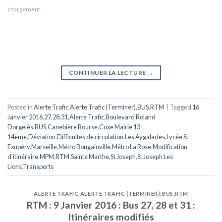
chargement…
CONTINUER LA LECTURE
→
Posted in
Alerte Trafic
,
Alerte Trafic (Terminer)
,
BUS
,
RTM
|
Tagged
16
Janvier 2016
,
27
,
28
,
31
,
Alerte Trafic
,
Boulevard Roland
Dorgelès
,
BUS
,
Canebière Bourse
,
Coxe Mairie 13-
14ème
,
Déviation
,
Difficultés de circulation
,
Les Aygalades
,
Lycée St
Exupéry
,
Marseille
,
Métro Bougainville
,
Métro La Rose
,
Modification
d'itinéraire
,
MPM
,
RTM
,
Sainte Marthe
,
St Joseph
,
St Joseph Les
Lions
,
Transports
ALERTE TRAFIC
,
ALERTE TRAFIC (TERMINER)
,
BUS
,
RTM
RTM : 9 Janvier 2016 : Bus 27, 28 et 31 :
Itinéraires modifiés