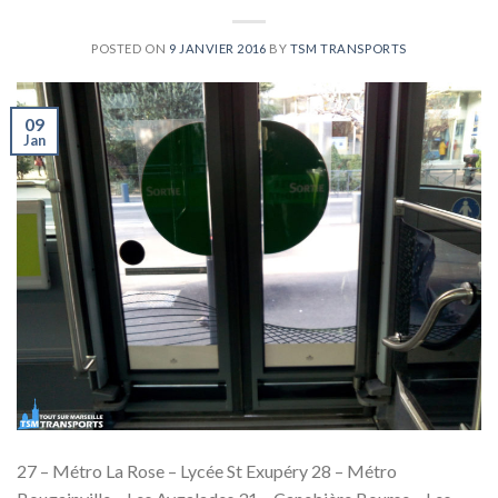
POSTED ON
9 JANVIER 2016
BY
TSM TRANSPORTS
09
Jan
27 – Métro La Rose – Lycée St Exupéry 28 – Métro