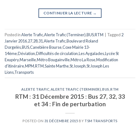
CONTINUER LA LECTURE
→
Posted in
Alerte Trafic
,
Alerte Trafic (Terminer)
,
BUS
,
RTM
|
Tagged
2
Janvier 2016
,
27
,
28
,
31
,
Alerte Trafic
,
Boulevard Roland
Dorgelès
,
BUS
,
Canebière Bourse
,
Coxe Mairie 13-
14ème
,
Déviation
,
Difficultés de circulation
,
Les Aygalades
,
Lycée St
Exupéry
,
Marseille
,
Métro Bougainville
,
Métro La Rose
,
Modification
d'itinéraire
,
MPM
,
RTM
,
Sainte Marthe
,
St Joseph
,
St Joseph Les
Lions
,
Transports
ALERTE TRAFIC
,
ALERTE TRAFIC (TERMINER)
,
BUS
,
RTM
RTM : 31 Décembre 2015 : Bus 27, 32, 33
et 34 : Fin de perturbation
POSTED ON
31 DÉCEMBRE 2015
BY
TSM TRANSPORTS