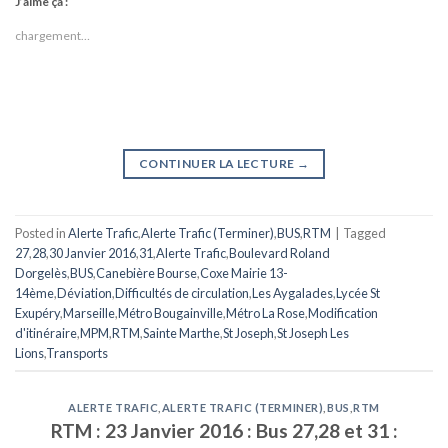
J’aime ça :
chargement…
CONTINUER LA LECTURE
→
Posted in
Alerte Trafic
,
Alerte Trafic (Terminer)
,
BUS
,
RTM
|
Tagged
27
,
28
,
30 Janvier 2016
,
31
,
Alerte Trafic
,
Boulevard Roland
Dorgelès
,
BUS
,
Canebière Bourse
,
Coxe Mairie 13-
14ème
,
Déviation
,
Difficultés de circulation
,
Les Aygalades
,
Lycée St
Exupéry
,
Marseille
,
Métro Bougainville
,
Métro La Rose
,
Modification
d'itinéraire
,
MPM
,
RTM
,
Sainte Marthe
,
St Joseph
,
St Joseph Les
Lions
,
Transports
ALERTE TRAFIC
,
ALERTE TRAFIC (TERMINER)
,
BUS
,
RTM
RTM : 23 Janvier 2016 : Bus 27,28 et 31 :