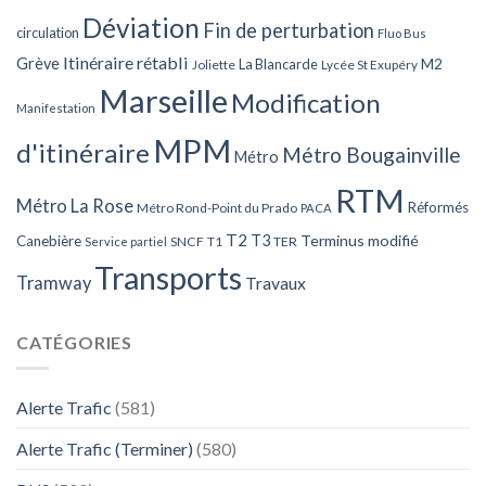
Déviation
Fin de perturbation
circulation
Fluo Bus
Itinéraire rétabli
Grève
La Blancarde
M2
Joliette
Lycée St Exupéry
Marseille
Modification
Manifestation
MPM
d'itinéraire
Métro Bougainville
Métro
RTM
Métro La Rose
Réformés
Métro Rond-Point du Prado
PACA
T2
T3
Terminus modifié
Canebière
SNCF
T1
TER
Service partiel
Transports
Tramway
Travaux
CATÉGORIES
Alerte Trafic
(581)
Alerte Trafic (Terminer)
(580)