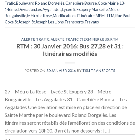
Trafic
,
Boulevard Roland Dorgelès
,
Canebière Bourse
,
Coxe Mairie 13-
14ème
,
Déviation
,
Les Aygalades
,
Lycée St Exupéry
,
Marseille
,
Métro
Bougainville
,
Métro La Rose
,
Modification d'itinéraire
,
MPM
,
RTM
,
Rue Paul
Coxe
,
St Joseph
,
St Joseph Les Lions
,
Transports
,
Travaux
ALERTE TRAFIC
,
ALERTE TRAFIC (TERMINER)
,
BUS
,
RTM
RTM : 30 Janvier 2016: Bus 27,28 et 31 :
Itinéraires modifiés
POSTED ON
30 JANVIER 2016
BY
TSM TRANSPORTS
27 – Métro La Rose – Lycée St Exupéry 28 – Métro
Bougainville – Les Aygalades 31 – Canebière Bourse – Les
Aygalades Une déviation est mise en place en direction de
Sainte Marthe par le boulevard Roland Dorgelès. Les
itinéraires seront rétablis dès l’amélioration des conditions de
circulation vers 18h30. 3 arrêts non desservis : […]