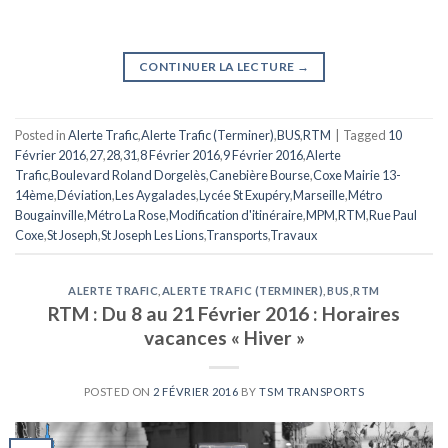
CONTINUER LA LECTURE
→
Posted in
Alerte Trafic
,
Alerte Trafic (Terminer)
,
BUS
,
RTM
|
Tagged
10
Février 2016
,
27
,
28
,
31
,
8 Février 2016
,
9 Février 2016
,
Alerte
Trafic
,
Boulevard Roland Dorgelès
,
Canebière Bourse
,
Coxe Mairie 13-
14ème
,
Déviation
,
Les Aygalades
,
Lycée St Exupéry
,
Marseille
,
Métro
Bougainville
,
Métro La Rose
,
Modification d'itinéraire
,
MPM
,
RTM
,
Rue Paul
Coxe
,
St Joseph
,
St Joseph Les Lions
,
Transports
,
Travaux
ALERTE TRAFIC
,
ALERTE TRAFIC (TERMINER)
,
BUS
,
RTM
RTM : Du 8 au 21 Février 2016 : Horaires
vacances « Hiver »
POSTED ON
2 FÉVRIER 2016
BY
TSM TRANSPORTS