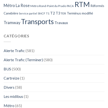
RTM
Métro La Rose
Réformés
Métro Rond-Point du Prado
PACA
T2
T3
Terminus modifié
Canebière
SNCF
T1
TER
Service partiel
Transports
Tramway
Travaux
CATÉGORIES
Alerte Trafic
(581)
Alerte Trafic (Terminer)
(580)
BUS
(500)
Cartreize
(1)
Divers
(58)
Les midibus
(1)
Métro
(65)