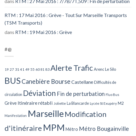
dans
RTM : 27 Mai 2016 : 7/7B/7T,509 : Fin de perturbation
RTM : 17 Mai 2016 : Grève - Tout Sur Marseille Transports
(TSM Transports)
dans
RTM : 19 Mai 2016 : Grève
#@
Alerte Trafic
Arenc Le Silo
27
31
49
55
60
83
19
41
81
BUS
Canebière Bourse
Castellane
Difficultés de
Déviation
Fin de perturbation
circulation
Fluo Bus
Itinéraire rétabli
Grève
La Blancarde
M2
Joliette
Lycée St Exupéry
Marseille
Modification
Manifestation
MPM
d'itinéraire
Métro Bougainville
Métro