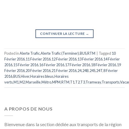
CONTINUER LA LECTURE
→
Posted in
Alerte Trafic
,
Alerte Trafic (Terminer)
,
BUS
,
RTM
|
Tagged
10
Février 2016
,
11 Février 2016
,
12 Février 2016
,
13 Février 2016
,
14 Février
2016
,
15 Février 2016
,
16 Février 2016
,
17 Février 2016
,
18 Février 2016
,
19
Février 2016
,
20 Février 2016
,
21 Février 2016
,
24
,
24B
,
24S
,
24T
,
8 Février
2016
,
BUS
,
Hiver
,
Horaires bleus
,
Horaires
verts
,
M1
,
M2
,
Marseille
,
Métro
,
MPM
,
RTM
,
T1
,
T2
,
T3
,
Tramway
,
Transports
,
Vaca
A PROPOS DE NOUS
Bienvenue dans la section dédiée aux transports de la région