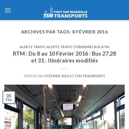
Skip
to
content
ARCHIVES PAR TAGS:
8 FÉVRIER 2016
ALERTE TRAFIC
,
ALERTE TRAFIC (TERMINER)
,
BUS
,
RTM
RTM : Du 8 au 10 Février 2016 : Bus 27,28
et 31 : Itinéraires modifiés
POSTED ON
5 FÉVRIER 2016
BY
TSM TRANSPORTS
05
Fév