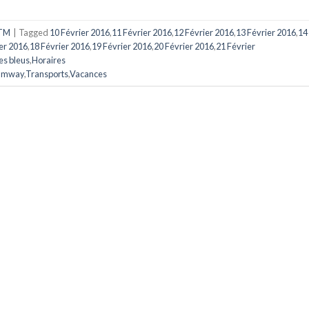
TM
|
Tagged
10 Février 2016
,
11 Février 2016
,
12 Février 2016
,
13 Février 2016
,
14
er 2016
,
18 Février 2016
,
19 Février 2016
,
20 Février 2016
,
21 Février
es bleus
,
Horaires
amway
,
Transports
,
Vacances