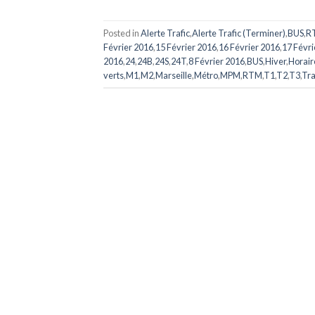
Posted in
Alerte Trafic
,
Alerte Trafic (Terminer)
,
BUS
,
R
Février 2016
,
15 Février 2016
,
16 Février 2016
,
17 Févri
2016
,
24
,
24B
,
24S
,
24T
,
8 Février 2016
,
BUS
,
Hiver
,
Horair
verts
,
M1
,
M2
,
Marseille
,
Métro
,
MPM
,
RTM
,
T1
,
T2
,
T3
,
Tr