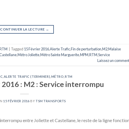
CONTINUER LA LECTURE
→
RTM
|
Tagged
15 Février 2016
,
Alerte Trafic
,
Fin de perturbation
,
M2
,
Malaise
Castellane
,
Métro Joliette
,
Métro Sainte Marguerite
,
MPM
,
RTM
,
Service
Laissez un comment
IC
,
ALERTE TRAFIC (TERMINER)
,
MÉTRO
,
RTM
 2016 : M2 : Service interrompu
ON
15 FÉVRIER 2016
BY
TSM TRANSPORTS
interrompu entre Joliette et Castellane, le reste de la ligne fonctio