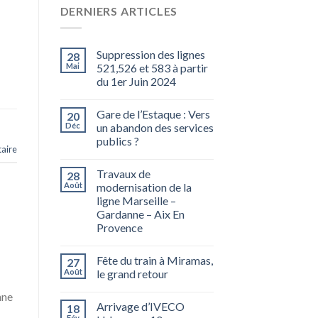
DERNIERS ARTICLES
Suppression des lignes
28
Mai
521,526 et 583 à partir
du 1er Juin 2024
Gare de l’Estaque : Vers
20
Déc
un abandon des services
publics ?
aire
Travaux de
28
Août
modernisation de la
ligne Marseille –
Gardanne – Aix En
Provence
Fête du train à Miramas,
27
Août
le grand retour
nne
Arrivage d’IVECO
18
Fév