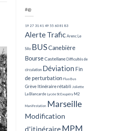
#@
27
31
49
55
60
83
19
41
81
Alerte Trafic
Arenc Le
BUS
Canebière
Silo
Bourse
Castellane
Difficultés de
Déviation
Fin
circulation
de perturbation
Fluo Bus
Itinéraire rétabli
Grève
Joliette
La Blancarde
M2
Lycée St Exupéry
Marseille
Manifestation
Modification
MPM
d'itinéraire