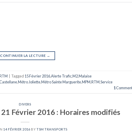
CONTINUER LA LECTURE
→
RTM
|
Tagged
15 Février 2016
,
Alerte Trafic
,
M2
,
Malaise
Castellane
,
Métro Joliette
,
Métro Sainte Marguerite
,
MPM
,
RTM
,
Service
1
Comment
DIVERS
21 Février 2016 : Horaires modifiés
ON
14 FÉVRIER 2016
BY
TSM TRANSPORTS