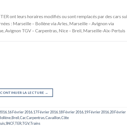
TER ont leurs horaires modifiés ou sont remplacés par des cars su
rnées : Marseille – Bollène via Arles, Marseille – Avignon via
ue, Avignon TGV – Carpentras, Nice – Breil, Marseille-Aix-Pertuis
CONTINUER LA LECTURE
→
 2016
,
16 Février 2016
,
17 Février 2016
,
18 Février 2016
,
19 Février 2016
,
20 Février
Bollène
,
Breil
,
Car
,
Carpentras
,
Cavaillon
,
Côte
tuis
,
SNCF
,
TER
,
TGV
,
Trains