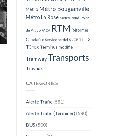
Métro Bougainville
Métro
Métro La Rose
Métro Rond-Point
RTM
Réformés
du Prado
PACA
T2
Canebière
SNCF
T1
Service partiel
T3
Terminus modifié
TER
Transports
Tramway
Travaux
CATÉGORIES
Alerte Trafic
(581)
Alerte Trafic (Terminer)
(580)
BUS
(500)