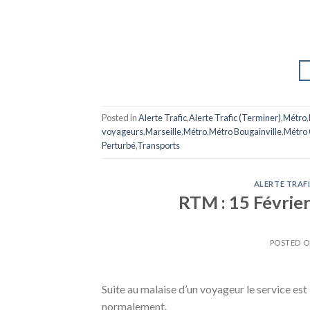
Posted in
Alerte Trafic
,
Alerte Trafic (Terminer)
,
Métro
,
voyageurs
,
Marseille
,
Métro
,
Métro Bougainville
,
Métro 
Perturbé
,
Transports
ALERTE TRAF
RTM : 15 Février
POSTED 
Suite au malaise d’un voyageur le service est 
normalement.