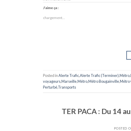
J’aime ça :
chargement…
Posted in
Alerte Trafic
,
Alerte Trafic (Terminer)
,
Métro
,
voyageurs
,
Marseille
,
Métro
,
Métro Bougainville
,
Métro 
Perturbé
,
Transports
TER PACA : Du 14 au 
POSTED 