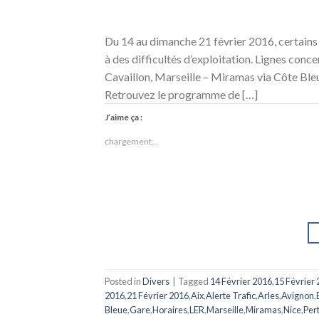
Du 14 au dimanche 21 février 2016, certains 
à des difficultés d’exploitation. Lignes conce
Cavaillon, Marseille – Miramas via Côte Ble
Retrouvez le programme de […]
J’aime ça :
chargement…
Posted in
Divers
|
Tagged
14 Février 2016
,
15 Février
2016
,
21 Février 2016
,
Aix
,
Alerte Trafic
,
Arles
,
Avignon
,
Bleue
,
Gare
,
Horaires
,
LER
,
Marseille
,
Miramas
,
Nice
,
Per