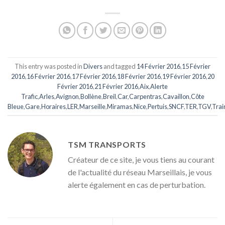
This entry was posted in
Divers
and tagged
14 Février 2016
,
15 Février
2016
,
16 Février 2016
,
17 Février 2016
,
18 Février 2016
,
19 Février 2016
,
20
Février 2016
,
21 Février 2016
,
Aix
,
Alerte
Trafic
,
Arles
,
Avignon
,
Bollène
,
Breil
,
Car
,
Carpentras
,
Cavaillon
,
Côte
Bleue
,
Gare
,
Horaires
,
LER
,
Marseille
,
Miramas
,
Nice
,
Pertuis
,
SNCF
,
TER
,
TGV
,
Trai
TSM TRANSPORTS
Créateur de ce site, je vous tiens au courant
de l'actualité du réseau Marseillais, je vous
alerte également en cas de perturbation.