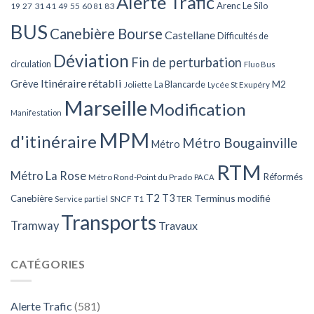
Alerte Trafic
Arenc Le Silo
27
31
49
55
60
83
19
41
81
BUS
Canebière Bourse
Castellane
Difficultés de
Déviation
Fin de perturbation
circulation
Fluo Bus
Itinéraire rétabli
Grève
La Blancarde
M2
Joliette
Lycée St Exupéry
Marseille
Modification
Manifestation
MPM
d'itinéraire
Métro Bougainville
Métro
RTM
Métro La Rose
Réformés
Métro Rond-Point du Prado
PACA
T2
T3
Terminus modifié
Canebière
SNCF
T1
TER
Service partiel
Transports
Tramway
Travaux
CATÉGORIES
Alerte Trafic
(581)