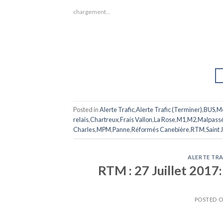
chargement…
Posted in
Alerte Trafic
,
Alerte Trafic (Terminer)
,
BUS
,
M
relais
,
Chartreux
,
Frais Vallon
,
La Rose
,
M1
,
M2
,
Malpass
Charles
,
MPM
,
Panne
,
Réformés Canebière
,
RTM
,
Saint 
ALERTE TRA
RTM : 27 Juillet 2017:
POSTED 