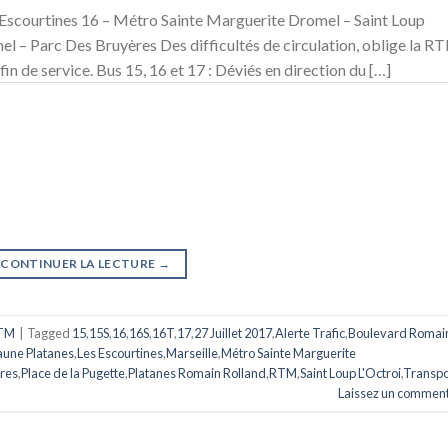
Escourtines 16 – Métro Sainte Marguerite Dromel – Saint Loup
l – Parc Des Bruyères Des difficultés de circulation, oblige la R
a fin de service. Bus 15, 16 et 17 : Déviés en direction du […]
CONTINUER LA LECTURE
→
TM
|
Tagged
15
,
15S
,
16
,
16S
,
16T
,
17
,
27 Juillet 2017
,
Alerte Trafic
,
Boulevard Romai
une Platanes
,
Les Escourtines
,
Marseille
,
Métro Sainte Marguerite
res
,
Place de la Pugette
,
Platanes Romain Rolland
,
RTM
,
Saint Loup L'Octroi
,
Transpo
Laissez un comment