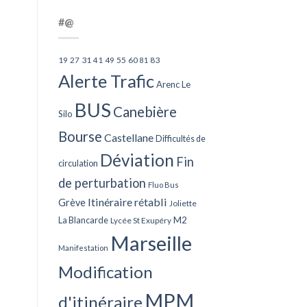
#@
27
31
49
55
60
83
19
41
81
Alerte Trafic
Arenc Le
BUS
Canebière
Silo
Bourse
Castellane
Difficultés de
Déviation
Fin
circulation
de perturbation
Fluo Bus
Itinéraire rétabli
Grève
Joliette
La Blancarde
M2
Lycée St Exupéry
Marseille
Manifestation
Modification
MPM
d'itinéraire