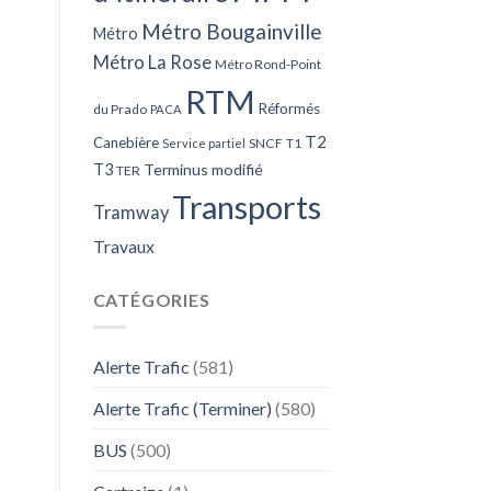
Métro Bougainville
Métro
Métro La Rose
Métro Rond-Point
RTM
Réformés
du Prado
PACA
T2
Canebière
SNCF
T1
Service partiel
T3
Terminus modifié
TER
Transports
Tramway
Travaux
CATÉGORIES
Alerte Trafic
(581)
Alerte Trafic (Terminer)
(580)
BUS
(500)