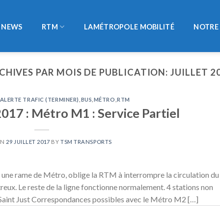
NEWS
RTM
LAMÉTROPOLE MOBILITÉ
NOTRE 
CHIVES PAR MOIS DE PUBLICATION:
JUILLET 2
ALERTE TRAFIC (TERMINER)
,
BUS
,
MÉTRO
,
RTM
2017 : Métro M1 : Service Partiel
ON
29 JUILLET 2017
BY
TSM TRANSPORTS
 une rame de Métro, oblige la RTM à interrompre la circulation du
reux. Le reste de la ligne fonctionne normalement. 4 stations non
é,Saint Just Correspondances possibles avec le Métro M2 […]