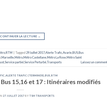
CONTINUER LA LECTURE
→
étro
,
RTM
|
Tagged
29 Juillet 2017
,
Alerte Trafic
,
Avarie
,
BUS
,
Bus
é
,
Marseille
,
Métro
,
Métro Castellane
,
Métro La Rose
,
Métro Saint
Just
,
Service partiel
,
Service Perturbé
,
Transports
Laissez un comment
FIC
,
ALERTE TRAFIC (TERMINER)
,
BUS
,
RTM
 Bus 15,16 et 17 : Itinéraires modifiés
ON
27 JUILLET 2017
BY
TSM TRANSPORTS