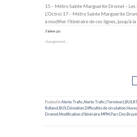
15 – Métro Sainte Marguerite Dromel – Les 
L’Octroi 17 – Métro Sainte Marguerite Drome
à modifier l’itinéraire de ces lignes, jusqu’à l
J’aime ça :
chargement…
Posted in
Alerte Trafic
,
Alerte Trafic (Terminer)
,
BUS
,
R
Rolland
,
BUS
,
Déviation
,
Difficultés de circulation
,
Huvea
Dromel
,
Modification d'itinéraire
,
MPM
,
Parc Des Bruyè