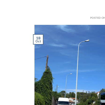
POSTED O
18
Oct