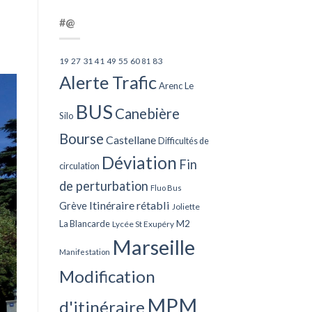
#@
27
31
49
55
60
83
19
41
81
Alerte Trafic
Arenc Le
BUS
Canebière
Silo
Bourse
Castellane
Difficultés de
Déviation
Fin
circulation
de perturbation
Fluo Bus
Itinéraire rétabli
Grève
Joliette
La Blancarde
M2
Lycée St Exupéry
Marseille
Manifestation
Modification
MPM
d'itinéraire