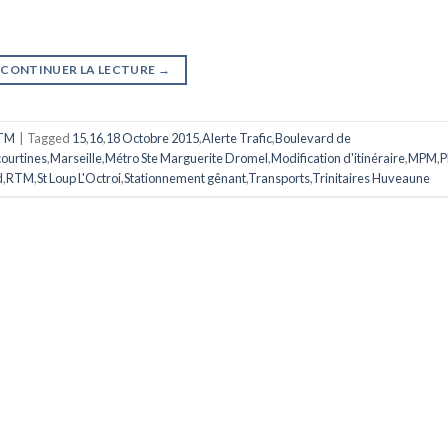
CONTINUER LA LECTURE
→
TM
|
Tagged
15
,
16
,
18 Octobre 2015
,
Alerte Trafic
,
Boulevard de
courtines
,
Marseille
,
Métro Ste Marguerite Dromel
,
Modification d'itinéraire
,
MPM
,
P
d
,
RTM
,
St Loup L'Octroi
,
Stationnement gênant
,
Transports
,
Trinitaires Huveaune