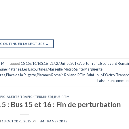
CONTINUER LA LECTURE
→
TM
|
Tagged
15
,
15S
,
16
,
16S
,
16T
,
17
,
27 Juillet 2017
,
Alerte Trafic
,
Boulevard Romai
une Platanes
,
Les Escourtines
,
Marseille
,
Métro Sainte Marguerite
res
,
Place de la Pugette
,
Platanes Romain Rolland
,
RTM
,
Saint Loup L'Octroi
,
Transpo
Laissez un comment
FIC
,
ALERTE TRAFIC (TERMINER)
,
BUS
,
RTM
 : Bus 15 et 16 : Fin de perturbation
N
18 OCTOBRE 2015
BY
TSM TRANSPORTS