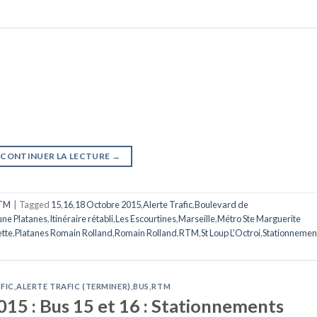
CONTINUER LA LECTURE
→
TM
|
Tagged
15
,
16
,
18 Octobre 2015
,
Alerte Trafic
,
Boulevard de
ne Platanes
,
Itinéraire rétabli
,
Les Escourtines
,
Marseille
,
Métro Ste Marguerite
ette
,
Platanes Romain Rolland
,
Romain Rolland
,
RTM
,
St Loup L'Octroi
,
Stationnemen
FIC
,
ALERTE TRAFIC (TERMINER)
,
BUS
,
RTM
15 : Bus 15 et 16 : Stationnements