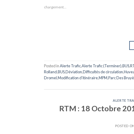
chargement…
Posted in
Alerte Trafic
,
Alerte Trafic (Terminer)
,
BUS
,
R
Rolland
,
BUS
,
Déviation
,
Difficultés de circulation
,
Huvea
Dromel
,
Modification d'itinéraire
,
MPM
,
Parc Des Bruyè
ALERTE TRA
RTM : 18 Octobre 2015
POSTED O