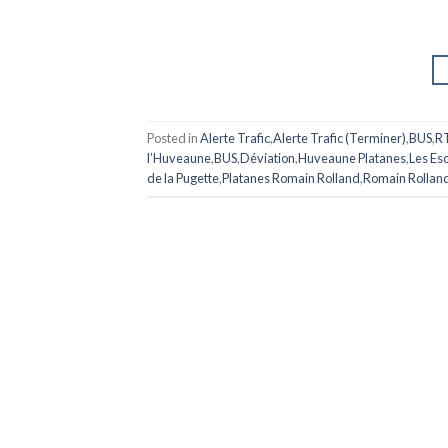
Posted in
Alerte Trafic
,
Alerte Trafic (Terminer)
,
BUS
,
R
l’Huveaune
,
BUS
,
Déviation
,
Huveaune Platanes
,
Les Es
de la Pugette
,
Platanes Romain Rolland
,
Romain Rollan