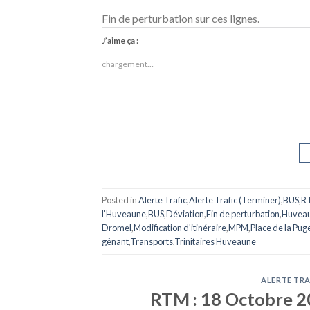
Fin de perturbation sur ces lignes.
J’aime ça :
chargement…
Posted in
Alerte Trafic
,
Alerte Trafic (Terminer)
,
BUS
,
R
l’Huveaune
,
BUS
,
Déviation
,
Fin de perturbation
,
Huveau
Dromel
,
Modification d'itinéraire
,
MPM
,
Place de la Pug
gênant
,
Transports
,
Trinitaires Huveaune
ALERTE TRA
RTM : 18 Octobre 20