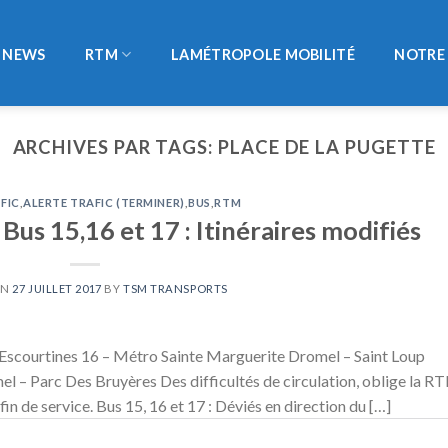
NEWS
RTM
LAMÉTROPOLE MOBILITÉ
NOTRE 
ARCHIVES PAR TAGS:
PLACE DE LA PUGETTE
FIC
,
ALERTE TRAFIC (TERMINER)
,
BUS
,
RTM
 Bus 15,16 et 17 : Itinéraires modifiés
ON
27 JUILLET 2017
BY
TSM TRANSPORTS
Escourtines 16 – Métro Sainte Marguerite Dromel – Saint Loup
l – Parc Des Bruyères Des difficultés de circulation, oblige la R
a fin de service. Bus 15, 16 et 17 : Déviés en direction du […]