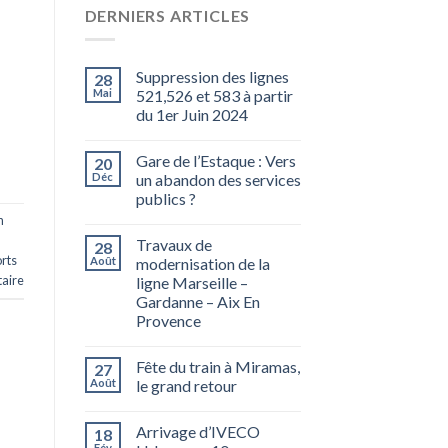
DERNIERS ARTICLES
Suppression des lignes
28
Mai
521,526 et 583 à partir
du 1er Juin 2024
Gare de l’Estaque : Vers
20
Déc
un abandon des services
publics ?
n
Travaux de
28
rts
Août
modernisation de la
aire
ligne Marseille –
Gardanne – Aix En
Provence
Fête du train à Miramas,
27
Août
le grand retour
Arrivage d’IVECO
18
Fév