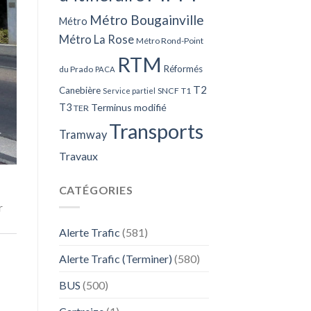
Métro Bougainville
Métro
Métro La Rose
Métro Rond-Point
RTM
Réformés
du Prado
PACA
T2
Canebière
SNCF
T1
Service partiel
T3
Terminus modifié
TER
Transports
Tramway
Travaux
CATÉGORIES
r
Alerte Trafic
(581)
Alerte Trafic (Terminer)
(580)
BUS
(500)