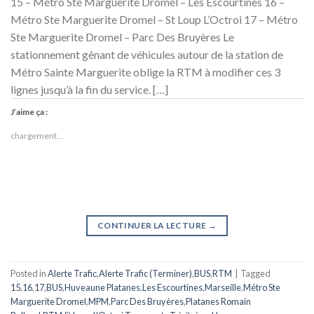
15 – Métro Ste Marguerite Dromel – Les Escourtines 16 –
Métro Ste Marguerite Dromel – St Loup L’Octroi 17 – Métro
Ste Marguerite Dromel – Parc Des Bruyères Le
stationnement gênant de véhicules autour de la station de
Métro Sainte Marguerite oblige la RTM à modifier ces 3
lignes jusqu’à la fin du service. […]
J’aime ça :
chargement…
CONTINUER LA LECTURE
→
Posted in
Alerte Trafic
,
Alerte Trafic (Terminer)
,
BUS
,
RTM
|
Tagged
15
,
16
,
17
,
BUS
,
Huveaune Platanes
,
Les Escourtines
,
Marseille
,
Métro Ste
Marguerite Dromel
,
MPM
,
Parc Des Bruyères
,
Platanes Romain