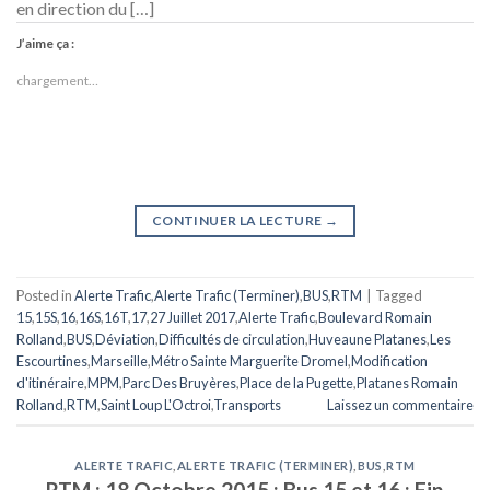
en direction du […]
J’aime ça :
chargement…
CONTINUER LA LECTURE
→
Posted in
Alerte Trafic
,
Alerte Trafic (Terminer)
,
BUS
,
RTM
|
Tagged
15
,
15S
,
16
,
16S
,
16T
,
17
,
27 Juillet 2017
,
Alerte Trafic
,
Boulevard Romain
Rolland
,
BUS
,
Déviation
,
Difficultés de circulation
,
Huveaune Platanes
,
Les
Escourtines
,
Marseille
,
Métro Sainte Marguerite Dromel
,
Modification
d'itinéraire
,
MPM
,
Parc Des Bruyères
,
Place de la Pugette
,
Platanes Romain
Rolland
,
RTM
,
Saint Loup L'Octroi
,
Transports
Laissez un commentaire
ALERTE TRAFIC
,
ALERTE TRAFIC (TERMINER)
,
BUS
,
RTM
RTM : 18 Octobre 2015 : Bus 15 et 16 : Fin