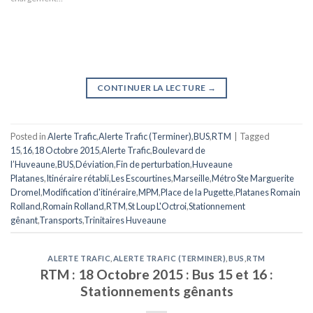
CONTINUER LA LECTURE
→
Posted in
Alerte Trafic
,
Alerte Trafic (Terminer)
,
BUS
,
RTM
|
Tagged
15
,
16
,
18 Octobre 2015
,
Alerte Trafic
,
Boulevard de
l’Huveaune
,
BUS
,
Déviation
,
Fin de perturbation
,
Huveaune
Platanes
,
Itinéraire rétabli
,
Les Escourtines
,
Marseille
,
Métro Ste Marguerite
Dromel
,
Modification d'itinéraire
,
MPM
,
Place de la Pugette
,
Platanes Romain
Rolland
,
Romain Rolland
,
RTM
,
St Loup L'Octroi
,
Stationnement
gênant
,
Transports
,
Trinitaires Huveaune
ALERTE TRAFIC
,
ALERTE TRAFIC (TERMINER)
,
BUS
,
RTM
RTM : 18 Octobre 2015 : Bus 15 et 16 :
Stationnements gênants