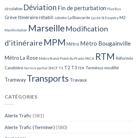
Déviation
Fin de perturbation
circulation
Fluo Bus
Itinéraire rétabli
Grève
La Blancarde
M2
Joliette
Lycée St Exupéry
Marseille
Modification
Manifestation
MPM
d'itinéraire
Métro Bougainville
Métro
RTM
Métro La Rose
Réformés
Métro Rond-Point du Prado
PACA
T2
T3
Terminus modifié
Canebière
SNCF
T1
TER
Service partiel
Transports
Tramway
Travaux
CATÉGORIES
Alerte Trafic
(581)
Alerte Trafic (Terminer)
(580)