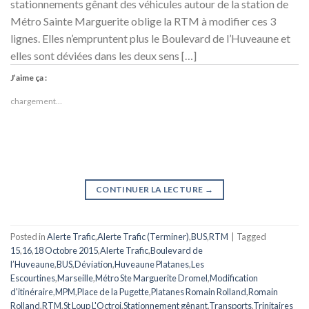
stationnements gênant des véhicules autour de la station de
Métro Sainte Marguerite oblige la RTM à modifier ces 3
lignes. Elles n’empruntent plus le Boulevard de l’Huveaune et
elles sont déviées dans les deux sens […]
J’aime ça :
chargement…
CONTINUER LA LECTURE
→
Posted in
Alerte Trafic
,
Alerte Trafic (Terminer)
,
BUS
,
RTM
|
Tagged
15
,
16
,
18 Octobre 2015
,
Alerte Trafic
,
Boulevard de
l’Huveaune
,
BUS
,
Déviation
,
Huveaune Platanes
,
Les
Escourtines
,
Marseille
,
Métro Ste Marguerite Dromel
,
Modification
d'itinéraire
,
MPM
,
Place de la Pugette
,
Platanes Romain Rolland
,
Romain
Rolland
,
RTM
,
St Loup L'Octroi
,
Stationnement gênant
,
Transports
,
Trinitaires