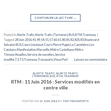
CONTINUER LA LECTURE
→
Posted in
Alerte Trafic
,
Alerte Trafic (Terminer)
,
BUS
,
RTM
,
Tramway
|
Tagged
28 Juin 2016
,
41
,
49
,
54
,
55
,
57
,
60
,
61
,
80
,
81
,
82
,
82S
,
83
,
Boulevard
Salvator
,
BUS
,
Cours Lieutaud
,
Cours Pierre Puget
,
La Canebière
,
Les
Catalans
,
Manifestation
,
Marseille
,
Métro Castellane
,
Métro
Timone
,
Noailles
,
Service de navettes
,
Service
modifié
,
T2
,
T3
,
Tramway
,
Transports
,
Vieux Port
Laissez un commentaire
ALERTE TRAFIC
,
ALERTE TRAFIC
(TERMINER)
,
BUS
,
RTM
,
TRAMWAY
RTM : 11 Juin 2016 : Services modifiés en
centre ville
POSTED ON
11 JUIN 2016
BY
TSM TRANSPORTS