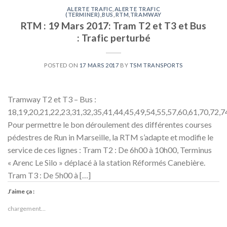
ALERTE TRAFIC
,
ALERTE TRAFIC
(TERMINER)
,
BUS
,
RTM
,
TRAMWAY
RTM : 19 Mars 2017: Tram T2 et T3 et Bus
: Trafic perturbé
POSTED ON
17 MARS 2017
BY
TSM TRANSPORTS
Tramway T2 et T3 – Bus :
18,19,20,21,22,23,31,32,35,41,44,45,49,54,55,57,60,61,70,72,7
Pour permettre le bon déroulement des différentes courses
pédestres de Run in Marseille, la RTM s’adapte et modifie le
service de ces lignes : Tram T2 : De 6h00 à 10h00, Terminus
« Arenc Le Silo » déplacé à la station Réformés Canebière.
Tram T3 : De 5h00 à […]
J’aime ça :
chargement…