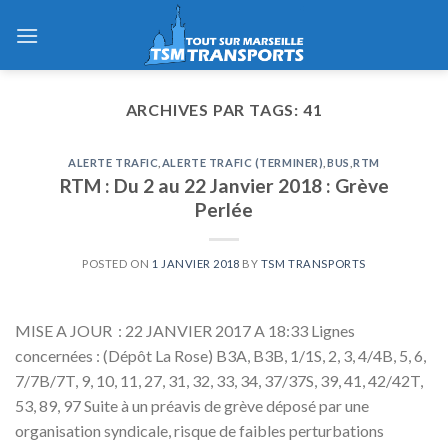
Skip
to
content
ARCHIVES PAR TAGS:
41
ALERTE TRAFIC
,
ALERTE TRAFIC (TERMINER)
,
BUS
,
RTM
RTM : Du 2 au 22 Janvier 2018 : Grève
Perlée
POSTED ON
1 JANVIER 2018
BY
TSM TRANSPORTS
MISE A JOUR : 22 JANVIER 2017 A 18:33 Lignes
concernées : (Dépôt La Rose) B3A, B3B, 1/1S, 2, 3, 4/4B, 5, 6,
7/7B/7T, 9, 10, 11, 27, 31, 32, 33, 34, 37/37S, 39, 41, 42/42T,
53, 89, 97 Suite à un préavis de grève déposé par une
organisation syndicale, risque de faibles perturbations