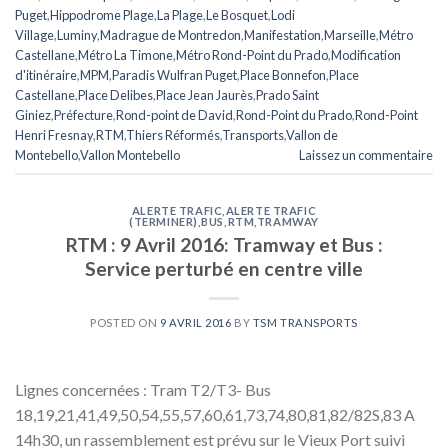
Puget
,
Hippodrome Plage
,
La Plage
,
Le Bosquet
,
Lodi
Village
,
Luminy
,
Madrague de Montredon
,
Manifestation
,
Marseille
,
Métro
Castellane
,
Métro La Timone
,
Métro Rond-Point du Prado
,
Modification
d'itinéraire
,
MPM
,
Paradis Wulfran Puget
,
Place Bonnefon
,
Place
Castellane
,
Place Delibes
,
Place Jean Jaurès
,
Prado Saint
Giniez
,
Préfecture
,
Rond-point de David
,
Rond-Point du Prado
,
Rond-Point
Henri Fresnay
,
RTM
,
Thiers Réformés
,
Transports
,
Vallon de
Montebello
,
Vallon Montebello
Laissez un commentaire
ALERTE TRAFIC
,
ALERTE TRAFIC
(TERMINER)
,
BUS
,
RTM
,
TRAMWAY
RTM : 9 Avril 2016: Tramway et Bus :
Service perturbé en centre ville
POSTED ON
9 AVRIL 2016
BY
TSM TRANSPORTS
Lignes concernées : Tram T2/T3- Bus
18,19,21,41,49,50,54,55,57,60,61,73,74,80,81,82/82S,83 A
14h30, un rassemblement est prévu sur le Vieux Port suivi