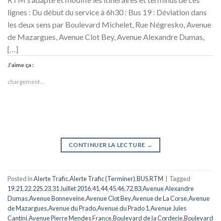
lignes : Du début du service à 6h30 : Bus 19 : Déviation dans
les deux sens par Boulevard Michelet, Rue Négresko, Avenue
de Mazargues, Avenue Clot Bey, Avenue Alexandre Dumas,
[…]
J’aime ça :
chargement…
CONTINUER LA LECTURE
→
Posted in
Alerte Trafic
,
Alerte Trafic (Terminer)
,
BUS
,
RTM
|
Tagged
19
,
21
,
22
,
22S
,
23
,
31 Juillet 2016
,
41
,
44
,
45
,
46
,
72
,
83
,
Avenue Alexandre
Dumas
,
Avenue Bonneveine
,
Avenue Clot Bey
,
Avenue de La Corse
,
Avenue
de Mazargues
,
Avenue du Prado
,
Avenue du Prado 1
,
Avenue Jules
Cantini
,
Avenue Pierre Mendes France
,
Boulevard de la Corderie
,
Boulevard