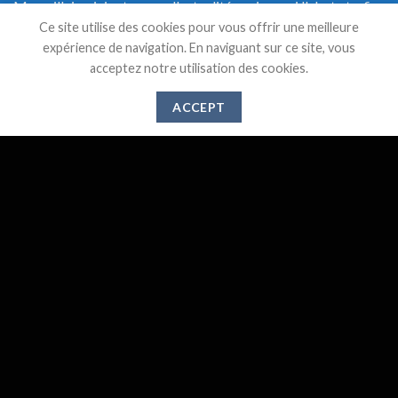
Marseillaise, ici retrouvez l'actualité, mais aussi l'alerte trafic
Ce site utilise des cookies pour vous offrir une meilleure
en temps réel et une documentation précise sur les transports
expérience de navigation. En naviguant sur ce site, vous
de Marseille.
acceptez notre utilisation des cookies.
ACCEPT
DERNIERS ARTICLES
Suppression des lignes 521,526 et 583 à partir du 1er
28
Mai
Juin 2024
Gare de l’Estaque : Vers un abandon des services
20
Déc
publics ?
Travaux de modernisation de la ligne Marseille –
28
Août
Gardanne – Aix En Provence
Fête du train à Miramas, le grand retour
27
Août