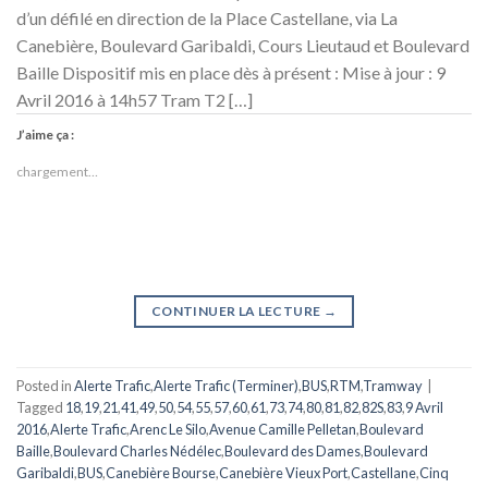
d’un défilé en direction de la Place Castellane, via La
Canebière, Boulevard Garibaldi, Cours Lieutaud et Boulevard
Baille Dispositif mis en place dès à présent : Mise à jour : 9
Avril 2016 à 14h57 Tram T2 […]
J’aime ça :
chargement…
CONTINUER LA LECTURE
→
Posted in
Alerte Trafic
,
Alerte Trafic (Terminer)
,
BUS
,
RTM
,
Tramway
|
Tagged
18
,
19
,
21
,
41
,
49
,
50
,
54
,
55
,
57
,
60
,
61
,
73
,
74
,
80
,
81
,
82
,
82S
,
83
,
9 Avril
2016
,
Alerte Trafic
,
Arenc Le Silo
,
Avenue Camille Pelletan
,
Boulevard
Baille
,
Boulevard Charles Nédélec
,
Boulevard des Dames
,
Boulevard
Garibaldi
,
BUS
,
Canebière Bourse
,
Canebière Vieux Port
,
Castellane
,
Cinq