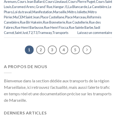
Avenues
,
Cours Jean Ballard
,
Cours Lieutaud
,
Cours Pierre Puget
,
Cours Saint
Louis
,
Euromed Arenc
,
Grand' Rue
,
Hangar J1
,
La Blancarde
,
La Canebière
,
Le
Pharo
,
Loi du travail
,
Manifestation
,
Marseille
,
Métro Joliette
,
Métro
Périer
,
MuCEM Saint Jean
,
Place Castellane
,
Place Marceau
,
Réformés
Canebière
,
Rue Bir Hakeim
,
Rue Bonneterie
,
Rue Coutellerie
,
Rue des
Fabres
,
Rue Henri Barbusse
,
Rue Henri Fiocca
,
Rue Sainte Barbe
,
Sadi
Carnot
,
Saint Just
,
T2
,
T3
,
Tramway
,
Transports
Laissez un commentaire
1
2
3
4
5
A PROPOS DE NOUS
Bienvenue dans la section dédiée aux transports de la région
Marseillaise, ici retrouvez l’actualité, mais aussi l’alerte trafic
en temps réel et une documentation précise sur les transports
de Marseille.
DERNIERS ARTICLES