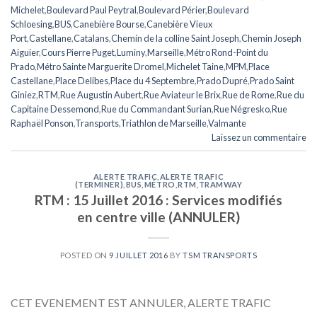
Michelet
,
Boulevard Paul Peytral
,
Boulevard Périer
,
Boulevard
Schloesing
,
BUS
,
Canebière Bourse
,
Canebière Vieux
Port
,
Castellane
,
Catalans
,
Chemin de la colline Saint Joseph
,
Chemin Joseph
Aiguier
,
Cours Pierre Puget
,
Luminy
,
Marseille
,
Métro Rond-Point du
Prado
,
Métro Sainte Marguerite Dromel
,
Michelet Taine
,
MPM
,
Place
Castellane
,
Place Delibes
,
Place du 4 Septembre
,
Prado Dupré
,
Prado Saint
Giniez
,
RTM
,
Rue Augustin Aubert
,
Rue Aviateur le Brix
,
Rue de Rome
,
Rue du
Capitaine Dessemond
,
Rue du Commandant Surian
,
Rue Négresko
,
Rue
Raphaël Ponson
,
Transports
,
Triathlon de Marseille
,
Valmante
Laissez un commentaire
ALERTE TRAFIC
,
ALERTE TRAFIC
(TERMINER)
,
BUS
,
MÉTRO
,
RTM
,
TRAMWAY
RTM : 15 Juillet 2016 : Services modifiés
en centre ville (ANNULER)
POSTED ON
9 JUILLET 2016
BY
TSM TRANSPORTS
CET EVENEMENT EST ANNULER, ALERTE TRAFIC