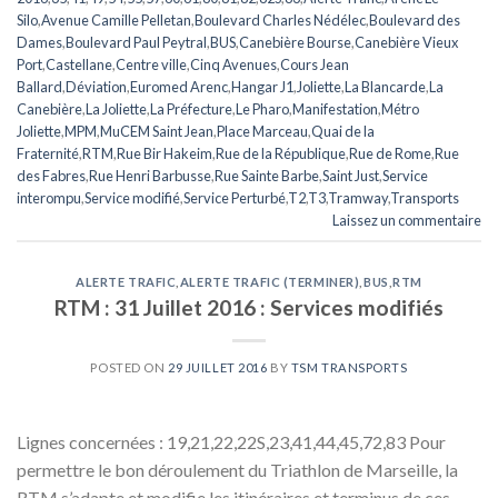
Silo
,
Avenue Camille Pelletan
,
Boulevard Charles Nédélec
,
Boulevard des
Dames
,
Boulevard Paul Peytral
,
BUS
,
Canebière Bourse
,
Canebière Vieux
Port
,
Castellane
,
Centre ville
,
Cinq Avenues
,
Cours Jean
Ballard
,
Déviation
,
Euromed Arenc
,
Hangar J1
,
Joliette
,
La Blancarde
,
La
Canebière
,
La Joliette
,
La Préfecture
,
Le Pharo
,
Manifestation
,
Métro
Joliette
,
MPM
,
MuCEM Saint Jean
,
Place Marceau
,
Quai de la
Fraternité
,
RTM
,
Rue Bir Hakeim
,
Rue de la République
,
Rue de Rome
,
Rue
des Fabres
,
Rue Henri Barbusse
,
Rue Sainte Barbe
,
Saint Just
,
Service
interompu
,
Service modifié
,
Service Perturbé
,
T2
,
T3
,
Tramway
,
Transports
Laissez un commentaire
ALERTE TRAFIC
,
ALERTE TRAFIC (TERMINER)
,
BUS
,
RTM
RTM : 31 Juillet 2016 : Services modifiés
POSTED ON
29 JUILLET 2016
BY
TSM TRANSPORTS
Lignes concernées : 19,21,22,22S,23,41,44,45,72,83 Pour
permettre le bon déroulement du Triathlon de Marseille, la
RTM s’adapte et modifie les itinéraires et terminus de ces