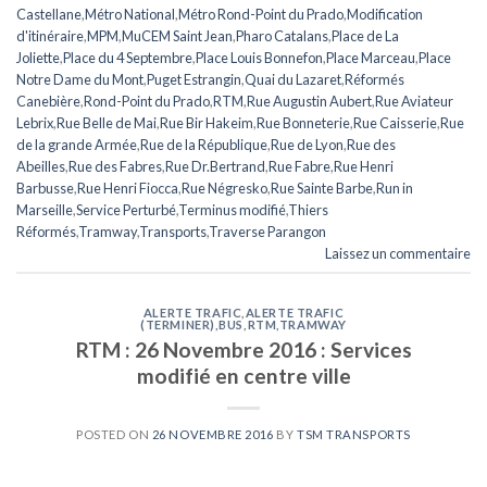
Castellane
,
Métro National
,
Métro Rond-Point du Prado
,
Modification
d'itinéraire
,
MPM
,
MuCEM Saint Jean
,
Pharo Catalans
,
Place de La
Joliette
,
Place du 4 Septembre
,
Place Louis Bonnefon
,
Place Marceau
,
Place
Notre Dame du Mont
,
Puget Estrangin
,
Quai du Lazaret
,
Réformés
Canebière
,
Rond-Point du Prado
,
RTM
,
Rue Augustin Aubert
,
Rue Aviateur
Lebrix
,
Rue Belle de Mai
,
Rue Bir Hakeim
,
Rue Bonneterie
,
Rue Caisserie
,
Rue
de la grande Armée
,
Rue de la République
,
Rue de Lyon
,
Rue des
Abeilles
,
Rue des Fabres
,
Rue Dr.Bertrand
,
Rue Fabre
,
Rue Henri
Barbusse
,
Rue Henri Fiocca
,
Rue Négresko
,
Rue Sainte Barbe
,
Run in
Marseille
,
Service Perturbé
,
Terminus modifié
,
Thiers
Réformés
,
Tramway
,
Transports
,
Traverse Parangon
Laissez un commentaire
ALERTE TRAFIC
,
ALERTE TRAFIC
(TERMINER)
,
BUS
,
RTM
,
TRAMWAY
RTM : 26 Novembre 2016 : Services
modifié en centre ville
POSTED ON
26 NOVEMBRE 2016
BY
TSM TRANSPORTS