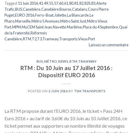
Tagged
11 Juin 2016
,
41
,
49
,
55
,
57
,
60
,
61
,
80
,
81
,
82
,
82S
,
83
,
Alerte
Trafic
,
BUS
,
Canebière
,
Canebière Bourse
,
Catalans
,
Cours Pierre
Puget
,
EURO 2016
,
Ferry-Boat
,
Joliette
,
La Blancarde
,
Le
Pharo
,
Marseille
,
Métro 5 Avenues
,
Métro Saint Just
,
Métro Vieux
Port
,
MPM
,
MuCEM Saint Jean
,
Navette Maritime
,
Place du 4 Septembre
,
Quai
de la Fraternité
,
Réformés
Canebière
,
RTM
,
T2
,
T3
,
Tramway
,
Transports
,
Vieux Port
Laissez un commentaire
BUS
,
MÉTRO
,
NEWS
,
RTM
,
TRAMWAY
RTM : Du 10 Juin au 17 Juillet 2016 :
Dispositif EURO 2016
POSTED ON
2 JUIN 2016
BY
TSM TRANSPORTS
La RTM propose durant l’EURO 2016, le ticket « Pass 24H
Euro 2016 » au tarif de 3,60€ du 10 Juin au 10 Juillet 2016, ce
ticket permet aux supporters un nombre illimité de voyages