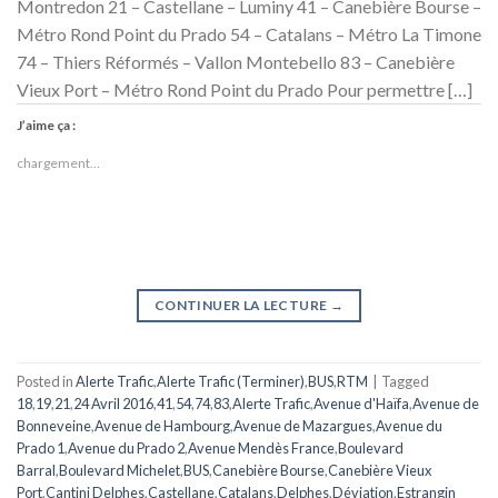
Montredon 21 – Castellane – Luminy 41 – Canebière Bourse –
Métro Rond Point du Prado 54 – Catalans – Métro La Timone
74 – Thiers Réformés – Vallon Montebello 83 – Canebière
Vieux Port – Métro Rond Point du Prado Pour permettre […]
J’aime ça :
chargement…
CONTINUER LA LECTURE
→
Posted in
Alerte Trafic
,
Alerte Trafic (Terminer)
,
BUS
,
RTM
|
Tagged
18
,
19
,
21
,
24 Avril 2016
,
41
,
54
,
74
,
83
,
Alerte Trafic
,
Avenue d'Haïfa
,
Avenue de
Bonneveine
,
Avenue de Hambourg
,
Avenue de Mazargues
,
Avenue du
Prado 1
,
Avenue du Prado 2
,
Avenue Mendès France
,
Boulevard
Barral
,
Boulevard Michelet
,
BUS
,
Canebière Bourse
,
Canebière Vieux
Port
,
Cantini Delphes
,
Castellane
,
Catalans
,
Delphes
,
Déviation
,
Estrangin