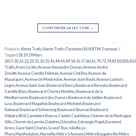
CONTINUER LA LECTURE
→
Posted in
Alerte Trafic
,
Alerte Trafic (Terminer)
,
BUS
,
RTM
,
Tramway
|
Tagged
18
,
19
,
19 Mars
2017
,
20
,
21
,
22
,
23
,
31
,
32
,
35
,
41
,
44
,
45
,
49
,
54
,
55
,
57
,
60
,
61
,
70
,
72
,
74
,
81
,
82
,
82S
,
83
,
Trafic
,
Arenc Le Silo
,
Avenue Alexandre Dumas
,
Avenue André
Zenatti
,
Avenue Camille Pelletan
,
Avenue Clot Bey
,
Avenue de
Mazargues
,
Avenue de Montredon
,
Avenue Jean Bouin
,
Avenue Ludovic
Legre
,
Avenue Saint Jean
,
Boulevard Barry
,
Boulevard Bernabo
,
Boulevard
Camille Blanc
,
Boulevard Charles Nédélec
,
Boulevard de la
Méditerranée
,
Boulevard des Dames
,
Boulevard du Sablier
,
Boulevard
Luce
,
Boulevard Magallon
,
Boulevard Michelet
,
Boulevard
National
,
Boulevard Schloesing
,
Boulevard Shuman
,
Boulevard
Voltaire
,
BUS
,
Canebière Bourse
,
Cantini
,
Castellane
,
Chemin de la Madrague
Ville
,
Chemin du Lancier
,
Delphes
,
Déviation
,
Estrangin Puget
,
Euromed
Arenc
,
Gare Saint Charles
,
Grand' Rue
,
Joliette
,
Le
Pharo
,
Manifestation
,
Marseille
,
Métro 5 Avenues
,
Métro Bougainville
,
Métro