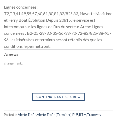
Lignes concernées :
T2,T3,41,49,55,57,60,61,80,81,82/82S,83, Navette Maritime
et Ferry Boat Évolution Depuis 20h15, le service est
interrompu sur les lignes de Bus du secteur Arenc Lignes
concernées : B2-25-28-30-35-36-38-70-72-82/82S-88-95-
96 Les itinéraires et terminus seront rétablis dès que les
conditions le permettront.
J’aime ça :
chargement…
CONTINUER LA LECTURE
→
Posted in
Alerte Trafic
,
Alerte Trafic (Terminer)
,
BUS
,
RTM
,
Tramway
|