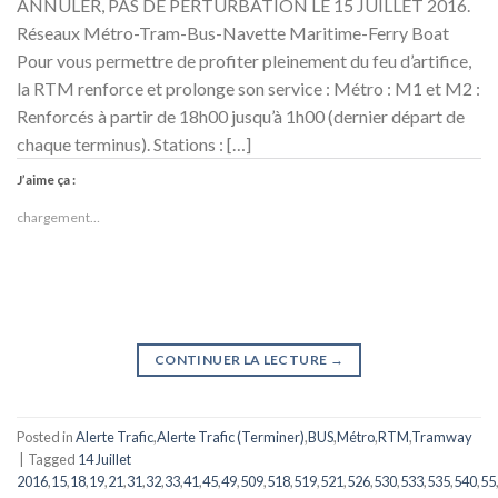
ANNULER, PAS DE PERTURBATION LE 15 JUILLET 2016.
Réseaux Métro-Tram-Bus-Navette Maritime-Ferry Boat
Pour vous permettre de profiter pleinement du feu d’artifice,
la RTM renforce et prolonge son service : Métro : M1 et M2 :
Renforcés à partir de 18h00 jusqu’à 1h00 (dernier départ de
chaque terminus). Stations : […]
J’aime ça :
chargement…
CONTINUER LA LECTURE
→
Posted in
Alerte Trafic
,
Alerte Trafic (Terminer)
,
BUS
,
Métro
,
RTM
,
Tramway
|
Tagged
14 Juillet
2016
,
15
,
18
,
19
,
21
,
31
,
32
,
33
,
41
,
45
,
49
,
509
,
518
,
519
,
521
,
526
,
530
,
533
,
535
,
540
,
55