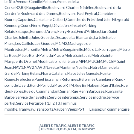
Le Silo
,
Avenue Camille Pelletan
,
Avenue de La
Corse
,
B2
,
B3
,
Bougainville
,
Boulevard Charles Nédélec
,
Boulevard de la
Corderie
,
Boulevard des Dames
,
Boulevard Paul Peytral
,
Canebière
Bourse
,
Capucins
,
Castellane
,
Colbert
,
Corniche du Président John Fitzgerald
Kennedy
,
Cours Pierre Puget
,
Déviation
,
Einstein Parking
Relais
,
Estaque
,
Euromed Arenc
,
Ferry-Boat
,
Feu d'Artifice
,
Gare Saint
Charles
,
Joliette
,
Jules Guesde
,
L'Estaque
,
La Blancarde
,
La Joliette
,
Le
Pharo
,
Les Caillols
,
Les Goudes
,
M1
,
M2
,
Madrague de
Montredon
,
Marseille
,
Métro
,
Métro Bougainville
,
Métro La Fourragère
,
Métro
La Rose
,
Métro Rond-Point du Prado
,
Métro Saint Just
,
Métro Sainte
Marguerite Dromel
,
Modification d'itinéraire
,
MPM
,
MUCEM
,
MuCEM Saint
Jean
,
NAV1
,
NAV2
,
NAV3
,
Navette Maritime
,
Noailles
,
Notre Dame de la
Garde
,
Parking Relais
,
Pharo Catalans
,
Place Jules Guesde
,
Pointe
Rouge
,
Préfecture
,
Puget Estrangin
,
Réformes
,
Réformés Canebière
,
Rond-
point de David
,
Rond-Point du Prado
,
RTM
,
Rue Bir Hakeim
,
Rue d'Italie
,
Rue
des Fabres
,
Rue du Commandant Surian
,
Rue Henri Barbusse
,
Rue Sainte
Barbe
,
Service de navettes
,
Service interompu
,
Service modifié
,
Service
partiel
,
Service Perturbé
,
T1
,
T2
,
T3
,
Terminus
modifié
,
Tramway
,
Transports
,
Vauban
,
Vieux Port
Laissez un commentaire
ALERTE TRAFIC
,
ALERTE TRAFIC
(TERMINER)
,
BUS
,
RTM
,
TRAMWAY