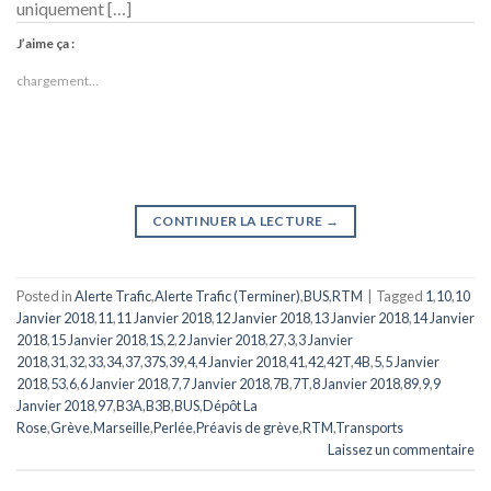
uniquement […]
J’aime ça :
chargement…
CONTINUER LA LECTURE
→
Posted in
Alerte Trafic
,
Alerte Trafic (Terminer)
,
BUS
,
RTM
|
Tagged
1
,
10
,
10
Janvier 2018
,
11
,
11 Janvier 2018
,
12 Janvier 2018
,
13 Janvier 2018
,
14 Janvier
2018
,
15 Janvier 2018
,
1S
,
2
,
2 Janvier 2018
,
27
,
3
,
3 Janvier
2018
,
31
,
32
,
33
,
34
,
37
,
37S
,
39
,
4
,
4 Janvier 2018
,
41
,
42
,
42T
,
4B
,
5
,
5 Janvier
2018
,
53
,
6
,
6 Janvier 2018
,
7
,
7 Janvier 2018
,
7B
,
7T
,
8 Janvier 2018
,
89
,
9
,
9
Janvier 2018
,
97
,
B3A
,
B3B
,
BUS
,
Dépôt La
Rose
,
Grève
,
Marseille
,
Perlée
,
Préavis de grève
,
RTM
,
Transports
Laissez un commentaire