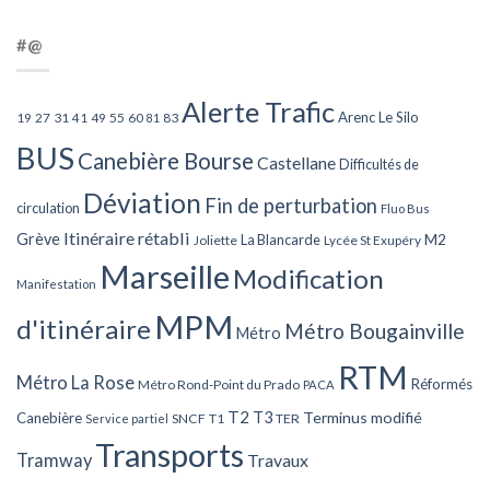
#@
Alerte Trafic
Arenc Le Silo
27
31
49
55
60
83
19
41
81
BUS
Canebière Bourse
Castellane
Difficultés de
Déviation
Fin de perturbation
circulation
Fluo Bus
Itinéraire rétabli
Grève
La Blancarde
M2
Joliette
Lycée St Exupéry
Marseille
Modification
Manifestation
MPM
d'itinéraire
Métro Bougainville
Métro
RTM
Métro La Rose
Réformés
Métro Rond-Point du Prado
PACA
T2
T3
Terminus modifié
Canebière
SNCF
T1
TER
Service partiel
Transports
Tramway
Travaux