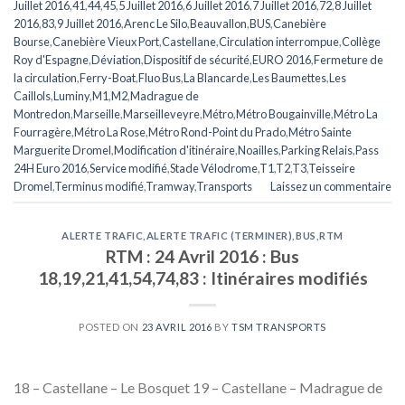
Juillet 2016
,
41
,
44
,
45
,
5 Juillet 2016
,
6 Juillet 2016
,
7 Juillet 2016
,
72
,
8 Juillet
2016
,
83
,
9 Juillet 2016
,
Arenc Le Silo
,
Beauvallon
,
BUS
,
Canebière
Bourse
,
Canebière Vieux Port
,
Castellane
,
Circulation interrompue
,
Collège
Roy d'Espagne
,
Déviation
,
Dispositif de sécurité
,
EURO 2016
,
Fermeture de
la circulation
,
Ferry-Boat
,
Fluo Bus
,
La Blancarde
,
Les Baumettes
,
Les
Caillols
,
Luminy
,
M1
,
M2
,
Madrague de
Montredon
,
Marseille
,
Marseilleveyre
,
Métro
,
Métro Bougainville
,
Métro La
Fourragère
,
Métro La Rose
,
Métro Rond-Point du Prado
,
Métro Sainte
Marguerite Dromel
,
Modification d'itinéraire
,
Noailles
,
Parking Relais
,
Pass
24H Euro 2016
,
Service modifié
,
Stade Vélodrome
,
T1
,
T2
,
T3
,
Teisseire
Dromel
,
Terminus modifié
,
Tramway
,
Transports
Laissez un commentaire
ALERTE TRAFIC
,
ALERTE TRAFIC (TERMINER)
,
BUS
,
RTM
RTM : 24 Avril 2016 : Bus
18,19,21,41,54,74,83 : Itinéraires modifiés
POSTED ON
23 AVRIL 2016
BY
TSM TRANSPORTS
18 – Castellane – Le Bosquet 19 – Castellane – Madrague de