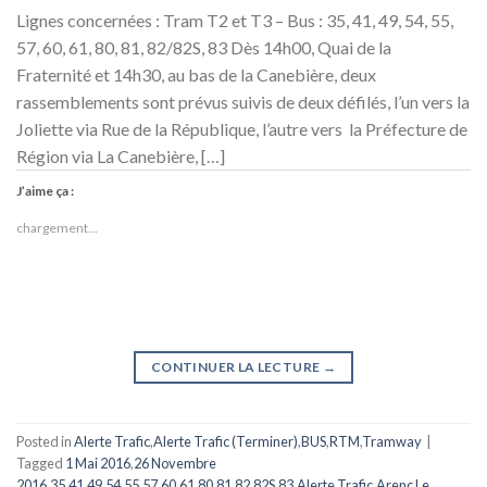
Lignes concernées : Tram T2 et T3 – Bus : 35, 41, 49, 54, 55,
57, 60, 61, 80, 81, 82/82S, 83 Dès 14h00, Quai de la
Fraternité et 14h30, au bas de la Canebière, deux
rassemblements sont prévus suivis de deux défilés, l’un vers la
Joliette via Rue de la République, l’autre vers la Préfecture de
Région via La Canebière, […]
J’aime ça :
chargement…
CONTINUER LA LECTURE
→
Posted in
Alerte Trafic
,
Alerte Trafic (Terminer)
,
BUS
,
RTM
,
Tramway
|
Tagged
1 Mai 2016
,
26 Novembre
2016
,
35
,
41
,
49
,
54
,
55
,
57
,
60
,
61
,
80
,
81
,
82
,
82S
,
83
,
Alerte Trafic
,
Arenc Le