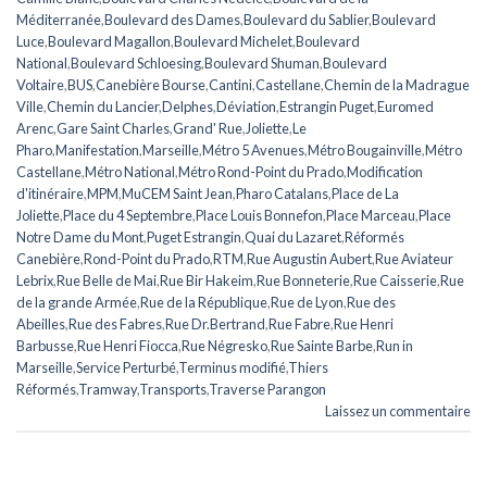
Méditerranée
,
Boulevard des Dames
,
Boulevard du Sablier
,
Boulevard
Luce
,
Boulevard Magallon
,
Boulevard Michelet
,
Boulevard
National
,
Boulevard Schloesing
,
Boulevard Shuman
,
Boulevard
Voltaire
,
BUS
,
Canebière Bourse
,
Cantini
,
Castellane
,
Chemin de la Madrague
Ville
,
Chemin du Lancier
,
Delphes
,
Déviation
,
Estrangin Puget
,
Euromed
Arenc
,
Gare Saint Charles
,
Grand' Rue
,
Joliette
,
Le
Pharo
,
Manifestation
,
Marseille
,
Métro 5 Avenues
,
Métro Bougainville
,
Métro
Castellane
,
Métro National
,
Métro Rond-Point du Prado
,
Modification
d'itinéraire
,
MPM
,
MuCEM Saint Jean
,
Pharo Catalans
,
Place de La
Joliette
,
Place du 4 Septembre
,
Place Louis Bonnefon
,
Place Marceau
,
Place
Notre Dame du Mont
,
Puget Estrangin
,
Quai du Lazaret
,
Réformés
Canebière
,
Rond-Point du Prado
,
RTM
,
Rue Augustin Aubert
,
Rue Aviateur
Lebrix
,
Rue Belle de Mai
,
Rue Bir Hakeim
,
Rue Bonneterie
,
Rue Caisserie
,
Rue
de la grande Armée
,
Rue de la République
,
Rue de Lyon
,
Rue des
Abeilles
,
Rue des Fabres
,
Rue Dr.Bertrand
,
Rue Fabre
,
Rue Henri
Barbusse
,
Rue Henri Fiocca
,
Rue Négresko
,
Rue Sainte Barbe
,
Run in
Marseille
,
Service Perturbé
,
Terminus modifié
,
Thiers
Réformés
,
Tramway
,
Transports
,
Traverse Parangon
Laissez un commentaire