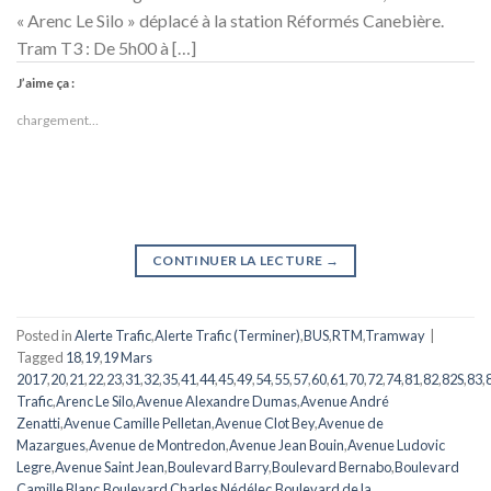
« Arenc Le Silo » déplacé à la station Réformés Canebière.
Tram T3 : De 5h00 à […]
J’aime ça :
chargement…
CONTINUER LA LECTURE
→
Posted in
Alerte Trafic
,
Alerte Trafic (Terminer)
,
BUS
,
RTM
,
Tramway
|
Tagged
18
,
19
,
19 Mars
2017
,
20
,
21
,
22
,
23
,
31
,
32
,
35
,
41
,
44
,
45
,
49
,
54
,
55
,
57
,
60
,
61
,
70
,
72
,
74
,
81
,
82
,
82S
,
83
,
Trafic
,
Arenc Le Silo
,
Avenue Alexandre Dumas
,
Avenue André
Zenatti
,
Avenue Camille Pelletan
,
Avenue Clot Bey
,
Avenue de
Mazargues
,
Avenue de Montredon
,
Avenue Jean Bouin
,
Avenue Ludovic
Legre
,
Avenue Saint Jean
,
Boulevard Barry
,
Boulevard Bernabo
,
Boulevard
Camille Blanc
,
Boulevard Charles Nédélec
,
Boulevard de la