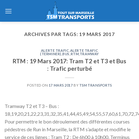
Skip
to
content
ARCHIVES PAR TAGS:
19 MARS 2017
ALERTE TRAFIC
,
ALERTE TRAFIC
(TERMINER)
,
BUS
,
RTM
,
TRAMWAY
RTM : 19 Mars 2017: Tram T2 et T3 et Bus
: Trafic perturbé
POSTED ON
17 MARS 2017
BY
TSM TRANSPORTS
Tramway T2 et T3 – Bus :
18,19,20,21,22,23,31,32,35,41,44,45,49,54,55,57,60,61,70,72,7
Pour permettre le bon déroulement des différentes courses
pédestres de Run in Marseille, la RTM s’adapte et modifie le
service de ces lignes : Tram T2 : De 6h00 à 10h00, Terminus