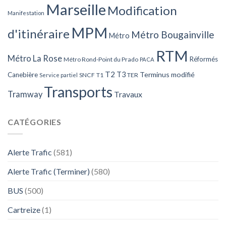
Marseille
Modification
Manifestation
MPM
d'itinéraire
Métro Bougainville
Métro
RTM
Métro La Rose
Réformés
Métro Rond-Point du Prado
PACA
T2
T3
Terminus modifié
Canebière
SNCF
T1
TER
Service partiel
Transports
Tramway
Travaux
CATÉGORIES
Alerte Trafic
(581)
Alerte Trafic (Terminer)
(580)
BUS
(500)
Cartreize
(1)