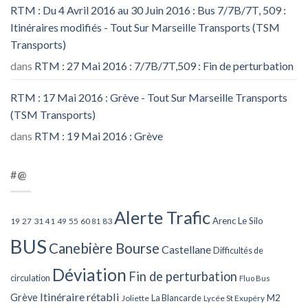
RTM : Du 4 Avril 2016 au 30 Juin 2016 : Bus 7/7B/7T, 509 :
Itinéraires modifiés - Tout Sur Marseille Transports (TSM
Transports)
dans
RTM : 27 Mai 2016 : 7/7B/7T,509 : Fin de perturbation
RTM : 17 Mai 2016 : Grève - Tout Sur Marseille Transports
(TSM Transports)
dans
RTM : 19 Mai 2016 : Grève
#@
Alerte Trafic
Arenc Le Silo
27
31
49
55
60
83
19
41
81
BUS
Canebière Bourse
Castellane
Difficultés de
Déviation
Fin de perturbation
circulation
Fluo Bus
Itinéraire rétabli
Grève
La Blancarde
M2
Joliette
Lycée St Exupéry