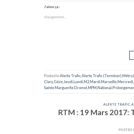
J’aime ça :
chargement…
Posted in
Alerte Trafic
,
Alerte Trafic (Terminer)
,
Métro
,
Clary
,
Gèze
,
Jeudi
,
Lundi
,
M2
,
Mardi
,
Marseille
,
Mercredi
,
Sainte Marguerite Dromel
,
MPM
,
National
,
Prolongemen
ALERTE TRAFIC
,
A
RTM : 19 Mars 2017: T
POSTED