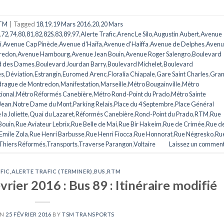
TM
|
Tagged
18
,
19
,
19 Mars 2016
,
20
,
20 Mars
,
72
,
74
,
80
,
81
,
82
,
82S
,
83
,
89
,
97
,
Alerte Trafic
,
Arenc Le Silo
,
Augustin Aubert
,
Avenue
i
,
Avenue Cap Pinède
,
Avenue d'Haïfa
,
Avenue d'Haiffa
,
Avenue de Delphes
,
Avenu
redon
,
Avenue Hambourg
,
Avenue Jean Bouin
,
Avenue Roger Salengro
,
Boulevard
d des Dames
,
Boulevard Jourdan Barry
,
Boulevard Michelet
,
Boulevard
es
,
Déviation
,
Estrangin
,
Euromed Arenc
,
Floralia Chiapale
,
Gare Saint Charles
,
Gran
rague de Montredon
,
Manifestation
,
Marseille
,
Métro Bougainville
,
Métro
ional
,
Métro Réformés Canebière
,
Métro Rond-Point du Prado
,
Métro Sainte
Jean
,
Notre Dame du Mont
,
Parking Relais
,
Place du 4 Septembre
,
Place Général
la Joliette
,
Quai du Lazaret
,
Réformés Canebière
,
Rond-Point du Prado
,
RTM
,
Rue
Bouin
,
Rue Aviateur Lebrix
,
Rue Belle de Mai
,
Rue Bir Hakeim
,
Rue de Crimée
,
Rue de
Emile Zola
,
Rue Henri Barbusse
,
Rue Henri Fiocca
,
Rue Honnorat
,
Rue Négresko
,
Ru
Thiers Réformés
,
Transports
,
Traverse Parangon
,
Voltaire
Laissez un comment
FIC
,
ALERTE TRAFIC (TERMINER)
,
BUS
,
RTM
vrier 2016 : Bus 89 : Itinéraire modifié
ON
25 FÉVRIER 2016
BY
TSM TRANSPORTS