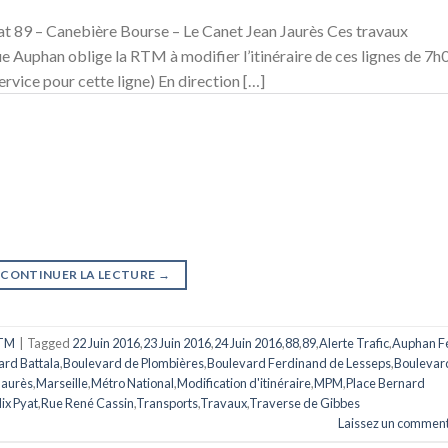
t 89 – Canebière Bourse – Le Canet Jean Jaurès Ces travaux
ue Auphan oblige la RTM à modifier l’itinéraire de ces lignes de 7h
ervice pour cette ligne) En direction […]
CONTINUER LA LECTURE
→
TM
|
Tagged
22 Juin 2016
,
23 Juin 2016
,
24 Juin 2016
,
88
,
89
,
Alerte Trafic
,
Auphan Fé
ard Battala
,
Boulevard de Plombières
,
Boulevard Ferdinand de Lesseps
,
Boulevar
Jaurès
,
Marseille
,
Métro National
,
Modification d'itinéraire
,
MPM
,
Place Bernard
ix Pyat
,
Rue René Cassin
,
Transports
,
Travaux
,
Traverse de Gibbes
Laissez un comment