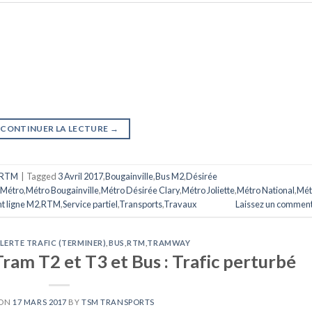
CONTINUER LA LECTURE
→
RTM
|
Tagged
3 Avril 2017
,
Bougainville
,
Bus M2
,
Désirée
Métro
,
Métro Bougainville
,
Métro Désirée Clary
,
Métro Joliette
,
Métro National
,
Mét
t ligne M2
,
RTM
,
Service partiel
,
Transports
,
Travaux
Laissez un comment
LERTE TRAFIC (TERMINER)
,
BUS
,
RTM
,
TRAMWAY
ram T2 et T3 et Bus : Trafic perturbé
 ON
17 MARS 2017
BY
TSM TRANSPORTS