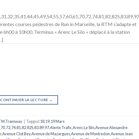
,31,32,35,41,44,45,49,54,55,57,60,61,70,72,74,81,82,82S,83,89,9
rentes courses pédestres de Run in Marseille, la RTM s’adapte et
De 6h00 à 10h00, Terminus « Arenc Le Silo » déplacé à la station
…]
CONTINUER LA LECTURE
→
TM
,
Tramway
|
Tagged
18
,
19
,
19 Mars
,
70
,
72
,
74
,
81
,
82
,
82S
,
83
,
89
,
97
,
Alerte Trafic
,
Arenc Le Silo
,
Avenue Alexandre
n
,
Avenue Clot Bey
,
Avenue de Mazargues
,
Avenue de Montredon
,
Avenue Jean