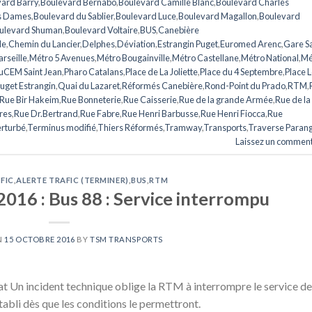
ard Barry
,
Boulevard Bernabo
,
Boulevard Camille Blanc
,
Boulevard Charles
s Dames
,
Boulevard du Sablier
,
Boulevard Luce
,
Boulevard Magallon
,
Boulevard
ulevard Shuman
,
Boulevard Voltaire
,
BUS
,
Canebière
le
,
Chemin du Lancier
,
Delphes
,
Déviation
,
Estrangin Puget
,
Euromed Arenc
,
Gare Sa
rseille
,
Métro 5 Avenues
,
Métro Bougainville
,
Métro Castellane
,
Métro National
,
Mé
CEM Saint Jean
,
Pharo Catalans
,
Place de La Joliette
,
Place du 4 Septembre
,
Place L
uget Estrangin
,
Quai du Lazaret
,
Réformés Canebière
,
Rond-Point du Prado
,
RTM
,
Rue Bir Hakeim
,
Rue Bonneterie
,
Rue Caisserie
,
Rue de la grande Armée
,
Rue de la
res
,
Rue Dr.Bertrand
,
Rue Fabre
,
Rue Henri Barbusse
,
Rue Henri Fiocca
,
Rue
erturbé
,
Terminus modifié
,
Thiers Réformés
,
Tramway
,
Transports
,
Traverse Paran
Laissez un comment
FIC
,
ALERTE TRAFIC (TERMINER)
,
BUS
,
RTM
016 : Bus 88 : Service interrompu
N
15 OCTOBRE 2016
BY
TSM TRANSPORTS
 Un incident technique oblige la RTM à interrompre le service de
établi dès que les conditions le permettront.