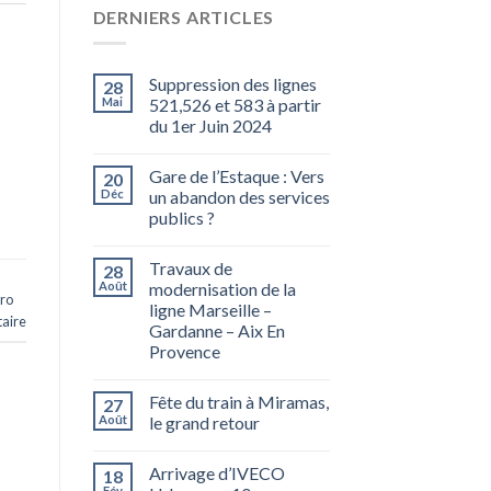
DERNIERS ARTICLES
Suppression des lignes
28
Mai
521,526 et 583 à partir
du 1er Juin 2024
Gare de l’Estaque : Vers
20
Déc
un abandon des services
publics ?
Travaux de
28
Août
modernisation de la
ro
ligne Marseille –
aire
Gardanne – Aix En
Provence
Fête du train à Miramas,
27
Août
le grand retour
Arrivage d’IVECO
18
Fév