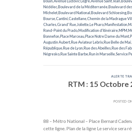
Bouin
,
Avenue Ludovic Legre
,
Avenue Saint Jean
,
Boulev
Nédélec
,
Boulevard de la Méditerranée
,
Boulevard de
Michelet
,
Boulevard National
,
Boulevard Schloesing
,
Bo
Bourse
,
Cantini
,
Castellane
,
Chemin de la Madrague Vil
Charles
,
Grand' Rue
,
Joliette
,
Le Pharo
,
Manifestation
,
Ma
Rond-Point du Prado
,
Modification d'itinéraire
,
MPM
,
Mu
Bonnefon
,
Place Marceau
,
Place Notre Dame du Mont
,
P
Augustin Aubert
,
Rue Aviateur Lebrix
,
Rue Belle de Mai
,
République
,
Rue de Lyon
,
Rue des Abeilles
,
Rue des Fab
Négresko
,
Rue Sainte Barbe
,
Run in Marseille
,
Service P
ALERTE TRA
RTM : 15 Octobre 2
POSTED O
88 – Métro National – Place Bernard Cadenat
cette ligne. Plan de la ligne Le service sera r