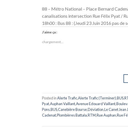
88 – Métro National – Place Bernard Cadena
canalisations intersection Rue Félix Pyat / R
18h00 : Bus 88 : (Jeudi 23 Juin 2016 pas de s
J’aime ça :
chargement…
Posted in
Alerte Trafic
,
Alerte Trafic (Terminer)
,
BUS
,
R
Pyat
,
Auphan Vaillant
,
Avenue Edouard Vaillant
,
Boulev
Pons
,
BUS
,
Canebière Bourse
,
Déviation
,
Le Canet Jean 
Cadenat
,
Plombières Battala
,
RTM
,
Rue Auphan
,
Rue Fél