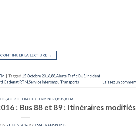
CONTINUER LA LECTURE
→
TM
|
Tagged
15 Octobre 2016
,
88
,
Alerte Trafic
,
BUS
,
Incident
rd Cadenat
,
RTM
,
Service interompu
,
Transports
Laissez un comment
FIC
,
ALERTE TRAFIC (TERMINER)
,
BUS
,
RTM
016 : Bus 88 et 89 : Itinéraires modifiés
 ON
21 JUIN 2016
BY
TSM TRANSPORTS