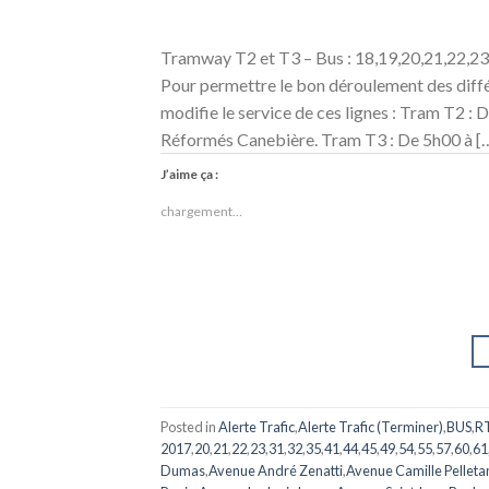
Tramway T2 et T3 – Bus : 18,19,20,21,22,23
Pour permettre le bon déroulement des diffé
modifie le service de ces lignes : Tram T2 : 
Réformés Canebière. Tram T3 : De 5h00 à [
J’aime ça :
chargement…
Posted in
Alerte Trafic
,
Alerte Trafic (Terminer)
,
BUS
,
R
2017
,
20
,
21
,
22
,
23
,
31
,
32
,
35
,
41
,
44
,
45
,
49
,
54
,
55
,
57
,
60
,
61
Dumas
,
Avenue André Zenatti
,
Avenue Camille Pelleta