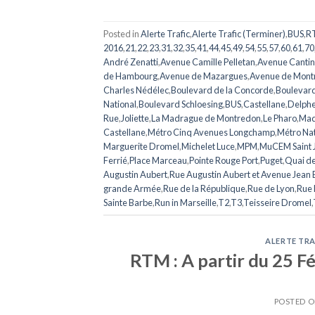
Posted in
Alerte Trafic
,
Alerte Trafic (Terminer)
,
BUS
,
R
2016
,
21
,
22
,
23
,
31
,
32
,
35
,
41
,
44
,
45
,
49
,
54
,
55
,
57
,
60
,
61
,
70
André Zenatti
,
Avenue Camille Pelletan
,
Avenue Cantin
de Hambourg
,
Avenue de Mazargues
,
Avenue de Mont
Charles Nédélec
,
Boulevard de la Concorde
,
Boulevar
National
,
Boulevard Schloesing
,
BUS
,
Castellane
,
Delph
Rue
,
Joliette
,
La Madrague de Montredon
,
Le Pharo
,
Mad
Castellane
,
Métro Cinq Avenues Longchamp
,
Métro Nat
Marguerite Dromel
,
Michelet Luce
,
MPM
,
MuCEM Saint 
Ferrié
,
Place Marceau
,
Pointe Rouge Port
,
Puget
,
Quai de 
Augustin Aubert
,
Rue Augustin Aubert et Avenue Jean 
grande Armée
,
Rue de la République
,
Rue de Lyon
,
Rue 
Sainte Barbe
,
Run in Marseille
,
T2
,
T3
,
Teisseire Dromel
,
ALERTE TRA
RTM : A partir du 25 Fé
POSTED 