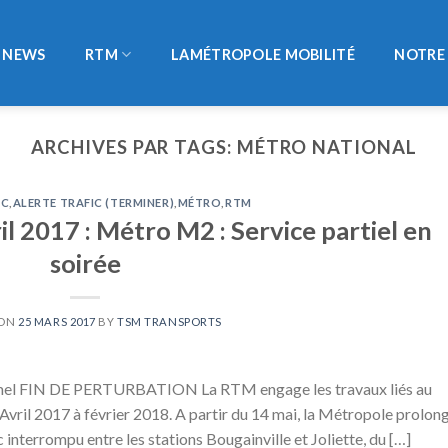
NEWS
RTM
LAMÉTROPOLE MOBILITÉ
NOTRE 
ARCHIVES PAR TAGS:
MÉTRO NATIONAL
IC
,
ALERTE TRAFIC (TERMINER)
,
MÉTRO
,
RTM
il 2017 : Métro M2 : Service partiel en
soirée
 ON
25 MARS 2017
BY
TSM TRANSPORTS
omel FIN DE PERTURBATION La RTM engage les travaux liés au
ril 2017 à février 2018. A partir du 14 mai, la Métropole prolon
interrompu entre les stations Bougainville et Joliette, du […]