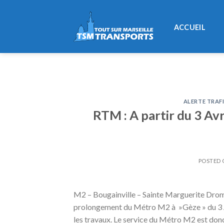
Skip
to
ACCUEIL
content
ALERTE TRAF
RTM : A partir du 3 Avr
POSTED
M2 – Bougainville – Sainte Marguerite Dr
prolongement du Métro M2 à »Gèze » du 3 Av
les travaux. Le service du Métro M2 est donc 