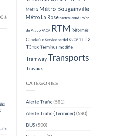
Métro Bougainville
Métro
00 à
Métro La Rose
Métro Rond-Point
RTM
Réformés
du Prado
PACA
T2
Canebière
SNCF
T1
Service partiel
T3
Terminus modifié
TER
Transports
Tramway
Travaux
CATÉGORIES
Alerte Trafic
(581)
lix
d
Alerte Trafic (Terminer)
(580)
BUS
(500)
aire