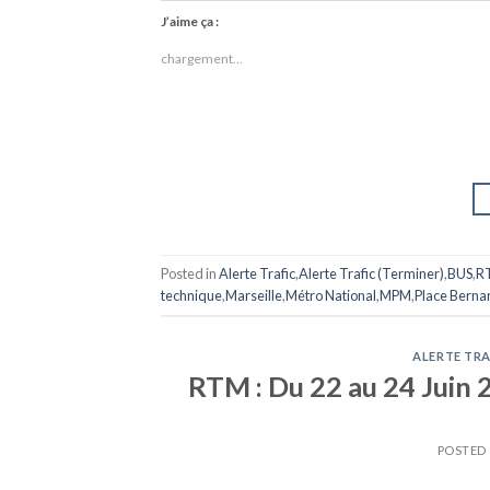
J’aime ça :
chargement…
Posted in
Alerte Trafic
,
Alerte Trafic (Terminer)
,
BUS
,
R
technique
,
Marseille
,
Métro National
,
MPM
,
Place Berna
ALERTE TRA
RTM : Du 22 au 24 Juin 2
POSTED