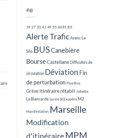
#@
27
31
49
55
60
83
19
41
81
Alerte Trafic
Arenc Le
BUS
Canebière
Silo
Bourse
Castellane
Difficultés de
Déviation
Fin
circulation
de perturbation
aire
Fluo Bus
Itinéraire rétabli
Grève
Joliette
La Blancarde
M2
Lycée St Exupéry
Marseille
Manifestation
Modification
MPM
d'itinéraire