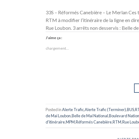
33S – Réformés Canebière – Le Merlan Ces tr
RTM à modifier l’itinéraire de la ligne en di
Rue Loubon. 3 arrêts non desservis : Belle d
J’aime ça :
chargement…
Posted in
Alerte Trafic
,
Alerte Trafic (Terminer)
,
BUS
,
R
de Mai Loubon
,
Belle de Mai National
,
Boulevard Nation
d'itinéraire
,
MPM
,
Réformés Canebière
,
RTM
,
Rue Loub