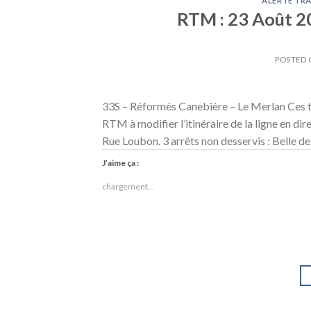
ALERTE TRA
RTM : 23 Août 201
POSTED
33S – Réformés Canebière – Le Merlan Ces tr
RTM à modifier l’itinéraire de la ligne en di
Rue Loubon. 3 arrêts non desservis : Belle d
J’aime ça :
chargement…