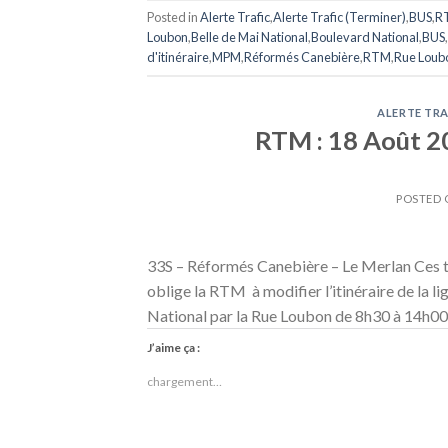
Posted in
Alerte Trafic
,
Alerte Trafic (Terminer)
,
BUS
,
R
Loubon
,
Belle de Mai National
,
Boulevard National
,
BUS
,
d'itinéraire
,
MPM
,
Réformés Canebière
,
RTM
,
Rue Loub
ALERTE TRA
RTM : 18 Août 201
POSTED
33S – Réformés Canebière – Le Merlan Ces tr
oblige la RTM à modifier l’itinéraire de la l
National par la Rue Loubon de 8h30 à 14h00. 
J’aime ça :
chargement…