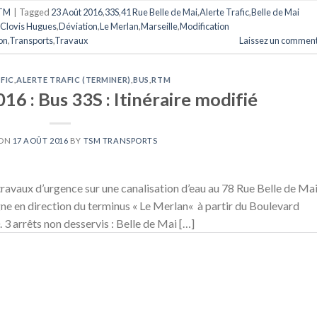
TM
|
Tagged
23 Août 2016
,
33S
,
41 Rue Belle de Mai
,
Alerte Trafic
,
Belle de Mai
Clovis Hugues
,
Déviation
,
Le Merlan
,
Marseille
,
Modification
on
,
Transports
,
Travaux
Laissez un comment
FIC
,
ALERTE TRAFIC (TERMINER)
,
BUS
,
RTM
6 : Bus 33S : Itinéraire modifié
 ON
17 AOÛT 2016
BY
TSM TRANSPORTS
avaux d’urgence sur une canalisation d’eau au 78 Rue Belle de Mai
igne en direction du terminus « Le Merlan« à partir du Boulevard
3 arrêts non desservis : Belle de Mai […]