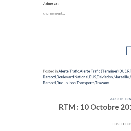
J’aime ça :
chargement…
Posted in
Alerte Trafic
,
Alerte Trafic (Terminer)
,
BUS
,
R
Barsotti
,
Boulevard National
,
BUS
,
Déviation
,
Marseille
,
Barsotti
,
Rue Loubon
,
Transports
,
Travaux
ALERTE TRA
RTM : 10 Octobre 2015
POSTED O