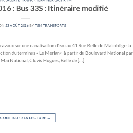
FIC
,
ALERTE TRAFIC (TERMINER)
,
BUS
,
RTM
6 : Bus 33S : Itinéraire modifié
 ON
23 AOÛT 2016
BY
TSM TRANSPORTS
avaux sur une canalisation d’eau au 41 Rue Belle de Mai oblige la
rection du terminus « Le Merlan« à partir du Boulevard National par
e Mai National, Clovis Hugues, Belle de […]
CONTINUER LA LECTURE
→