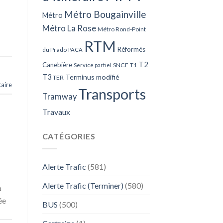
Métro Bougainville
Métro
Métro La Rose
Métro Rond-Point
RTM
Réformés
du Prado
PACA
T2
Canebière
SNCF
T1
Service partiel
T3
Terminus modifié
TER
aire
Transports
Tramway
Travaux
CATÉGORIES
Alerte Trafic
(581)
Alerte Trafic (Terminer)
(580)
à
ée
BUS
(500)