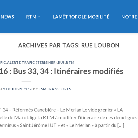
NEWS
RTM
LAMÉTROPOLE MOBILITÉ
NOTRE 
ARCHIVES PAR TAGS:
RUE LOUBON
FIC
,
ALERTE TRAFIC (TERMINER)
,
BUS
,
RTM
 : Bus 33, 34 : Itinéraires modifiés
ON
5 OCTOBRE 2016
BY
TSM TRANSPORTS
 34 – Réformés Canebière – Le Merlan Le vide grenier « LA
le de Mai oblige la RTM à modifier l’itinéraire de ces deux ligne
rminus « Saint Jérôme IUT » et « Le Merlan » à partir du […]