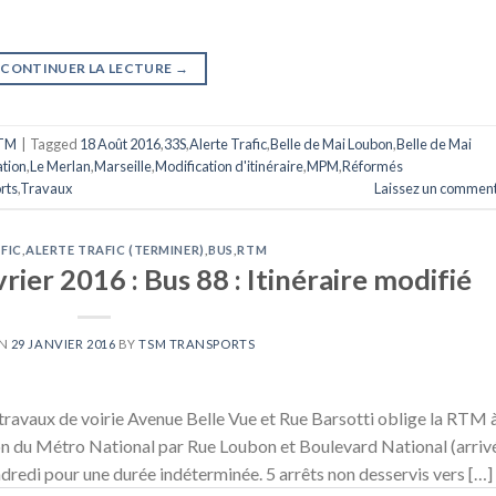
CONTINUER LA LECTURE
→
TM
|
Tagged
18 Août 2016
,
33S
,
Alerte Trafic
,
Belle de Mai Loubon
,
Belle de Mai
tion
,
Le Merlan
,
Marseille
,
Modification d'itinéraire
,
MPM
,
Réformés
rts
,
Travaux
Laissez un comment
FIC
,
ALERTE TRAFIC (TERMINER)
,
BUS
,
RTM
rier 2016 : Bus 88 : Itinéraire modifié
ON
29 JANVIER 2016
BY
TSM TRANSPORTS
ravaux de voirie Avenue Belle Vue et Rue Barsotti oblige la RTM 
ction du Métro National par Rue Loubon et Boulevard National (arriv
endredi pour une durée indéterminée. 5 arrêts non desservis vers […]