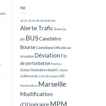
#@
aire
27
31
49
55
60
83
19
41
81
Alerte Trafic
Arenc Le
BUS
Canebière
Silo
Bourse
Castellane
Difficultés de
Déviation
Fin
circulation
,
de perturbation
Fluo Bus
Itinéraire rétabli
Grève
Joliette
La Blancarde
M2
Lycée St Exupéry
Marseille
Manifestation
Modification
MPM
d'itinéraire