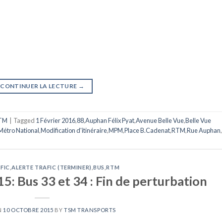
CONTINUER LA LECTURE
→
TM
|
Tagged
1 Février 2016
,
88
,
Auphan Félix Pyat
,
Avenue Belle Vue
,
Belle Vue
Métro National
,
Modification d'itinéraire
,
MPM
,
Place B.Cadenat
,
RTM
,
Rue Auphan
,
FIC
,
ALERTE TRAFIC (TERMINER)
,
BUS
,
RTM
: Bus 33 et 34 : Fin de perturbation
N
10 OCTOBRE 2015
BY
TSM TRANSPORTS