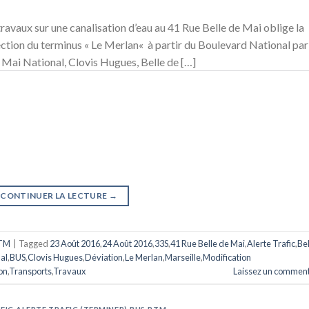
avaux sur une canalisation d’eau au 41 Rue Belle de Mai oblige la
rection du terminus « Le Merlan« à partir du Boulevard National par
e Mai National, Clovis Hugues, Belle de […]
CONTINUER LA LECTURE
→
TM
|
Tagged
23 Août 2016
,
24 Août 2016
,
33S
,
41 Rue Belle de Mai
,
Alerte Trafic
,
Bel
al
,
BUS
,
Clovis Hugues
,
Déviation
,
Le Merlan
,
Marseille
,
Modification
on
,
Transports
,
Travaux
Laissez un comment