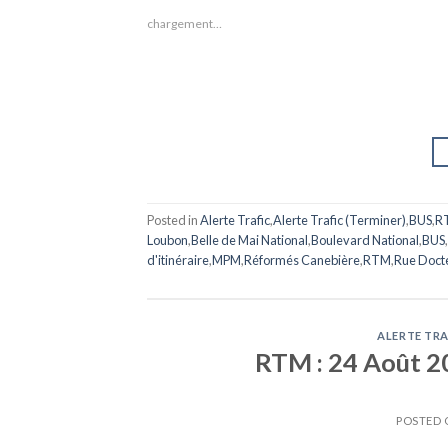
chargement…
Posted in
Alerte Trafic
,
Alerte Trafic (Terminer)
,
BUS
,
R
Loubon
,
Belle de Mai National
,
Boulevard National
,
BUS
,
d'itinéraire
,
MPM
,
Réformés Canebière
,
RTM
,
Rue Docte
ALERTE TRA
RTM : 24 Août 201
POSTED