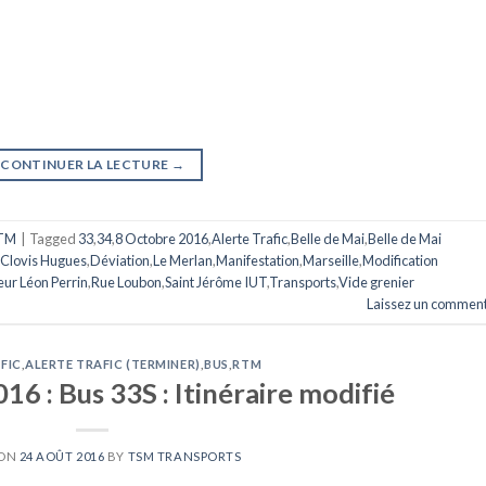
CONTINUER LA LECTURE
→
TM
|
Tagged
33
,
34
,
8 Octobre 2016
,
Alerte Trafic
,
Belle de Mai
,
Belle de Mai
Clovis Hugues
,
Déviation
,
Le Merlan
,
Manifestation
,
Marseille
,
Modification
ur Léon Perrin
,
Rue Loubon
,
Saint Jérôme IUT
,
Transports
,
Vide grenier
Laissez un comment
FIC
,
ALERTE TRAFIC (TERMINER)
,
BUS
,
RTM
6 : Bus 33S : Itinéraire modifié
 ON
24 AOÛT 2016
BY
TSM TRANSPORTS