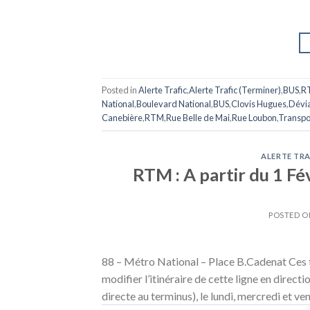
Posted in
Alerte Trafic
,
Alerte Trafic (Terminer)
,
BUS
,
R
National
,
Boulevard National
,
BUS
,
Clovis Hugues
,
Dévia
Canebière
,
RTM
,
Rue Belle de Mai
,
Rue Loubon
,
Transpo
ALERTE TRA
RTM : A partir du 1 Fév
POSTED 
88 – Métro National – Place B.Cadenat Ces t
modifier l’itinéraire de cette ligne en dire
directe au terminus), le lundi, mercredi et v