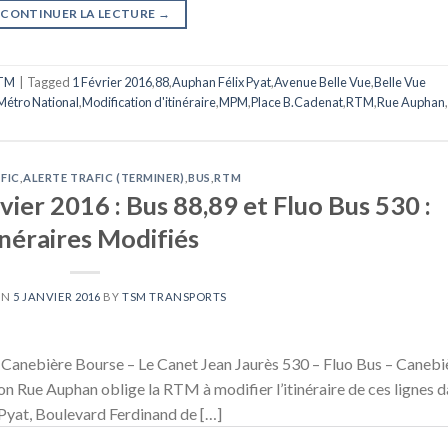
CONTINUER LA LECTURE
→
TM
|
Tagged
1 Février 2016
,
88
,
Auphan Félix Pyat
,
Avenue Belle Vue
,
Belle Vue
Métro National
,
Modification d'itinéraire
,
MPM
,
Place B.Cadenat
,
RTM
,
Rue Auphan
,
FIC
,
ALERTE TRAFIC (TERMINER)
,
BUS
,
RTM
vier 2016 : Bus 88,89 et Fluo Bus 530 :
inéraires Modifiés
ON
5 JANVIER 2016
BY
TSM TRANSPORTS
 Canebière Bourse – Le Canet Jean Jaurès 530 – Fluo Bus – Canebi
on Rue Auphan oblige la RTM à modifier l’itinéraire de ces lignes 
 Pyat, Boulevard Ferdinand de […]