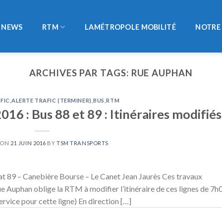
NEWS
RTM
LAMÉTROPOLE MOBILITÉ
NOTRE 
ARCHIVES PAR TAGS:
RUE AUPHAN
FIC
,
ALERTE TRAFIC (TERMINER)
,
BUS
,
RTM
016 : Bus 88 et 89 : Itinéraires modifiés
 ON
21 JUIN 2016
BY
TSM TRANSPORTS
t 89 – Canebière Bourse – Le Canet Jean Jaurès Ces travaux
ue Auphan oblige la RTM à modifier l’itinéraire de ces lignes de 7h
ervice pour cette ligne) En direction […]