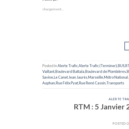
chargement…
Posted in
Alerte Trafic
,
Alerte Trafic (Terminer)
,
BUS
,
R
Vaillant
,
Boulevard Battala
,
Boulevard de Plombières
,
B
Savine
,
Le Canet Jean Jaurès
,
Marseille
,
Métro National
,
Auphan
,
Rue Félix Pyat
,
Rue René Cassin
,
Transports
ALERTE TRA
RTM : 5 Janvier 2
POSTED 