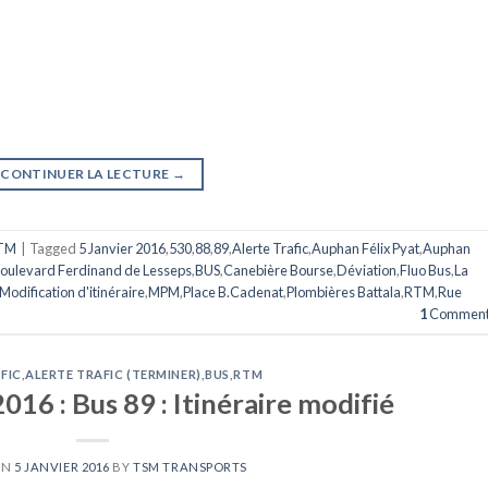
CONTINUER LA LECTURE
→
TM
|
Tagged
5 Janvier 2016
,
530
,
88
,
89
,
Alerte Trafic
,
Auphan Félix Pyat
,
Auphan
oulevard Ferdinand de Lesseps
,
BUS
,
Canebière Bourse
,
Déviation
,
Fluo Bus
,
La
Modification d'itinéraire
,
MPM
,
Place B.Cadenat
,
Plombières Battala
,
RTM
,
Rue
1
Comment
FIC
,
ALERTE TRAFIC (TERMINER)
,
BUS
,
RTM
016 : Bus 89 : Itinéraire modifié
ON
5 JANVIER 2016
BY
TSM TRANSPORTS