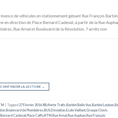
résence de véhicules en stationnement gênant Rue François Barbin
igne en direction de Place Bernard Cadenat, à partir de la Rue Aupha
ières, Rue Arnal et Boulevard de la Révolution. 7 arrêts non
CONTINUER LA LECTURE
→
TM
|
Tagged
27 Février 2016
,
88
,
Alerte Trafic
,
Barbini Belle Vue
,
Barbini Loubon
,
Be
tion
,
Boulevard de Plombières
,
BUS
,
Déviation
,
Ecole Vaillant
,
Groupe Clovis
 Bernard Cadenat
,
Place Caffo
,
RTM
,
Rue Arnal
,
Rue Auphan
,
Rue François