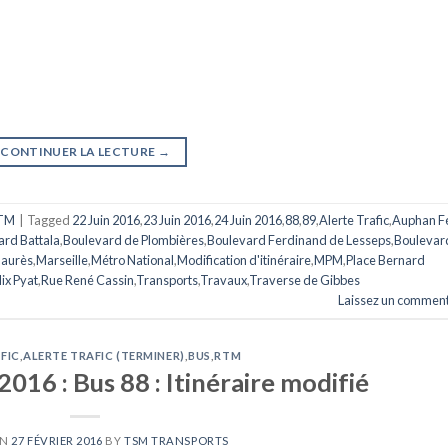
CONTINUER LA LECTURE
→
TM
|
Tagged
22 Juin 2016
,
23 Juin 2016
,
24 Juin 2016
,
88
,
89
,
Alerte Trafic
,
Auphan Fé
ard Battala
,
Boulevard de Plombières
,
Boulevard Ferdinand de Lesseps
,
Boulevar
Jaurès
,
Marseille
,
Métro National
,
Modification d'itinéraire
,
MPM
,
Place Bernard
ix Pyat
,
Rue René Cassin
,
Transports
,
Travaux
,
Traverse de Gibbes
Laissez un comment
FIC
,
ALERTE TRAFIC (TERMINER)
,
BUS
,
RTM
2016 : Bus 88 : Itinéraire modifié
ON
27 FÉVRIER 2016
BY
TSM TRANSPORTS