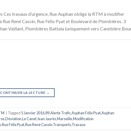
ès Ces travaux d’urgence, Rue Auphan oblige la RTM à modifier
r la Rue René Cassin, Rue Félix Pyat et Boulevard de Plombières. 3
uphan Vaillant, Plombières Battala (uniquement vers Canebière Bou
CONTINUER LA LECTURE
→
TM
|
Tagged
5 Janvier 2016
,
89
,
Alerte Trafic
,
Auphan Félix Pyat
,
Auphan
rse
,
Déviation
,
Le Canet Jean Jaurès
,
Marseille
,
Modification
n
,
Rue Félix Pyat
,
Rue René Cassin
,
Transports
,
Travaux