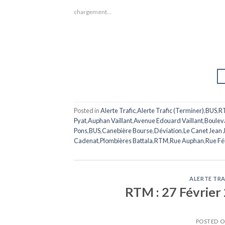
chargement…
Posted in
Alerte Trafic
,
Alerte Trafic (Terminer)
,
BUS
,
R
Pyat
,
Auphan Vaillant
,
Avenue Edouard Vaillant
,
Boulev
Pons
,
BUS
,
Canebière Bourse
,
Déviation
,
Le Canet Jean 
Cadenat
,
Plombières Battala
,
RTM
,
Rue Auphan
,
Rue Fél
ALERTE TRA
RTM : 27 Février 
POSTED 