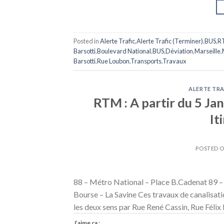
Posted in
Alerte Trafic
,
Alerte Trafic (Terminer)
,
BUS
,
R
Barsotti
,
Boulevard National
,
BUS
,
Déviation
,
Marseille
,
Barsotti
,
Rue Loubon
,
Transports
,
Travaux
ALERTE TRA
RTM : A partir du 5 Jan
It
POSTED 
88 – Métro National – Place B.Cadenat 89 –
Bourse – La Savine Ces travaux de canalisati
les deux sens par Rue René Cassin, Rue Félix
J’aime ça :