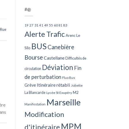
#@
27
31
49
55
60
83
19
41
81
Rue
Alerte Trafic
Arenc Le
BUS
Canebière
Silo
Bourse
Castellane
Difficultés de
Déviation
Fin
circulation
de perturbation
Fluo Bus
Itinéraire rétabli
Grève
Joliette
La Blancarde
M2
Lycée St Exupéry
Marseille
ère
Manifestation
dans
Modification
MPM
d'itinéraire