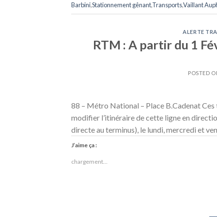
Barbini
,
Stationnement gênant
,
Transports
,
Vaillant Au
ALERTE TRA
RTM : A partir du 1 Fév
POSTED 
88 – Métro National – Place B.Cadenat Ces t
modifier l’itinéraire de cette ligne en dire
directe au terminus), le lundi, mercredi et v
J’aime ça :
chargement…