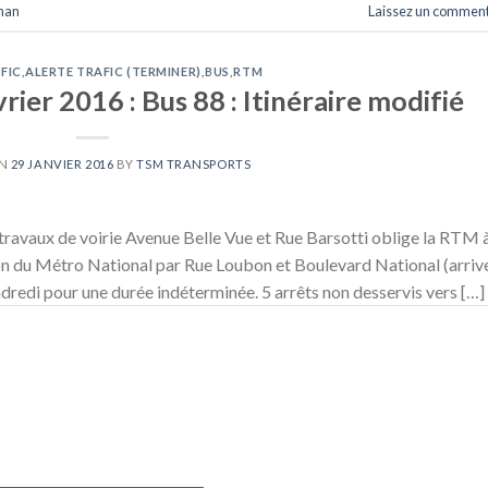
phan
Laissez un comment
FIC
,
ALERTE TRAFIC (TERMINER)
,
BUS
,
RTM
rier 2016 : Bus 88 : Itinéraire modifié
ON
29 JANVIER 2016
BY
TSM TRANSPORTS
ravaux de voirie Avenue Belle Vue et Rue Barsotti oblige la RTM 
ction du Métro National par Rue Loubon et Boulevard National (arriv
endredi pour une durée indéterminée. 5 arrêts non desservis vers […]