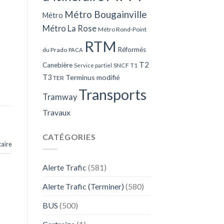
Métro Bougainville
Métro
Métro La Rose
Métro Rond-Point
RTM
Réformés
du Prado
PACA
T2
Canebière
SNCF
T1
Service partiel
T3
Terminus modifié
TER
Transports
Tramway
Travaux
CATÉGORIES
aire
Alerte Trafic
(581)
Alerte Trafic (Terminer)
(580)
BUS
(500)