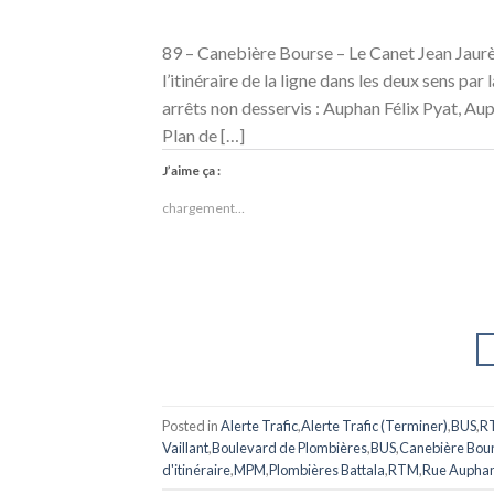
89 – Canebière Bourse – Le Canet Jean Jaur
l’itinéraire de la ligne dans les deux sens pa
arrêts non desservis : Auphan Félix Pyat, A
Plan de […]
J’aime ça :
chargement…
Posted in
Alerte Trafic
,
Alerte Trafic (Terminer)
,
BUS
,
R
Vaillant
,
Boulevard de Plombières
,
BUS
,
Canebière Bou
d'itinéraire
,
MPM
,
Plombières Battala
,
RTM
,
Rue Aupha