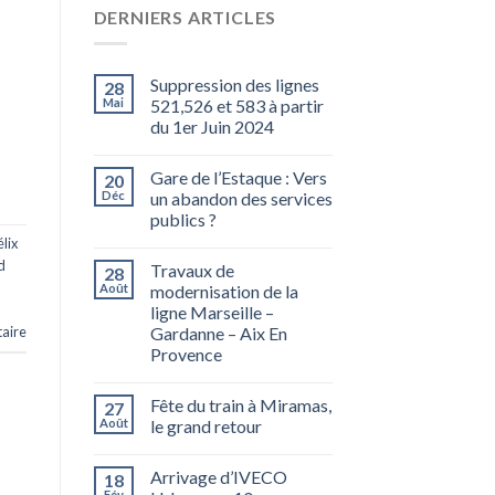
DERNIERS ARTICLES
Suppression des lignes
28
Mai
521,526 et 583 à partir
du 1er Juin 2024
Gare de l’Estaque : Vers
20
Déc
un abandon des services
publics ?
lix
d
Travaux de
28
Août
modernisation de la
ligne Marseille –
aire
Gardanne – Aix En
Provence
Fête du train à Miramas,
27
Août
le grand retour
Arrivage d’IVECO
18
Fév