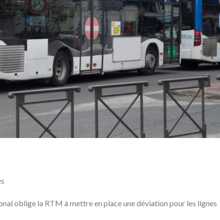
ès
nal oblige la RTM à mettre en place une déviation pour les lignes