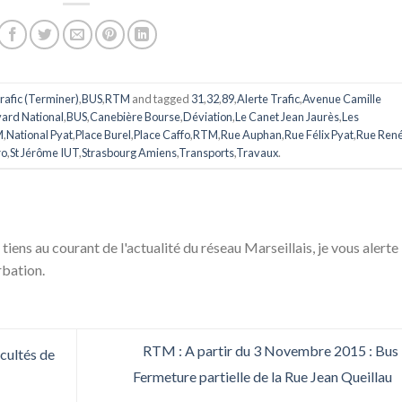
rafic (Terminer)
,
BUS
,
RTM
and tagged
31
,
32
,
89
,
Alerte Trafic
,
Avenue Camille
ard National
,
BUS
,
Canebière Bourse
,
Déviation
,
Le Canet Jean Jaurès
,
Les
M
,
National Pyat
,
Place Burel
,
Place Caffo
,
RTM
,
Rue Auphan
,
Rue Félix Pyat
,
Rue Ren
ro
,
St Jérôme IUT
,
Strasbourg Amiens
,
Transports
,
Travaux
.
 tiens au courant de l'actualité du réseau Marseillais, je vous alerte
rbation.
RTM : A partir du 3 Novembre 2015 : Bus 
cultés de
Fermeture partielle de la Rue Jean Queillau