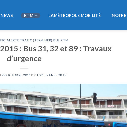
NEWS
RTM
LAMÉTROPOLE MOBILITÉ
NOTRE 
FIC
,
ALERTE TRAFIC (TERMINER)
,
BUS
,
RTM
015 : Bus 31, 32 et 89 : Travaux
d’urgence
N
29 OCTOBRE 2015
BY
TSM TRANSPORTS