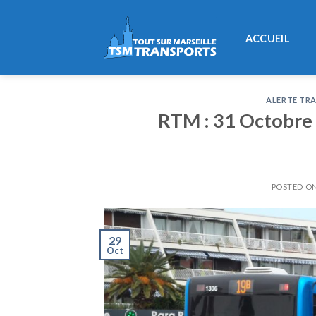
Skip
to
ACCUEIL
content
ALERTE TRA
RTM : 31 Octobre 2
POSTED O
29
Oct