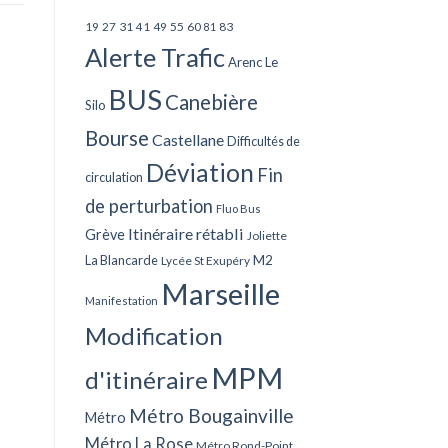
27
31
49
55
60
83
19
41
81
Alerte Trafic
Arenc Le
BUS
Canebière
Silo
Bourse
Castellane
Difficultés de
Déviation
Fin
circulation
de perturbation
Fluo Bus
Itinéraire rétabli
Grève
Joliette
La Blancarde
M2
Lycée St Exupéry
Marseille
Manifestation
Modification
MPM
d'itinéraire
Métro Bougainville
Métro
Métro La Rose
Métro Rond-Point