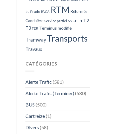
RTM
Réformés
du Prado
PACA
T2
Canebière
SNCF
T1
Service partiel
T3
Terminus modifié
TER
Transports
Tramway
Travaux
CATÉGORIES
Alerte Trafic
(581)
Alerte Trafic (Terminer)
(580)
BUS
(500)
Cartreize
(1)
Divers
(58)