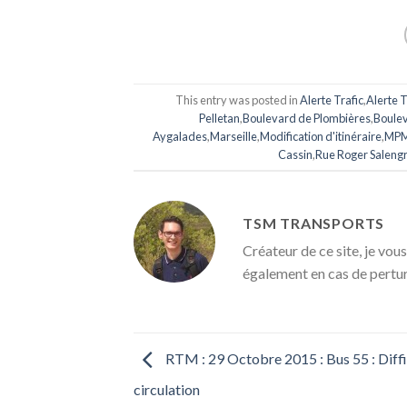
This entry was posted in
Alerte Trafic
,
Alerte T
Pelletan
,
Boulevard de Plombières
,
Boulev
Aygalades
,
Marseille
,
Modification d'itinéraire
,
MP
Cassin
,
Rue Roger Saleng
TSM TRANSPORTS
Créateur de ce site, je vous
également en cas de pertu
RTM : 29 Octobre 2015 : Bus 55 : Diffi
circulation