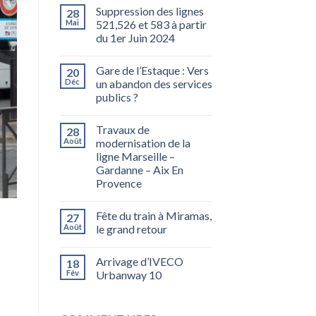
Suppression des lignes
28
Mai
521,526 et 583 à partir
du 1er Juin 2024
Gare de l’Estaque : Vers
20
Déc
un abandon des services
publics ?
Travaux de
28
Août
modernisation de la
ligne Marseille –
Gardanne – Aix En
Provence
Fête du train à Miramas,
27
Août
le grand retour
Arrivage d’IVECO
18
Fév
Urbanway 10