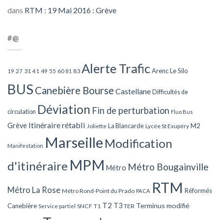
dans
RTM : 19 Mai 2016 : Grève
#@
Alerte Trafic
Arenc Le Silo
27
31
49
55
60
83
19
41
81
BUS
Canebière Bourse
Castellane
Difficultés de
Déviation
Fin de perturbation
circulation
Fluo Bus
Itinéraire rétabli
Grève
La Blancarde
M2
Joliette
Lycée St Exupéry
Marseille
Modification
Manifestation
MPM
d'itinéraire
Métro Bougainville
Métro
RTM
Métro La Rose
Réformés
Métro Rond-Point du Prado
PACA
T2
T3
Terminus modifié
Canebière
SNCF
T1
TER
Service partiel