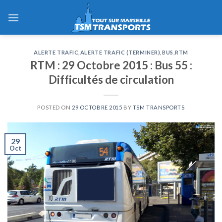
Skip
to
content
ALERTE TRAFIC
,
ALERTE TRAFIC (TERMINER)
,
BUS
,
RTM
RTM : 29 Octobre 2015 : Bus 55 :
Difficultés de circulation
POSTED ON
29 OCTOBRE 2015
BY
TSM TRANSPORTS
29
Oct