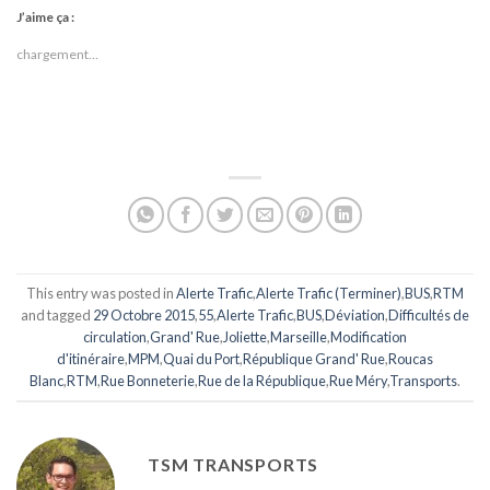
J’aime ça :
chargement…
This entry was posted in
Alerte Trafic
,
Alerte Trafic (Terminer)
,
BUS
,
RTM
and tagged
29 Octobre 2015
,
55
,
Alerte Trafic
,
BUS
,
Déviation
,
Difficultés de
circulation
,
Grand' Rue
,
Joliette
,
Marseille
,
Modification
d'itinéraire
,
MPM
,
Quai du Port
,
République Grand' Rue
,
Roucas
Blanc
,
RTM
,
Rue Bonneterie
,
Rue de la République
,
Rue Méry
,
Transports
.
TSM TRANSPORTS