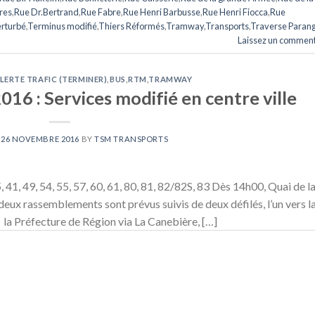
res
,
Rue Dr.Bertrand
,
Rue Fabre
,
Rue Henri Barbusse
,
Rue Henri Fiocca
,
Rue
erturbé
,
Terminus modifié
,
Thiers Réformés
,
Tramway
,
Transports
,
Traverse Paran
Laissez un comment
LERTE TRAFIC (TERMINER)
,
BUS
,
RTM
,
TRAMWAY
6 : Services modifié en centre ville
N
26 NOVEMBRE 2016
BY
TSM TRANSPORTS
 41, 49, 54, 55, 57, 60, 61, 80, 81, 82/82S, 83 Dès 14h00, Quai de l
deux rassemblements sont prévus suivis de deux défilés, l’un vers l
rs la Préfecture de Région via La Canebière, […]