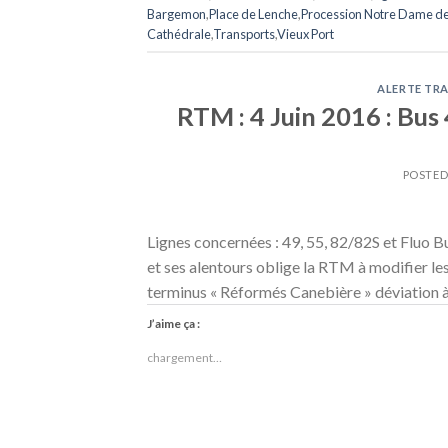
Bargemon
,
Place de Lenche
,
Procession Notre Dame de
Cathédrale
,
Transports
,
Vieux Port
ALERTE TRA
RTM : 4 Juin 2016 : Bus
POSTE
Lignes concernées : 49, 55, 82/82S et Fluo B
et ses alentours oblige la RTM à modifier les
terminus « Réformés Canebière » déviation à
J’aime ça :
chargement…