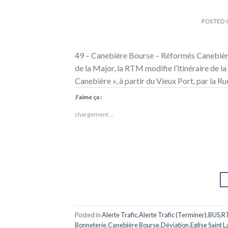
POSTED
49 – Canebière Bourse – Réformés Canebièr
de la Major, la RTM modifie l’itinéraire de la
Canebière », à partir du Vieux Port, par la Ru
J’aime ça :
chargement…
Posted in
Alerte Trafic
,
Alerte Trafic (Terminer)
,
BUS
,
R
Bonneterie
,
Canebière Bourse
,
Déviation
,
Eglise Saint 