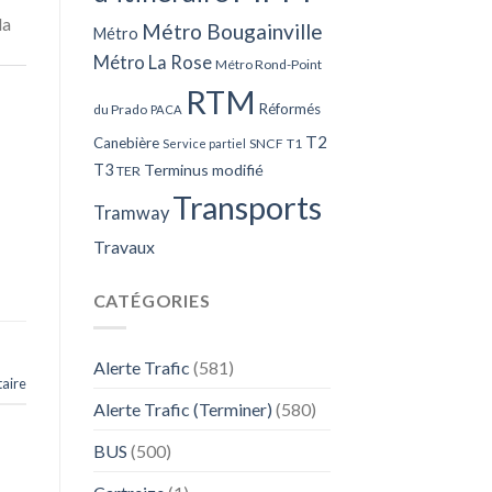
la
Métro Bougainville
Métro
Métro La Rose
Métro Rond-Point
RTM
Réformés
du Prado
PACA
T2
Canebière
SNCF
T1
Service partiel
T3
Terminus modifié
TER
Transports
Tramway
Travaux
CATÉGORIES
Alerte Trafic
(581)
aire
Alerte Trafic (Terminer)
(580)
BUS
(500)