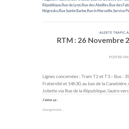
République
,
Rue de Lyon
,
Rue des Abeilles
,
Rue des Fab
Négresko
,
Rue Sainte Barbe
,
Run in Marseille
,
Service P
ALERTE TRAFIC
,
A
RTM : 26 Novembre 201
POSTED O
Lignes concernées : Tram T2 et T3 – Bus : 35,
Fraternité et 14h30, au bas de la Canebière, 
Joliette via Rue de la République, l’autre ve
J’aime ça :
chargement…