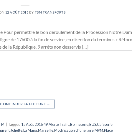
 ON
12 AOÛT 2016
BY
TSM TRANSPORTS
e Pour permettre le bon déroulement de la Procession Notre Da
 ligne de 17h00 à la fin de service, en direction du terminus « Réfo
e de la République. 9 arrêts non desservis […]
CONTINUER LA LECTURE
→
TM
|
Tagged
15 Août 2016
,
49
,
Alerte Trafic
,
Bonneterie
,
BUS
,
Caisserie
Laurent
,
Joliette
,
La Major
,
Marseille
,
Modification d'itinéraire
,
MPM
,
Place