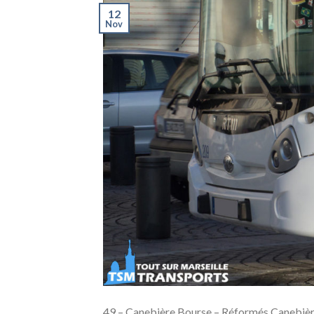
12
Nov
49 – Canebière Bourse – Réformés Canebière