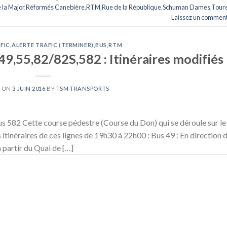
 la Major
,
Réformés Canebière
,
RTM
,
Rue de la République
,
Schuman Dames
,
Toure
Laissez un comment
FIC
,
ALERTE TRAFIC (TERMINER)
,
BUS
,
RTM
 49,55,82/82S,582 : Itinéraires modifiés
D ON
3 JUIN 2016
BY
TSM TRANSPORTS
us 582 Cette course pédestre (Course du Don) qui se déroule sur le
 itinéraires de ces lignes de 19h30 à 22h00 : Bus 49 : En direction 
 partir du Quai de […]