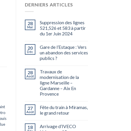
DERNIERS ARTICLES
Suppression des lignes
28
Mai
521,526 et 583 à partir
du 1er Juin 2024
Gare de l’Estaque : Vers
20
Déc
un abandon des services
publics ?
Travaux de
28
Août
modernisation de la
ligne Marseille –
Gardanne – Aix En
Provence
int
Fête du train à Miramas,
27
Août
le grand retour
tro
ouis
Rue
Arrivage d’IVECO
18
Fév