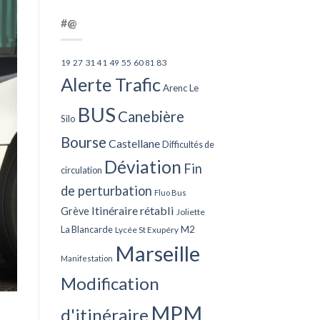
#@
27
31
49
55
60
83
19
41
81
Alerte Trafic
Arenc Le
BUS
Canebière
Silo
Bourse
Castellane
Difficultés de
Déviation
Fin
circulation
de perturbation
Fluo Bus
Itinéraire rétabli
Grève
Joliette
La Blancarde
M2
Lycée St Exupéry
Marseille
Manifestation
Modification
MPM
d'itinéraire