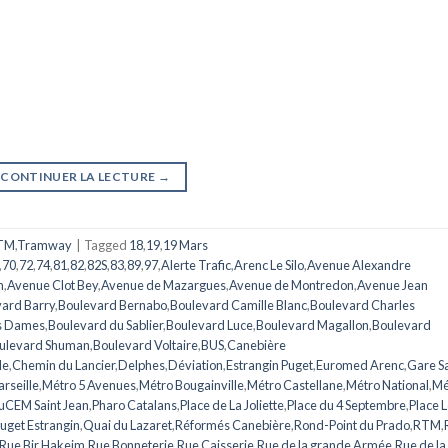
CONTINUER LA LECTURE
→
TM
,
Tramway
|
Tagged
18
,
19
,
19 Mars
,
70
,
72
,
74
,
81
,
82
,
82S
,
83
,
89
,
97
,
Alerte Trafic
,
Arenc Le Silo
,
Avenue Alexandre
n
,
Avenue Clot Bey
,
Avenue de Mazargues
,
Avenue de Montredon
,
Avenue Jean
ard Barry
,
Boulevard Bernabo
,
Boulevard Camille Blanc
,
Boulevard Charles
s Dames
,
Boulevard du Sablier
,
Boulevard Luce
,
Boulevard Magallon
,
Boulevard
ulevard Shuman
,
Boulevard Voltaire
,
BUS
,
Canebière
le
,
Chemin du Lancier
,
Delphes
,
Déviation
,
Estrangin Puget
,
Euromed Arenc
,
Gare Sa
rseille
,
Métro 5 Avenues
,
Métro Bougainville
,
Métro Castellane
,
Métro National
,
Mé
CEM Saint Jean
,
Pharo Catalans
,
Place de La Joliette
,
Place du 4 Septembre
,
Place L
uget Estrangin
,
Quai du Lazaret
,
Réformés Canebière
,
Rond-Point du Prado
,
RTM
,
Rue Bir Hakeim
,
Rue Bonneterie
,
Rue Caisserie
,
Rue de la grande Armée
,
Rue de la