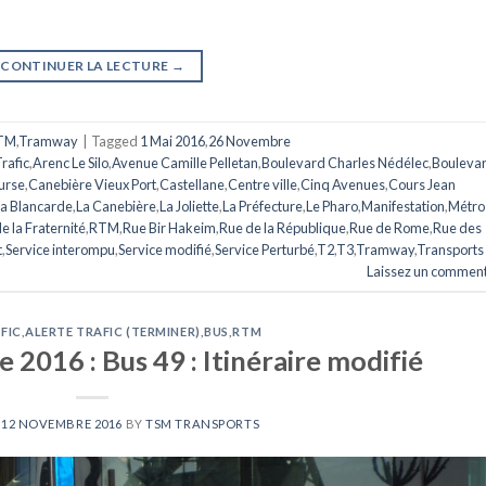
CONTINUER LA LECTURE
→
TM
,
Tramway
|
Tagged
1 Mai 2016
,
26 Novembre
Trafic
,
Arenc Le Silo
,
Avenue Camille Pelletan
,
Boulevard Charles Nédélec
,
Bouleva
urse
,
Canebière Vieux Port
,
Castellane
,
Centre ville
,
Cinq Avenues
,
Cours Jean
La Blancarde
,
La Canebière
,
La Joliette
,
La Préfecture
,
Le Pharo
,
Manifestation
,
Métro
e la Fraternité
,
RTM
,
Rue Bir Hakeim
,
Rue de la République
,
Rue de Rome
,
Rue des
t
,
Service interompu
,
Service modifié
,
Service Perturbé
,
T2
,
T3
,
Tramway
,
Transports
Laissez un comment
FIC
,
ALERTE TRAFIC (TERMINER)
,
BUS
,
RTM
2016 : Bus 49 : Itinéraire modifié
N
12 NOVEMBRE 2016
BY
TSM TRANSPORTS