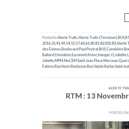
Posted in
Alerte Trafic
,
Alerte Trafic (Terminer)
,
BUS
,
R
2016
,
35
,
41
,
49
,
54
,
55
,
57
,
60
,
61
,
80
,
81
,
82
,
82S
,
83
,
Alerte 
des Dames
,
Boulevard Paul Peytral
,
BUS
,
Canebière Bo
Ballard
,
Déviation
,
Euromed Arenc
,
Hangar J1
,
Joliette
,
Joliette
,
MPM
,
MuCEM Saint Jean
,
Place Marceau
,
Quai d
Fabres
,
Rue Henri Barbusse
,
Rue Sainte Barbe
,
Saint Jus
ALERTE TRA
RTM : 13 Novembre 
POSTED O