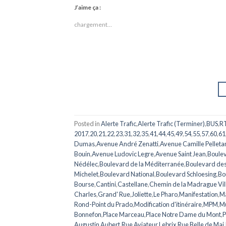
J’aime ça :
chargement…
Posted in
Alerte Trafic
,
Alerte Trafic (Terminer)
,
BUS
,
R
2017
,
20
,
21
,
22
,
23
,
31
,
32
,
35
,
41
,
44
,
45
,
49
,
54
,
55
,
57
,
60
,
61
Dumas
,
Avenue André Zenatti
,
Avenue Camille Pelleta
Bouin
,
Avenue Ludovic Legre
,
Avenue Saint Jean
,
Boulev
Nédélec
,
Boulevard de la Méditerranée
,
Boulevard de
Michelet
,
Boulevard National
,
Boulevard Schloesing
,
Bo
Bourse
,
Cantini
,
Castellane
,
Chemin de la Madrague Vil
Charles
,
Grand' Rue
,
Joliette
,
Le Pharo
,
Manifestation
,
Ma
Rond-Point du Prado
,
Modification d'itinéraire
,
MPM
,
Mu
Bonnefon
,
Place Marceau
,
Place Notre Dame du Mont
,
P
Augustin Aubert
,
Rue Aviateur Lebrix
,
Rue Belle de Mai
,