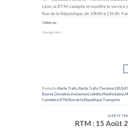
Léon, la RTM s’adapte et modifie le service 
Rue de la République, de 10h00 à 11h30. 9 ar
J’aime ça :
chargement…
Posted in
Alerte Trafic
,
Alerte Trafic (Terminer)
,
BUS
,
R
Bourse
,
Déviation
,
évenement
,
Joliette
,
Manifestation
,
M
Canebière
,
RTM
,
Rue de la République
,
Transports
ALERTE TRA
RTM : 15 Août 20