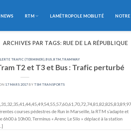
NEWS
RTM
LAMÉTROPOLE MOBILITÉ
NOTRE 
ARCHIVES PAR TAGS:
RUE DE LA RÉPUBLIQUE
LERTE TRAFIC (TERMINER)
,
BUS
,
RTM
,
TRAMWAY
ram T2 et T3 et Bus : Trafic perturbé
 ON
17 MARS 2017
BY
TSM TRANSPORTS
,31,32,35,41,44,45,49,54,55,57,60,61,70,72,74,81,82,82S,83,89,9
rentes courses pédestres de Run in Marseille, la RTM s’adapte et
De 6h00 à 10h00, Terminus « Arenc Le Silo » déplacé à la station
…]