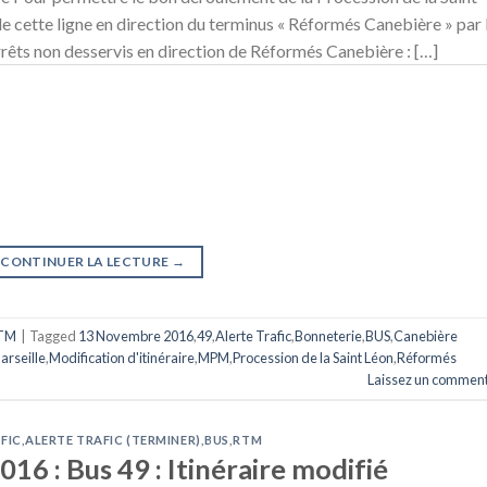
de cette ligne en direction du terminus « Réformés Canebière » par 
rêts non desservis en direction de Réformés Canebière : […]
CONTINUER LA LECTURE
→
TM
|
Tagged
13 Novembre 2016
,
49
,
Alerte Trafic
,
Bonneterie
,
BUS
,
Canebière
arseille
,
Modification d'itinéraire
,
MPM
,
Procession de la Saint Léon
,
Réformés
Laissez un comment
FIC
,
ALERTE TRAFIC (TERMINER)
,
BUS
,
RTM
16 : Bus 49 : Itinéraire modifié