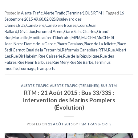
Posted in
Alerte Trafic
,
Alerte Trafic (Terminer)
,
BUS
,
RTM
|
Tagged
16
Septembre 2015
,
49
,
60
,
82
,
82S
,
Boulevard des
Dames
,
BUS
,
Canebière
,
Canebière Bourse
,
Cours Jean
Ballard
,
Déviation
,
Euromed Arenc
,
Gare Saint Charles
,
Grand'
Rue
,
Marseille
,
Modification d'itinéraire
,
MPM
,
MUCEM
,
MuCEM St
Jean
,
Notre Dame de la Garde
,
Pharo Catalans
,
Place de La Joliette
,
Place
Sadi Carnot
,
Quai de la Fraternité
,
Réformés Canebière
,
RTM
,
Rue Albert
1er
,
Rue Bir Hakeim
,
Rue Caisserie
,
Rue de la République
,
Rue des
Fabres
,
Rue Henri Barbusse
,
Rue Méry
,
Rue Ste Barbe
,
Terminus
modifié
,
Tournage
,
Transports
ALERTE TRAFIC
,
ALERTE TRAFIC (TERMINER)
,
BUS
,
RTM
RTM : 21 Août 2015 : Bus 33/33S :
Intervention des Marins Pompiers
(Évolution)
POSTED ON
21 AOÛT 2015
BY
TSM TRANSPORTS