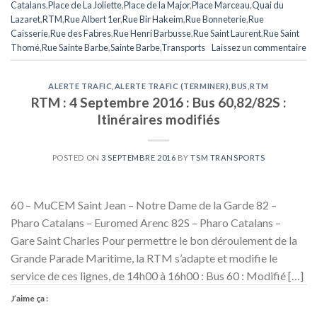
Catalans
,
Place de La Joliette
,
Place de la Major
,
Place Marceau
,
Quai du
Lazaret
,
RTM
,
Rue Albert 1er
,
Rue Bir Hakeim
,
Rue Bonneterie
,
Rue
Caisserie
,
Rue des Fabres
,
Rue Henri Barbusse
,
Rue Saint Laurent
,
Rue Saint
Thomé
,
Rue Sainte Barbe
,
Sainte Barbe
,
Transports
Laissez un commentaire
ALERTE TRAFIC
,
ALERTE TRAFIC (TERMINER)
,
BUS
,
RTM
RTM : 4 Septembre 2016 : Bus 60,82/82S :
Itinéraires modifiés
POSTED ON
3 SEPTEMBRE 2016
BY
TSM TRANSPORTS
60 – MuCEM Saint Jean – Notre Dame de la Garde 82 –
Pharo Catalans – Euromed Arenc 82S – Pharo Catalans –
Gare Saint Charles Pour permettre le bon déroulement de la
Grande Parade Maritime, la RTM s’adapte et modifie le
service de ces lignes, de 14h00 à 16h00 : Bus 60 : Modifié […]
J’aime ça :