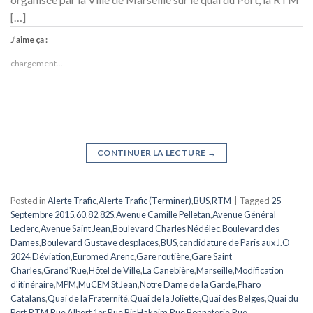
[…]
J’aime ça :
chargement…
CONTINUER LA LECTURE
→
Posted in
Alerte Trafic
,
Alerte Trafic (Terminer)
,
BUS
,
RTM
|
Tagged
25
Septembre 2015
,
60
,
82
,
82S
,
Avenue Camille Pelletan
,
Avenue Général
Leclerc
,
Avenue Saint Jean
,
Boulevard Charles Nédélec
,
Boulevard des
Dames
,
Boulevard Gustave desplaces
,
BUS
,
candidature de Paris aux J.O
2024
,
Déviation
,
Euromed Arenc
,
Gare routière
,
Gare Saint
Charles
,
Grand'Rue
,
Hôtel de Ville
,
La Canebière
,
Marseille
,
Modification
d'itinéraire
,
MPM
,
MuCEM St Jean
,
Notre Dame de la Garde
,
Pharo
Catalans
,
Quai de la Fraternité
,
Quai de la Joliette
,
Quai des Belges
,
Quai du
Port
,
RTM
,
Rue Albert 1er
,
Rue Bir Hakeim
,
Rue Bonneterie
,
Rue