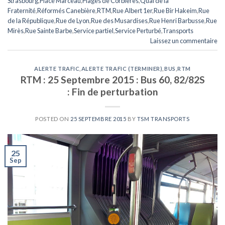
Strasbourg
,
Place Marceau
,
Plages de Corbières
,
Quai de la
Fraternité
,
Réformés Canebière
,
RTM
,
Rue Albert 1er
,
Rue Bir Hakeim
,
Rue
de la République
,
Rue de Lyon
,
Rue des Musardises
,
Rue Henri Barbusse
,
Rue
Mirès
,
Rue Sainte Barbe
,
Service partiel
,
Service Perturbé
,
Transports
Laissez un commentaire
ALERTE TRAFIC
,
ALERTE TRAFIC (TERMINER)
,
BUS
,
RTM
RTM : 25 Septembre 2015 : Bus 60, 82/82S
: Fin de perturbation
POSTED ON
25 SEPTEMBRE 2015
BY
TSM TRANSPORTS
25
Sep