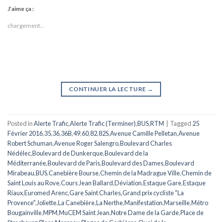
J’aime ça :
chargement…
CONTINUER LA LECTURE
→
Posted in
Alerte Trafic
,
Alerte Trafic (Terminer)
,
BUS
,
RTM
|
Tagged
25
Février 2016
,
35
,
36
,
36B
,
49
,
60
,
82
,
82S
,
Avenue Camille Pelletan
,
Avenue
Robert Schuman
,
Avenue Roger Salengro
,
Boulevard Charles
Nédélec
,
Boulevard de Dunkerque
,
Boulevard de la
Méditerranée
,
Boulevard de Paris
,
Boulevard des Dames
,
Boulevard
Mirabeau
,
BUS
,
Canebière Bourse
,
Chemin de la Madrague Ville
,
Chemin de
Saint Louis au Rove
,
Cours Jean Ballard
,
Déviation
,
Estaque Gare
,
Estaque
Riaux
,
Euromed Arenc
,
Gare Saint Charles
,
Grand prix cycliste "La
Provence"
,
Joliette
,
La Canebière
,
La Nerthe
,
Manifestation
,
Marseille
,
Métro
Bougainville
,
MPM
,
MuCEM Saint Jean
,
Notre Dame de la Garde
,
Place de