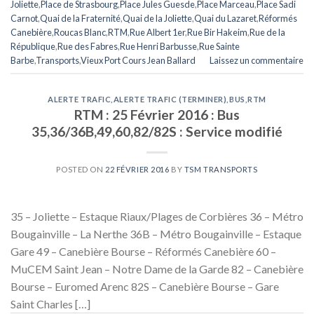
Joliette
,
Place de Strasbourg
,
Place Jules Guesde
,
Place Marceau
,
Place Sadi
Carnot
,
Quai de la Fraternité
,
Quai de la Joliette
,
Quai du Lazaret
,
Réformés
Canebière
,
Roucas Blanc
,
RTM
,
Rue Albert 1er
,
Rue Bir Hakeim
,
Rue de la
République
,
Rue des Fabres
,
Rue Henri Barbusse
,
Rue Sainte
Barbe
,
Transports
,
Vieux Port Cours Jean Ballard
Laissez un commentaire
ALERTE TRAFIC
,
ALERTE TRAFIC (TERMINER)
,
BUS
,
RTM
RTM : 25 Février 2016 : Bus
35,36/36B,49,60,82/82S : Service modifié
POSTED ON
22 FÉVRIER 2016
BY
TSM TRANSPORTS
35 – Joliette – Estaque Riaux/Plages de Corbières 36 – Métro
Bougainville – La Nerthe 36B – Métro Bougainville – Estaque
Gare 49 – Canebière Bourse – Réformés Canebière 60 –
MuCEM Saint Jean – Notre Dame de la Garde 82 – Canebière
Bourse – Euromed Arenc 82S – Canebière Bourse – Gare
Saint Charles […]