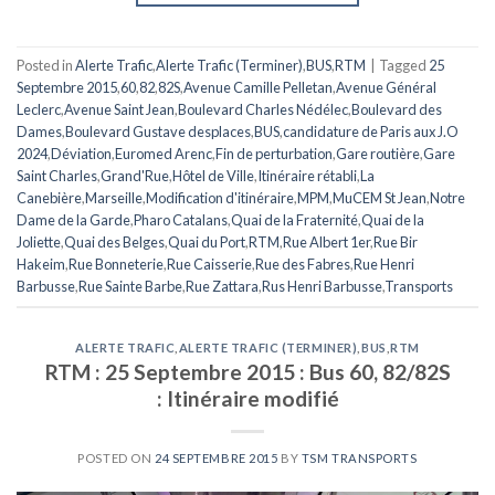
Posted in
Alerte Trafic
,
Alerte Trafic (Terminer)
,
BUS
,
RTM
|
Tagged
25
Septembre 2015
,
60
,
82
,
82S
,
Avenue Camille Pelletan
,
Avenue Général
Leclerc
,
Avenue Saint Jean
,
Boulevard Charles Nédélec
,
Boulevard des
Dames
,
Boulevard Gustave desplaces
,
BUS
,
candidature de Paris aux J.O
2024
,
Déviation
,
Euromed Arenc
,
Fin de perturbation
,
Gare routière
,
Gare
Saint Charles
,
Grand'Rue
,
Hôtel de Ville
,
Itinéraire rétabli
,
La
Canebière
,
Marseille
,
Modification d'itinéraire
,
MPM
,
MuCEM St Jean
,
Notre
Dame de la Garde
,
Pharo Catalans
,
Quai de la Fraternité
,
Quai de la
Joliette
,
Quai des Belges
,
Quai du Port
,
RTM
,
Rue Albert 1er
,
Rue Bir
Hakeim
,
Rue Bonneterie
,
Rue Caisserie
,
Rue des Fabres
,
Rue Henri
Barbusse
,
Rue Sainte Barbe
,
Rue Zattara
,
Rus Henri Barbusse
,
Transports
ALERTE TRAFIC
,
ALERTE TRAFIC (TERMINER)
,
BUS
,
RTM
RTM : 25 Septembre 2015 : Bus 60, 82/82S
: Itinéraire modifié
POSTED ON
24 SEPTEMBRE 2015
BY
TSM TRANSPORTS