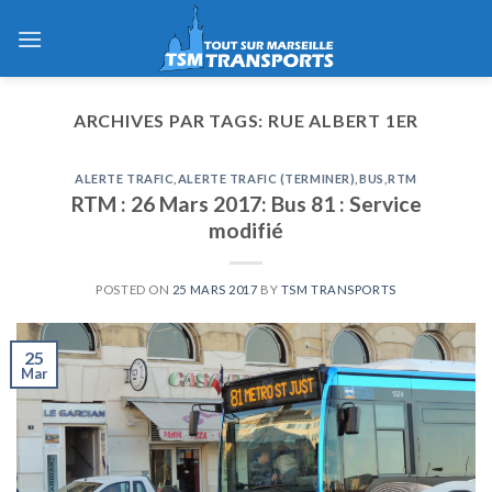
Skip
to
content
ARCHIVES PAR TAGS:
RUE ALBERT 1ER
ALERTE TRAFIC
,
ALERTE TRAFIC (TERMINER)
,
BUS
,
RTM
RTM : 26 Mars 2017: Bus 81 : Service
modifié
POSTED ON
25 MARS 2017
BY
TSM TRANSPORTS
25
Mar