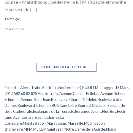
course « Marathoons » pédestre, la RTM s’adapte et modifie
le service de […]
J’aime ça :
chargement…
CONTINUER LA LECTURE
→
Posted in
Alerte Trafic
,
Alerte Trafic (Terminer)
,
BUS
,
RTM
|
Tagged
18 Mars
2017
,
582
,
60
,
82
,
82S
,
Alerte Trafic
,
Avenue Camille Pelletan
,
Avenue Robert
Schuman
,
Avenue Saint Jean
,
Boulevard Charles Nédélec
,
Boulevard des
Dames
,
Boulevard Schuman
,
BUS
,
Canebière Bourse
,
Déviation
,
Esplanade
de la Cathédrale
,
Esplanade de la Tourette
,
Euromed Arenc
,
Fluo Bus
,
Foch
Cinq Avenues
,
Gare Saint Charles
,
La
Canebière
,
Manifestation
,
Marathoons
,
Marseille
,
Modification
d'itinéraire
,
MPM
,
MuCEM Saint Jean
,
Notre Dame de la Garde
,
Pharo