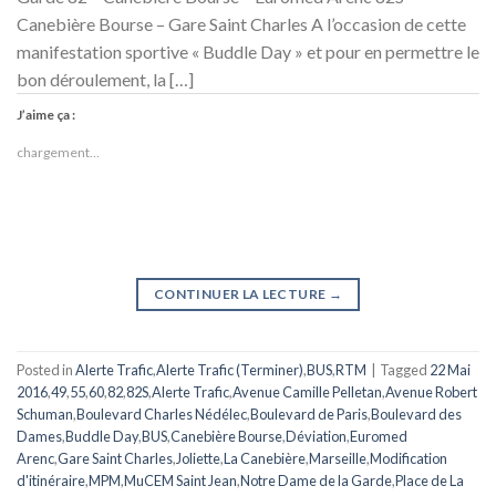
Canebière Bourse – Gare Saint Charles A l’occasion de cette
manifestation sportive « Buddle Day » et pour en permettre le
bon déroulement, la […]
J’aime ça :
chargement…
CONTINUER LA LECTURE
→
Posted in
Alerte Trafic
,
Alerte Trafic (Terminer)
,
BUS
,
RTM
|
Tagged
22 Mai
2016
,
49
,
55
,
60
,
82
,
82S
,
Alerte Trafic
,
Avenue Camille Pelletan
,
Avenue Robert
Schuman
,
Boulevard Charles Nédélec
,
Boulevard de Paris
,
Boulevard des
Dames
,
Buddle Day
,
BUS
,
Canebière Bourse
,
Déviation
,
Euromed
Arenc
,
Gare Saint Charles
,
Joliette
,
La Canebière
,
Marseille
,
Modification
d'itinéraire
,
MPM
,
MuCEM Saint Jean
,
Notre Dame de la Garde
,
Place de La