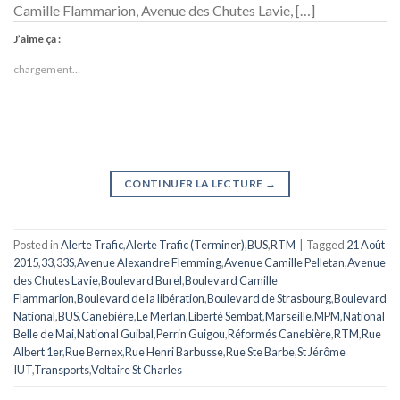
Camille Flammarion, Avenue des Chutes Lavie, […]
J’aime ça :
chargement…
CONTINUER LA LECTURE
→
Posted in
Alerte Trafic
,
Alerte Trafic (Terminer)
,
BUS
,
RTM
|
Tagged
21 Août
2015
,
33
,
33S
,
Avenue Alexandre Flemming
,
Avenue Camille Pelletan
,
Avenue
des Chutes Lavie
,
Boulevard Burel
,
Boulevard Camille
Flammarion
,
Boulevard de la libération
,
Boulevard de Strasbourg
,
Boulevard
National
,
BUS
,
Canebière
,
Le Merlan
,
Liberté Sembat
,
Marseille
,
MPM
,
National
Belle de Mai
,
National Guibal
,
Perrin Guigou
,
Réformés Canebière
,
RTM
,
Rue
Albert 1er
,
Rue Bernex
,
Rue Henri Barbusse
,
Rue Ste Barbe
,
St Jérôme
IUT
,
Transports
,
Voltaire St Charles