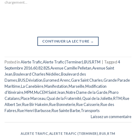
chargement…
CONTINUER LA LECTURE
→
Posted in
Alerte Trafic
,
Alerte Trafic (Terminer)
,
BUS
,
RTM
|
Tagged
4
Septembre 2016
,
60
,
82
,
82S
,
Avenue Camille Pelletan
,
Avenue Saint
Jean
,
Boulevard Charles Nédélec
,
Boulevard des
Dames
,
BUS
,
Déviation
,
Euromed Arenc
,
Gare Saint Charles
,
Grande Parade
Maritime
,
La Canebière
,
Manifestation
,
Marseille
,
Modification
d'itinéraire
,
MPM
,
MuCEM Saint Jean
,
Notre Dame de la Garde
,
Pharo
Catalans
,
Place Marceau
,
Quai de la Fraternité
,
Quai de la Joliette
,
RTM
,
Rue
Albert 1er
,
Rue Bir Hakeim
,
Rue Bonneterie
,
Rue Caisserie
,
Rue des
Fabres
,
Rue Henri Barbusse
,
Rue Sainte Barbe
,
Transports
Laissez un commentaire
ALERTE TRAFIC
,
ALERTE TRAFIC (TERMINER)
,
BUS
,
RTM