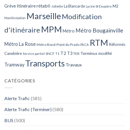
Itinéraire rétabli
Grève
La Blancarde
M2
Joliette
Lycée St Exupéry
Marseille
Modification
Manifestation
MPM
d'itinéraire
Métro Bougainville
Métro
RTM
Métro La Rose
Réformés
Métro Rond-Point du Prado
PACA
T2
T3
Terminus modifié
Canebière
SNCF
T1
TER
Service partiel
Transports
Tramway
Travaux
CATÉGORIES
Alerte Trafic
(581)
Alerte Trafic (Terminer)
(580)
BUS
(500)