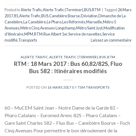
Posted in
Alerte Trafic
,
Alerte Trafic (Terminer)
,
BUS
,
RTM
|
Tagged
26 Mars
2017
,
81
,
Alerte Trafic
,
BUS
,
Canebière Bourse
,
Déviation
,
Dimanche de La
Canebière
,
La Canebière
,
Le Pharo
,
Les Réformés
,
Marseille
,
Métro 5
Avenues
,
Métro Cinq Avenues Longchamp
,
Métro Saint Just
,
Modification
d'itinéraire
,
MPM
,
RTM
,
Rue Albert 1er
,
Service de navettes
,
Service
modifié
,
Transports
Laissez un commentaire
ALERTE TRAFIC
,
ALERTE TRAFIC (TERMINER)
,
BUS
,
RTM
RTM : 18 Mars 2017 : Bus 60,82/82S, Fluo
Bus 582 : Itinéraires modifiés
POSTED ON
16 MARS 2017
BY
TSM TRANSPORTS
60 – MuCEM Saint Jean – Notre Dame de la Garde 82 –
Pharo Catalans – Euromed Arenc 82S – Pharo Catalans –
Gare Saint Charles 582 – Fluo Bus – Canebière Bourse – Foch
Cinq Avenues Pour permettre le bon déroulement de la