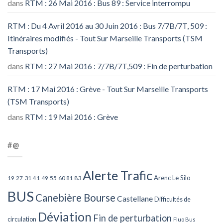
dans
RTM : 26 Mai 2016 : Bus 89 : Service interrompu
RTM : Du 4 Avril 2016 au 30 Juin 2016 : Bus 7/7B/7T, 509 :
Itinéraires modifiés - Tout Sur Marseille Transports (TSM
Transports)
dans
RTM : 27 Mai 2016 : 7/7B/7T,509 : Fin de perturbation
RTM : 17 Mai 2016 : Grève - Tout Sur Marseille Transports
(TSM Transports)
dans
RTM : 19 Mai 2016 : Grève
#@
Alerte Trafic
Arenc Le Silo
27
31
49
55
60
83
19
41
81
BUS
Canebière Bourse
Castellane
Difficultés de
Déviation
Fin de perturbation
circulation
Fluo Bus