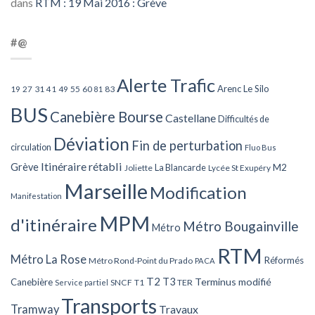
dans
RTM : 19 Mai 2016 : Grève
#@
Alerte Trafic
Arenc Le Silo
27
31
49
55
60
83
19
41
81
BUS
Canebière Bourse
Castellane
Difficultés de
Déviation
Fin de perturbation
circulation
Fluo Bus
Itinéraire rétabli
Grève
La Blancarde
M2
Joliette
Lycée St Exupéry
Marseille
Modification
Manifestation
MPM
d'itinéraire
Métro Bougainville
Métro
RTM
Métro La Rose
Réformés
Métro Rond-Point du Prado
PACA
T2
T3
Terminus modifié
Canebière
SNCF
T1
TER
Service partiel
Transports
Tramway
Travaux