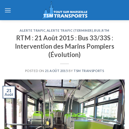
Skip
to
content
ALERTE TRAFIC
,
ALERTE TRAFIC (TERMINER)
,
BUS
,
RTM
RTM : 21 Août 2015 : Bus 33/33S :
Intervention des Marins Pompiers
(Évolution)
POSTED ON
21 AOÛT 2015
BY
TSM TRANSPORTS
21
Août