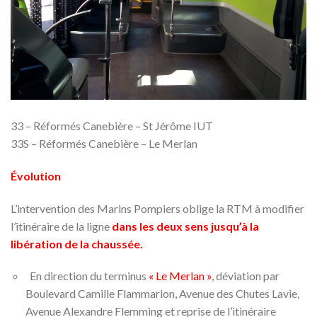
33 – Réformés Canebière – St Jérôme IUT
33S – Réformés Canebière – Le Merlan
Évolution
L’intervention des Marins Pompiers oblige la RTM à modifier
l’itinéraire de la ligne
dans les deux sens j
usqu’à
la
libération de la chaussée.
En direction du terminus
« Le Merlan »
, déviation par
Boulevard Camille Flammarion, Avenue des Chutes Lavie,
Avenue Alexandre Flemming et reprise de l’itinéraire