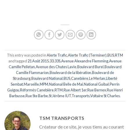
This entry was posted in
Alerte Trafic
,
Alerte Trafic (Terminer)
,
BUS
,
RTM
and tagged
21 Août 2015
,
33
,
33S
,
Avenue Alexandre Flemming
,
Avenue
Camille Pelletan
,
Avenue des Chutes Lavie
,
Boulevard Burel
,
Boulevard
Camille Flammarion
,
Boulevard de la libération
,
Boulevard de
Strasbourg
,
Boulevard National
,
BUS
,
Canebière
,
Le Merlan
,
Liberté
Sembat
,
Marseille
,
MPM
,
National Belle de Mai
,
National Guibal
,
Perrin
Guigou
,
Réformés Canebière
,
RTM
,
Rue Albert 1er
,
Rue Bernex
,
Rue Henri
Barbusse
,
Rue Ste Barbe
,
St Jérôme IUT
,
Transports
,
Voltaire St Charles
.
TSM TRANSPORTS
Créateur de ce site, je vous tiens au courant