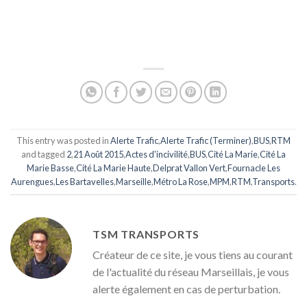
This entry was posted in
Alerte Trafic
,
Alerte Trafic (Terminer)
,
BUS
,
RTM
and tagged
2
,
21 Août 2015
,
Actes d'incivilité
,
BUS
,
Cité La Marie
,
Cité La
Marie Basse
,
Cité La Marie Haute
,
Delprat Vallon Vert
,
Fournacle Les
Aurengues
,
Les Bartavelles
,
Marseille
,
Métro La Rose
,
MPM
,
RTM
,
Transports
.
TSM TRANSPORTS
Créateur de ce site, je vous tiens au courant
de l'actualité du réseau Marseillais, je vous
alerte également en cas de perturbation.