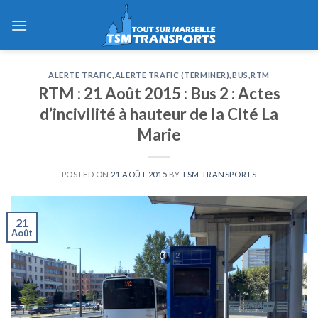
Skip
to
content
ALERTE TRAFIC
,
ALERTE TRAFIC (TERMINER)
,
BUS
,
RTM
RTM : 21 Août 2015 : Bus 2 : Actes
d’incivilité à hauteur de la Cité La
Marie
POSTED ON
21 AOÛT 2015
BY
TSM TRANSPORTS
21
Août