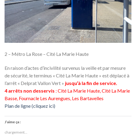
2 – Métro La Rose – Cité La Marie Haute
En raison d’actes d’incivilité survenus la veille et par mesure
de sécurité, le terminus « Cité La Marie Haute » est déplacé à
l’arrêt « Delprat Vallon Vert »
jusqu’à la fin de service.
4 arrêts non desservis
:
Cité La Marie Haute, Cité La Marie
Basse, Fournacle Les Aurengues, Les Bartavelles
Plan de ligne (cliquez ici)
J’aime ça :
chargement…