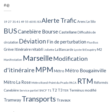
#@
Alerte Trafic
Arenc Le Silo
27
31
49
55
60
83
19
41
81
BUS
Canebière Bourse
Castellane
Difficultés de
Déviation
Fin de perturbation
circulation
Fluo Bus
Itinéraire rétabli
Grève
La Blancarde
M2
Joliette
Lycée St Exupéry
Marseille
Modification
Manifestation
MPM
d'itinéraire
Métro Bougainville
Métro
RTM
Métro La Rose
Réformés
Métro Rond-Point du Prado
PACA
T2
T3
Terminus modifié
Canebière
SNCF
T1
TER
Service partiel
Transports
Tramway
Travaux