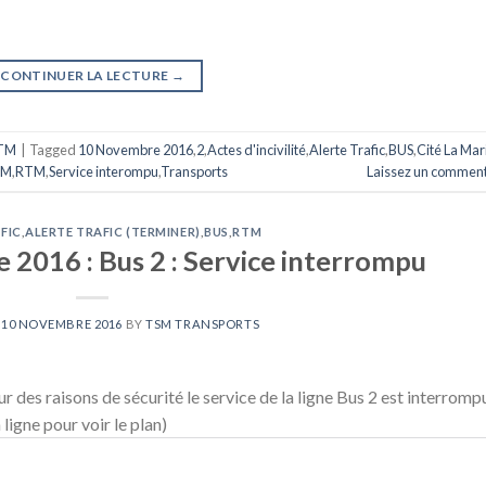
CONTINUER LA LECTURE
→
TM
|
Tagged
10 Novembre 2016
,
2
,
Actes d'incivilité
,
Alerte Trafic
,
BUS
,
Cité La Mar
PM
,
RTM
,
Service interompu
,
Transports
Laissez un comment
FIC
,
ALERTE TRAFIC (TERMINER)
,
BUS
,
RTM
2016 : Bus 2 : Service interrompu
N
10 NOVEMBRE 2016
BY
TSM TRANSPORTS
 des raisons de sécurité le service de la ligne Bus 2 est interromp
ligne pour voir le plan)