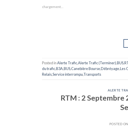
chargement…
Posted in
Alerte Trafic
,
Alerte Trafic (Terminer)
,
BUS
,
R
du trafic
,
B3A
,
BUS
,
Canebière Bourse
,
Débréyage
,
Les O
Relais
,
Service interrompu
,
Transports
ALERTE TRA
RTM : 2 Septembre 2
Se
POSTED O