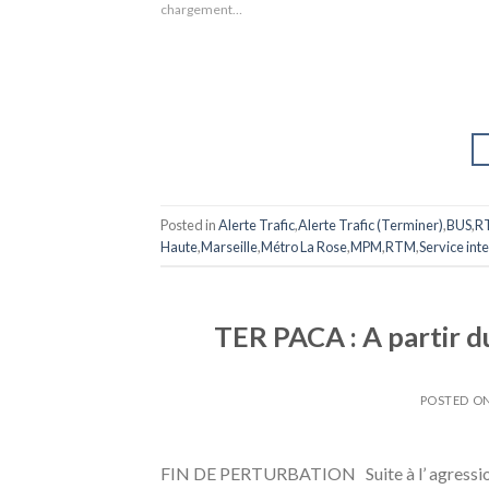
chargement…
Posted in
Alerte Trafic
,
Alerte Trafic (Terminer)
,
BUS
,
R
Haute
,
Marseille
,
Métro La Rose
,
MPM
,
RTM
,
Service in
TER PACA : A partir d
POSTED O
FIN DE PERTURBATION Suite à l’ agression 