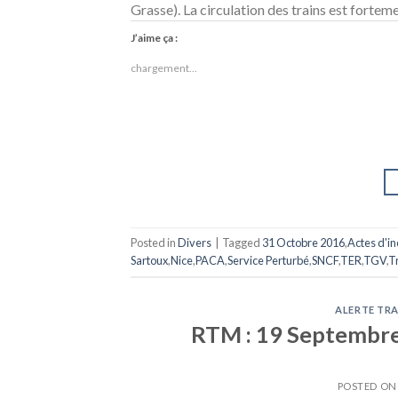
Grasse). La circulation des trains est fortem
J’aime ça :
chargement…
Posted in
Divers
|
Tagged
31 Octobre 2016
,
Actes d'inc
Sartoux
,
Nice
,
PACA
,
Service Perturbé
,
SNCF
,
TER
,
TGV
,
T
ALERTE TRA
RTM : 19 Septembre 
POSTED O