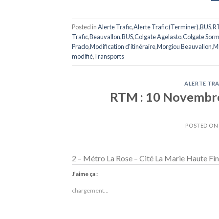
Posted in
Alerte Trafic
,
Alerte Trafic (Terminer)
,
BUS
,
R
Trafic
,
Beauvallon
,
BUS
,
Colgate Agelasto
,
Colgate Sorm
Prado
,
Modification d'itinéraire
,
Morgiou Beauvallon
,
M
modifié
,
Transports
ALERTE TRA
RTM : 10 Novembre 
POSTED O
2 – Métro La Rose – Cité La Marie Haute Fin 
J’aime ça :
chargement…