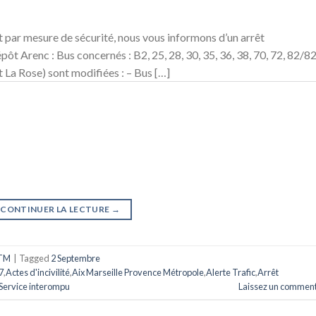
5 et par mesure de sécurité, nous vous informons d’un arrêt
pôt Arenc : Bus concernés : B2, 25, 28, 30, 35, 36, 38, 70, 72, 82/82
t La Rose) sont modifiées : – Bus […]
CONTINUER LA LECTURE
→
TM
|
Tagged
2 Septembre
7
,
Actes d'incivilité
,
Aix Marseille Provence Métropole
,
Alerte Trafic
,
Arrêt
Service interompu
Laissez un comment