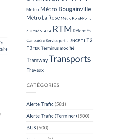
Métro Bougainville
Métro
Métro La Rose
Métro Rond-Point
RTM
Réformés
du Prado
PACA
T2
Canebière
SNCF
T1
Service partiel
ie
T3
Terminus modifié
TER
aire
Transports
Tramway
Travaux
CATÉGORIES
Alerte Trafic
(581)
u
Alerte Trafic (Terminer)
(580)
BUS
(500)