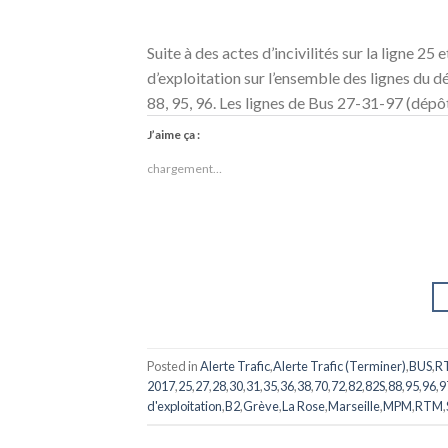
Suite à des actes d’incivilités sur la ligne 2
d’exploitation sur l’ensemble des lignes du dé
88, 95, 96. Les lignes de Bus 27-31-97 (dépô
J’aime ça :
chargement…
Posted in
Alerte Trafic
,
Alerte Trafic (Terminer)
,
BUS
,
R
2017
,
25
,
27
,
28
,
30
,
31
,
35
,
36
,
38
,
70
,
72
,
82
,
82S
,
88
,
95
,
96
,
9
d'exploitation
,
B2
,
Grève
,
La Rose
,
Marseille
,
MPM
,
RTM
,