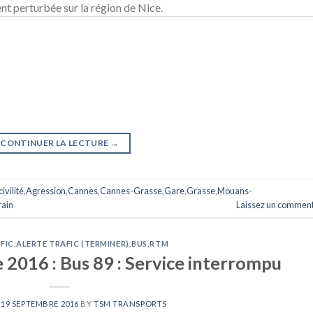
ent perturbée sur la région de Nice.
CONTINUER LA LECTURE
→
ivilité
,
Agression
,
Cannes
,
Cannes-Grasse
,
Gare
,
Grasse
,
Mouans-
rain
Laissez un comment
FIC
,
ALERTE TRAFIC (TERMINER)
,
BUS
,
RTM
2016 : Bus 89 : Service interrompu
N
19 SEPTEMBRE 2016
BY
TSM TRANSPORTS