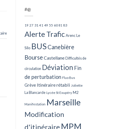
#@
27
31
49
55
60
83
19
41
81
Alerte Trafic
aire
Arenc Le
BUS
Canebière
Silo
Bourse
Castellane
Difficultés de
Déviation
Fin
circulation
de perturbation
Fluo Bus
Itinéraire rétabli
Grève
Joliette
La Blancarde
M2
Lycée St Exupéry
Marseille
Manifestation
Modification
MPM
d'itinéraire