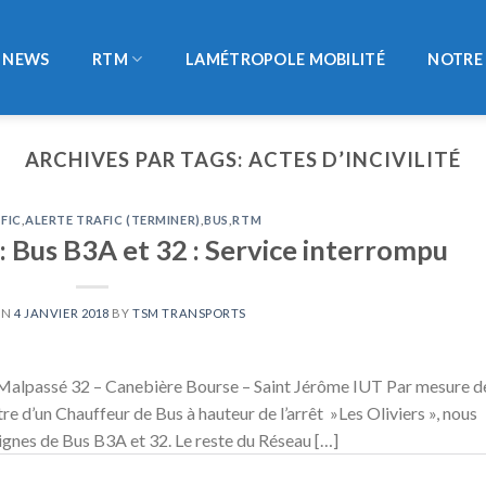
NEWS
RTM
LAMÉTROPOLE MOBILITÉ
NOTRE 
ARCHIVES PAR TAGS:
ACTES D’INCIVILITÉ
FIC
,
ALERTE TRAFIC (TERMINER)
,
BUS
,
RTM
: Bus B3A et 32 : Service interrompu
ON
4 JANVIER 2018
BY
TSM TRANSPORTS
 Malpassé 32 – Canebière Bourse – Saint Jérôme IUT Par mesure d
ntre d’un Chauffeur de Bus à hauteur de l’arrêt »Les Oliviers », nous
lignes de Bus B3A et 32. Le reste du Réseau […]