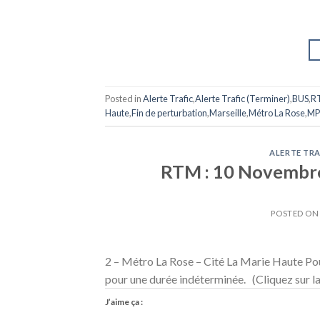
Posted in
Alerte Trafic
,
Alerte Trafic (Terminer)
,
BUS
,
R
Haute
,
Fin de perturbation
,
Marseille
,
Métro La Rose
,
M
ALERTE TRA
RTM : 10 Novembre 
POSTED O
2 – Métro La Rose – Cité La Marie Haute Pour
pour une durée indéterminée. (Cliquez sur la 
J’aime ça :