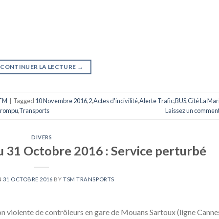
CONTINUER LA LECTURE
→
TM
|
Tagged
10 Novembre 2016
,
2
,
Actes d'incivilité
,
Alerte Trafic
,
BUS
,
Cité La Mar
terompu
,
Transports
Laissez un comment
DIVERS
u 31 Octobre 2016 : Service perturbé
N
31 OCTOBRE 2016
BY
TSM TRANSPORTS
violente de contrôleurs en gare de Mouans Sartoux (ligne Canne