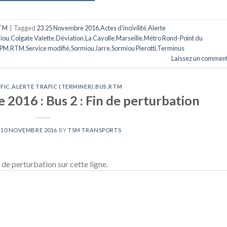
TM
|
Tagged
23
,
25 Novembre 2016
,
Actes d'incivilité
,
Alerte
iou
,
Colgate Valette
,
Déviation
,
La Cayolle
,
Marseille
,
Métro Rond-Point du
PM
,
RTM
,
Service modifié
,
Sormiou Jarre
,
Sormiou Pierotti
,
Terminus
Laissez un comment
FIC
,
ALERTE TRAFIC (TERMINER)
,
BUS
,
RTM
2016 : Bus 2 : Fin de perturbation
N
10 NOVEMBRE 2016
BY
TSM TRANSPORTS
de perturbation sur cette ligne.