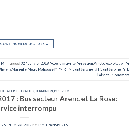
CONTINUER LA LECTURE
→
TM
|
Tagged
32
,
4 Janvier 2018
,
Actes d'incivilité
,
Agression
,
Arrêt d'exploitation
,
Ar
liviers
,
Marseille
,
Métro Malpassé
,
MPM
,
RTM
,
Saint Jérôme IUT
,
Saint Jérôme Park
Laissez un comment
FIC
,
ALERTE TRAFIC (TERMINER)
,
BUS
,
RTM
017 : Bus secteur Arenc et La Rose:
rvice interrompu
N
2 SEPTEMBRE 2017
BY
TSM TRANSPORTS