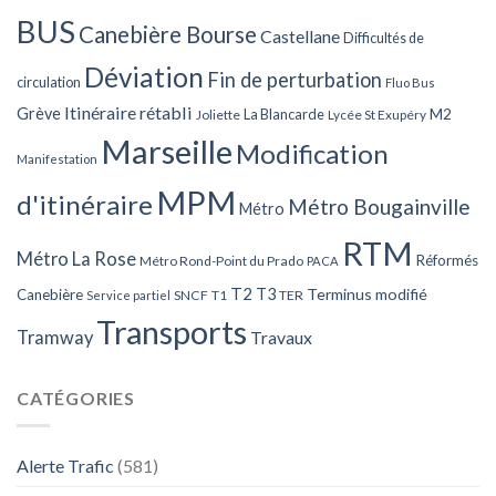
BUS
Canebière Bourse
Castellane
Difficultés de
Déviation
Fin de perturbation
circulation
Fluo Bus
Itinéraire rétabli
Grève
La Blancarde
M2
Joliette
Lycée St Exupéry
Marseille
Modification
Manifestation
MPM
d'itinéraire
Métro Bougainville
Métro
RTM
Métro La Rose
Réformés
Métro Rond-Point du Prado
PACA
T2
T3
Terminus modifié
Canebière
SNCF
T1
TER
Service partiel
Transports
Tramway
Travaux
CATÉGORIES
Alerte Trafic
(581)