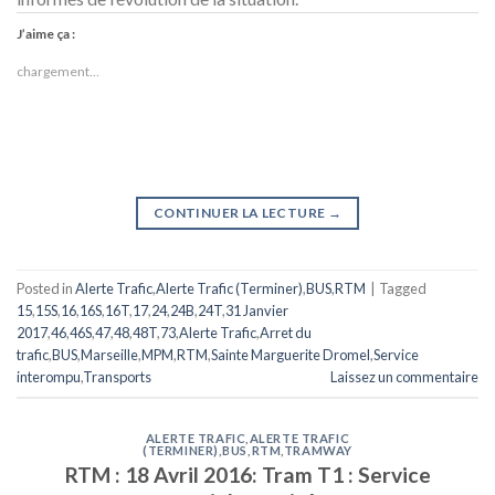
J’aime ça :
chargement…
CONTINUER LA LECTURE
→
Posted in
Alerte Trafic
,
Alerte Trafic (Terminer)
,
BUS
,
RTM
|
Tagged
15
,
15S
,
16
,
16S
,
16T
,
17
,
24
,
24B
,
24T
,
31 Janvier
2017
,
46
,
46S
,
47
,
48
,
48T
,
73
,
Alerte Trafic
,
Arret du
trafic
,
BUS
,
Marseille
,
MPM
,
RTM
,
Sainte Marguerite Dromel
,
Service
interompu
,
Transports
Laissez un commentaire
ALERTE TRAFIC
,
ALERTE TRAFIC
(TERMINER)
,
BUS
,
RTM
,
TRAMWAY
RTM : 18 Avril 2016: Tram T1 : Service