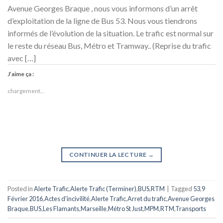
Avenue Georges Braque , nous vous informons d’un arrêt
d’exploitation de la ligne de Bus 53. Nous vous tiendrons
informés de l’évolution de la situation. Le trafic est normal sur
le reste du réseau Bus, Métro et Tramway.. (Reprise du trafic
avec […]
J’aime ça :
chargement…
CONTINUER LA LECTURE
→
Posted in
Alerte Trafic
,
Alerte Trafic (Terminer)
,
BUS
,
RTM
|
Tagged
53
,
9
Février 2016
,
Actes d'incivilité
,
Alerte Trafic
,
Arret du trafic
,
Avenue Georges
Braque
,
BUS
,
Les Flamants
,
Marseille
,
Métro St Just
,
MPM
,
RTM
,
Transports