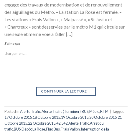
engage des travaux de modernisation et de renouvellement
des aiguillages du Métro. – La station La Rose est fermée. –
Les stations « Frais Vallon », « Malpassé », « St Just » et
« Chartreux » sont desservies par le métro M1 qui circule sur
une seule et même voie à l’aller […]
J’aime ça :
chargement…
CONTINUER LA LECTURE
→
Posted in
Alerte Trafic
,
Alerte Trafic (Terminer)
,
BUS
,
Métro
,
RTM
|
Tagged
17 Octobre 2015
,
18 Octobre 2015
,
19 Octobre 2015
,
20 Octobre 2015
,
21
Octobre 2015
,
22 Octobre 2015
,
42
,
542
,
Alerte Trafic
,
Arret du
trafic
,
BUS
,
Dépôt La Rose
,
Fluo Bus
,
Frais Vallon
,
Interruption de la