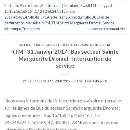
Posted in
Alerte Trafic
,
Alerte Trafic (Terminer)
,
BUS
,
RTM
|
Tagged
15
,
15S
,
16
,
16S
,
16T
,
17
,
24
,
24B
,
24T
,
31 Janvier
2017
,
46
,
46S
,
47
,
48
,
48T
,
73
,
Alerte Trafic
,
Arret du trafic
,
BUS
,
Fin de
perturbation
,
Marseille
,
MPM
,
RTM
,
Sainte Marguerite Dromel
,
Service
interompu
,
Transports
Laissez un commentaire
ALERTE TRAFIC
,
ALERTE TRAFIC (TERMINER)
,
BUS
,
RTM
RTM : 31 Janvier 2017 : Bus secteur Sainte
Marguerite Dromel : Interruption de
service
POSTED ON
31 JANVIER 2017
BY
TSM TRANSPORTS
Nous vous informons de l’interruption provisoire du service
sur les lignes de Bus du secteur Sainte Marguerite Dromel :
Lignes concernées : Bus 15/15S, 16/16S/16T, 17,
24/24B/24T, 46/46S, 47, 48/48T, 73 Nous vous tiendrons
informés de l’évolution de la situation.