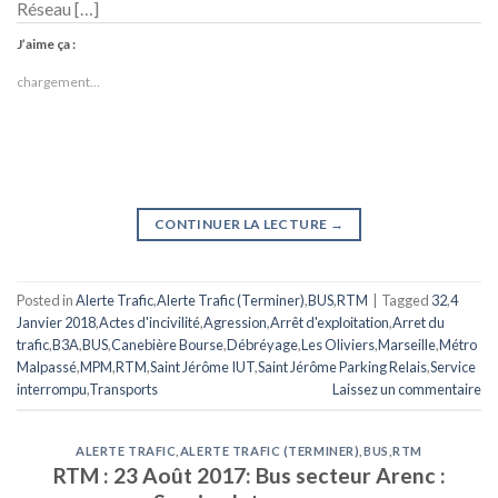
Réseau […]
J’aime ça :
chargement…
CONTINUER LA LECTURE
→
Posted in
Alerte Trafic
,
Alerte Trafic (Terminer)
,
BUS
,
RTM
|
Tagged
32
,
4
Janvier 2018
,
Actes d'incivilité
,
Agression
,
Arrêt d'exploitation
,
Arret du
trafic
,
B3A
,
BUS
,
Canebière Bourse
,
Débréyage
,
Les Oliviers
,
Marseille
,
Métro
Malpassé
,
MPM
,
RTM
,
Saint Jérôme IUT
,
Saint Jérôme Parking Relais
,
Service
interrompu
,
Transports
Laissez un commentaire
ALERTE TRAFIC
,
ALERTE TRAFIC (TERMINER)
,
BUS
,
RTM
RTM : 23 Août 2017: Bus secteur Arenc :