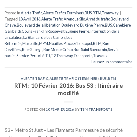
Posted in
Alerte Trafic
,
Alerte Trafic (Terminer)
,
BUS
,
RTM
,
Tramway
|
Tagged
18 Avril 2016
,
Alerte Trafic
,
Arenc Le Silo
,
Arret du trafic
,
Boulevard
Chave
,
Boulevard de la libération
,
Boulevard Eugène Pierre
,
BUS
,
Canebière
Garibaldi
,
Cours Franklin Roosevelt
,
Eugène Pierre
,
Interruption de la
circulation
,
La Blancarde
,
Les Caillols
,
Les
Réformés
,
Marseille
,
MPM
,
Noailles
,
Place Sébastopol
,
RTM
,
Rue
Devilliers
,
Rue George
,
Rue Monte Cristo
,
Rue Saint Savournin
,
Service
partiel
,
Service Perturbé
,
T1
,
T2
,
Tramway
,
Transports
,
Travaux
Laissez un commentaire
ALERTE TRAFIC
,
ALERTE TRAFIC (TERMINER)
,
BUS
,
RTM
RTM : 10 Février 2016: Bus 53 : Itinéraire
modifié
POSTED ON
10 FÉVRIER 2016
BY
TSM TRANSPORTS
53 – Métro St Just – Les Flamants Par mesure de sécurité