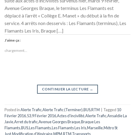
suite aux actes d’incivilités survenus hier, mardi 9 février,
Avenue Georges Braque, le terminus Les Flamants est
déplacé à l’arrêt « Collège E. Manet » du début à la fin de
service. 4 arrêts non desservis : Les Flamants (terminus), Les
Flamants Les Iris, Braque […]
J’aime ça :
chargement…
CONTINUER LA LECTURE
→
Posted in
Alerte Trafic
,
Alerte Trafic (Terminer)
,
BUS
,
RTM
|
Tagged
10
Février 2016
,
53
,
9 Février 2016
,
Actes d'incivilité
,
Alerte Trafic
,
Ansaldie La
Javie
,
Arret du trafic
,
Avenue Georges Braque
,
Braque Les
Flamants
,
BUS
,
Les Flamants
,
Les Flamants Les Iris
,
Marseille
,
Métro St
Just
,
Modification d'itinéraire
,
MPM
,
RTM
,
Transports