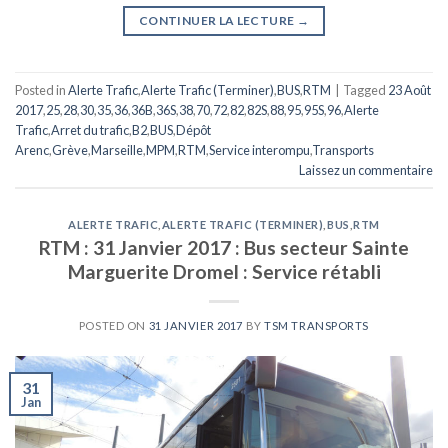
CONTINUER LA LECTURE
→
Posted in
Alerte Trafic
,
Alerte Trafic (Terminer)
,
BUS
,
RTM
|
Tagged
23 Août
2017
,
25
,
28
,
30
,
35
,
36
,
36B
,
36S
,
38
,
70
,
72
,
82
,
82S
,
88
,
95
,
95S
,
96
,
Alerte
Trafic
,
Arret du trafic
,
B2
,
BUS
,
Dépôt
Arenc
,
Grève
,
Marseille
,
MPM
,
RTM
,
Service interompu
,
Transports
Laissez un commentaire
ALERTE TRAFIC
,
ALERTE TRAFIC (TERMINER)
,
BUS
,
RTM
RTM : 31 Janvier 2017 : Bus secteur Sainte
Marguerite Dromel : Service rétabli
POSTED ON
31 JANVIER 2017
BY
TSM TRANSPORTS
31
Jan