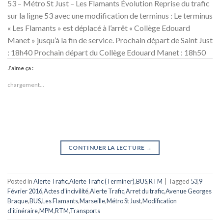
53 – Métro St Just – Les Flamants Évolution Reprise du trafic
sur la ligne 53 avec une modification de terminus : Le terminus
« Les Flamants » est déplacé à l’arrêt « Collège Edouard
Manet » jusqu’à la fin de service. Prochain départ de Saint Just
: 18h40 Prochain départ du Collège Edouard Manet : 18h50
J’aime ça :
chargement…
CONTINUER LA LECTURE
→
Posted in
Alerte Trafic
,
Alerte Trafic (Terminer)
,
BUS
,
RTM
|
Tagged
53
,
9
Février 2016
,
Actes d'incivilité
,
Alerte Trafic
,
Arret du trafic
,
Avenue Georges
Braque
,
BUS
,
Les Flamants
,
Marseille
,
Métro St Just
,
Modification
d'itinéraire
,
MPM
,
RTM
,
Transports