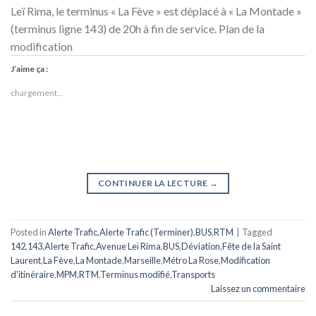
Leï Rima, le terminus « La Fève » est déplacé à « La Montade »
(terminus ligne 143) de 20h à fin de service. Plan de la
modification
J’aime ça :
chargement…
CONTINUER LA LECTURE
→
Posted in
Alerte Trafic
,
Alerte Trafic (Terminer)
,
BUS
,
RTM
|
Tagged
142
,
143
,
Alerte Trafic
,
Avenue Leï Rima
,
BUS
,
Déviation
,
Fête de la Saint
Laurent
,
La Fève
,
La Montade
,
Marseille
,
Métro La Rose
,
Modification
d'itinéraire
,
MPM
,
RTM
,
Terminus modifié
,
Transports
Laissez un commentaire