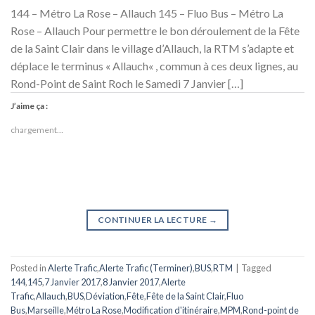
144 – Métro La Rose – Allauch 145 – Fluo Bus – Métro La
Rose – Allauch Pour permettre le bon déroulement de la Fête
de la Saint Clair dans le village d’Allauch, la RTM s’adapte et
déplace le terminus « Allauch« , commun à ces deux lignes, au
Rond-Point de Saint Roch le Samedi 7 Janvier […]
J’aime ça :
chargement…
CONTINUER LA LECTURE
→
Posted in
Alerte Trafic
,
Alerte Trafic (Terminer)
,
BUS
,
RTM
|
Tagged
144
,
145
,
7 Janvier 2017
,
8 Janvier 2017
,
Alerte
Trafic
,
Allauch
,
BUS
,
Déviation
,
Fête
,
Fête de la Saint Clair
,
Fluo
Bus
,
Marseille
,
Métro La Rose
,
Modification d'itinéraire
,
MPM
,
Rond-point de