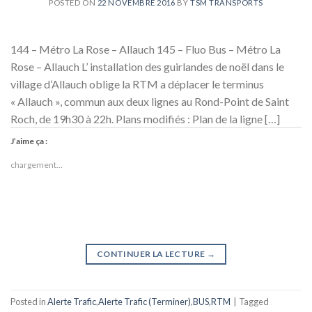
POSTED ON
22 NOVEMBRE 2016
BY
TSM TRANSPORTS
144 – Métro La Rose – Allauch 145 – Fluo Bus – Métro La
Rose – Allauch L’ installation des guirlandes de noël dans le
village d’Allauch oblige la RTM a déplacer le terminus
« Allauch », commun aux deux lignes au Rond-Point de Saint
Roch, de 19h30 à 22h. Plans modifiés : Plan de la ligne […]
J’aime ça :
chargement…
CONTINUER LA LECTURE
→
Posted in
Alerte Trafic
,
Alerte Trafic (Terminer)
,
BUS
,
RTM
|
Tagged