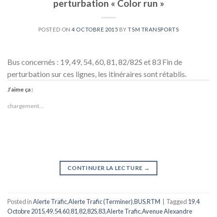
perturbation « Color run »
POSTED ON
4 OCTOBRE 2015
BY
TSM TRANSPORTS
Bus concernés : 19, 49, 54, 60, 81, 82/82S et 83 Fin de
perturbation sur ces lignes, les itinéraires sont rétablis.
J’aime ça :
chargement…
CONTINUER LA LECTURE
→
Posted in
Alerte Trafic
,
Alerte Trafic (Terminer)
,
BUS
,
RTM
|
Tagged
19
,
4
Octobre 2015
,
49
,
54
,
60
,
81
,
82
,
82S
,
83
,
Alerte Trafic
,
Avenue Alexandre