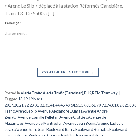
« Arenc Le Silo » déplacé à la station Réformés Canebière.
Tram T3 : De 5h00 à […]
J’aime ça :
chargement…
CONTINUER LA LECTURE
→
Posted in
Alerte Trafic
,
Alerte Trafic (Terminer)
,
BUS
,
RTM
,
Tramway
|
Tagged
18
,
19
,
19 Mars
2017
,
20
,
21
,
22
,
23
,
31
,
32
,
35
,
41
,
44
,
45
,
49
,
54
,
55
,
57
,
60
,
61
,
70
,
72
,
74
,
81
,
82
,
82S
,
83
,
Trafic
,
Arenc Le Silo
,
Avenue Alexandre Dumas
,
Avenue André
Zenatti
,
Avenue Camille Pelletan
,
Avenue Clot Bey
,
Avenue de
Mazargues
,
Avenue de Montredon
,
Avenue Jean Bouin
,
Avenue Ludovic
Legre
,
Avenue Saint Jean
,
Boulevard Barry
,
Boulevard Bernabo
,
Boulevard
Camille Blanc
,
Boulevard Charles Nédélec
,
Boulevard de la