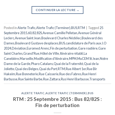
CONTINUER LA LECTURE
→
Posted in
Alerte Trafic
,
Alerte Trafic (Terminer)
,
BUS
,
RTM
|
Tagged
25
Septembre 2015
,
60
,
82
,
82S
,
Avenue Camille Pelletan
,
Avenue Général
Leclerc
,
Avenue Saint Jean
,
Boulevard Charles Nédélec
,
Boulevard des
Dames
,
Boulevard Gustave desplaces
,
BUS
,
candidature de Paris aux J.O
2024
,
Déviation
,
Euromed Arenc
,
Fin de perturbation
,
Gare routière
,
Gare
Saint Charles
,
Grand'Rue
,
Hôtel de Ville
,
Itinéraire rétabli
,
La
Canebière
,
Marseille
,
Modification d'itinéraire
,
MPM
,
MuCEM St Jean
,
Notre
Dame de la Garde
,
Pharo Catalans
,
Quai de la Fraternité
,
Quai de la
Joliette
,
Quai des Belges
,
Quai du Port
,
RTM
,
Rue Albert 1er
,
Rue Bir
Hakeim
,
Rue Bonneterie
,
Rue Caisserie
,
Rue des Fabres
,
Rue Henri
Barbusse
,
Rue Sainte Barbe
,
Rue Zattara
,
Rus Henri Barbusse
,
Transports
ALERTE TRAFIC
,
ALERTE TRAFIC (TERMINER)
,
BUS
RTM : 25 Septembre 2015 : Bus 82/82S :
Fin de perturbation