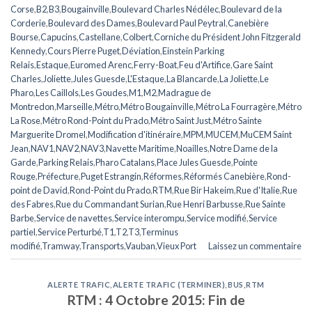
Corse
,
B2
,
B3
,
Bougainville
,
Boulevard Charles Nédélec
,
Boulevard de la
Corderie
,
Boulevard des Dames
,
Boulevard Paul Peytral
,
Canebière
Bourse
,
Capucins
,
Castellane
,
Colbert
,
Corniche du Président John Fitzgerald
Kennedy
,
Cours Pierre Puget
,
Déviation
,
Einstein Parking
Relais
,
Estaque
,
Euromed Arenc
,
Ferry-Boat
,
Feu d'Artifice
,
Gare Saint
Charles
,
Joliette
,
Jules Guesde
,
L'Estaque
,
La Blancarde
,
La Joliette
,
Le
Pharo
,
Les Caillols
,
Les Goudes
,
M1
,
M2
,
Madrague de
Montredon
,
Marseille
,
Métro
,
Métro Bougainville
,
Métro La Fourragère
,
Métro
La Rose
,
Métro Rond-Point du Prado
,
Métro Saint Just
,
Métro Sainte
Marguerite Dromel
,
Modification d'itinéraire
,
MPM
,
MUCEM
,
MuCEM Saint
Jean
,
NAV1
,
NAV2
,
NAV3
,
Navette Maritime
,
Noailles
,
Notre Dame de la
Garde
,
Parking Relais
,
Pharo Catalans
,
Place Jules Guesde
,
Pointe
Rouge
,
Préfecture
,
Puget Estrangin
,
Réformes
,
Réformés Canebière
,
Rond-
point de David
,
Rond-Point du Prado
,
RTM
,
Rue Bir Hakeim
,
Rue d'Italie
,
Rue
des Fabres
,
Rue du Commandant Surian
,
Rue Henri Barbusse
,
Rue Sainte
Barbe
,
Service de navettes
,
Service interompu
,
Service modifié
,
Service
partiel
,
Service Perturbé
,
T1
,
T2
,
T3
,
Terminus
modifié
,
Tramway
,
Transports
,
Vauban
,
Vieux Port
Laissez un commentaire
ALERTE TRAFIC
,
ALERTE TRAFIC (TERMINER)
,
BUS
,
RTM
RTM : 4 Octobre 2015: Fin de