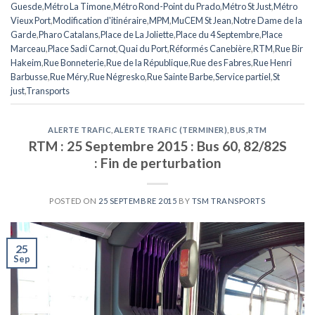
Guesde
,
Métro La Timone
,
Métro Rond-Point du Prado
,
Métro St Just
,
Métro
Vieux Port
,
Modification d'itinéraire
,
MPM
,
MuCEM St Jean
,
Notre Dame de la
Garde
,
Pharo Catalans
,
Place de La Joliette
,
Place du 4 Septembre
,
Place
Marceau
,
Place Sadi Carnot
,
Quai du Port
,
Réformés Canebière
,
RTM
,
Rue Bir
Hakeim
,
Rue Bonneterie
,
Rue de la République
,
Rue des Fabres
,
Rue Henri
Barbusse
,
Rue Méry
,
Rue Négresko
,
Rue Sainte Barbe
,
Service partiel
,
St
just
,
Transports
ALERTE TRAFIC
,
ALERTE TRAFIC (TERMINER)
,
BUS
,
RTM
RTM : 25 Septembre 2015 : Bus 60, 82/82S
: Fin de perturbation
POSTED ON
25 SEPTEMBRE 2015
BY
TSM TRANSPORTS
25
Sep