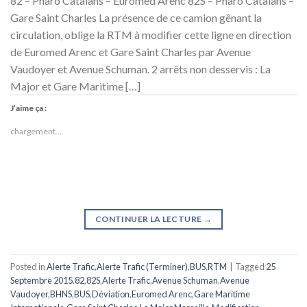
82 – Pharo Catalans – Euromed Arenc 82S – Pharo Catalans –
Gare Saint Charles La présence de ce camion gênant la
circulation, oblige la RTM à modifier cette ligne en direction
de Euromed Arenc et Gare Saint Charles par Avenue
Vaudoyer et Avenue Schuman. 2 arrêts non desservis : La
Major et Gare Maritime […]
J’aime ça :
chargement…
CONTINUER LA LECTURE
→
Posted in
Alerte Trafic
,
Alerte Trafic (Terminer)
,
BUS
,
RTM
|
Tagged
25
Septembre 2015
,
82
,
82S
,
Alerte Trafic
,
Avenue Schuman
,
Avenue
Vaudoyer
,
BHNS
,
BUS
,
Déviation
,
Euromed Arenc
,
Gare Maritime