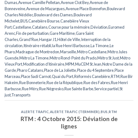
Dumas
,
Avenue Camille Pelletan
,
Avenue Clot Bey
,
Avenue de
Bonneveine
,
Avenue de Mazargues
,
Avenue Place Bonnefon
,
Boulevard
Charles Nédélec
,
Boulevard des Dames
,
Boulevard
Michelet
,
BUS
,
Canebière Bourse
,
Canebière Vieux
Port
,
Castellane
,
Catalans
,
Course pour la mémoire
,
Déviation
,
Euromed
Arenc
,
Fin de perturbation
,
Gare Maritime
,
Gare Saint
Charles
,
Grand'Rue
,
Hangar J1
,
Hôtel de Ville
,
Interruption de la
circulation
,
Itinéraire rétabli
,
la Rue Henri Barbusse
,
La Timone
,
Le
Pharo
,
Madrague de Montredon
,
Marseille
,
Métro Castellane
,
Métro Jules
Guesde
,
Métro La Timone
,
Métro Rond-Point du Prado
,
Métro St Just
,
Métro
Vieux Port
,
Modification d'itinéraire
,
MPM
,
MuCEM St Jean
,
Notre Dame de la
Garde
,
Pharo Catalans
,
Place de La Joliette
,
Place du 4 Septembre
,
Place
Marceau
,
Place Sadi Carnot
,
Quai du Port
,
Réformés Canebière
,
RTM
,
Rue Bir
Hakeim
,
Rue Bonneterie
,
Rue de la République
,
Rue des Fabres
,
Rue Henri
Barbusse
,
Rue Méry
,
Rue Négresko
,
Rue Sainte Barbe
,
Service partiel
,
St
just
,
Transports
ALERTE TRAFIC
,
ALERTE TRAFIC (TERMINER)
,
BUS
,
RTM
RTM : 4 Octobre 2015: Déviation de
lignes