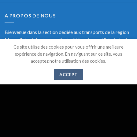
A PROPOS DE NOUS
Bienvenue dans la section dédiée aux transports de la région
Marseillaise, ici retrouvez l'actualité, mais aussi l'alerte trafic
Ce site utilise des cookies pour vous offrir une meilleure
en temps réel et une documentation précise sur les transports
expérience de navigation. En naviguant sur ce site, vous
de Marseille.
acceptez notre utilisation des cookies.
ACCEPT
DERNIERS ARTICLES
Suppression des lignes 521,526 et 583 à partir du 1er
28
Mai
Juin 2024
Gare de l’Estaque : Vers un abandon des services
20
Déc
publics ?