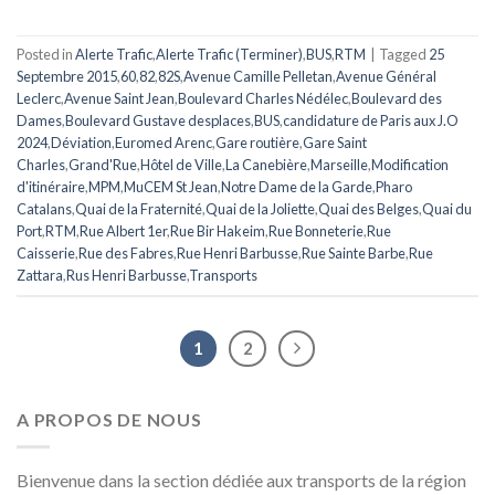
Posted in
Alerte Trafic
,
Alerte Trafic (Terminer)
,
BUS
,
RTM
|
Tagged
25
Septembre 2015
,
60
,
82
,
82S
,
Avenue Camille Pelletan
,
Avenue Général
Leclerc
,
Avenue Saint Jean
,
Boulevard Charles Nédélec
,
Boulevard des
Dames
,
Boulevard Gustave desplaces
,
BUS
,
candidature de Paris aux J.O
2024
,
Déviation
,
Euromed Arenc
,
Gare routière
,
Gare Saint
Charles
,
Grand'Rue
,
Hôtel de Ville
,
La Canebière
,
Marseille
,
Modification
d'itinéraire
,
MPM
,
MuCEM St Jean
,
Notre Dame de la Garde
,
Pharo
Catalans
,
Quai de la Fraternité
,
Quai de la Joliette
,
Quai des Belges
,
Quai du
Port
,
RTM
,
Rue Albert 1er
,
Rue Bir Hakeim
,
Rue Bonneterie
,
Rue
Caisserie
,
Rue des Fabres
,
Rue Henri Barbusse
,
Rue Sainte Barbe
,
Rue
Zattara
,
Rus Henri Barbusse
,
Transports
1
2
A PROPOS DE NOUS
Bienvenue dans la section dédiée aux transports de la région