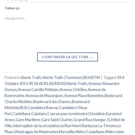
J’aime ça :
chargement…
CONTINUER LA LECTURE
→
Posted in
Alerte Trafic
,
Alerte Trafic (Terminer)
,
BUS
,
RTM
|
Tagged
19
,
4
Octobre 2015
,
49
,
54
,
60
,
81
,
82
,
82S
,
83
,
Alerte Trafic
,
Avenue Alexandre
Dumas
,
Avenue Camille Pelletan
,
Avenue Clot Bey
,
Avenue de
Bonneveine
,
Avenue de Mazargues
,
Avenue Place Bonnefon
,
Boulevard
Charles Nédélec
,
Boulevard des Dames
,
Boulevard
Michelet
,
BUS
,
Canebière Bourse
,
Canebière Vieux
Port
,
Castellane
,
Catalans
,
Course pour la mémoire
,
Déviation
,
Euromed
Arenc
,
Gare Maritime
,
Gare Saint Charles
,
Grand'Rue
,
Hangar J1
,
Hôtel de
Ville
,
Interruption de la circulation
,
la Rue Henri Barbusse
,
La Timone
,
Le
Pharo
,
Madrague de Montredon
,
Marseille
,
Métro Castellane
,
Métro Jules