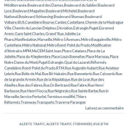
Méditerranée
,
Boulevard des Dames
,
Boulevard du Sablier
,
Boulevard
Luce
,
Boulevard Magallon
,
Boulevard Michelet
,
Boulevard
National
,
Boulevard Schloesing
,
Boulevard Shuman
,
Boulevard
Voltaire
,
BUS
,
Canebière Bourse
,
Cantini
,
Castellane
,
Chemin de la Madrague
Ville
,
Chemin du Lancier
,
Delphes
,
Déviation
,
Estrangin Puget
,
Euromed
Arenc
,
Gare Saint Charles
,
Grand' Rue
,
Joliette
,
Le
Pharo
,
Manifestation
,
Marseille
,
Métro 5 Avenues
,
Métro Bougainville
,
Métro
Castellane
,
Métro National
,
Métro Rond-Point du Prado
,
Modification
d'itinéraire
,
MPM
,
MuCEM Saint Jean
,
Pharo Catalans
,
Place de La
Joliette
,
Place du 4 Septembre
,
Place Louis Bonnefon
,
Place Marceau
,
Place
Notre Dame du Mont
,
Puget Estrangin
,
Quai du Lazaret
,
Réformés
Canebière
,
Rond-Point du Prado
,
RTM
,
Rue Augustin Aubert
,
Rue Aviateur
Lebrix
,
Rue Belle de Mai
,
Rue Bir Hakeim
,
Rue Bonneterie
,
Rue Caisserie
,
Rue
de la grande Armée
,
Rue de la République
,
Rue de Lyon
,
Rue des
Abeilles
,
Rue des Fabres
,
Rue Dr.Bertrand
,
Rue Fabre
,
Rue Henri
Barbusse
,
Rue Henri Fiocca
,
Rue Négresko
,
Rue Sainte Barbe
,
Run in
Marseille
,
Service Perturbé
,
Terminus modifié
,
Thiers
Réformés
,
Tramway
,
Transports
,
Traverse Parangon
Laissez un commentaire
ALERTE TRAFIC
,
ALERTE TRAFIC (TERMINER)
,
BUS
,
RTM