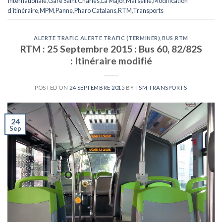
Internationale
,
Gare Saint Charles
,
La Major
,
Marseille
,
Modification
d'itinéraire
,
MPM
,
Panne
,
Pharo Catalans
,
RTM
,
Transports
ALERTE TRAFIC
,
ALERTE TRAFIC (TERMINER)
,
BUS
,
RTM
RTM : 25 Septembre 2015 : Bus 60, 82/82S
: Itinéraire modifié
POSTED ON
24 SEPTEMBRE 2015
BY
TSM TRANSPORTS
24
Sep