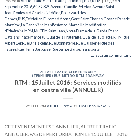
Posted in
Alerte Trafic
,
Alerte Trafic (Terminer)
,
BUS
,
RTM
|
Tagged
4
Septembre 2016
,
60
,
82
,
82S
,
Avenue Camille Pelletan
,
Avenue Saint
Jean
,
Boulevard Charles Nédélec
,
Boulevard des
Dames
,
BUS
,
Déviation
,
Euromed Arenc
,
Gare Saint Charles
,
Grande Parade
Maritime
,
La Canebière
,
Manifestation
,
Marseille
,
Modification
d'itinéraire
,
MPM
,
MuCEM Saint Jean
,
Notre Dame de la Garde
,
Pharo
Catalans
,
Place Marceau
,
Quai de la Fraternité
,
Quai de la Joliette
,
RTM
,
Rue
Albert 1er
,
Rue Bir Hakeim
,
Rue Bonneterie
,
Rue Caisserie
,
Rue des
Fabres
,
Rue Henri Barbusse
,
Rue Sainte Barbe
,
Transports
Laissez un commentaire
ALERTE TRAFIC
,
ALERTE TRAFIC
(TERMINER)
,
BUS
,
MÉTRO
,
RTM
,
TRAMWAY
RTM : 15 Juillet 2016 : Services modifiés
en centre ville (ANNULER)
POSTED ON
9 JUILLET 2016
BY
TSM TRANSPORTS
CET EVENEMENT EST ANNULER, ALERTE TRAFIC
ANNULER, PAS DE PERTURBATION LE 15 JUILLET 2016.