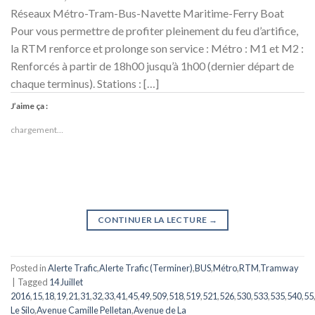
Réseaux Métro-Tram-Bus-Navette Maritime-Ferry Boat
Pour vous permettre de profiter pleinement du feu d’artifice,
la RTM renforce et prolonge son service : Métro : M1 et M2 :
Renforcés à partir de 18h00 jusqu’à 1h00 (dernier départ de
chaque terminus). Stations : […]
J’aime ça :
chargement…
CONTINUER LA LECTURE
→
Posted in
Alerte Trafic
,
Alerte Trafic (Terminer)
,
BUS
,
Métro
,
RTM
,
Tramway
|
Tagged
14 Juillet
2016
,
15
,
18
,
19
,
21
,
31
,
32
,
33
,
41
,
45
,
49
,
509
,
518
,
519
,
521
,
526
,
530
,
533
,
535
,
540
,
55
Le Silo
,
Avenue Camille Pelletan
,
Avenue de La