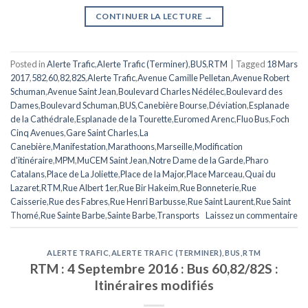
CONTINUER LA LECTURE
→
Posted in
Alerte Trafic
,
Alerte Trafic (Terminer)
,
BUS
,
RTM
|
Tagged
18 Mars
2017
,
582
,
60
,
82
,
82S
,
Alerte Trafic
,
Avenue Camille Pelletan
,
Avenue Robert
Schuman
,
Avenue Saint Jean
,
Boulevard Charles Nédélec
,
Boulevard des
Dames
,
Boulevard Schuman
,
BUS
,
Canebière Bourse
,
Déviation
,
Esplanade
de la Cathédrale
,
Esplanade de la Tourette
,
Euromed Arenc
,
Fluo Bus
,
Foch
Cinq Avenues
,
Gare Saint Charles
,
La
Canebière
,
Manifestation
,
Marathoons
,
Marseille
,
Modification
d'itinéraire
,
MPM
,
MuCEM Saint Jean
,
Notre Dame de la Garde
,
Pharo
Catalans
,
Place de La Joliette
,
Place de la Major
,
Place Marceau
,
Quai du
Lazaret
,
RTM
,
Rue Albert 1er
,
Rue Bir Hakeim
,
Rue Bonneterie
,
Rue
Caisserie
,
Rue des Fabres
,
Rue Henri Barbusse
,
Rue Saint Laurent
,
Rue Saint
Thomé
,
Rue Sainte Barbe
,
Sainte Barbe
,
Transports
Laissez un commentaire
ALERTE TRAFIC
,
ALERTE TRAFIC (TERMINER)
,
BUS
,
RTM
RTM : 4 Septembre 2016 : Bus 60,82/82S :
Itinéraires modifiés