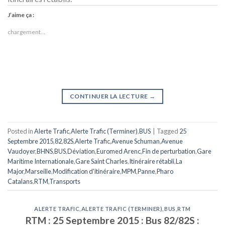
J’aime ça :
chargement…
CONTINUER LA LECTURE
→
Posted in
Alerte Trafic
,
Alerte Trafic (Terminer)
,
BUS
|
Tagged
25
Septembre 2015
,
82
,
82S
,
Alerte Trafic
,
Avenue Schuman
,
Avenue
Vaudoyer
,
BHNS
,
BUS
,
Déviation
,
Euromed Arenc
,
Fin de perturbation
,
Gare
Maritime Internationale
,
Gare Saint Charles
,
Itinéraire rétabli
,
La
Major
,
Marseille
,
Modification d'itinéraire
,
MPM
,
Panne
,
Pharo
Catalans
,
RTM
,
Transports
ALERTE TRAFIC
,
ALERTE TRAFIC (TERMINER)
,
BUS
,
RTM
RTM : 25 Septembre 2015 : Bus 82/82S :