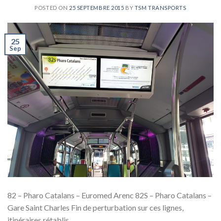
POSTED ON
25 SEPTEMBRE 2015
BY
TSM TRANSPORTS
25
Sep
82 – Pharo Catalans – Euromed Arenc 82S – Pharo Catalans –
Gare Saint Charles Fin de perturbation sur ces lignes,
itinéraires rétablis.