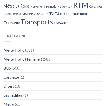
RTM
Métro La Rose
Réformés
Métro Rond-Point du Prado
PACA
T2
T3
Terminus modifié
Canebière
SNCF
T1
TER
Service partiel
Transports
Tramway
Travaux
CATÉGORIES
Alerte Trafic
(581)
Alerte Trafic (Terminer)
(580)
BUS
(500)
Cartreize
(1)
Divers
(58)
Les midibus
(1)
Métro
(65)