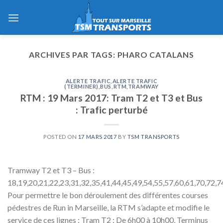
Skip
to
content
ARCHIVES PAR TAGS:
PHARO CATALANS
ALERTE TRAFIC
,
ALERTE TRAFIC
(TERMINER)
,
BUS
,
RTM
,
TRAMWAY
RTM : 19 Mars 2017: Tram T2 et T3 et Bus
: Trafic perturbé
POSTED ON
17 MARS 2017
BY
TSM TRANSPORTS
Tramway T2 et T3 – Bus :
18,19,20,21,22,23,31,32,35,41,44,45,49,54,55,57,60,61,70,72,7
Pour permettre le bon déroulement des différentes courses
pédestres de Run in Marseille, la RTM s’adapte et modifie le
service de ces lignes : Tram T2 : De 6h00 à 10h00, Terminus