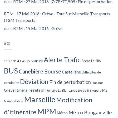
dans
RTM : 27 Mai 2016 : 7/7B/7T,509 : Fin de perturbation
RTM : 17 Mai 2016 : Grève - Tout Sur Marseille Transports
(TSM Transports)
dans
RTM : 19 Mai 2016 : Grève
#@
Alerte Trafic
Arenc Le Silo
27
31
49
55
60
83
19
41
81
BUS
Canebière Bourse
Castellane
Difficultés de
Déviation
Fin de perturbation
circulation
Fluo Bus
Itinéraire rétabli
Grève
La Blancarde
M2
Joliette
Lycée St Exupéry
Marseille
Modification
Manifestation
MPM
d'itinéraire
Métro Bougainville
Métro