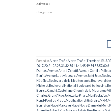
J’aime ça :
chargement…
Posted in
Alerte Trafic
,
Alerte Trafic (Terminer)
,
BUS
,
R
2017
,
20
,
21
,
22
,
23
,
31
,
32
,
35
,
41
,
44
,
45
,
49
,
54
,
55
,
57
,
60
,
61
Dumas
,
Avenue André Zenatti
,
Avenue Camille Pelleta
Bouin
,
Avenue Ludovic Legre
,
Avenue Saint Jean
,
Boulev
Nédélec
,
Boulevard de la Méditerranée
,
Boulevard de
Michelet
,
Boulevard National
,
Boulevard Schloesing
,
Bo
Bourse
,
Cantini
,
Castellane
,
Chemin de la Madrague Vil
Charles
,
Grand' Rue
,
Joliette
,
Le Pharo
,
Manifestation
,
Ma
Rond-Point du Prado
,
Modification d'itinéraire
,
MPM
,
Mu
Bonnefon
,
Place Marceau
,
Place Notre Dame du Mont
,
P
Augustin Aubert
,
Rue Aviateur Lebrix
,
Rue Belle de Mai
,