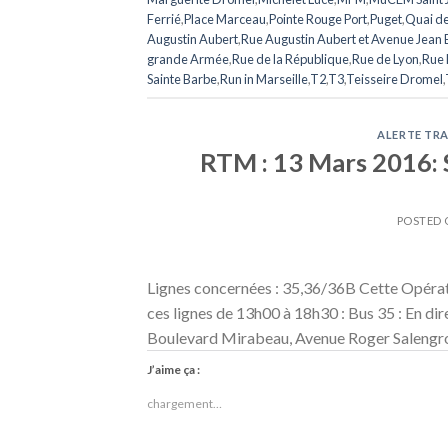
Ferrié
,
Place Marceau
,
Pointe Rouge Port
,
Puget
,
Quai de 
Augustin Aubert
,
Rue Augustin Aubert et Avenue Jean 
grande Armée
,
Rue de la République
,
Rue de Lyon
,
Rue 
Sainte Barbe
,
Run in Marseille
,
T2
,
T3
,
Teisseire Dromel
,
ALERTE TRA
RTM : 13 Mars 2016: 
POSTED
Lignes concernées : 35,36/36B Cette Opérat
ces lignes de 13h00 à 18h30 : Bus 35 : En dir
Boulevard Mirabeau, Avenue Roger Salengro
J’aime ça :
chargement…