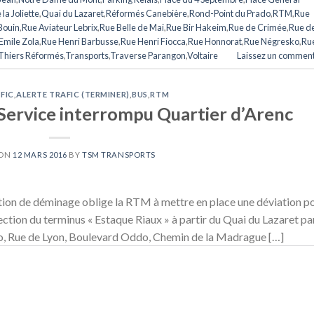
la Joliette
,
Quai du Lazaret
,
Réformés Canebière
,
Rond-Point du Prado
,
RTM
,
Rue
Bouin
,
Rue Aviateur Lebrix
,
Rue Belle de Mai
,
Rue Bir Hakeim
,
Rue de Crimée
,
Rue de
Emile Zola
,
Rue Henri Barbusse
,
Rue Henri Fiocca
,
Rue Honnorat
,
Rue Négresko
,
Ru
Thiers Réformés
,
Transports
,
Traverse Parangon
,
Voltaire
Laissez un comment
FIC
,
ALERTE TRAFIC (TERMINER)
,
BUS
,
RTM
Service interrompu Quartier d’Arenc
 ON
12 MARS 2016
BY
TSM TRANSPORTS
ion de déminage oblige la RTM à mettre en place une déviation p
ection du terminus « Estaque Riaux » à partir du Quai du Lazaret pa
, Rue de Lyon, Boulevard Oddo, Chemin de la Madrague […]