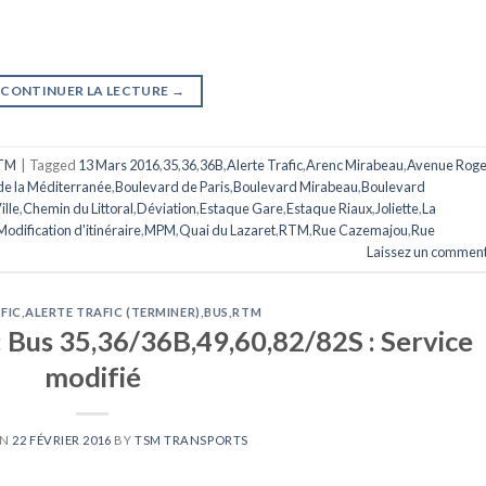
CONTINUER LA LECTURE
→
TM
|
Tagged
13 Mars 2016
,
35
,
36
,
36B
,
Alerte Trafic
,
Arenc Mirabeau
,
Avenue Roge
de la Méditerranée
,
Boulevard de Paris
,
Boulevard Mirabeau
,
Boulevard
ille
,
Chemin du Littoral
,
Déviation
,
Estaque Gare
,
Estaque Riaux
,
Joliette
,
La
Modification d'itinéraire
,
MPM
,
Quai du Lazaret
,
RTM
,
Rue Cazemajou
,
Rue
Laissez un comment
FIC
,
ALERTE TRAFIC (TERMINER)
,
BUS
,
RTM
: Bus 35,36/36B,49,60,82/82S : Service
modifié
ON
22 FÉVRIER 2016
BY
TSM TRANSPORTS