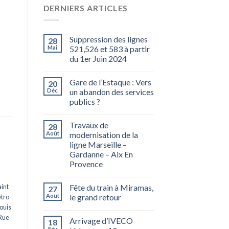
DERNIERS ARTICLES
Suppression des lignes
28
Mai
521,526 et 583 à partir
du 1er Juin 2024
Gare de l’Estaque : Vers
20
Déc
un abandon des services
publics ?
Travaux de
28
Août
modernisation de la
ligne Marseille –
Gardanne – Aix En
Provence
int
Fête du train à Miramas,
27
Août
le grand retour
tro
ouis
Rue
Arrivage d’IVECO
18
Fév