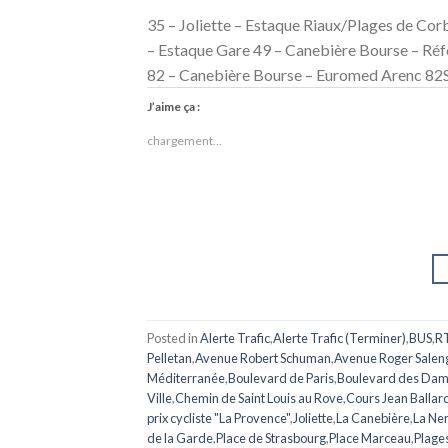
35 – Joliette – Estaque Riaux/Plages de Cor
– Estaque Gare 49 – Canebière Bourse – Ré
82 – Canebière Bourse – Euromed Arenc 82S 
J’aime ça :
chargement…
Posted in
Alerte Trafic
,
Alerte Trafic (Terminer)
,
BUS
,
R
Pelletan
,
Avenue Robert Schuman
,
Avenue Roger Salen
Méditerranée
,
Boulevard de Paris
,
Boulevard des Da
Ville
,
Chemin de Saint Louis au Rove
,
Cours Jean Ballar
prix cycliste "La Provence"
,
Joliette
,
La Canebière
,
La Ne
de la Garde
,
Place de Strasbourg
,
Place Marceau
,
Plage