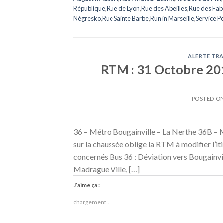
République
,
Rue de Lyon
,
Rue des Abeilles
,
Rue des Fab
Négresko
,
Rue Sainte Barbe
,
Run in Marseille
,
Service P
ALERTE TRA
RTM : 31 Octobre 2016
POSTED O
36 – Métro Bougainville – La Nerthe 36B – M
sur la chaussée oblige la RTM à modifier l’itin
concernés Bus 36 : Déviation vers Bougainvil
Madrague Ville, […]
J’aime ça :
chargement…