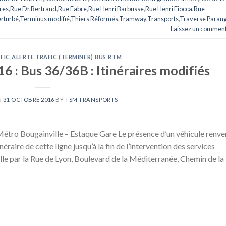
res
,
Rue Dr.Bertrand
,
Rue Fabre
,
Rue Henri Barbusse
,
Rue Henri Fiocca
,
Rue
erturbé
,
Terminus modifié
,
Thiers Réformés
,
Tramway
,
Transports
,
Traverse Paran
Laissez un comment
FIC
,
ALERTE TRAFIC (TERMINER)
,
BUS
,
RTM
 : Bus 36/36B : Itinéraires modifiés
N
31 OCTOBRE 2016
BY
TSM TRANSPORTS
étro Bougainville – Estaque Gare Le présence d’un véhicule renve
éraire de cette ligne jusqu’à la fin de l’intervention des services
le par la Rue de Lyon, Boulevard de la Méditerranée, Chemin de la