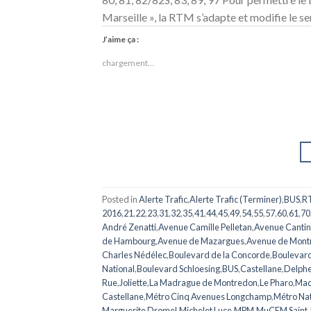
Marseille », la RTM s’adapte et modifie le se
J’aime ça :
chargement…
Posted in
Alerte Trafic
,
Alerte Trafic (Terminer)
,
BUS
,
R
2016
,
21
,
22
,
23
,
31
,
32
,
35
,
41
,
44
,
45
,
49
,
54
,
55
,
57
,
60
,
61
,
70
André Zenatti
,
Avenue Camille Pelletan
,
Avenue Cantin
de Hambourg
,
Avenue de Mazargues
,
Avenue de Mont
Charles Nédélec
,
Boulevard de la Concorde
,
Boulevar
National
,
Boulevard Schloesing
,
BUS
,
Castellane
,
Delph
Rue
,
Joliette
,
La Madrague de Montredon
,
Le Pharo
,
Mad
Castellane
,
Métro Cinq Avenues Longchamp
,
Métro Nat
Marguerite Dromel
,
Michelet Luce
,
MPM
,
MuCEM Saint 