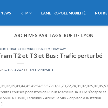
NEWS
RTM
LAMÉTROPOLE MOBILITÉ
NOTRE 
ARCHIVES PAR TAGS:
RUE DE LYON
LERTE TRAFIC (TERMINER)
,
BUS
,
RTM
,
TRAMWAY
ram T2 et T3 et Bus : Trafic perturbé
 ON
17 MARS 2017
BY
TSM TRANSPORTS
,31,32,35,41,44,45,49,54,55,57,60,61,70,72,74,81,82,82S,83,89,9
rentes courses pédestres de Run in Marseille, la RTM s’adapte et
De 6h00 à 10h00, Terminus « Arenc Le Silo » déplacé à la station
…]