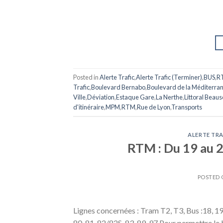
Posted in
Alerte Trafic
,
Alerte Trafic (Terminer)
,
BUS
,
R
Trafic
,
Boulevard Bernabo
,
Boulevard de la Méditerra
Ville
,
Déviation
,
Estaque Gare
,
La Nerthe
,
Littoral Beaus
d'itinéraire
,
MPM
,
RTM
,
Rue de Lyon
,
Transports
ALERTE TRA
RTM : Du 19 au 2
POSTED
Lignes concernées : Tram T2, T3, Bus :18, 19, 2
80, 81, 82/82S, 83, 89, 97 Pour permettre le