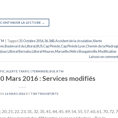
CONTINUER LA LECTURE
→
TM
|
Tagged
31 Octobre 2016
,
36
,
36B
,
Accident de la circulation
,
Alerte
née
,
Boulevard du Littoral
,
BUS
,
Cap Pinède
,
Cap Pinède Lyon
,
Chemin de la Madrag
éjour
,
Littoral Bernabo
,
Littoral Mouren
,
Marseille
,
Métro Bougainville
,
Modification
Laissez un comment
FIC
,
ALERTE TRAFIC (TERMINER)
,
BUS
,
RTM
0 Mars 2016 : Services modifiés
 ON
16 MARS 2016
BY
TSM TRANSPORTS
0, 21, 22, 23, 31, 32, 35, 41, 44, 45, 49, 54, 55, 57, 60, 61, 70, 72, 7
 bon déroulement des différentes courses pédestres « Run In