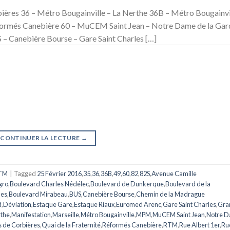
bières 36 – Métro Bougainville – La Nerthe 36B – Métro Bougainvi
formés Canebière 60 – MuCEM Saint Jean – Notre Dame de la Gar
– Canebière Bourse – Gare Saint Charles […]
CONTINUER LA LECTURE
→
TM
|
Tagged
25 Février 2016
,
35
,
36
,
36B
,
49
,
60
,
82
,
82S
,
Avenue Camille
gro
,
Boulevard Charles Nédélec
,
Boulevard de Dunkerque
,
Boulevard de la
mes
,
Boulevard Mirabeau
,
BUS
,
Canebière Bourse
,
Chemin de la Madrague
d
,
Déviation
,
Estaque Gare
,
Estaque Riaux
,
Euromed Arenc
,
Gare Saint Charles
,
Gra
rthe
,
Manifestation
,
Marseille
,
Métro Bougainville
,
MPM
,
MuCEM Saint Jean
,
Notre 
s de Corbières
,
Quai de la Fraternité
,
Réformés Canebière
,
RTM
,
Rue Albert 1er
,
Ru