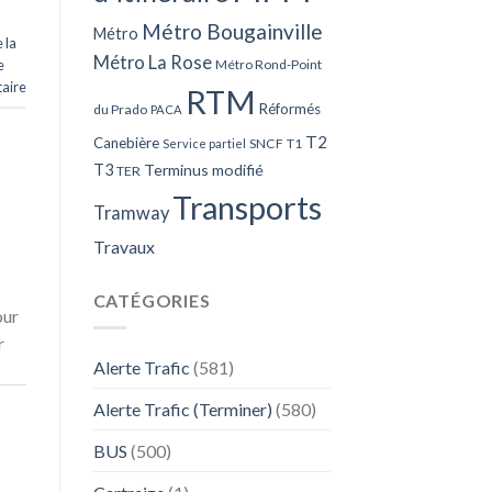
Métro Bougainville
Métro
 la
Métro La Rose
Métro Rond-Point
e
aire
RTM
Réformés
du Prado
PACA
T2
Canebière
SNCF
T1
Service partiel
T3
Terminus modifié
TER
Transports
Tramway
Travaux
CATÉGORIES
our
r
Alerte Trafic
(581)
Alerte Trafic (Terminer)
(580)
BUS
(500)