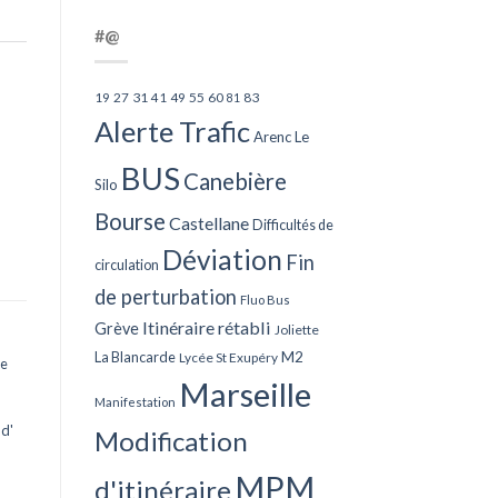
#@
27
31
49
55
60
83
19
41
81
Alerte Trafic
Arenc Le
BUS
Canebière
Silo
Bourse
Castellane
Difficultés de
Déviation
Fin
circulation
de perturbation
Fluo Bus
Itinéraire rétabli
Grève
Joliette
La Blancarde
M2
Lycée St Exupéry
e
Marseille
Manifestation
d'
Modification
MPM
d'itinéraire