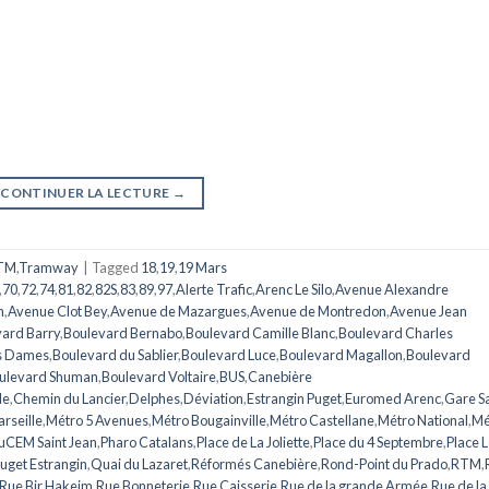
CONTINUER LA LECTURE
→
TM
,
Tramway
|
Tagged
18
,
19
,
19 Mars
,
70
,
72
,
74
,
81
,
82
,
82S
,
83
,
89
,
97
,
Alerte Trafic
,
Arenc Le Silo
,
Avenue Alexandre
n
,
Avenue Clot Bey
,
Avenue de Mazargues
,
Avenue de Montredon
,
Avenue Jean
ard Barry
,
Boulevard Bernabo
,
Boulevard Camille Blanc
,
Boulevard Charles
s Dames
,
Boulevard du Sablier
,
Boulevard Luce
,
Boulevard Magallon
,
Boulevard
ulevard Shuman
,
Boulevard Voltaire
,
BUS
,
Canebière
le
,
Chemin du Lancier
,
Delphes
,
Déviation
,
Estrangin Puget
,
Euromed Arenc
,
Gare Sa
rseille
,
Métro 5 Avenues
,
Métro Bougainville
,
Métro Castellane
,
Métro National
,
Mé
CEM Saint Jean
,
Pharo Catalans
,
Place de La Joliette
,
Place du 4 Septembre
,
Place L
uget Estrangin
,
Quai du Lazaret
,
Réformés Canebière
,
Rond-Point du Prado
,
RTM
,
Rue Bir Hakeim
,
Rue Bonneterie
,
Rue Caisserie
,
Rue de la grande Armée
,
Rue de la