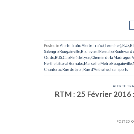
Posted in
Alerte Trafic
,
Alerte Trafic (Terminer)
,
BUS
,
R
Salengro
,
Bougainville
,
Boulevard Bernabo
,
Boulevard 
Oddo
,
BUS
,
Cap Pinède Lyon
,
Chemin de la Madrague V
Nerthe
,
Littoral Bernabo
,
Marseille
,
Métro Bougainville
,
Chanterac
,
Rue de Lyon
,
Rue d’Anthoine
,
Transports
ALERTE TRA
RTM : 25 Février 2016 
POSTED 