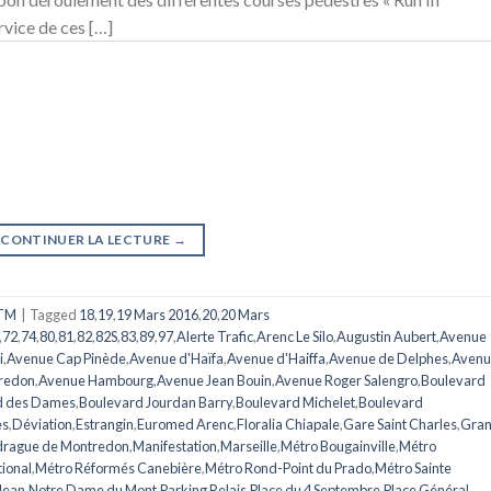
rvice de ces […]
CONTINUER LA LECTURE
→
TM
|
Tagged
18
,
19
,
19 Mars 2016
,
20
,
20 Mars
,
72
,
74
,
80
,
81
,
82
,
82S
,
83
,
89
,
97
,
Alerte Trafic
,
Arenc Le Silo
,
Augustin Aubert
,
Avenue
i
,
Avenue Cap Pinède
,
Avenue d'Haïfa
,
Avenue d'Haiffa
,
Avenue de Delphes
,
Avenu
redon
,
Avenue Hambourg
,
Avenue Jean Bouin
,
Avenue Roger Salengro
,
Boulevard
d des Dames
,
Boulevard Jourdan Barry
,
Boulevard Michelet
,
Boulevard
es
,
Déviation
,
Estrangin
,
Euromed Arenc
,
Floralia Chiapale
,
Gare Saint Charles
,
Gran
rague de Montredon
,
Manifestation
,
Marseille
,
Métro Bougainville
,
Métro
ional
,
Métro Réformés Canebière
,
Métro Rond-Point du Prado
,
Métro Sainte
Jean
,
Notre Dame du Mont
,
Parking Relais
,
Place du 4 Septembre
,
Place Général