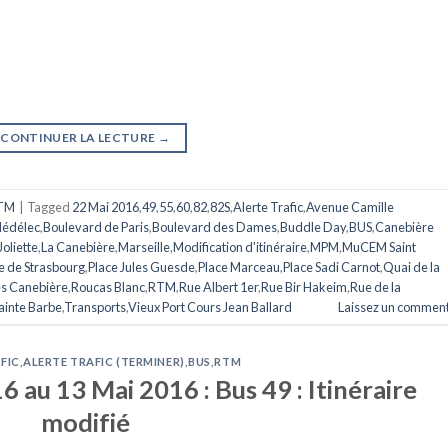
CONTINUER LA LECTURE
→
TM
|
Tagged
22 Mai 2016
,
49
,
55
,
60
,
82
,
82S
,
Alerte Trafic
,
Avenue Camille
Nédélec
,
Boulevard de Paris
,
Boulevard des Dames
,
Buddle Day
,
BUS
,
Canebière
Joliette
,
La Canebière
,
Marseille
,
Modification d'itinéraire
,
MPM
,
MuCEM Saint
e de Strasbourg
,
Place Jules Guesde
,
Place Marceau
,
Place Sadi Carnot
,
Quai de la
s Canebière
,
Roucas Blanc
,
RTM
,
Rue Albert 1er
,
Rue Bir Hakeim
,
Rue de la
ainte Barbe
,
Transports
,
Vieux Port Cours Jean Ballard
Laissez un comment
FIC
,
ALERTE TRAFIC (TERMINER)
,
BUS
,
RTM
6 au 13 Mai 2016 : Bus 49 : Itinéraire
modifié