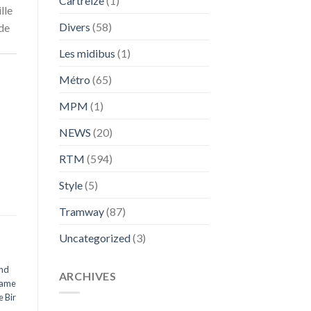
Cartreize
(1)
lle
Divers
(58)
de
Les midibus
(1)
Métro
(65)
MPM
(1)
NEWS
(20)
RTM
(594)
Style
(5)
Tramway
(87)
Uncategorized
(3)
nd
ARCHIVES
Dame
e Bir