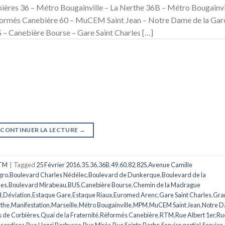
bières 36 – Métro Bougainville – La Nerthe 36B – Métro Bougainvi
formés Canebière 60 – MuCEM Saint Jean – Notre Dame de la Gar
– Canebière Bourse – Gare Saint Charles […]
CONTINUER LA LECTURE
→
TM
|
Tagged
25 Février 2016
,
35
,
36
,
36B
,
49
,
60
,
82
,
82S
,
Avenue Camille
gro
,
Boulevard Charles Nédélec
,
Boulevard de Dunkerque
,
Boulevard de la
mes
,
Boulevard Mirabeau
,
BUS
,
Canebière Bourse
,
Chemin de la Madrague
d
,
Déviation
,
Estaque Gare
,
Estaque Riaux
,
Euromed Arenc
,
Gare Saint Charles
,
Gra
rthe
,
Manifestation
,
Marseille
,
Métro Bougainville
,
MPM
,
MuCEM Saint Jean
,
Notre 
s de Corbières
,
Quai de la Fraternité
,
Réformés Canebière
,
RTM
,
Rue Albert 1er
,
Ru
sardises
,
Rue Henri Barbusse
,
Rue Mirès
,
Rue Sainte Barbe
,
Service partiel
,
Service