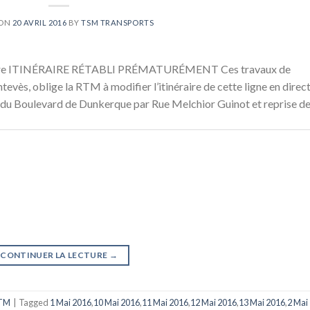
 ON
20 AVRIL 2016
BY
TSM TRANSPORTS
bière ITINÉRAIRE RÉTABLI PRÉMATURÉMENT Ces travaux de
tevès, oblige la RTM à modifier l’itinéraire de cette ligne en direc
r du Boulevard de Dunkerque par Rue Melchior Guinot et reprise d
CONTINUER LA LECTURE
→
TM
|
Tagged
1 Mai 2016
,
10 Mai 2016
,
11 Mai 2016
,
12 Mai 2016
,
13 Mai 2016
,
2 Mai