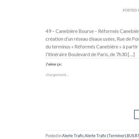
POSTED
49 – Canebière Bourse – Réformés Cane
création d’un réseau d’eaux usées, Rue de Pon
du terminus « Réformés Canebière » à parti
l’itinéraire Boulevard de Paris, de 7h30 […]
J’aime ça :
chargement…
Posted in
Alerte Trafic
,
Alerte Trafic (Terminer)
,
BUS
,
R