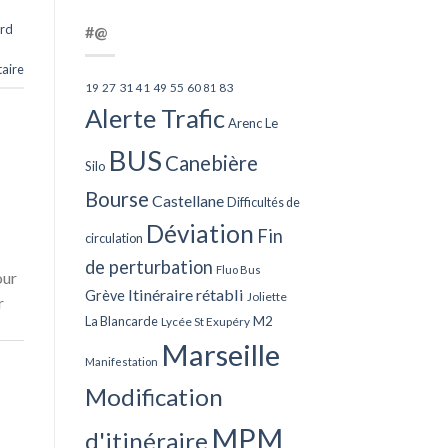
rd
#@
aire
27
31
49
55
60
83
19
41
81
Alerte Trafic
Arenc Le
BUS
Canebière
Silo
Bourse
Castellane
Difficultés de
Déviation
Fin
circulation
de perturbation
Fluo Bus
our
Itinéraire rétabli
Grève
Joliette
r
La Blancarde
M2
Lycée St Exupéry
Marseille
Manifestation
Modification
MPM
d'itinéraire