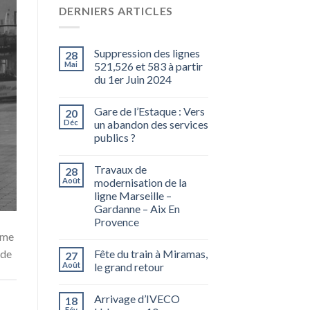
DERNIERS ARTICLES
Suppression des lignes
28
Mai
521,526 et 583 à partir
du 1er Juin 2024
Gare de l’Estaque : Vers
20
Déc
un abandon des services
publics ?
Travaux de
28
Août
modernisation de la
ligne Marseille –
Gardanne – Aix En
Provence
ame
Fête du train à Miramas,
 de
27
Août
le grand retour
Arrivage d’IVECO
18
Fév