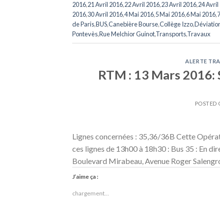
2016
,
21 Avril 2016
,
22 Avril 2016
,
23 Avril 2016
,
24 Avril
2016
,
30 Avril 2016
,
4 Mai 2016
,
5 Mai 2016
,
6 Mai 2016
,
7
de Paris
,
BUS
,
Canebière Bourse
,
Collège Izzo
,
Déviatio
Pontevès
,
Rue Melchior Guinot
,
Transports
,
Travaux
ALERTE TRA
RTM : 13 Mars 2016: 
POSTED
Lignes concernées : 35,36/36B Cette Opérat
ces lignes de 13h00 à 18h30 : Bus 35 : En dir
Boulevard Mirabeau, Avenue Roger Salengro
J’aime ça :
chargement…