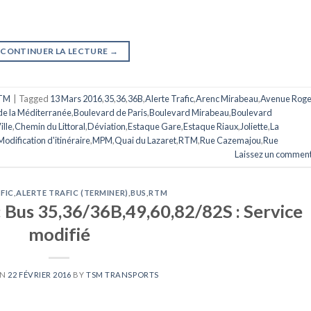
CONTINUER LA LECTURE
→
TM
|
Tagged
13 Mars 2016
,
35
,
36
,
36B
,
Alerte Trafic
,
Arenc Mirabeau
,
Avenue Roge
de la Méditerranée
,
Boulevard de Paris
,
Boulevard Mirabeau
,
Boulevard
ille
,
Chemin du Littoral
,
Déviation
,
Estaque Gare
,
Estaque Riaux
,
Joliette
,
La
Modification d'itinéraire
,
MPM
,
Quai du Lazaret
,
RTM
,
Rue Cazemajou
,
Rue
Laissez un comment
FIC
,
ALERTE TRAFIC (TERMINER)
,
BUS
,
RTM
: Bus 35,36/36B,49,60,82/82S : Service
modifié
ON
22 FÉVRIER 2016
BY
TSM TRANSPORTS