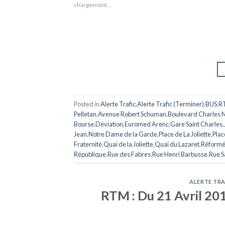
chargement…
Posted in
Alerte Trafic
,
Alerte Trafic (Terminer)
,
BUS
,
R
Pelletan
,
Avenue Robert Schuman
,
Boulevard Charles 
Bourse
,
Déviation
,
Euromed Arenc
,
Gare Saint Charles
,
Jean
,
Notre Dame de la Garde
,
Place de La Joliette
,
Plac
Fraternité
,
Quai de la Joliette
,
Quai du Lazaret
,
Réformé
République
,
Rue des Fabres
,
Rue Henri Barbusse
,
Rue S
ALERTE TRA
RTM : Du 21 Avril 201