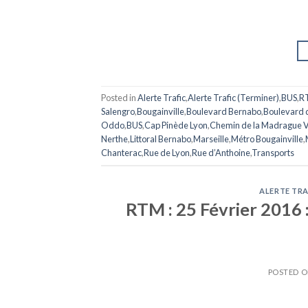
Posted in
Alerte Trafic
,
Alerte Trafic (Terminer)
,
BUS
,
R
Salengro
,
Bougainville
,
Boulevard Bernabo
,
Boulevard 
Oddo
,
BUS
,
Cap Pinède Lyon
,
Chemin de la Madrague V
Nerthe
,
Littoral Bernabo
,
Marseille
,
Métro Bougainville
,
Chanterac
,
Rue de Lyon
,
Rue d’Anthoine
,
Transports
ALERTE TRA
RTM : 25 Février 2016 
POSTED 