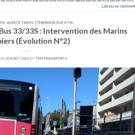
Laissez un comment
FIC
,
ALERTE TRAFIC (TERMINER)
,
BUS
,
RTM
Bus 33/33S : Intervention des Marins
ers (Évolution N°2)
 ON
21 AOÛT 2015
BY
TSM TRANSPORTS