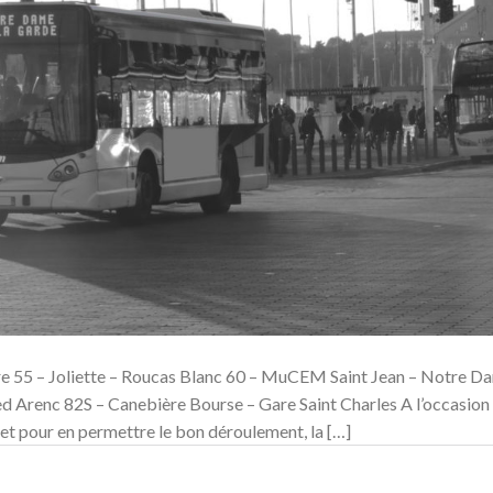
e 55 – Joliette – Roucas Blanc 60 – MuCEM Saint Jean – Notre D
d Arenc 82S – Canebière Bourse – Gare Saint Charles A l’occasion
et pour en permettre le bon déroulement, la […]