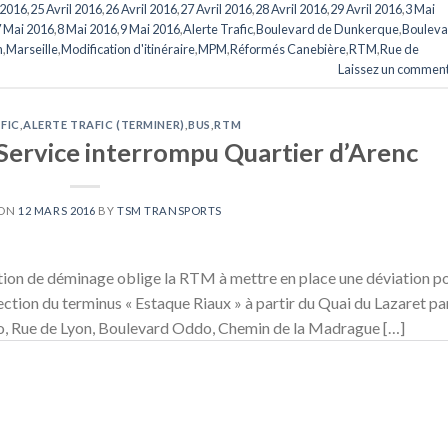
 2016
,
25 Avril 2016
,
26 Avril 2016
,
27 Avril 2016
,
28 Avril 2016
,
29 Avril 2016
,
3 Mai
 Mai 2016
,
8 Mai 2016
,
9 Mai 2016
,
Alerte Trafic
,
Boulevard de Dunkerque
,
Bouleva
n
,
Marseille
,
Modification d'itinéraire
,
MPM
,
Réformés Canebière
,
RTM
,
Rue de
Laissez un comment
FIC
,
ALERTE TRAFIC (TERMINER)
,
BUS
,
RTM
Service interrompu Quartier d’Arenc
 ON
12 MARS 2016
BY
TSM TRANSPORTS
ion de déminage oblige la RTM à mettre en place une déviation p
ection du terminus « Estaque Riaux » à partir du Quai du Lazaret pa
, Rue de Lyon, Boulevard Oddo, Chemin de la Madrague […]