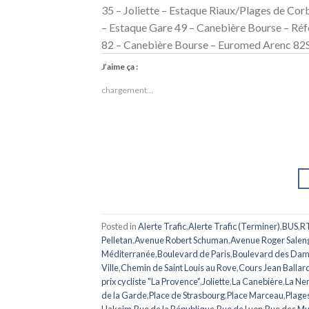
35 – Joliette – Estaque Riaux/Plages de Cor
– Estaque Gare 49 – Canebière Bourse – Ré
82 – Canebière Bourse – Euromed Arenc 82S 
J’aime ça :
chargement…
Posted in
Alerte Trafic
,
Alerte Trafic (Terminer)
,
BUS
,
R
Pelletan
,
Avenue Robert Schuman
,
Avenue Roger Salen
Méditerranée
,
Boulevard de Paris
,
Boulevard des Da
Ville
,
Chemin de Saint Louis au Rove
,
Cours Jean Ballar
prix cycliste "La Provence"
,
Joliette
,
La Canebière
,
La Ne
de la Garde
,
Place de Strasbourg
,
Place Marceau
,
Plage
Hakeim
,
Rue de la République
,
Rue de Lyon
,
Rue des Mu