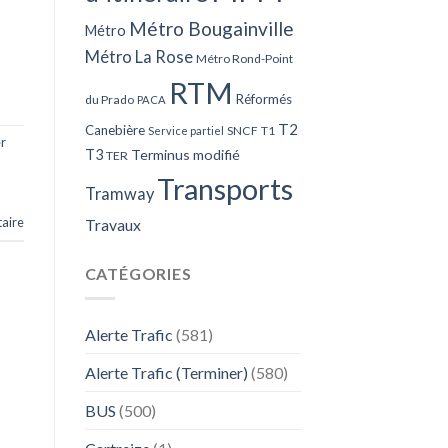
Métro Bougainville
Métro
Métro La Rose
Métro Rond-Point
RTM
Réformés
du Prado
PACA
T2
Canebière
SNCF
T1
Service partiel
r
T3
Terminus modifié
TER
Transports
Tramway
aire
Travaux
CATÉGORIES
Alerte Trafic
(581)
Alerte Trafic (Terminer)
(580)
BUS
(500)