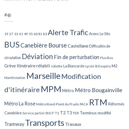
#@
Alerte Trafic
Arenc Le Silo
27
31
49
55
60
83
19
41
81
BUS
Canebière Bourse
Castellane
Difficultés de
Déviation
Fin de perturbation
circulation
Fluo Bus
Itinéraire rétabli
Grève
La Blancarde
M2
Joliette
Lycée St Exupéry
Marseille
Modification
Manifestation
MPM
d'itinéraire
Métro Bougainville
Métro
RTM
Métro La Rose
Réformés
Métro Rond-Point du Prado
PACA
T2
T3
Terminus modifié
Canebière
SNCF
T1
TER
Service partiel
Transports
Tramway
Travaux