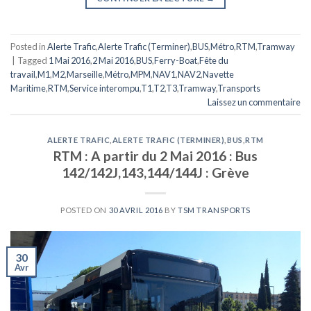
Posted in
Alerte Trafic
,
Alerte Trafic (Terminer)
,
BUS
,
Métro
,
RTM
,
Tramway
|
Tagged
1 Mai 2016
,
2 Mai 2016
,
BUS
,
Ferry-Boat
,
Fête du
travail
,
M1
,
M2
,
Marseille
,
Métro
,
MPM
,
NAV1
,
NAV2
,
Navette
Maritime
,
RTM
,
Service interompu
,
T1
,
T2
,
T3
,
Tramway
,
Transports
Laissez un commentaire
ALERTE TRAFIC
,
ALERTE TRAFIC (TERMINER)
,
BUS
,
RTM
RTM : A partir du 2 Mai 2016 : Bus
142/142J,143,144/144J : Grève
POSTED ON
30 AVRIL 2016
BY
TSM TRANSPORTS
30
Avr