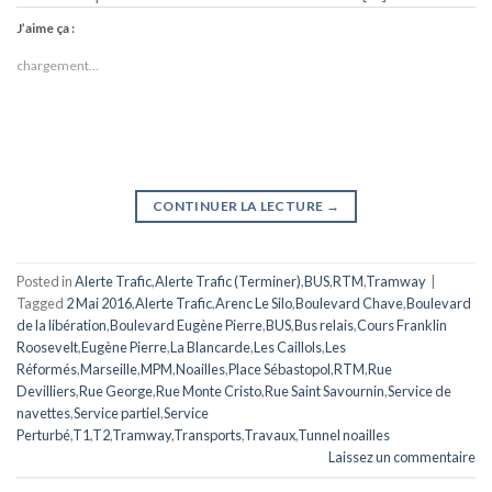
J’aime ça :
chargement…
CONTINUER LA LECTURE
→
Posted in
Alerte Trafic
,
Alerte Trafic (Terminer)
,
BUS
,
RTM
,
Tramway
|
Tagged
2 Mai 2016
,
Alerte Trafic
,
Arenc Le Silo
,
Boulevard Chave
,
Boulevard
de la libération
,
Boulevard Eugène Pierre
,
BUS
,
Bus relais
,
Cours Franklin
Roosevelt
,
Eugène Pierre
,
La Blancarde
,
Les Caillols
,
Les
Réformés
,
Marseille
,
MPM
,
Noailles
,
Place Sébastopol
,
RTM
,
Rue
Devilliers
,
Rue George
,
Rue Monte Cristo
,
Rue Saint Savournin
,
Service de
navettes
,
Service partiel
,
Service
Perturbé
,
T1
,
T2
,
Tramway
,
Transports
,
Travaux
,
Tunnel noailles
Laissez un commentaire