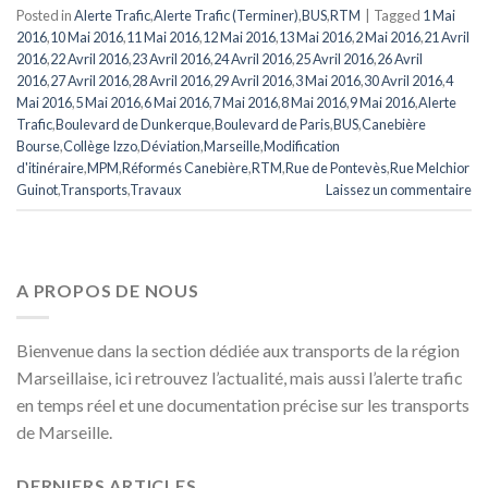
Posted in
Alerte Trafic
,
Alerte Trafic (Terminer)
,
BUS
,
RTM
|
Tagged
1 Mai
2016
,
10 Mai 2016
,
11 Mai 2016
,
12 Mai 2016
,
13 Mai 2016
,
2 Mai 2016
,
21 Avril
2016
,
22 Avril 2016
,
23 Avril 2016
,
24 Avril 2016
,
25 Avril 2016
,
26 Avril
2016
,
27 Avril 2016
,
28 Avril 2016
,
29 Avril 2016
,
3 Mai 2016
,
30 Avril 2016
,
4
Mai 2016
,
5 Mai 2016
,
6 Mai 2016
,
7 Mai 2016
,
8 Mai 2016
,
9 Mai 2016
,
Alerte
Trafic
,
Boulevard de Dunkerque
,
Boulevard de Paris
,
BUS
,
Canebière
Bourse
,
Collège Izzo
,
Déviation
,
Marseille
,
Modification
d'itinéraire
,
MPM
,
Réformés Canebière
,
RTM
,
Rue de Pontevès
,
Rue Melchior
Guinot
,
Transports
,
Travaux
Laissez un commentaire
A PROPOS DE NOUS
Bienvenue dans la section dédiée aux transports de la région
Marseillaise, ici retrouvez l’actualité, mais aussi l’alerte trafic
en temps réel et une documentation précise sur les transports
de Marseille.
DERNIERS ARTICLES