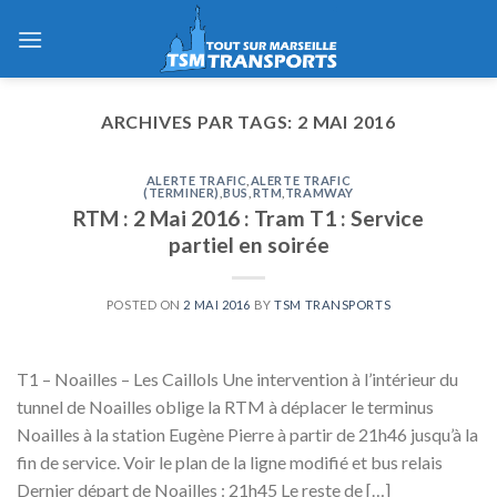
Skip
to
content
ARCHIVES PAR TAGS:
2 MAI 2016
ALERTE TRAFIC
,
ALERTE TRAFIC
(TERMINER)
,
BUS
,
RTM
,
TRAMWAY
RTM : 2 Mai 2016 : Tram T1 : Service
partiel en soirée
POSTED ON
2 MAI 2016
BY
TSM TRANSPORTS
T1 – Noailles – Les Caillols Une intervention à l’intérieur du
tunnel de Noailles oblige la RTM à déplacer le terminus
Noailles à la station Eugène Pierre à partir de 21h46 jusqu’à la
fin de service. Voir le plan de la ligne modifié et bus relais
Dernier départ de Noailles : 21h45 Le reste de […]