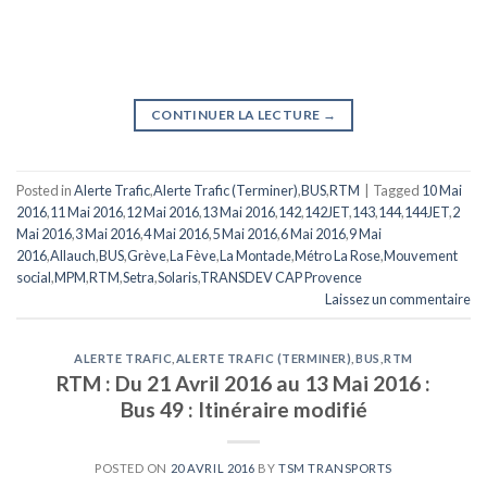
CONTINUER LA LECTURE
→
Posted in
Alerte Trafic
,
Alerte Trafic (Terminer)
,
BUS
,
RTM
|
Tagged
10 Mai
2016
,
11 Mai 2016
,
12 Mai 2016
,
13 Mai 2016
,
142
,
142JET
,
143
,
144
,
144JET
,
2
Mai 2016
,
3 Mai 2016
,
4 Mai 2016
,
5 Mai 2016
,
6 Mai 2016
,
9 Mai
2016
,
Allauch
,
BUS
,
Grève
,
La Fève
,
La Montade
,
Métro La Rose
,
Mouvement
social
,
MPM
,
RTM
,
Setra
,
Solaris
,
TRANSDEV CAP Provence
Laissez un commentaire
ALERTE TRAFIC
,
ALERTE TRAFIC (TERMINER)
,
BUS
,
RTM
RTM : Du 21 Avril 2016 au 13 Mai 2016 :
Bus 49 : Itinéraire modifié
POSTED ON
20 AVRIL 2016
BY
TSM TRANSPORTS