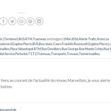
fic (Terminer)
,
BUS
,
RTM
,
Tramway
and tagged
2 Mai 2016
,
Alerte Trafic
,
Arenc Le
oulevard Eugène Pierre
,
BUS
,
Bus relais
,
Cours Franklin Roosevelt
,
Eugène Pierre
,
L
oailles
,
Place Sébastopol
,
RTM
,
Rue Devilliers
,
Rue George
,
Rue Monte Cristo
,
Rue S
iel
,
Service Perturbé
,
T1
,
T2
,
Tramway
,
Transports
,
Travaux
,
Tunnel noailles
.
 tiens au courant de l'actualité du réseau Marseillais, je vous alerte
rbation.
l’ensemble