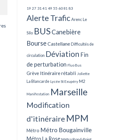
27
31
49
55
60
83
19
41
81
Alerte Trafic
Arenc Le
res
BUS
Canebière
Silo
Bourse
Castellane
Difficultés de
Déviation
Fin
circulation
de perturbation
Fluo Bus
Itinéraire rétabli
Grève
Joliette
La Blancarde
M2
Lycée St Exupéry
Marseille
Manifestation
Modification
MPM
d'itinéraire
Métro Bougainville
Métro
Métro La Rose
Métro Rond-Point