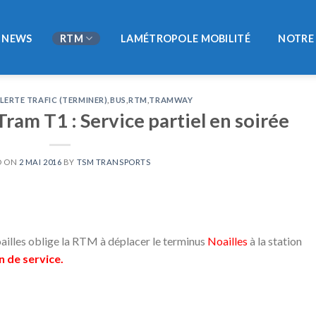
NEWS
RTM
LAMÉTROPOLE MOBILITÉ
NOTRE 
LERTE TRAFIC (TERMINER)
,
BUS
,
RTM
,
TRAMWAY
Tram T1 : Service partiel en soirée
D ON
2 MAI 2016
BY
TSM TRANSPORTS
oailles oblige la RTM à déplacer le terminus
Noailles
à la station
in de service.