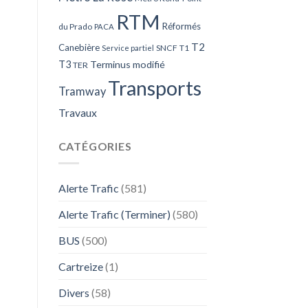
RTM
Réformés
du Prado
PACA
T2
Canebière
SNCF
T1
Service partiel
T3
Terminus modifié
TER
Transports
Tramway
Travaux
CATÉGORIES
Alerte Trafic
(581)
Alerte Trafic (Terminer)
(580)
BUS
(500)
Cartreize
(1)
Divers
(58)