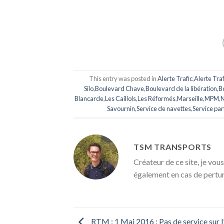
This entry was posted in
Alerte Trafic
,
Alerte Tra
Silo
,
Boulevard Chave
,
Boulevard de la libération
,
B
Blancarde
,
Les Caillols
,
Les Réformés
,
Marseille
,
MPM
,
N
Savournin
,
Service de navettes
,
Service part
TSM TRANSPORTS
Créateur de ce site, je vous
également en cas de pertu
RTM : 1 Mai 2016 : Pas de service sur 