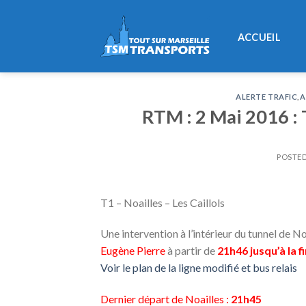
Skip
to
ACCUEIL
content
ALERTE TRAFIC
,
A
RTM : 2 Mai 2016 : 
POSTE
T1 – Noailles – Les Caillols
Une intervention à l’intérieur du tunnel de N
Eugène Pierre
à partir de
21h46 jusqu’à la f
Voir le plan de la ligne modifié et bus relais
Dernier départ de Noailles :
21h45